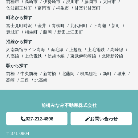
前橋市
高崎市
伊勢崎市
渋川市
藤岡市
太田市
佐波郡玉村町
富岡市
桐生市
甘楽郡甘楽町
町名から探す
富士見町時沢
金井
青柳町
北代田町
下高瀬
新町
豊城町
相生町
藤岡
新田上江田町
沿線から探す
湘南新宿ライン高海
両毛線
上越線
上毛電鉄
高崎線
八高線
上信電鉄
信越本線
東武伊勢崎線
北陸新幹線
駅から探す
前橋
中央前橋
新前橋
北藤岡
群馬総社
新町
城東
高崎
三俣
北高崎
前橋みなみ不動産株式会社
027-212-4896
お問い合わせ
〒371-0804