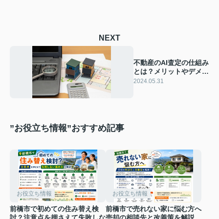
NEXT
不動産のAI査定の仕組み
とは？メリットやデメリ
ットをご紹介
2024.05.31
”お役立ち情報”おすすめ記事
お役立ち情報
お役立ち情報
前橋市で初めての住み替え検
前橋市で売れない家に悩む方へ
討？注意点を押さえて失敗しな
売却の相談先と改善策を解説