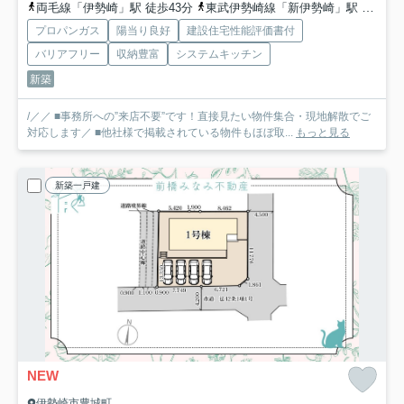
両毛線「伊勢崎」駅 徒歩43分
東武伊勢崎線「新伊勢崎」駅 徒歩43分
プロパンガス
陽当り良好
建設住宅性能評価書付
バリアフリー
収納豊富
システムキッチン
新築
/／／ ■事務所への”来店不要”です！直接見たい物件集合・現地解散でご
対応します／ ■他社様で掲載されている物件もほぼ取...
もっと見る
新築一戸建
NEW
伊勢崎市豊城町