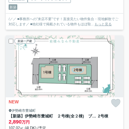
新築
/／／ ■事務所への”来店不要”です！直接見たい物件集合・現地解散でご
対応します／ ■他社様で掲載されている物件もほぼ取...
もっと見る
新築一戸建
NEW
伊勢崎市豊城町
【新築】伊勢崎市豊城町 ２号棟(全２棟) ブルーミングガーデン 新築建売分譲
2号棟
2,890
万円
107.02㎡ (4LDK) /予定