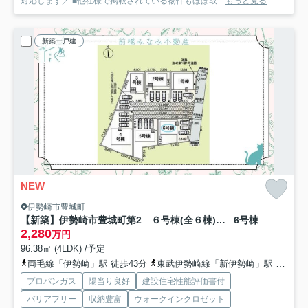
対応します／ ■他社様で掲載されている物件もほぼ取...
もっと見る
新築一戸建
NEW
伊勢崎市豊城町
【新築】伊勢崎市豊城町第2 ６号棟(全６棟) クレイドルガーデン 新築建売分譲
6号棟
2,280
万円
96.38㎡ (4LDK) /予定
両毛線「伊勢崎」駅 徒歩43分
東武伊勢崎線「新伊勢崎」駅 徒歩43分
プロパンガス
陽当り良好
建設住宅性能評価書付
バリアフリー
収納豊富
ウォークインクロゼット