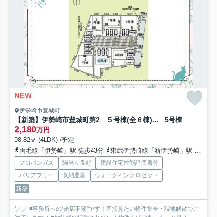
NEW
伊勢崎市豊城町
【新築】伊勢崎市豊城町第2 ５号棟(全６棟) クレイドルガーデン 新築建売分譲
5号棟
2,180
万円
98.82㎡ (4LDK) /予定
両毛線「伊勢崎」駅 徒歩43分
東武伊勢崎線「新伊勢崎」駅 徒歩43分
プロパンガス
陽当り良好
建設住宅性能評価書付
バリアフリー
収納豊富
ウォークインクロゼット
新築
/／／ ■事務所への”来店不要”です！直接見たい物件集合・現地解散でご