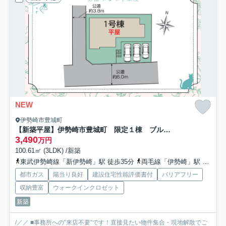
NEW
伊勢崎市豊城町
【新築平屋】伊勢崎市豊城町 限定１棟 ブルーミングガーデン 新築建売
3,490
万円
100.61㎡ (3LDK) /新築
東武伊勢崎線「新伊勢崎」駅 徒歩35分
両毛線「伊勢崎」駅 徒歩35分
都市ガス
陽当り良好
建設住宅性能評価書付
バリアフリー
収納豊富
ウォークインクロゼット
新築
/／／ ■事務所への”来店不要”です！直接見たい物件集合・現地解散でご