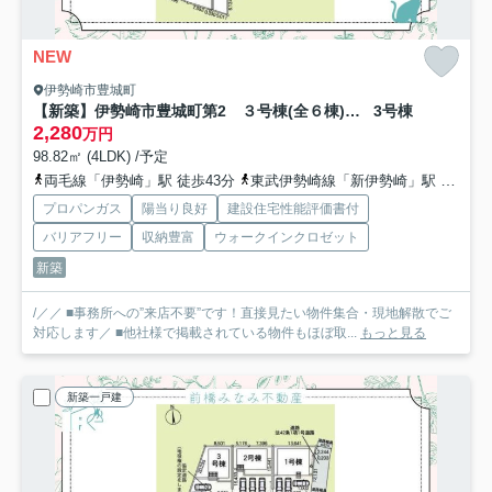
NEW
伊勢崎市豊城町
【新築】伊勢崎市豊城町第2 ３号棟(全６棟) クレイドルガーデン 新築建売分譲
3号棟
2,280
万円
98.82㎡ (4LDK) /予定
両毛線「伊勢崎」駅 徒歩43分
東武伊勢崎線「新伊勢崎」駅 徒歩43分
プロパンガス
陽当り良好
建設住宅性能評価書付
バリアフリー
収納豊富
ウォークインクロゼット
新築
/／／ ■事務所への”来店不要”です！直接見たい物件集合・現地解散でご
対応します／ ■他社様で掲載されている物件もほぼ取...
もっと見る
新築一戸建