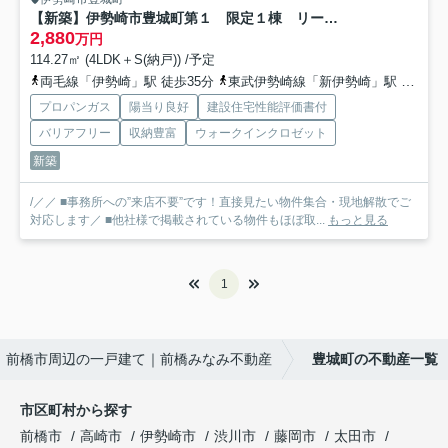
【新築】伊勢崎市豊城町第１ 限定１棟 リーブルガーデン 新築建売
2,880
万円
114.27㎡ (4LDK＋S(納戸)) /予定
両毛線「伊勢崎」駅 徒歩35分
東武伊勢崎線「新伊勢崎」駅 徒歩34分
プロパンガス
陽当り良好
建設住宅性能評価書付
バリアフリー
収納豊富
ウォークインクロゼット
新築
/／／ ■事務所への”来店不要”です！直接見たい物件集合・現地解散でご
対応します／ ■他社様で掲載されている物件もほぼ取...
もっと見る
1
前橋市周辺の一戸建て｜前橋みなみ不動産
豊城町の不動産一覧
市区町村から探す
前橋市
高崎市
伊勢崎市
渋川市
藤岡市
太田市