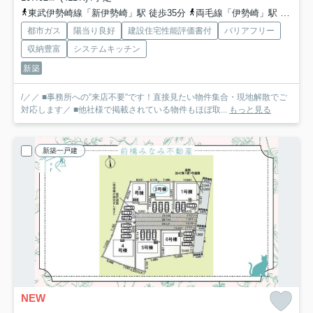
東武伊勢崎線「新伊勢崎」駅 徒歩35分
両毛線「伊勢崎」駅 徒歩36分
都市ガス
陽当り良好
建設住宅性能評価書付
バリアフリー
収納豊富
システムキッチン
新築
/／／ ■事務所への”来店不要”です！直接見たい物件集合・現地解散でご
対応します／ ■他社様で掲載されている物件もほぼ取...
もっと見る
新築一戸建
NEW