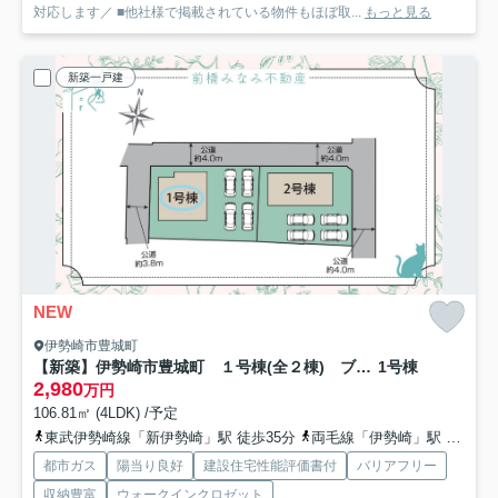
対応します／ ■他社様で掲載されている物件もほぼ取...
もっと見る
新築一戸建
NEW
伊勢崎市豊城町
【新築】伊勢崎市豊城町 １号棟(全２棟) ブルーミングガーデン 新築建売分譲
1号棟
2,980
万円
106.81㎡ (4LDK) /予定
東武伊勢崎線「新伊勢崎」駅 徒歩35分
両毛線「伊勢崎」駅 徒歩36分
都市ガス
陽当り良好
建設住宅性能評価書付
バリアフリー
収納豊富
ウォークインクロゼット