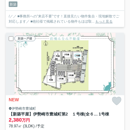
新築
/／／ ■事務所への”来店不要”です！直接見たい物件集合・現地解散でご
対応します／ ■他社様で掲載されている物件もほぼ取...
もっと見る
新築一戸建
NEW
伊勢崎市豊城町
【新築平屋】伊勢崎市豊城町第2 １号棟(全６棟) クレイドルガーデン 新築建売分譲
1号棟
2,380
万円
78.97㎡ (3LDK) /予定