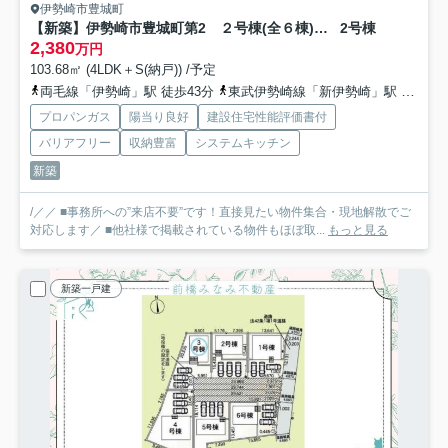
伊勢崎市豊城町
【新築】伊勢崎市豊城町第2 ２号棟(全６棟) クレイドルガーデン 新築建売分譲
2号棟
2,380
万円
103.68㎡ (4LDK＋S(納戸)) /予定
両毛線「伊勢崎」駅 徒歩43分
東武伊勢崎線「新伊勢崎」駅 徒歩43分
プロパンガス
陽当り良好
建設住宅性能評価書付
バリアフリー
収納豊富
システムキッチン
新築
/／／ ■事務所への”来店不要”です！直接見たい物件集合・現地解散でご
対応します／ ■他社様で掲載されている物件もほぼ取...
もっと見る
新築一戸建