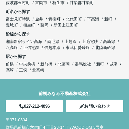
佐波郡玉村町
富岡市
桐生市
甘楽郡甘楽町
町名から探す
富士見町時沢
金井
青柳町
北代田町
下高瀬
新町
豊城町
相生町
藤岡
新田上江田町
沿線から探す
湘南新宿ライン高海
両毛線
上越線
上毛電鉄
高崎線
八高線
上信電鉄
信越本線
東武伊勢崎線
北陸新幹線
駅から探す
前橋
中央前橋
新前橋
北藤岡
群馬総社
新町
城東
高崎
三俣
北高崎
前橋みなみ不動産株式会社
027-212-4896
お問い合わせ
〒371-0804
群馬県前橋市六供町４丁目23‐14 T'sWOOD OM 3号室