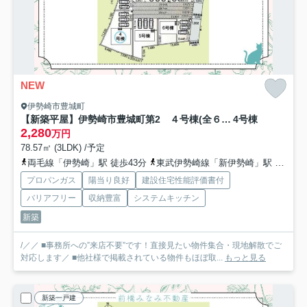
NEW
伊勢崎市豊城町
【新築平屋】伊勢崎市豊城町第2 ４号棟(全６棟) クレイドルガーデン 新築建売分譲
4号棟
2,280
万円
78.57㎡ (3LDK) /予定
両毛線「伊勢崎」駅 徒歩43分
東武伊勢崎線「新伊勢崎」駅 徒歩43分
プロパンガス
陽当り良好
建設住宅性能評価書付
バリアフリー
収納豊富
システムキッチン
新築
/／／ ■事務所への”来店不要”です！直接見たい物件集合・現地解散でご
対応します／ ■他社様で掲載されている物件もほぼ取...
もっと見る
新築一戸建