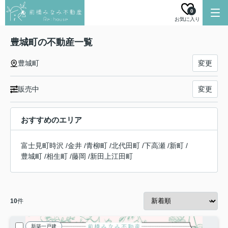
0
お気に入り
豊城町の不動産一覧
豊城町
変更
販売中
変更
おすすめのエリア
富士見町時沢
/
金井
/
青柳町
/
北代田町
/
下高瀬
/
新町
/
豊城町
/
相生町
/
藤岡
/
新田上江田町
10
件
新築一戸建