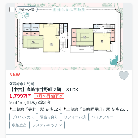
中古一戸建
NEW
高崎市井野町
【中古】高崎市井野町２期 ３LDK
1,799
万円
7月28日 値下げ
96.87㎡ (3LDK) /築38年
上越線「井野」駅 徒歩12分
上越線「高崎問屋町」駅 徒歩25分
両
プロパンガス
陽当り良好
リフォーム済
バリアフリー
収納豊富
システムキッチン