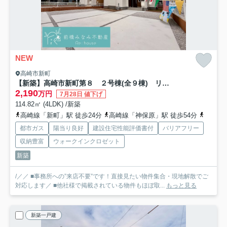
NEW
高崎市新町
【新築】高崎市新町第８ ２号棟(全９棟) リーブルガーデン 新築建売分譲
2,190
万円
7月28日 値下げ
114.82㎡ (4LDK) /新築
高崎線「新町」駅 徒歩24分
高崎線「神保原」駅 徒歩54分
八高線
都市ガス
陽当り良好
建設住宅性能評価書付
バリアフリー
収納豊富
ウォークインクロゼット
新築
/／／ ■事務所への”来店不要”です！直接見たい物件集合・現地解散でご
対応します／ ■他社様で掲載されている物件もほぼ取...
もっと見る
新築一戸建