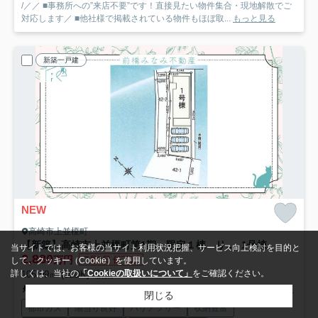
/／／ ■事務所への”来店不要”です！直接見たい物件集合・現地解散でご
対応します／ ■他社様で掲載されている物件もほぼ取...
もっと見る
新築一戸建
NEW
高崎市上並榎町
【新築】高崎市上並榎町第1期 限定１棟 リナージュ 新築建売
1号棟
当サイトでは、お客様の当サイト利用状況把握、サービス向上検討を目的と
2,880
万円
7月3日 値下げ
して、クッキー（Cookie）を使用しています。
詳しくは、当社の
「Cookieの取扱いについて」
をご確認ください。
105.99㎡ (3LDK) /新築
信越本線「北高崎」駅 徒歩22分
上越線「高崎問屋町」駅 徒歩42分
閉じる
都市ガス
陽当り良好
バリアフリー
収納豊富