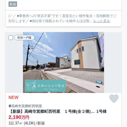
新築
/／／ ■事務所への”来店不要”です！直接見たい物件集合・現地解散でご
対応します／ ■他社様で掲載されている物件もほぼ取...
もっと見る
新築一戸建
NEW
高崎市箕郷町西明屋
【新築】高崎市箕郷町西明屋 １号棟(全２棟) リーブルガーデン 新築建売分譲
1号棟
2,190
万円
111.37㎡ (4LDK) /新築