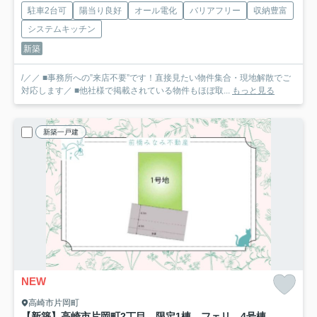
駐車2台可
陽当り良好
オール電化
バリアフリー
収納豊富
システムキッチン
新築
/／／ ■事務所への”来店不要”です！直接見たい物件集合・現地解散でご
対応します／ ■他社様で掲載されている物件もほぼ取...
もっと見る
新築一戸建
NEW
高崎市片岡町
【新築】高崎市片岡町2丁目 限定1棟 フェリディアガーデン 新築建売
4号棟