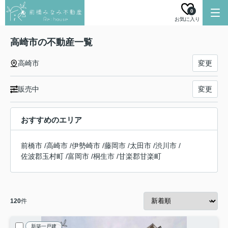
0
お気に入り
高崎市の不動産一覧
高崎市
変更
販売中
変更
おすすめのエリア
前橋市
/
高崎市
/
伊勢崎市
/
藤岡市
/
太田市
/
渋川市
/
佐波郡玉村町
/
富岡市
/
桐生市
/
甘楽郡甘楽町
120
件
新築一戸建