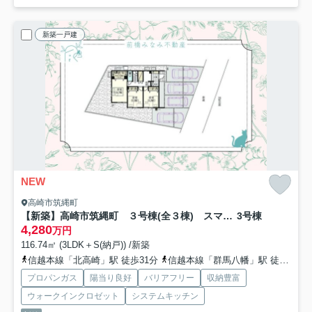
新築一戸建
NEW
高崎市筑縄町
【新築】高崎市筑縄町 ３号棟(全３棟) スマートワンシティ 新築建売分譲
3号棟
4,280
万円
116.74㎡ (3LDK＋S(納戸)) /新築
信越本線「北高崎」駅 徒歩31分
信越本線「群馬八幡」駅 徒歩43分
プロパンガス
陽当り良好
バリアフリー
収納豊富
ウォークインクロゼット
システムキッチン