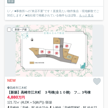
新築
/／／ ■事務所への”来店不要”です！直接見たい物件集合・現地解散でご
対応します／ ■他社様で掲載されている物件もほぼ取...
もっと見る
新築一戸建
NEW
高崎市江木町
【新築】高崎市江木町 ３号棟(全１０棟) フェリディアガーデン 新築建売分譲
3号棟
4,880
万円
121.72㎡ (4LDK＋S(納戸)) /新築
高崎線「高崎」駅 徒歩21分
上越線「高崎問屋町」駅 徒歩22分
信