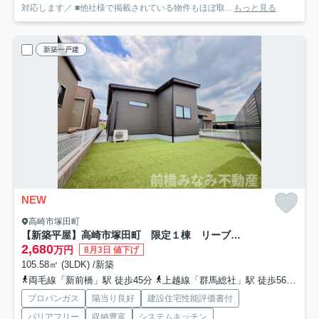
対応します／ ■他社様で掲載されている物件もほぼ取...
もっと見る
新築一戸建
NEW
高崎市塚田町
【新築平屋】高崎市塚田町 限定１棟 リーブルガーデン 新築建売
2,680
万円
8月3日 値下げ
105.58㎡ (3LDK) /新築
両毛線「新前橋」駅 徒歩45分
上越線「群馬総社」駅 徒歩56分
上
プロパンガス
陽当り良好
建設住宅性能評価書付
バリアフリー
収納豊富
システムキッチン