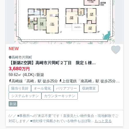
NEW
高崎市片岡町
【新築Z空調】高崎市片岡町２丁目 限定１棟 新築建売
3,680
万円
59.62㎡ (4LDK) /新築
高崎線「高崎」駅 徒歩25分
上信電鉄「南高崎」駅 徒歩25分
上信
陽当り良好
オール電化
バリアフリー
収納豊富
システムキッチン
カウンターキッチン
新築
/／／ ■事務所への”来店不要”です！直接見たい物件集合・現地解散でご
対応します／ ■他社様で掲載されている物件もほぼ取...
もっと見る