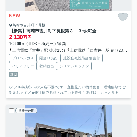
NEW
高崎市吉井町下長根
【新築】高崎市吉井町下長根第３ ３号棟(全４棟) クレイドルガーデン 新築建売分譲
2,130
万円
103.68㎡ (3LDK＋S(納戸)) /新築
上信電鉄「吉井」駅 徒歩13分
上信電鉄「西吉井」駅 徒歩20分
上
プロパンガス
陽当り良好
建設住宅性能評価書付
バリアフリー
収納豊富
システムキッチン
新築
/／／ ■事務所への”来店不要”です！直接見たい物件集合・現地解散でご
対応します／ ■他社様で掲載されている物件もほぼ取...
もっと見る
新築一戸建