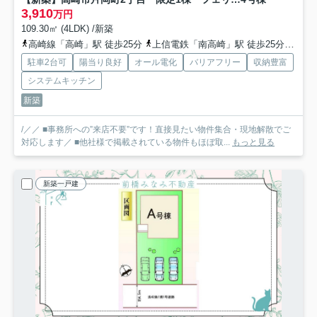
3,910
万円
109.30㎡ (4LDK) /新築
高崎線「高崎」駅 徒歩25分
上信電鉄「南高崎」駅 徒歩25分
上信
駐車2台可
陽当り良好
オール電化
バリアフリー
収納豊富
システムキッチン
新築
/／／ ■事務所への”来店不要”です！直接見たい物件集合・現地解散でご
対応します／ ■他社様で掲載されている物件もほぼ取...
もっと見る
新築一戸建