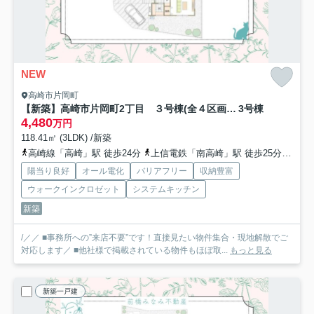
NEW
高崎市片岡町
【新築】高崎市片岡町2丁目 ３号棟(全４区画) フェリディアガーデン 新築建売分譲
3号棟
4,480
万円
118.41㎡ (3LDK) /新築
高崎線「高崎」駅 徒歩24分
上信電鉄「南高崎」駅 徒歩25分
上信
陽当り良好
オール電化
バリアフリー
収納豊富
ウォークインクロゼット
システムキッチン
新築
/／／ ■事務所への”来店不要”です！直接見たい物件集合・現地解散でご
対応します／ ■他社様で掲載されている物件もほぼ取...
もっと見る
新築一戸建