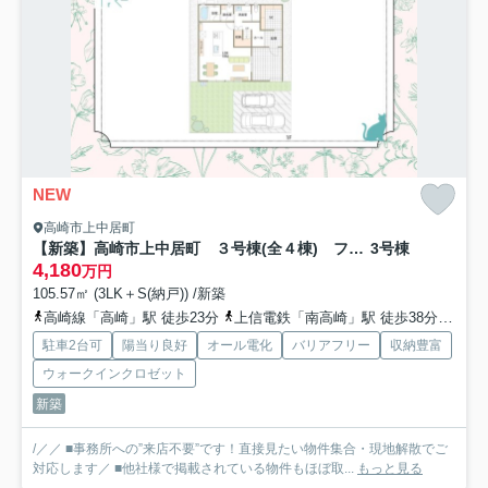
NEW
高崎市上中居町
【新築】高崎市上中居町 ３号棟(全４棟) フェリディアガーデン 新築建売分譲
3号棟
4,180
万円
105.57㎡ (3LK＋S(納戸)) /新築
高崎線「高崎」駅 徒歩23分
上信電鉄「南高崎」駅 徒歩38分
上信
駐車2台可
陽当り良好
オール電化
バリアフリー
収納豊富
ウォークインクロゼット
新築
/／／ ■事務所への”来店不要”です！直接見たい物件集合・現地解散でご
対応します／ ■他社様で掲載されている物件もほぼ取...
もっと見る