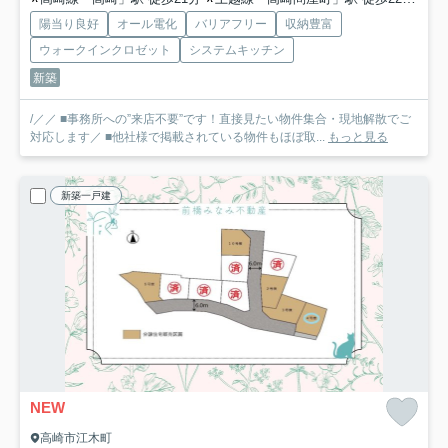
陽当り良好
オール電化
バリアフリー
収納豊富
ウォークインクロゼット
システムキッチン
新築
/／／ ■事務所への”来店不要”です！直接見たい物件集合・現地解散でご
対応します／ ■他社様で掲載されている物件もほぼ取...
もっと見る
新築一戸建
NEW
高崎市江木町