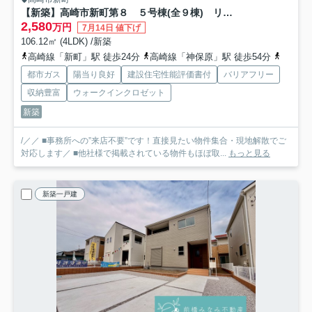
【新築】高崎市新町第８ ５号棟(全９棟) リーブルガーデン 新築建売分譲
2,580
万円
7月14日 値下げ
106.12㎡ (4LDK) /新築
高崎線「新町」駅 徒歩24分
高崎線「神保原」駅 徒歩54分
八高線
都市ガス
陽当り良好
建設住宅性能評価書付
バリアフリー
収納豊富
ウォークインクロゼット
新築
/／／ ■事務所への”来店不要”です！直接見たい物件集合・現地解散でご
対応します／ ■他社様で掲載されている物件もほぼ取...
もっと見る
新築一戸建