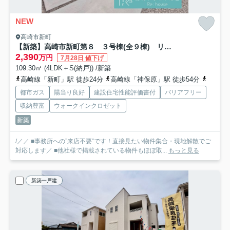
NEW
高崎市新町
【新築】高崎市新町第８ ３号棟(全９棟) リーブルガーデン 新築建売分譲
2,390
万円
7月28日 値下げ
109.30㎡ (4LDK＋S(納戸)) /新築
高崎線「新町」駅 徒歩24分
高崎線「神保原」駅 徒歩54分
八高線
都市ガス
陽当り良好
建設住宅性能評価書付
バリアフリー
収納豊富
ウォークインクロゼット
新築
/／／ ■事務所への”来店不要”です！直接見たい物件集合・現地解散でご
対応します／ ■他社様で掲載されている物件もほぼ取...
もっと見る
新築一戸建