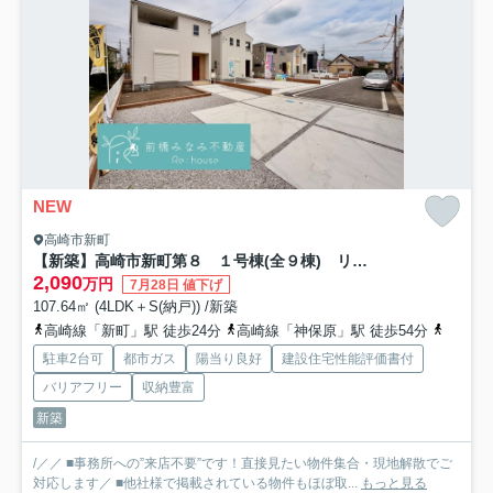
NEW
高崎市新町
【新築】高崎市新町第８ １号棟(全９棟) リーブルガーデン 新築建売分譲
2,090
万円
7月28日 値下げ
107.64㎡ (4LDK＋S(納戸)) /新築
高崎線「新町」駅 徒歩24分
高崎線「神保原」駅 徒歩54分
八高線
駐車2台可
都市ガス
陽当り良好
建設住宅性能評価書付
バリアフリー
収納豊富
新築
/／／ ■事務所への”来店不要”です！直接見たい物件集合・現地解散でご
対応します／ ■他社様で掲載されている物件もほぼ取...
もっと見る