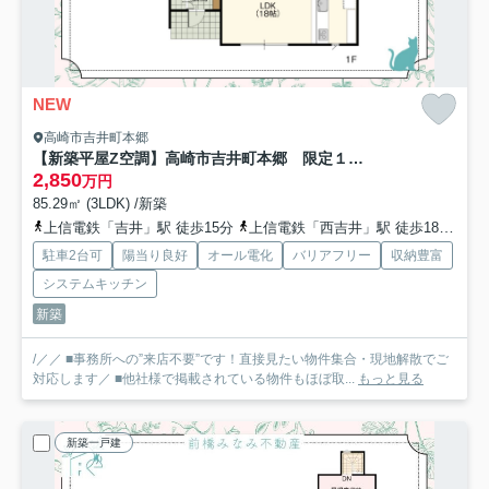
NEW
高崎市吉井町本郷
【新築平屋Z空調】高崎市吉井町本郷 限定１棟 新築建売
2,850
万円
85.29㎡ (3LDK) /新築
上信電鉄「吉井」駅 徒歩15分
上信電鉄「西吉井」駅 徒歩18分
上
駐車2台可
陽当り良好
オール電化
バリアフリー
収納豊富
システムキッチン
新築
/／／ ■事務所への”来店不要”です！直接見たい物件集合・現地解散でご
対応します／ ■他社様で掲載されている物件もほぼ取...
もっと見る
新築一戸建