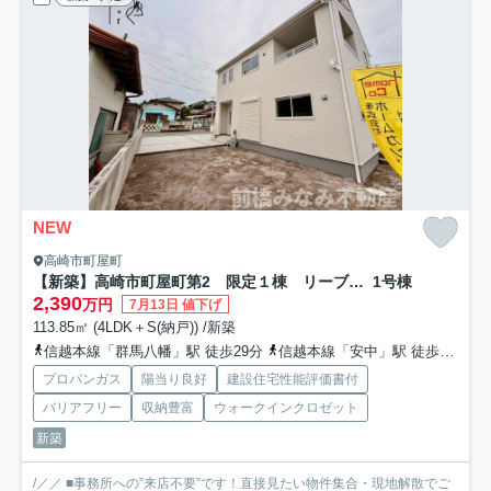
NEW
高崎市町屋町
【新築】高崎市町屋町第2 限定１棟 リーブルガーデン 新築建売
1号棟
2,390
万円
7月13日 値下げ
113.85㎡ (4LDK＋S(納戸)) /新築
信越本線「群馬八幡」駅 徒歩29分
信越本線「安中」駅 徒歩59分
プロパンガス
陽当り良好
建設住宅性能評価書付
バリアフリー
収納豊富
ウォークインクロゼット
新築
/／／ ■事務所への”来店不要”です！直接見たい物件集合・現地解散でご