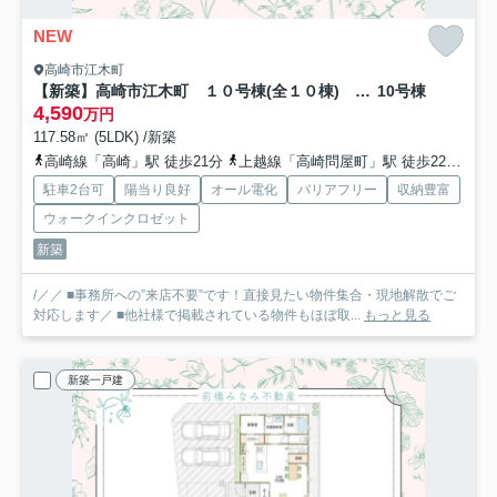
NEW
高崎市江木町
【新築】高崎市江木町 １０号棟(全１０棟) フェリディアガーデン 新築建売分譲
10号棟
4,590
万円
117.58㎡ (5LDK) /新築
高崎線「高崎」駅 徒歩21分
上越線「高崎問屋町」駅 徒歩22分
信
駐車2台可
陽当り良好
オール電化
バリアフリー
収納豊富
ウォークインクロゼット
新築
/／／ ■事務所への”来店不要”です！直接見たい物件集合・現地解散でご
対応します／ ■他社様で掲載されている物件もほぼ取...
もっと見る
新築一戸建