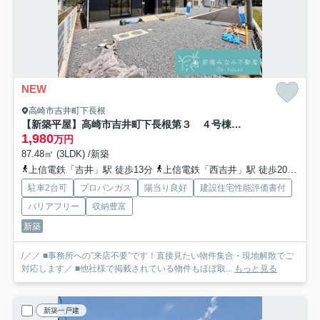
NEW
高崎市吉井町下長根
【新築平屋】高崎市吉井町下長根第３ ４号棟(全４棟) クレイドルガーデン 新築建売分譲
1,980
万円
87.48㎡ (3LDK) /新築
上信電鉄「吉井」駅 徒歩13分
上信電鉄「西吉井」駅 徒歩20分
上
駐車2台可
プロパンガス
陽当り良好
建設住宅性能評価書付
バリアフリー
収納豊富
新築
/／／ ■事務所への”来店不要”です！直接見たい物件集合・現地解散でご
対応します／ ■他社様で掲載されている物件もほぼ取...
もっと見る
新築一戸建