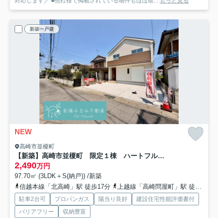
対応します／ ■他社様で掲載されている物件もほぼ取...
もっと見る
新築一戸建
NEW
高崎市並榎町
【新築】高崎市並榎町 限定１棟 ハートフルタウン 新築建売
2,490
万円
97.70㎡ (3LDK＋S(納戸)) /新築
信越本線「北高崎」駅 徒歩17分
上越線「高崎問屋町」駅 徒歩33分
駐車2台可
プロパンガス
陽当り良好
建設住宅性能評価書付
バリアフリー
収納豊富