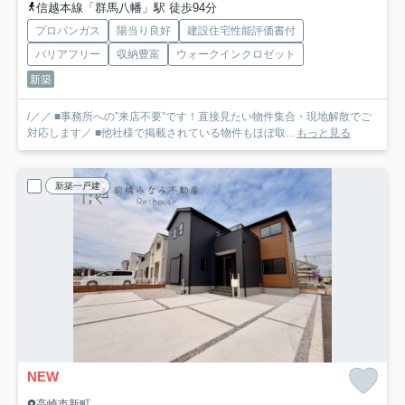
信越本線「群馬八幡」駅 徒歩94分
プロパンガス
陽当り良好
建設住宅性能評価書付
バリアフリー
収納豊富
ウォークインクロゼット
新築
/／／ ■事務所への”来店不要”です！直接見たい物件集合・現地解散でご
対応します／ ■他社様で掲載されている物件もほぼ取...
もっと見る
新築一戸建
NEW
高崎市新町