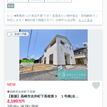
新築
/／／ ■事務所への”来店不要”です！直接見たい物件集合・現地解散でご
対応します／ ■他社様で掲載されている物件もほぼ取...
もっと見る
新築一戸建
NEW
高崎市吉井町下長根
【新築】高崎市吉井町下長根第３ １号棟(全４棟) クレイドルガーデン 新築建売分譲
2,180
万円
100.44㎡ (4LDK) /新築