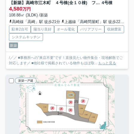
【新築】高崎市江木町 ４号棟(全１０棟) フェリディアガーデン 新築建売分譲
4号棟
4,580
万円
108.88㎡ (3LDK) /新築
高崎線「高崎」駅 徒歩21分
上越線「高崎問屋町」駅 徒歩22分
信
駐車2台可
陽当り良好
オール電化
バリアフリー
収納豊富
システムキッチン
新築
/／／ ■事務所への”来店不要”です！直接見たい物件集合・現地解散でご
対応します／ ■他社様で掲載されている物件もほぼ取...
もっと見る
新築一戸建