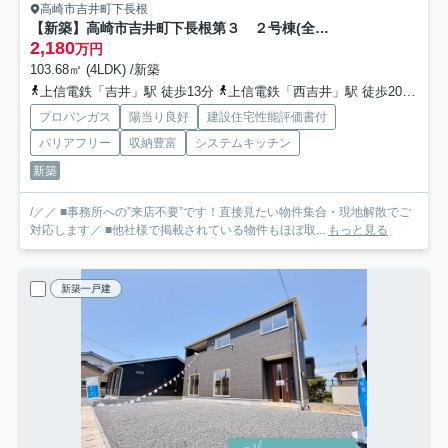
高崎市吉井町下長根
【新築】高崎市吉井町下長根第３ ２号棟(全４棟) クレイドルガーデン 新築建売分譲
2,180
万円
103.68㎡ (4LDK) /新築
上信電鉄「吉井」駅 徒歩13分
上信電鉄「西吉井」駅 徒歩20分
上
プロパンガス
陽当り良好
建設住宅性能評価書付
バリアフリー
収納豊富
システムキッチン
新築
/／／ ■事務所への”来店不要”です！直接見たい物件集合・現地解散でご
対応します／ ■他社様で掲載されている物件もほぼ取...
もっと見る
新築一戸建