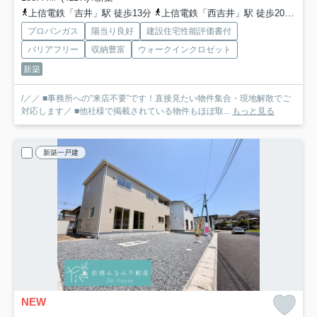
上信電鉄「吉井」駅 徒歩13分
上信電鉄「西吉井」駅 徒歩20分
上
プロパンガス
陽当り良好
建設住宅性能評価書付
バリアフリー
収納豊富
ウォークインクロゼット
新築
/／／ ■事務所への”来店不要”です！直接見たい物件集合・現地解散でご
対応します／ ■他社様で掲載されている物件もほぼ取...
もっと見る
新築一戸建
NEW