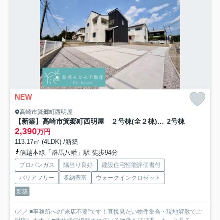
NEW
高崎市箕郷町西明屋
【新築】高崎市箕郷町西明屋 ２号棟(全２棟) リーブルガーデン 新築建売分譲
2号棟
2,390
万円
113.17㎡ (4LDK) /新築
信越本線「群馬八幡」駅 徒歩94分
プロパンガス
陽当り良好
建設住宅性能評価書付
バリアフリー
収納豊富
ウォークインクロゼット
新築
/／／ ■事務所への”来店不要”です！直接見たい物件集合・現地解散でご