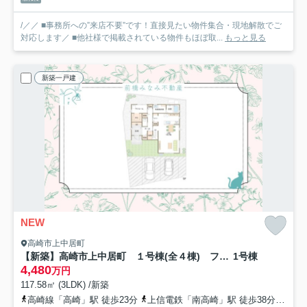
/／／ ■事務所への”来店不要”です！直接見たい物件集合・現地解散でご
対応します／ ■他社様で掲載されている物件もほぼ取...
もっと見る
新築一戸建
NEW
高崎市上中居町
【新築】高崎市上中居町 １号棟(全４棟) フェリディアガーデン 新築建売分譲
1号棟
4,480
万円
117.58㎡ (3LDK) /新築
高崎線「高崎」駅 徒歩23分
上信電鉄「南高崎」駅 徒歩38分
上信