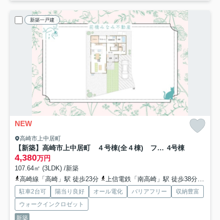
新築一戸建
NEW
高崎市上中居町
【新築】高崎市上中居町 ４号棟(全４棟) フェリディアガーデン 新築建売分譲
4号棟
4,380
万円
107.64㎡ (3LDK) /新築
高崎線「高崎」駅 徒歩23分
上信電鉄「南高崎」駅 徒歩38分
上信
駐車2台可
陽当り良好
オール電化
バリアフリー
収納豊富
ウォークインクロゼット
新築