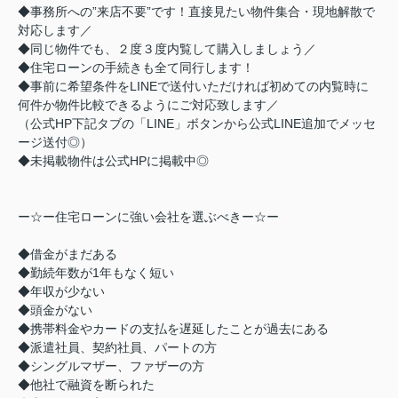
◆事務所への”来店不要”です！直接見たい物件集合・現地解散で
対応します／
◆同じ物件でも、２度３度内覧して購入しましょう／
◆住宅ローンの手続きも全て同行します！
◆事前に希望条件をLINEで送付いただければ初めての内覧時に
何件か物件比較できるようにご対応致します／
（公式HP下記タブの「LINE」ボタンから公式LINE追加でメッセ
ージ送付◎）
◆未掲載物件は公式HPに掲載中◎
ー☆ー住宅ローンに強い会社を選ぶべきー☆ー
◆借金がまだある
◆勤続年数が1年もなく短い
◆年収が少ない
◆頭金がない
◆携帯料金やカードの支払を遅延したことが過去にある
◆派遣社員、契約社員、パートの方
◆シングルマザー、ファザーの方
◆他社で融資を断られた