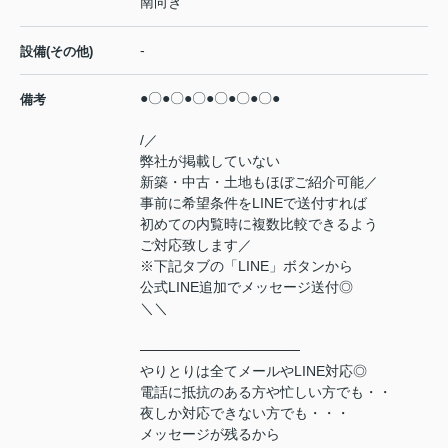
南向き
-
設備(その他)
●〇●〇●〇●〇●〇●〇●
備考
/／
弊社が掲載していない
新築・中古・土地もほぼご紹介可能／
事前に希望条件をLINEで送付すれば
初めての内覧時に複数比較できるよう
ご対応致します／
※下記タブの「LINE」ボタンから
公式LINE追加でメッセージ送付◎
＼＼
────────────────
やりとりは全てメールやLINE対応◎
電話に抵抗のある方や忙しい方でも・・
夜しか対応できない方でも・・・
メッセージが残るから