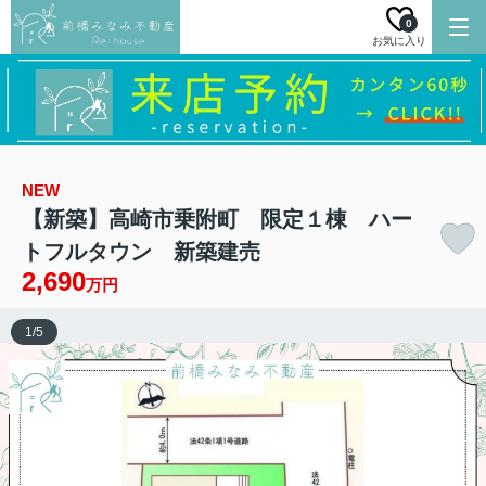
0
お気に入り
NEW
【新築】高崎市乗附町 限定１棟 ハー
トフルタウン 新築建売
2,690
万円
1
/
5