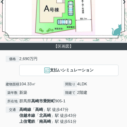
【区画図】
2,690万円
価格
支払いシミュレーション
104.33㎡
4LDK
建物面積
間取り
新築
2階建
築年数
階建て
群馬県
高崎市
乗附町
905-1
所在地
高崎線
「
高崎
」駅 徒歩47分
交通
信越本線
「
北高崎
」駅 徒歩43分
上信電鉄
「
南高崎
」駅 徒歩51分