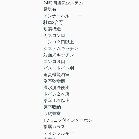
24時間換気システム
電気有
インナーバルコニー
駐車2台可
耐震構造
ガスコンロ
コンロ２口以上
システムキッチン
対面式キッチン
コンロ３口
バス・トイレ別
追焚機能浴室
浴室乾燥機
温水洗浄便座
トイレ２ヶ所
浴室１坪以上
床下収納
収納豊富
TVモニタ付インターホン
複層ガラス
ディンプルキー