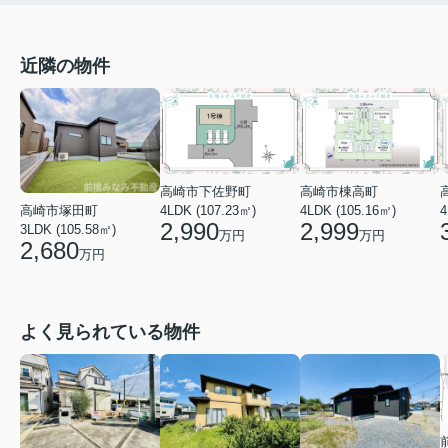
近隣の物件
高崎市下佐野町
高崎市棟高町
高崎市塚田町
4
4LDK (107.23㎡)
4LDK (105.16㎡)
2,990
2,999
3LDK (105.58㎡)
万円
万円
2,680
万円
よく見られている物件