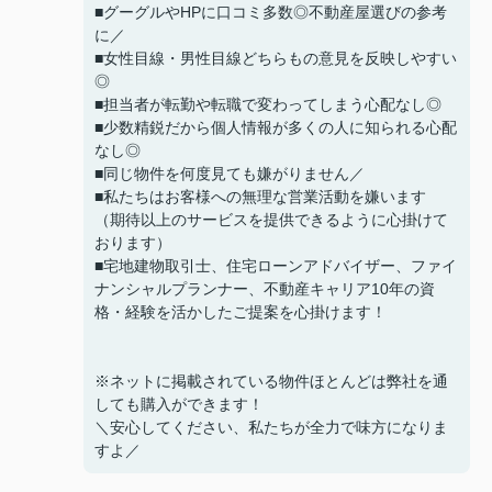
■グーグルやHPに口コミ多数◎不動産屋選びの参考
に／
■女性目線・男性目線どちらもの意見を反映しやすい
◎
■担当者が転勤や転職で変わってしまう心配なし◎
■少数精鋭だから個人情報が多くの人に知られる心配
なし◎
■同じ物件を何度見ても嫌がりません／
■私たちはお客様への無理な営業活動を嫌います
（期待以上のサービスを提供できるように心掛けて
おります）
■宅地建物取引士、住宅ローンアドバイザー、ファイ
ナンシャルプランナー、不動産キャリア10年の資
格・経験を活かしたご提案を心掛けます！
※ネットに掲載されている物件ほとんどは弊社を通
しても購入ができます！
＼安心してください、私たちが全力で味方になりま
すよ／