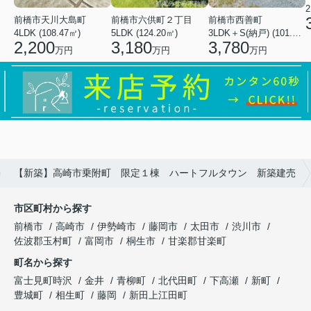
2
前橋市天川大島町
前橋市六供町２丁目
前橋市西善町
4LDK (108.47㎡)
5LDK (124.20㎡)
3LDK＋S(納戸) (101.02㎡)
2,200
3,180
3,780
万円
万円
万円
【新築】高崎市乗附町 限定１棟 ハートフルタウン 新築建売
市区町村から探す
前橋市
高崎市
伊勢崎市
藤岡市
太田市
渋川市
佐波郡玉村町
富岡市
桐生市
甘楽郡甘楽町
町名から探す
富士見町時沢
金井
青柳町
北代田町
下高瀬
新町
豊城町
相生町
藤岡
新田上江田町