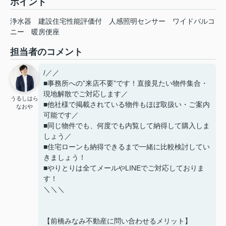
ポイント
浄水器
建設住宅性能評価付
人感照明センサー
ワイドバルコ
ニー
暖房便座
担当者のコメント
/／／
■事務所への”来店不要”です！直接見たい物件集合・
現地解散でご対応します／
うるしはら
■他社様で掲載されている物件もほぼ取扱い・ご案内
なおや
可能です／
■同じ物件でも、何度でも内覧して納得して購入しま
しょう／
■住宅ローンも納得できるまで一緒に比較検討してい
きましょう！
■やりとりは全てメールやLINEでご対応しておりま
す！
＼＼＼
【前橋みなみ不動産に問い合わせるメリット】