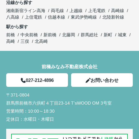
沿線から探す
湘南新宿ライン高海
両毛線
上越線
上毛電鉄
高崎線
八高線
上信電鉄
信越本線
東武伊勢崎線
北陸新幹線
駅から探す
前橋
中央前橋
新前橋
北藤岡
群馬総社
新町
城東
高崎
三俣
北高崎
前橋みなみ不動産株式会社
027-212-4896
お問い合わせ
〒371-0804
群馬県前橋市六供町４丁目23‐14 T'sWOOD OM 3号室
営業時間：
10:00～18:30
定休日：
水曜日・木曜日