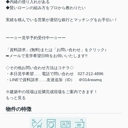
◆内緒の借り入れがある
◆賢いローンの組み方をプロから教わりたい
実績を積んでいる営業が適切な銀行とマッチングをお手伝い！
ーー☆ー見学予約受付中ー☆ーー
「資料請求」(無料)または「お問い合わせ」をクリック♪
➡メールで見学希望日時をお伺いいたします!!
◇その他お問い合わせ方法はコチラ◇
・本日見学希望……電話で問い合わせ 027-212-4896
・LINEで資料請求……友達追加（ID） ＠014rewmq
※建築中の現場は近隣完成現場をご案内できます！
もっと見る
物件の特徴