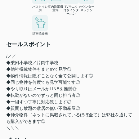
バストイレ
室内洗濯機
TVモニタ
カウンター
別
置場
付きインタ
キッチン
ーホン
浴室乾燥機
セールスポイント
/／／
◆乗附小学校／片岡中学校
◆他社掲載物件もまとめて見学◎
◆物件情報は隠すことなく全て公開します◎
◆同じ物件を何度でも見学可能です◎
◆やり取りはメールかLINEを推奨◎
◆転勤がないのでずっと同じ担当者◎
◆一組ずつ丁寧に対応致します◎
◆質問し放題の敷居の低い不動産屋◎
◆仲介物件（ネットに掲載されているほぼ全て）は弊社を通して
も購入ができます◎
＼＼＼