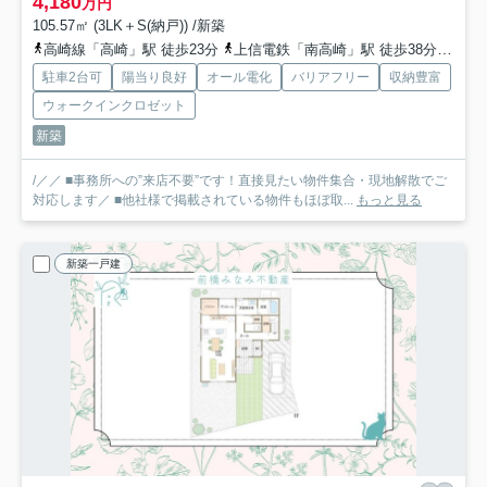
4,180
万円
105.57㎡ (3LK＋S(納戸)) /新築
高崎線「高崎」駅 徒歩23分
上信電鉄「南高崎」駅 徒歩38分
上信
駐車2台可
陽当り良好
オール電化
バリアフリー
収納豊富
ウォークインクロゼット
新築
/／／ ■事務所への”来店不要”です！直接見たい物件集合・現地解散でご
対応します／ ■他社様で掲載されている物件もほぼ取...
もっと見る
新築一戸建