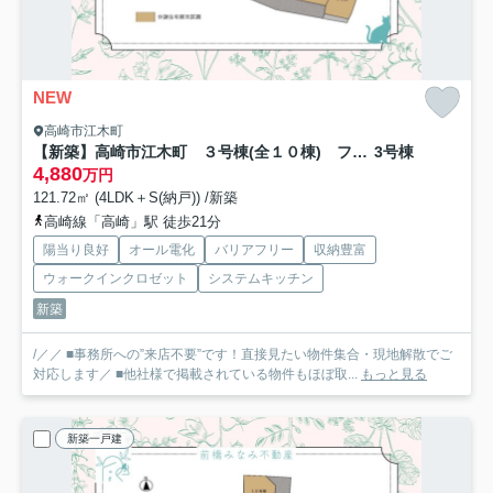
NEW
高崎市江木町
【新築】高崎市江木町 ３号棟(全１０棟) フェリディアガーデン 新築建売分譲
3号棟
4,880
万円
121.72㎡ (4LDK＋S(納戸)) /新築
高崎線「高崎」駅 徒歩21分
陽当り良好
オール電化
バリアフリー
収納豊富
ウォークインクロゼット
システムキッチン
新築
/／／ ■事務所への”来店不要”です！直接見たい物件集合・現地解散でご
対応します／ ■他社様で掲載されている物件もほぼ取...
もっと見る
新築一戸建