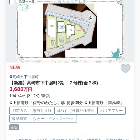
新築一戸建
NEW
高崎市下中居町
【新築】高崎市下中居町2期 ２号棟(全３棟) グラファーレ 新築建売分譲
3,680
万円
104.74㎡ (3LDK) /新築
上信電鉄「佐野のわたし」駅 徒歩39分
上信電鉄「南高崎」駅 徒歩39分
都市ガス
陽当り良好
建設住宅性能評価書付
バリアフリー
収納豊富
ウォークインクロゼット
新築