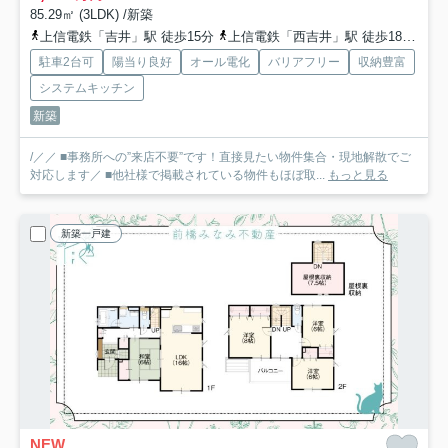
85.29㎡ (3LDK) /新築
上信電鉄「吉井」駅 徒歩15分
上信電鉄「西吉井」駅 徒歩18分
上
駐車2台可
陽当り良好
オール電化
バリアフリー
収納豊富
システムキッチン
新築
/／／ ■事務所への”来店不要”です！直接見たい物件集合・現地解散でご
対応します／ ■他社様で掲載されている物件もほぼ取...
もっと見る
新築一戸建
NEW