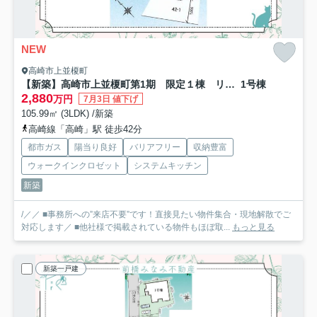
NEW
高崎市上並榎町
【新築】高崎市上並榎町第1期 限定１棟 リナージュ 新築建売
1号棟
2,880
万円
7月3日 値下げ
105.99㎡ (3LDK) /新築
高崎線「高崎」駅 徒歩42分
都市ガス
陽当り良好
バリアフリー
収納豊富
ウォークインクロゼット
システムキッチン
新築
/／／ ■事務所への”来店不要”です！直接見たい物件集合・現地解散でご
対応します／ ■他社様で掲載されている物件もほぼ取...
もっと見る
新築一戸建