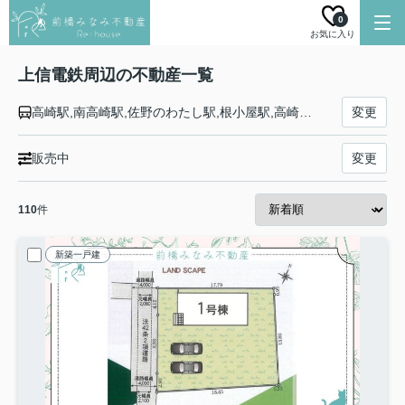
0
お気に入り
上信電鉄周辺の不動産一覧
高崎駅,南高崎駅,佐野のわたし駅,根小屋駅,高崎商科大学前駅,山名駅,西山名駅,馬庭駅,吉井駅,西吉井駅,上州新屋駅,上州福島駅,東富岡駅,上州富岡駅,西富岡駅,上州七日市駅,上州一ノ宮駅,神農原駅,南蛇井駅,千平駅,下仁田駅
変更
販売中
変更
110
件
新築一戸建