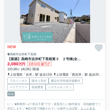
NEW
高崎市吉井町下長根
【新築】高崎市吉井町下長根第３ ２号棟(全４棟) クレイドルガーデン 新築建売分譲
2,080
万円
8月10日 値下げ
103.68㎡ (4LDK) /新築
上信電鉄「吉井」駅 徒歩13分
上信電鉄「西吉井」駅 徒歩20分
上
プロパンガス
陽当り良好
建設住宅性能評価書付
バリアフリー
収納豊富
システムキッチン
新築
/／／ ■事務所への”来店不要”です！直接見たい物件集合・現地解散でご
対応します／ ■他社様で掲載されている物件もほぼ取...
もっと見る