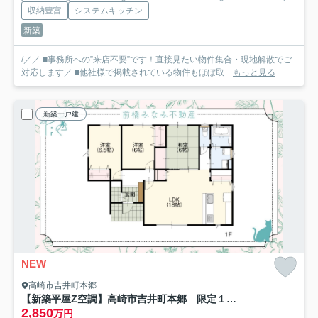
収納豊富
システムキッチン
新築
/／／ ■事務所への”来店不要”です！直接見たい物件集合・現地解散でご
対応します／ ■他社様で掲載されている物件もほぼ取...
もっと見る
新築一戸建
NEW
高崎市吉井町本郷
【新築平屋Z空調】高崎市吉井町本郷 限定１棟 新築建売
2,850
万円