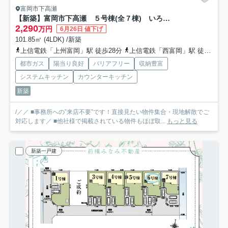
富岡市下高瀬
【新築】富岡市下高瀬 ５号棟(全７棟) いろどりアイタウン 新築建売分譲
2,290
万円
6月26日 値下げ
101.85㎡ (4LDK) /新築
上信電鉄「上州富岡」駅 徒歩28分
上信電鉄「西富岡」駅 徒歩19分
都市ガス
陽当り良好
バリアフリー
収納豊富
システムキッチン
カウンターキッチン
新築
/／／ ■事務所への”来店不要”です！直接見たい物件集合・現地解散でご
対応します／ ■他社様で掲載されている物件もほぼ取...
もっと見る
新築一戸建