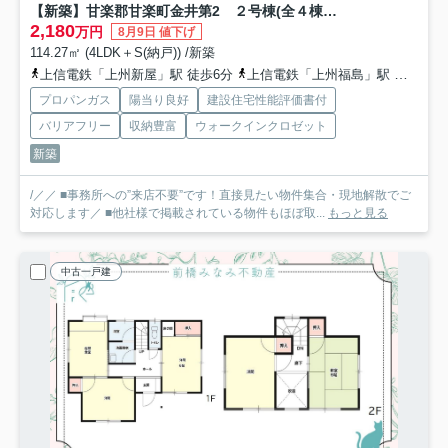
【新築】甘楽郡甘楽町金井第2 ２号棟(全４棟) リーブルガーデン 新築建売分譲
2,180
万円
8月9日 値下げ
114.27㎡ (4LDK＋S(納戸)) /新築
上信電鉄「上州新屋」駅 徒歩6分
上信電鉄「上州福島」駅 徒歩25分
プロパンガス
陽当り良好
建設住宅性能評価書付
バリアフリー
収納豊富
ウォークインクロゼット
新築
/／／ ■事務所への”来店不要”です！直接見たい物件集合・現地解散でご
対応します／ ■他社様で掲載されている物件もほぼ取...
もっと見る
中古一戸建