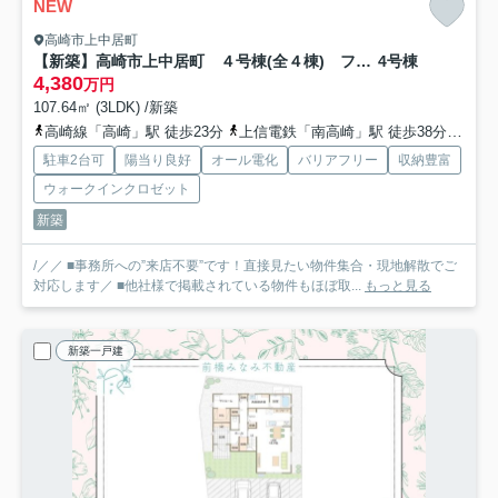
NEW
高崎市上中居町
【新築】高崎市上中居町 ４号棟(全４棟) フェリディアガーデン 新築建売分譲
4号棟
4,380
万円
107.64㎡ (3LDK) /新築
高崎線「高崎」駅 徒歩23分
上信電鉄「南高崎」駅 徒歩38分
上信
駐車2台可
陽当り良好
オール電化
バリアフリー
収納豊富
ウォークインクロゼット
新築
/／／ ■事務所への”来店不要”です！直接見たい物件集合・現地解散でご
対応します／ ■他社様で掲載されている物件もほぼ取...
もっと見る
新築一戸建