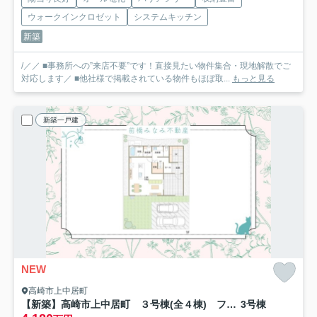
ウォークインクロゼット
システムキッチン
新築
/／／ ■事務所への”来店不要”です！直接見たい物件集合・現地解散でご
対応します／ ■他社様で掲載されている物件もほぼ取...
もっと見る
新築一戸建
NEW
高崎市上中居町
【新築】高崎市上中居町 ３号棟(全４棟) フェリディアガーデン 新築建売分譲
3号棟