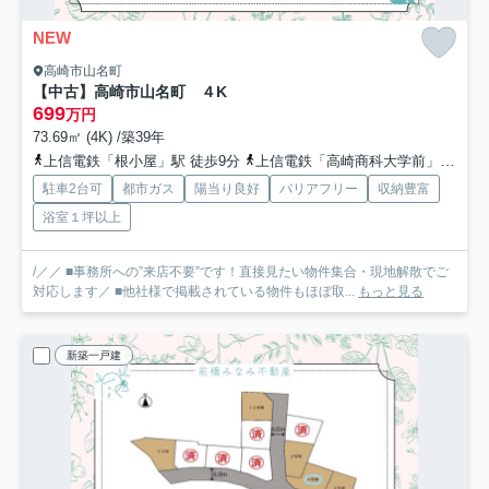
NEW
高崎市山名町
【中古】高崎市山名町 ４K
699
万円
73.69㎡ (4K) /築39年
上信電鉄「根小屋」駅 徒歩9分
上信電鉄「高崎商科大学前」駅 徒歩28分
駐車2台可
都市ガス
陽当り良好
バリアフリー
収納豊富
浴室１坪以上
/／／ ■事務所への”来店不要”です！直接見たい物件集合・現地解散でご
対応します／ ■他社様で掲載されている物件もほぼ取...
もっと見る
新築一戸建