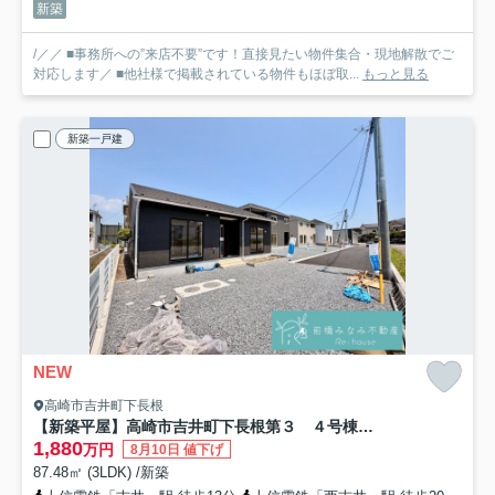
新築
/／／ ■事務所への”来店不要”です！直接見たい物件集合・現地解散でご
対応します／ ■他社様で掲載されている物件もほぼ取...
もっと見る
新築一戸建
NEW
高崎市吉井町下長根
【新築平屋】高崎市吉井町下長根第３ ４号棟(全４棟) クレイドルガーデン 新築建売分譲
1,880
万円
8月10日 値下げ
87.48㎡ (3LDK) /新築