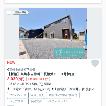
新築一戸建
NEW
高崎市吉井町下長根
【新築】高崎市吉井町下長根第３ ３号棟(全４棟) クレイドルガーデン 新築建売分譲
2,030
万円
8月10日 値下げ
103.68㎡ (3LDK＋S(納戸)) /新築
上信電鉄「吉井」駅 徒歩13分
上信電鉄「西吉井」駅 徒歩20分
上
プロパンガス
陽当り良好
建設住宅性能評価書付
バリアフリー
収納豊富
システムキッチン