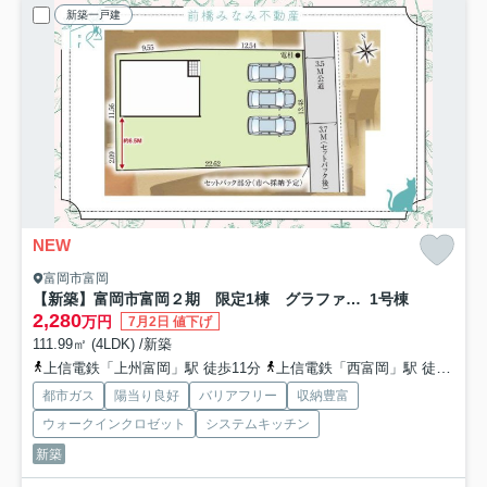
新築一戸建
NEW
富岡市富岡
【新築】富岡市富岡２期 限定1棟 グラファーレ 新築建売
1号棟
2,280
万円
7月2日 値下げ
111.99㎡ (4LDK) /新築
上信電鉄「上州富岡」駅 徒歩11分
上信電鉄「西富岡」駅 徒歩15分
都市ガス
陽当り良好
バリアフリー
収納豊富
ウォークインクロゼット
システムキッチン
新築