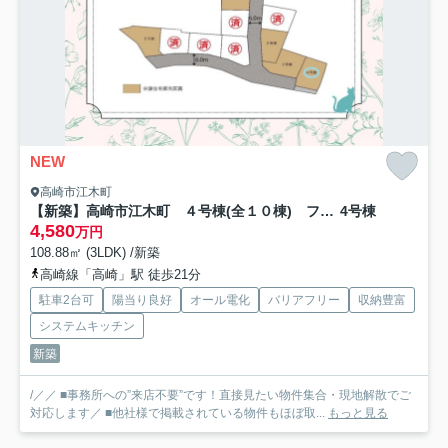
NEW
高崎市江木町
【新築】高崎市江木町 ４号棟(全１０棟) フェリディアガーデン 新築建売分譲
4号棟
4,580
万円
108.88㎡ (3LDK) /新築
高崎線「高崎」駅 徒歩21分
駐車2台可
陽当り良好
オール電化
バリアフリー
収納豊富
システムキッチン
新築
/／／ ■事務所への”来店不要”です！直接見たい物件集合・現地解散でご
対応します／ ■他社様で掲載されている物件もほぼ取...
もっと見る