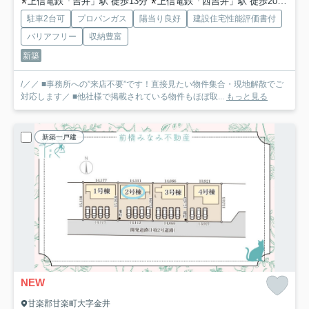
上信電鉄「吉井」駅 徒歩13分
上信電鉄「西吉井」駅 徒歩20分
上
駐車2台可
プロパンガス
陽当り良好
建設住宅性能評価書付
バリアフリー
収納豊富
新築
/／／ ■事務所への”来店不要”です！直接見たい物件集合・現地解散でご
対応します／ ■他社様で掲載されている物件もほぼ取...
もっと見る
新築一戸建
NEW
甘楽郡甘楽町大字金井