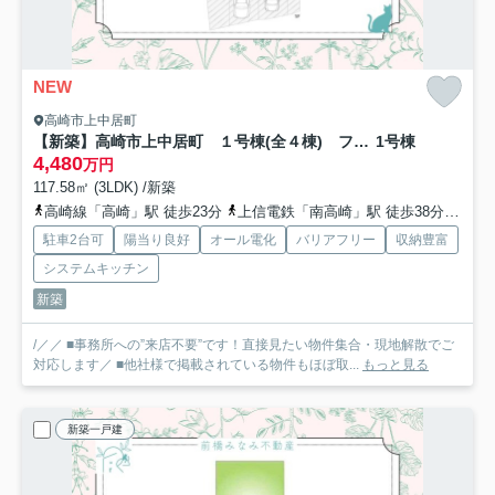
NEW
高崎市上中居町
【新築】高崎市上中居町 １号棟(全４棟) フェリディアガーデン 新築建売分譲
1号棟
4,480
万円
117.58㎡ (3LDK) /新築
高崎線「高崎」駅 徒歩23分
上信電鉄「南高崎」駅 徒歩38分
上信
駐車2台可
陽当り良好
オール電化
バリアフリー
収納豊富
システムキッチン
新築
/／／ ■事務所への”来店不要”です！直接見たい物件集合・現地解散でご
対応します／ ■他社様で掲載されている物件もほぼ取...
もっと見る
新築一戸建