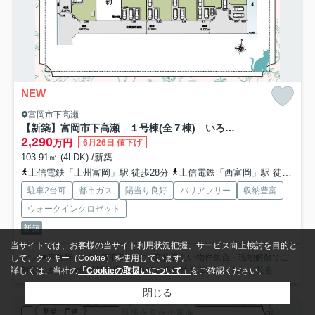
NEW
富岡市下高瀬
【新築】富岡市下高瀬 １号棟(全７棟) いろどりアイタウン 新築建売分譲
2,290
万円
6月26日 値下げ
103.91㎡ (4LDK) /新築
上信電鉄「上州富岡」駅 徒歩28分
上信電鉄「西富岡」駅 徒歩19分
駐車2台可
都市ガス
陽当り良好
バリアフリー
収納豊富
ウォークインクロゼット
新築
当サイトでは、お客様の当サイト利用状況把握、サービス向上検討を目的と
/／／ ■事務所への”来店不要”です！直接見たい物件集合・現地解散でご
して、クッキー（Cookie）を使用しています。
対応します／ ■他社様で掲載されている物件もほぼ取...
もっと見る
詳しくは、当社の
「Cookieの取扱いについて」
をご確認ください。
閉じる
新築一戸建