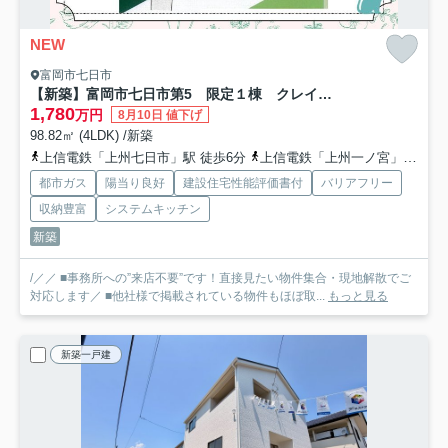
NEW
富岡市七日市
【新築】富岡市七日市第5 限定１棟 クレイドルガーデン 新築建売
1,780
万円
8月10日 値下げ
98.82㎡ (4LDK) /新築
上信電鉄「上州七日市」駅 徒歩6分
上信電鉄「上州一ノ宮」駅 徒歩14分
都市ガス
陽当り良好
建設住宅性能評価書付
バリアフリー
収納豊富
システムキッチン
新築
/／／ ■事務所への”来店不要”です！直接見たい物件集合・現地解散でご
対応します／ ■他社様で掲載されている物件もほぼ取...
もっと見る
新築一戸建