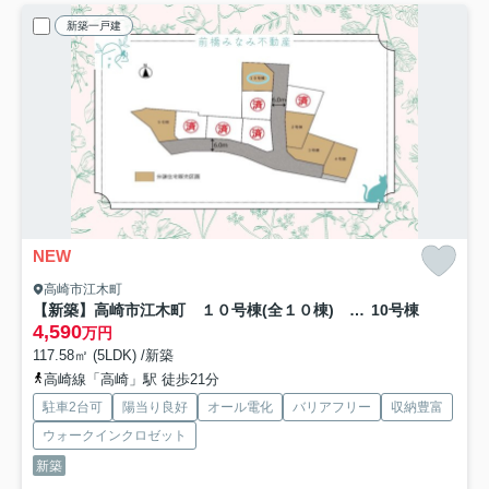
新築一戸建
NEW
高崎市江木町
【新築】高崎市江木町 １０号棟(全１０棟) フェリディアガーデン 新築建売分譲
10号棟
4,590
万円
117.58㎡ (5LDK) /新築
高崎線「高崎」駅 徒歩21分
駐車2台可
陽当り良好
オール電化
バリアフリー
収納豊富
ウォークインクロゼット
新築