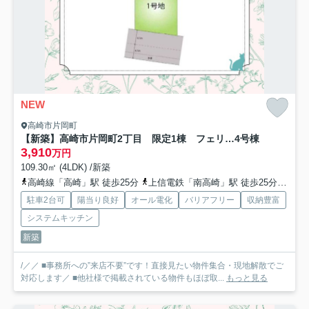
NEW
高崎市片岡町
【新築】高崎市片岡町2丁目 限定1棟 フェリディアガーデン 新築建売
4号棟
3,910
万円
109.30㎡ (4LDK) /新築
高崎線「高崎」駅 徒歩25分
上信電鉄「南高崎」駅 徒歩25分
上信
駐車2台可
陽当り良好
オール電化
バリアフリー
収納豊富
システムキッチン
新築
/／／ ■事務所への”来店不要”です！直接見たい物件集合・現地解散でご
対応します／ ■他社様で掲載されている物件もほぼ取...
もっと見る