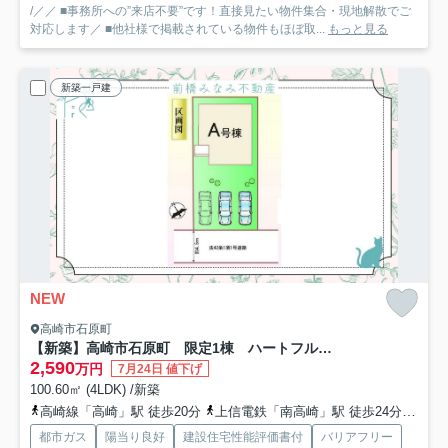
/／／ ■事務所への”来店不要”です！直接見たい物件集合・現地解散でご
対応します／ ■他社様で掲載されている物件もほぼ取...
もっと見る
新築一戸建
NEW
高崎市石原町
【新築】高崎市石原町 限定1棟 ハートフルタウン 新築建売
2,590
万円
7月24日 値下げ
100.60㎡ (4LDK) /新築
高崎線「高崎」駅 徒歩20分
上信電鉄「南高崎」駅 徒歩24分
上信
都市ガス
陽当り良好
建設住宅性能評価書付
バリアフリー