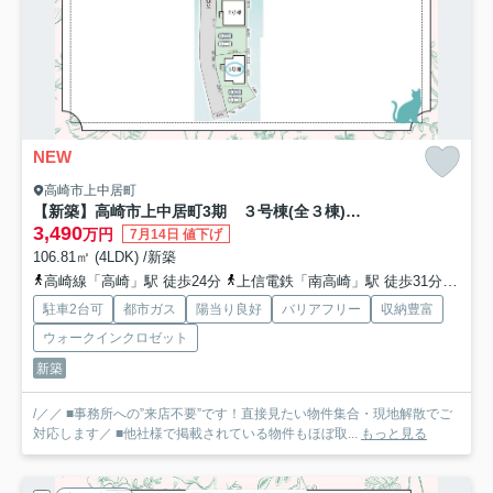
NEW
高崎市上中居町
【新築】高崎市上中居町3期 ３号棟(全３棟) グラファーレ 新築建売分譲
3,490
万円
7月14日 値下げ
106.81㎡ (4LDK) /新築
高崎線「高崎」駅 徒歩24分
上信電鉄「南高崎」駅 徒歩31分
上信
駐車2台可
都市ガス
陽当り良好
バリアフリー
収納豊富
ウォークインクロゼット
新築
/／／ ■事務所への”来店不要”です！直接見たい物件集合・現地解散でご
対応します／ ■他社様で掲載されている物件もほぼ取...
もっと見る