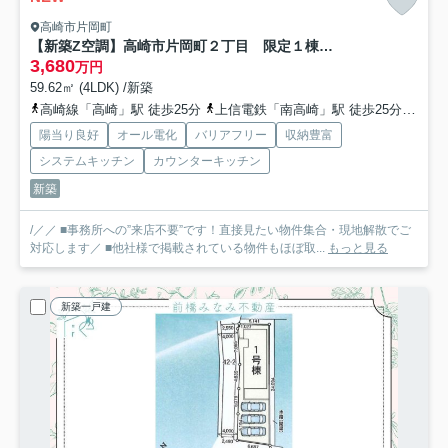
高崎市片岡町
【新築Z空調】高崎市片岡町２丁目 限定１棟 新築建売
3,680
万円
59.62㎡ (4LDK) /新築
高崎線「高崎」駅 徒歩25分
上信電鉄「南高崎」駅 徒歩25分
上信
陽当り良好
オール電化
バリアフリー
収納豊富
システムキッチン
カウンターキッチン
新築
/／／ ■事務所への”来店不要”です！直接見たい物件集合・現地解散でご
対応します／ ■他社様で掲載されている物件もほぼ取...
もっと見る
新築一戸建