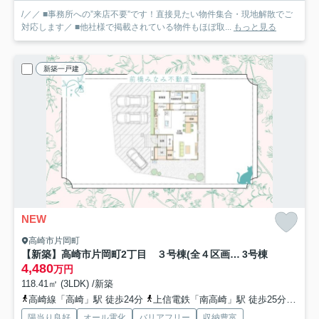
/／／ ■事務所への”来店不要”です！直接見たい物件集合・現地解散でご
対応します／ ■他社様で掲載されている物件もほぼ取...
もっと見る
新築一戸建
NEW
高崎市片岡町
【新築】高崎市片岡町2丁目 ３号棟(全４区画) フェリディアガーデン 新築建売分譲
3号棟
4,480
万円
118.41㎡ (3LDK) /新築
高崎線「高崎」駅 徒歩24分
上信電鉄「南高崎」駅 徒歩25分
上信
陽当り良好
オール電化
バリアフリー
収納豊富