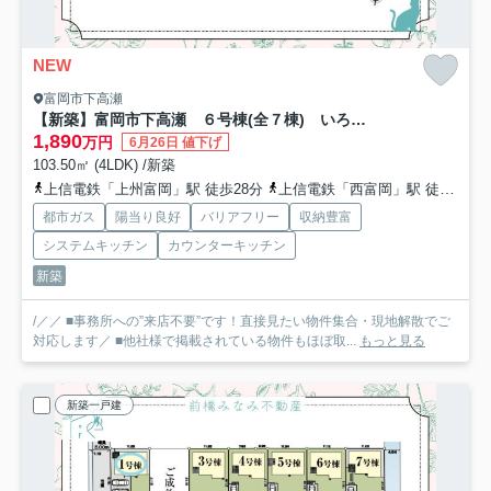
NEW
富岡市下高瀬
【新築】富岡市下高瀬 ６号棟(全７棟) いろどりアイタウン 新築建売分譲
1,890
万円
6月26日 値下げ
103.50㎡ (4LDK) /新築
上信電鉄「上州富岡」駅 徒歩28分
上信電鉄「西富岡」駅 徒歩19分
都市ガス
陽当り良好
バリアフリー
収納豊富
システムキッチン
カウンターキッチン
新築
/／／ ■事務所への”来店不要”です！直接見たい物件集合・現地解散でご
対応します／ ■他社様で掲載されている物件もほぼ取...
もっと見る
新築一戸建