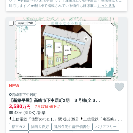
/／／ ■事務所への”来店不要”です！直接見たい物件集合・現地解散でご
対応します／ ■他社様で掲載されている物件もほぼ取...
もっと見る
新築一戸建
NEW
高崎市下中居町
【新築平屋】高崎市下中居町2期 ３号棟(全３棟) グラファーレ 新築建売分譲
3,580
万円
7月27日 値下げ
89.43㎡ (3LDK) /新築
上信電鉄「佐野のわたし」駅 徒歩39分
上信電鉄「南高崎」駅 徒歩39分
都市ガス
陽当り良好
建設住宅性能評価書付
バリアフリー