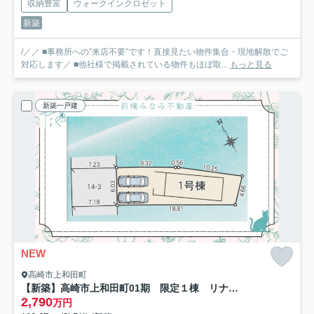
収納豊富
ウォークインクロゼット
新築
/／／ ■事務所への”来店不要”です！直接見たい物件集合・現地解散でご
対応します／ ■他社様で掲載されている物件もほぼ取...
もっと見る
新築一戸建
NEW
高崎市上和田町
【新築】高崎市上和田町01期 限定１棟 リナージュ 新築建売
2,790
万円