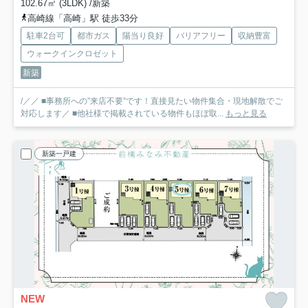
102.67㎡ (3LDK) /新築
高崎線「高崎」駅 徒歩33分
駐車2台可
都市ガス
陽当り良好
バリアフリー
収納豊富
ウォークインクロゼット
新築
/／／ ■事務所への”来店不要”です！直接見たい物件集合・現地解散でご
対応します／ ■他社様で掲載されている物件もほぼ取...
もっと見る
新築一戸建
NEW