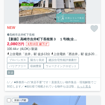
NEW
高崎市吉井町下長根
【新築】高崎市吉井町下長根第３ １号棟(全４棟) クレイドルガーデン 新築建売分譲
2,080
万円
8月10日 値下げ
100.44㎡ (4LDK) /新築
上信電鉄「吉井」駅 徒歩13分
上信電鉄「西吉井」駅 徒歩20分
上
プロパンガス
陽当り良好
建設住宅性能評価書付
バリアフリー
収納豊富
ウォークインクロゼット
新築
/／／ ■事務所への”来店不要”です！直接見たい物件集合・現地解散でご
対応します／ ■他社様で掲載されている物件もほぼ取...
もっと見る
新築一戸建