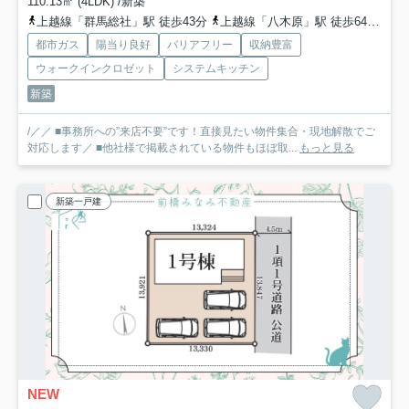
110.13㎡ (4LDK) /新築
上越線「群馬総社」駅 徒歩43分
上越線「八木原」駅 徒歩64分
上
都市ガス
陽当り良好
バリアフリー
収納豊富
ウォークインクロゼット
システムキッチン
新築
/／／ ■事務所への”来店不要”です！直接見たい物件集合・現地解散でご
対応します／ ■他社様で掲載されている物件もほぼ取...
もっと見る
新築一戸建
NEW