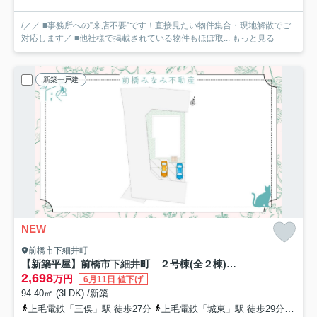
/／／ ■事務所への”来店不要”です！直接見たい物件集合・現地解散でご
対応します／ ■他社様で掲載されている物件もほぼ取...
もっと見る
新築一戸建
NEW
前橋市下細井町
【新築平屋】前橋市下細井町 ２号棟(全２棟) 新築建売分譲
2,698
万円
6月11日 値下げ
94.40㎡ (3LDK) /新築
上毛電鉄「三俣」駅 徒歩27分
上毛電鉄「城東」駅 徒歩29分
上毛