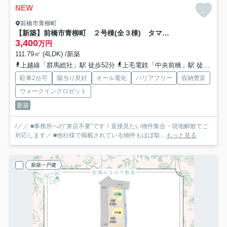
NEW
前橋市青柳町
【新築】前橋市青柳町 ２号棟(全３棟) タマタウン 新築建売分譲
3,400
万円
111.79㎡ (4LDK) /新築
上越線「群馬総社」駅 徒歩52分
上毛電鉄「中央前橋」駅 徒歩55分
駐車2台可
陽当り良好
オール電化
バリアフリー
収納豊富
ウォークインクロゼット
新築
/／／ ■事務所への”来店不要”です！直接見たい物件集合・現地解散でご
対応します／ ■他社様で掲載されている物件もほぼ取...
もっと見る
新築一戸建