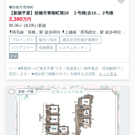
前橋市青柳町
【新築平屋】前橋市青柳町第28 ２号棟(全10棟) クレイドルガーデン 新築建売分譲
2号棟
2,380
万円
86.06㎡ (4LDK) /新築
両毛線「前橋」駅 徒歩68分
上越線「群馬総社」駅 徒歩49分
上毛
プロパンガス
陽当り良好
建設住宅性能評価書付
バリアフリー
収納豊富
システムキッチン
新築
/／／ ■事務所への”来店不要”です！直接見たい物件集合・現地解散でご
対応します／ ■他社様で掲載されている物件もほぼ取...
もっと見る
新築一戸建