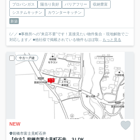
プロパンガス
陽当り良好
バリアフリー
収納豊富
システムキッチン
カウンターキッチン
新築
/／／ ■事務所への”来店不要”です！直接見たい物件集合・現地解散でご
対応します／ ■他社様で掲載されている物件もほぼ取...
もっと見る
中古一戸建
NEW
前橋市富士見町石井
【中古】前橋市富士見町石井 ３LDK