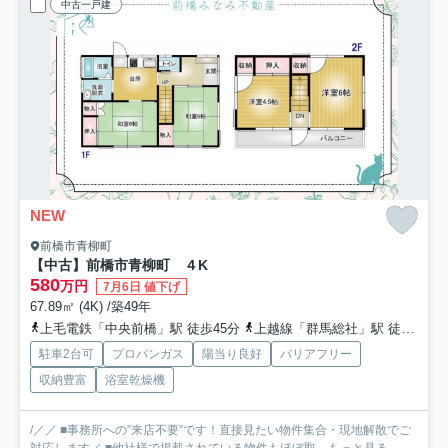
中古一戸建
NEW
前橋市青柳町
【中古】前橋市青柳町 ４K
580
万円
7月6日 値下げ
67.89㎡ (4K) /築49年
上毛電鉄「中央前橋」駅 徒歩45分
上越線「群馬総社」駅 徒歩47分
駐車2台可
プロパンガス
陽当り良好
バリアフリー
収納豊富
浴室乾燥機
/／／ ■事務所への”来店不要”です！直接見たい物件集合・現地解散でご