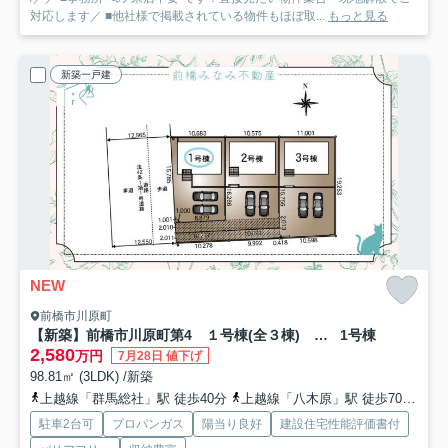
対応します／ ■他社様で掲載されている物件もほぼ取...
もっと見る
新築一戸建
NEW
前橋市川原町
【新築】前橋市川原町第4 １号棟(全３棟) クレイドルガーデン 新築建売分譲
1号棟
2,580
万円
7月28日 値下げ
98.81㎡ (3LDK) /新築
上越線「群馬総社」駅 徒歩40分
上越線「八木原」駅 徒歩70分
上
駐車2台可
プロパンガス
陽当り良好
建設住宅性能評価書付