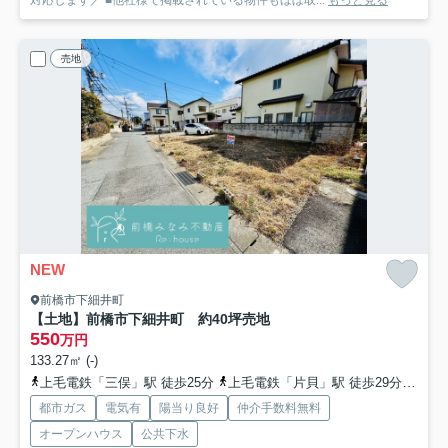
対応します／ ■他社様で掲載されている物件もほぼ取...
もっと見る
売地
NEW
前橋市下細井町
【土地】前橋市下細井町 約40坪売地
550
万円
133.27㎡ (-)
上毛電鉄「三俣」駅 徒歩25分
上毛電鉄「片貝」駅 徒歩29分
上毛
都市ガス
電気有
陽当り良好
仲介手数料無料
オープンハウス
公共下水