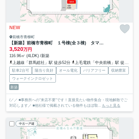
NEW
前橋市青柳町
【新築】前橋市青柳町 １号棟(全３棟) タマタウン 新築建売分譲
3,520
万円
116.96㎡ (4LDK) /新築
上越線「群馬総社」駅 徒歩52分
上毛電鉄「中央前橋」駅 徒歩55分
駐車2台可
陽当り良好
オール電化
バリアフリー
収納豊富
ウォークインクロゼット
新築
/／／ ■事務所への”来店不要”です！直接見たい物件集合・現地解散でご
対応します／ ■他社様で掲載されている物件もほぼ取...
もっと見る
中古一戸建