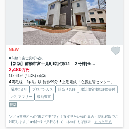
NEW
前橋市富士見町時沢
【新築】前橋市富士見町時沢第12 ２号棟(全５棟) リーブルガーデン 新築建売分譲
2,480
万円
112.61㎡ (4LDK) /新築
両毛線「前橋」駅 徒歩99分
上毛電鉄「心臓血管センター」駅 徒歩74分
駐車2台可
プロパンガス
陽当り良好
建設住宅性能評価書付
バリアフリー
収納豊富
新築
/／／ ■事務所への”来店不要”です！直接見たい物件集合・現地解散でご
対応します／ ■他社様で掲載されている物件もほぼ取...
もっと見る