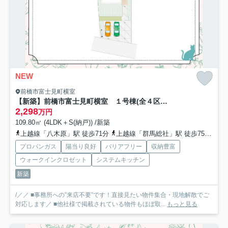
NEW
前橋市富士見町横室
【新築】前橋市富士見町横室 １号棟(全４区画) 新築建売分譲
2,298
万円
109.80㎡ (4LDK＋S(納戸)) /新築
上越線「八木原」駅 徒歩71分
上越線「群馬総社」駅 徒歩75分
上
プロパンガス
陽当り良好
バリアフリー
収納豊富
ウォークインクロゼット
システムキッチン
新築
/／／ ■事務所への”来店不要”です！直接見たい物件集合・現地解散でご
対応します／ ■他社様で掲載されている物件もほぼ取...
もっと見る