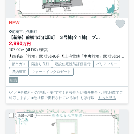
NEW
前橋市北代田町
【新築】前橋市北代田町 ３号棟(全４棟) ブルーミングガーデン 新築建売分譲
2,990
万円
107.02㎡ (4LDK) /新築
両毛線「前橋」駅 徒歩46分
上毛電鉄「中央前橋」駅 徒歩34分
上
都市ガス
陽当り良好
建設住宅性能評価書付
バリアフリー
収納豊富
ウォークインクロゼット
新築
/／／ ■事務所への”来店不要”です！直接見たい物件集合・現地解散でご
対応します／ ■他社様で掲載されている物件もほぼ取...
もっと見る
新築一戸建