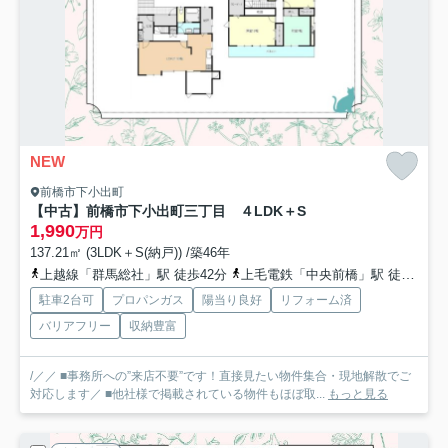
NEW
前橋市下小出町
【中古】前橋市下小出町三丁目 ４LDK＋S
1,990
万円
137.21㎡ (3LDK＋S(納戸)) /築46年
上越線「群馬総社」駅 徒歩42分
上毛電鉄「中央前橋」駅 徒歩46分
駐車2台可
プロパンガス
陽当り良好
リフォーム済
バリアフリー
収納豊富
/／／ ■事務所への”来店不要”です！直接見たい物件集合・現地解散でご
対応します／ ■他社様で掲載されている物件もほぼ取...
もっと見る