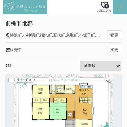
0
お気に入り
前橋市 北部
勝沢町,小神明町,端気町,五代町,鳥取町,小坂子町,嶺町,金丸町,高花台,上細井町,下細井町,北代田町,下小出町,上小出町,龍蔵寺町,青柳町,荒牧町,日輪寺町,川端町,田口町,関根町,川原町,南橘町,富士見町田島,富士見町引田,富士見町横室,富士見町原之郷,富士見町小沢,富士見町米野,富士見町時沢,富士見町小暮,富士見町石井,富士見町漆窪,富士見町市之木場,富士見町山口,富士見町皆沢,富士見町赤城山
変更
販売中
変更
75
件
中古一戸建