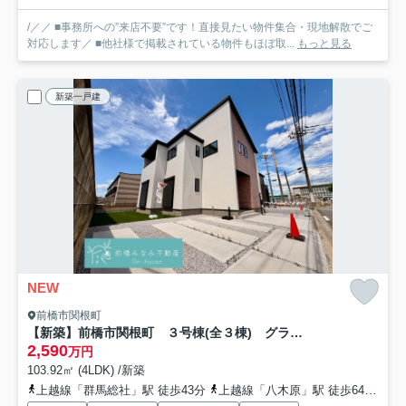
/／／ ■事務所への”来店不要”です！直接見たい物件集合・現地解散でご
対応します／ ■他社様で掲載されている物件もほぼ取...
もっと見る
新築一戸建
NEW
前橋市関根町
【新築】前橋市関根町 ３号棟(全３棟) グラファーレ 新築建売分譲
2,590
万円
103.92㎡ (4LDK) /新築
上越線「群馬総社」駅 徒歩43分
上越線「八木原」駅 徒歩64分
上