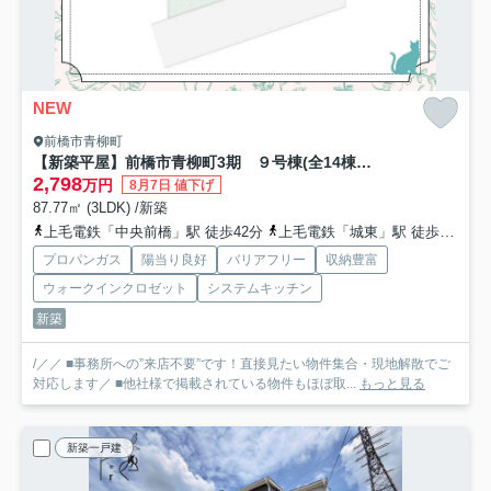
NEW
前橋市青柳町
【新築平屋】前橋市青柳町3期 ９号棟(全14棟) 新築建売分譲
2,798
万円
8月7日 値下げ
87.77㎡ (3LDK) /新築
上毛電鉄「中央前橋」駅 徒歩42分
上毛電鉄「城東」駅 徒歩46分
プロパンガス
陽当り良好
バリアフリー
収納豊富
ウォークインクロゼット
システムキッチン
新築
/／／ ■事務所への”来店不要”です！直接見たい物件集合・現地解散でご
対応します／ ■他社様で掲載されている物件もほぼ取...
もっと見る
新築一戸建