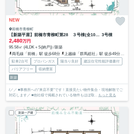
NEW
前橋市青柳町
【新築平屋】前橋市青柳町第28 ３号棟(全10棟) クレイドルガーデン 新築建売分譲
3号棟
2,480
万円
95.58㎡ (4LDK＋S(納戸)) /新築
両毛線「前橋」駅 徒歩68分
上越線「群馬総社」駅 徒歩49分
上毛
駐車2台可
プロパンガス
陽当り良好
建設住宅性能評価書付
バリアフリー
収納豊富
新築
/／／ ■事務所への”来店不要”です！直接見たい物件集合・現地解散でご
対応します／ ■他社様で掲載されている物件もほぼ取...
もっと見る
新築一戸建