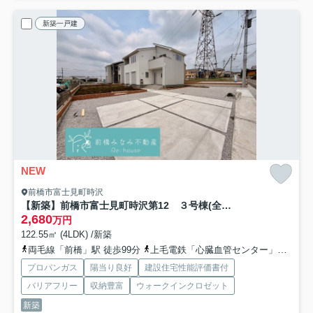
新築一戸建
NEW
前橋市富士見町時沢
【新築】前橋市富士見町時沢第12 ３号棟(全５棟) リーブルガーデン 新築建売分譲
2,680
万円
122.55㎡ (4LDK) /新築
両毛線「前橋」駅 徒歩99分
上毛電鉄「心臓血管センター」駅 徒歩74分
プロパンガス
陽当り良好
建設住宅性能評価書付
バリアフリー
収納豊富
ウォークインクロゼット
新築