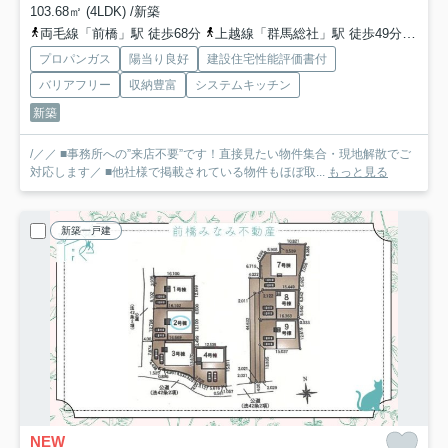
103.68㎡ (4LDK) /新築
両毛線「前橋」駅 徒歩68分
上越線「群馬総社」駅 徒歩49分
上毛
プロパンガス
陽当り良好
建設住宅性能評価書付
バリアフリー
収納豊富
システムキッチン
新築
/／／ ■事務所への”来店不要”です！直接見たい物件集合・現地解散でご
対応します／ ■他社様で掲載されている物件もほぼ取...
もっと見る
新築一戸建
NEW