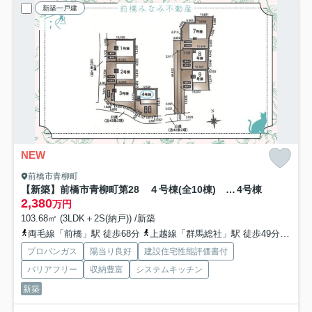
新築一戸建
NEW
前橋市青柳町
【新築】前橋市青柳町第28 ４号棟(全10棟) クレイドルガーデン 新築建売分譲
4号棟
2,380
万円
103.68㎡ (3LDK＋2S(納戸)) /新築
両毛線「前橋」駅 徒歩68分
上越線「群馬総社」駅 徒歩49分
上毛
プロパンガス
陽当り良好
建設住宅性能評価書付
バリアフリー
収納豊富
システムキッチン
新築