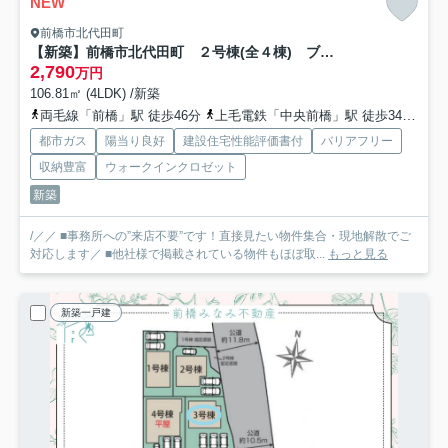
NEW
前橋市北代田町
【新築】前橋市北代田町 ２号棟(全４棟) ブルーミングガーデン 新築建売分譲
2,790
万円
106.81㎡ (4LDK) /新築
両毛線「前橋」駅 徒歩46分
上毛電鉄「中央前橋」駅 徒歩34分
上
都市ガス
陽当り良好
建設住宅性能評価書付
バリアフリー
収納豊富
ウォークインクロゼット
新築
/／／ ■事務所への”来店不要”です！直接見たい物件集合・現地解散でご
対応します／ ■他社様で掲載されている物件もほぼ取...
もっと見る
新築一戸建