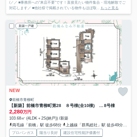
/／／ ■事務所への”来店不要”です！直接見たい物件集合・現地解散でご
対応します／ ■他社様で掲載されている物件もほぼ取...
もっと見る
新築一戸建
NEW
前橋市青柳町
【新築】前橋市青柳町第28 ８号棟(全10棟) クレイドルガーデン 新築建売分譲
8号棟
2,280
万円
103.68㎡ (4LDK＋2S(納戸)) /新築
両毛線「前橋」駅 徒歩68分
上越線「群馬総社」駅 徒歩49分
上毛
プロパンガス
陽当り良好
建設住宅性能評価書付