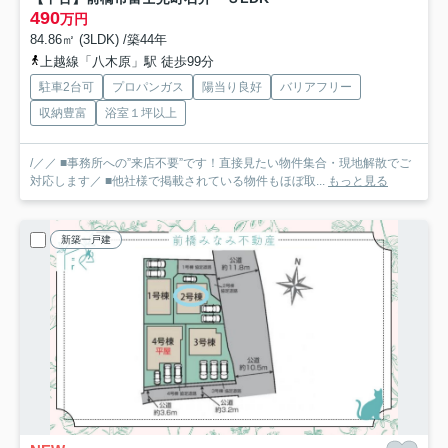
490
万円
84.86㎡ (3LDK) /築44年
上越線「八木原」駅 徒歩99分
駐車2台可
プロパンガス
陽当り良好
バリアフリー
収納豊富
浴室１坪以上
/／／ ■事務所への”来店不要”です！直接見たい物件集合・現地解散でご
対応します／ ■他社様で掲載されている物件もほぼ取...
もっと見る
新築一戸建