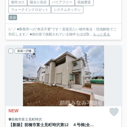
都市ガス
陽当り良好
バリアフリー
収納豊富
ウォークインクロゼット
システムキッチン
新築
/／／ ■事務所への”来店不要”です！直接見たい物件集合・現地解散でご
対応します／ ■他社様で掲載されている物件もほぼ取...
もっと見る
新築一戸建
NEW
前橋市富士見町時沢
【新築】前橋市富士見町時沢第12 ４号棟(全５棟) リーブルガーデン 新築建売分譲