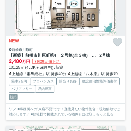
NEW
前橋市川原町
【新築】前橋市川原町第4 ２号棟(全３棟) クレイドルガーデン 新築建売分譲
2号棟
2,480
万円
7月28日 値下げ
101.25㎡ (4LDK＋S(納戸)) /新築
上越線「群馬総社」駅 徒歩40分
上越線「八木原」駅 徒歩70分
上
駐車2台可
プロパンガス
陽当り良好
建設住宅性能評価書付
バリアフリー
収納豊富
新築
/／／ ■事務所への”来店不要”です！直接見たい物件集合・現地解散でご
対応します／ ■他社様で掲載されている物件もほぼ取...
もっと見る