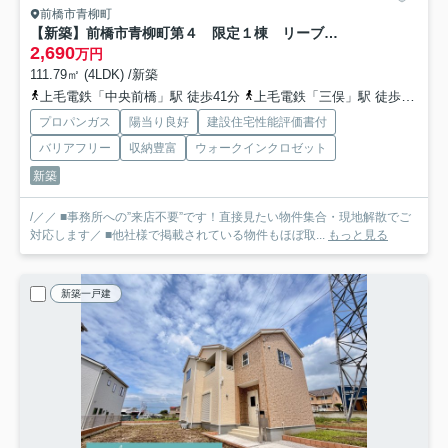
前橋市青柳町
【新築】前橋市青柳町第４ 限定１棟 リーブルガーデン 新築建売
2,690
万円
111.79㎡ (4LDK) /新築
上毛電鉄「中央前橋」駅 徒歩41分
上毛電鉄「三俣」駅 徒歩42分
プロパンガス
陽当り良好
建設住宅性能評価書付
バリアフリー
収納豊富
ウォークインクロゼット
新築
/／／ ■事務所への”来店不要”です！直接見たい物件集合・現地解散でご
対応します／ ■他社様で掲載されている物件もほぼ取...
もっと見る
新築一戸建