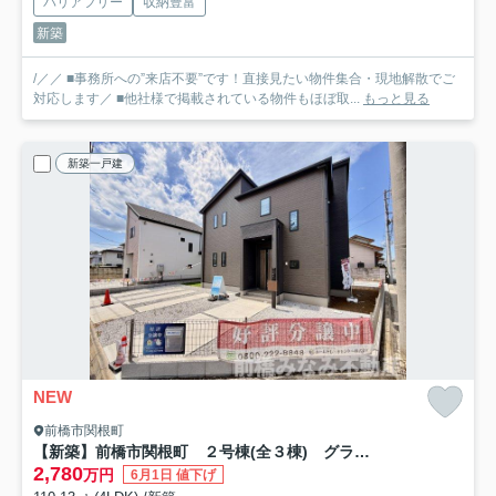
バリアフリー
収納豊富
新築
/／／ ■事務所への”来店不要”です！直接見たい物件集合・現地解散でご
対応します／ ■他社様で掲載されている物件もほぼ取...
もっと見る
新築一戸建
NEW
前橋市関根町
【新築】前橋市関根町 ２号棟(全３棟) グラファーレ 新築建売分譲
2,780
万円
6月1日 値下げ