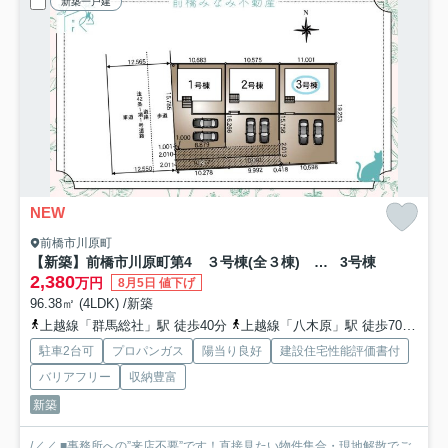
新築一戸建
NEW
前橋市川原町
【新築】前橋市川原町第4 ３号棟(全３棟) クレイドルガーデン 新築建売分譲
3号棟
2,380
万円
8月5日 値下げ
96.38㎡ (4LDK) /新築
上越線「群馬総社」駅 徒歩40分
上越線「八木原」駅 徒歩70分
上
駐車2台可
プロパンガス
陽当り良好
建設住宅性能評価書付
バリアフリー
収納豊富
新築
/／／ ■事務所への”来店不要”です！直接見たい物件集合・現地解散でご