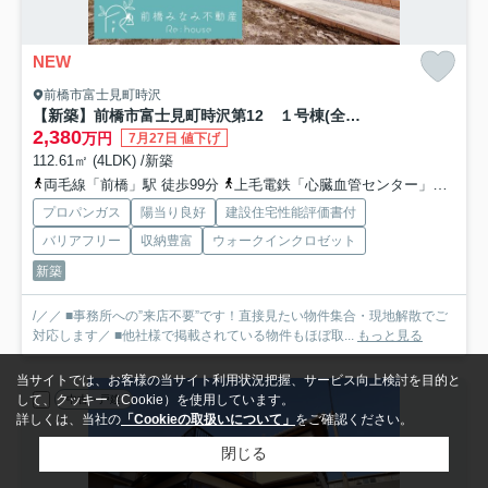
NEW
前橋市富士見町時沢
【新築】前橋市富士見町時沢第12 １号棟(全５棟) リーブルガーデン 新築建売分譲
2,380
万円
7月27日 値下げ
112.61㎡ (4LDK) /新築
両毛線「前橋」駅 徒歩99分
上毛電鉄「心臓血管センター」駅 徒歩74分
プロパンガス
陽当り良好
建設住宅性能評価書付
バリアフリー
収納豊富
ウォークインクロゼット
新築
/／／ ■事務所への”来店不要”です！直接見たい物件集合・現地解散でご
対応します／ ■他社様で掲載されている物件もほぼ取...
もっと見る
当サイトでは、お客様の当サイト利用状況把握、サービス向上検討を目的と
して、クッキー（Cookie）を使用しています。
中古一戸建
詳しくは、当社の
「Cookieの取扱いについて」
をご確認ください。
閉じる