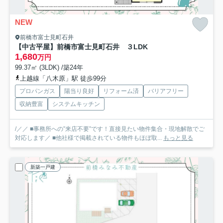
NEW
前橋市富士見町石井
【中古平屋】前橋市富士見町石井 ３LDK
1,680
万円
99.37㎡ (3LDK) /築24年
上越線「八木原」駅 徒歩99分
プロパンガス
陽当り良好
リフォーム済
バリアフリー
収納豊富
システムキッチン
/／／ ■事務所への”来店不要”です！直接見たい物件集合・現地解散でご
対応します／ ■他社様で掲載されている物件もほぼ取...
もっと見る
新築一戸建