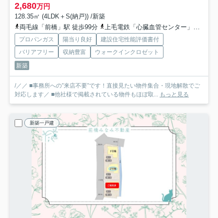
2,680
万円
128.35㎡ (4LDK＋S(納戸)) /新築
両毛線「前橋」駅 徒歩99分
上毛電鉄「心臓血管センター」駅 徒歩74分
プロパンガス
陽当り良好
建設住宅性能評価書付
バリアフリー
収納豊富
ウォークインクロゼット
新築
/／／ ■事務所への”来店不要”です！直接見たい物件集合・現地解散でご
対応します／ ■他社様で掲載されている物件もほぼ取...
もっと見る
新築一戸建