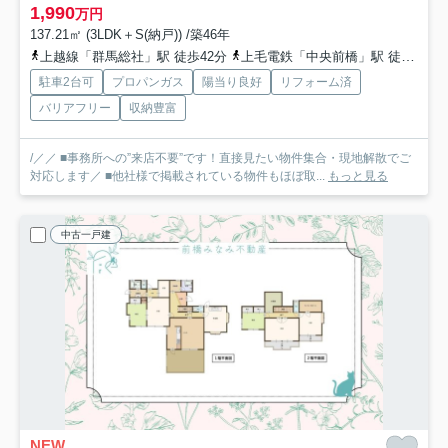
1,990
万円
137.21㎡ (3LDK＋S(納戸)) /築46年
上越線「群馬総社」駅 徒歩42分
上毛電鉄「中央前橋」駅 徒歩46分
駐車2台可
プロパンガス
陽当り良好
リフォーム済
バリアフリー
収納豊富
/／／ ■事務所への”来店不要”です！直接見たい物件集合・現地解散でご
対応します／ ■他社様で掲載されている物件もほぼ取...
もっと見る
中古一戸建
NEW