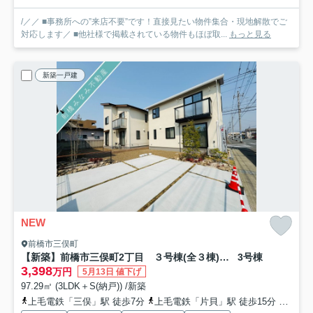
/／／ ■事務所への”来店不要”です！直接見たい物件集合・現地解散でご
対応します／ ■他社様で掲載されている物件もほぼ取...
もっと見る
新築一戸建
NEW
前橋市三俣町
【新築】前橋市三俣町2丁目 ３号棟(全３棟) MOCXGARDEN 新築建売分譲
3号棟
3,398
万円
5月13日 値下げ
97.29㎡ (3LDK＋S(納戸)) /新築
上毛電鉄「三俣」駅 徒歩7分
上毛電鉄「片貝」駅 徒歩15分
上毛電