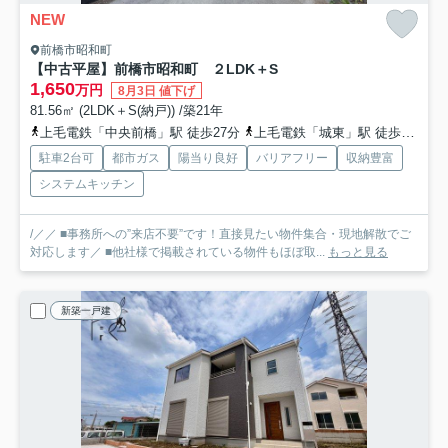
NEW
前橋市昭和町
【中古平屋】前橋市昭和町 ２LDK＋S
1,650
万円
8月3日 値下げ
81.56㎡ (2LDK＋S(納戸)) /築21年
上毛電鉄「中央前橋」駅 徒歩27分
上毛電鉄「城東」駅 徒歩33分
駐車2台可
都市ガス
陽当り良好
バリアフリー
収納豊富
システムキッチン
/／／ ■事務所への”来店不要”です！直接見たい物件集合・現地解散でご
対応します／ ■他社様で掲載されている物件もほぼ取...
もっと見る
新築一戸建