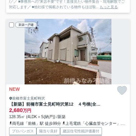
/／／ ■事務所への”来店不要”です！直接見たい物件集合・現地解散でご
対応します／ ■他社様で掲載されている物件もほぼ取...
もっと見る
新築一戸建
NEW
前橋市富士見町時沢
【新築】前橋市富士見町時沢第12 ４号棟(全５棟) リーブルガーデン 新築建売分譲
2,680
万円
128.35㎡ (4LDK＋S(納戸)) /新築
両毛線「前橋」駅 徒歩99分
上毛電鉄「心臓血管センター」駅 徒歩74分
プロパンガス
陽当り良好
建設住宅性能評価書付