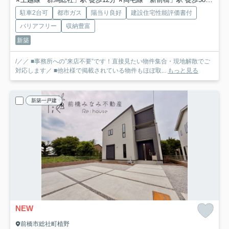
駐車2台可
都市ガス
陽当り良好
建設住宅性能評価書付
バリアフリー
収納豊富
新築
/／／ ■事務所への”来店不要”です！直接見たい物件集合・現地解散でご
対応します／ ■他社様で掲載されている物件もほぼ取...
もっと見る
新築一戸建
NEW
前橋市総社町植野