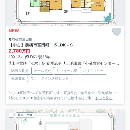
NEW
前橋市富田町
【中古】前橋市富田町 ５LDK＋S
2,780
万円
139.12㎡ (5LDK) /築18年
上毛電鉄「江木」駅 徒歩25分
上毛電鉄「心臓血管センター」駅 徒歩29分
陽当り良好
オール電化
リフォーム済
バリアフリー
収納豊富
ウォークインクロゼット
/／／ ■事務所への”来店不要”です！直接見たい物件集合・現地解散でご
対応します／ ■他社様で掲載されている物件もほぼ取...
もっと見る
新築一戸建