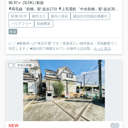
96.87㎡ (3LDK) /新築
両毛線「前橋」駅 徒歩17分
上毛電鉄「中央前橋」駅 徒歩30分
両
駐車2台可
都市ガス
陽当り良好
建設住宅性能評価書付
バリアフリー
収納豊富
新築
/／／ ■事務所への”来店不要”です！直接見たい物件集合・現地解散でご
対応します／ ■他社様で掲載されている物件もほぼ取...
もっと見る
中古一戸建
NEW