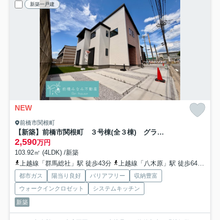
新築一戸建
NEW
前橋市関根町
【新築】前橋市関根町 ３号棟(全３棟) グラファーレ 新築建売分譲
2,590
万円
103.92㎡ (4LDK) /新築
上越線「群馬総社」駅 徒歩43分
上越線「八木原」駅 徒歩64分
上
都市ガス
陽当り良好
バリアフリー
収納豊富
ウォークインクロゼット
システムキッチン
新築