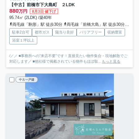
【中古】前橋市下大島町 ２LDK
880
万円
8月3日 値下げ
95.74㎡ (2LDK) /築40年
両毛線「駒形」駅 徒歩30分
両毛線「前橋大島」駅 徒歩30分
上毛
駐車2台可
都市ガス
陽当り良好
バリアフリー
収納豊富
浴室１坪以上
/／／ ■事務所への”来店不要”です！直接見たい物件集合・現地解散でご
対応します／ ■他社様で掲載されている物件もほぼ取...
もっと見る
中古一戸建