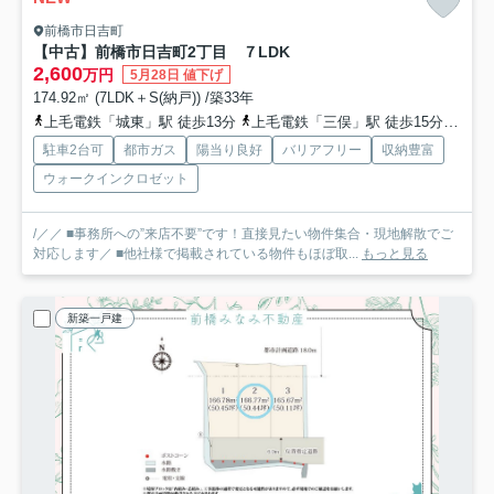
前橋市日吉町
【中古】前橋市日吉町2丁目 ７LDK
2,600
万円
5月28日 値下げ
174.92㎡ (7LDK＋S(納戸)) /築33年
上毛電鉄「城東」駅 徒歩13分
上毛電鉄「三俣」駅 徒歩15分
上毛
駐車2台可
都市ガス
陽当り良好
バリアフリー
収納豊富
ウォークインクロゼット
/／／ ■事務所への”来店不要”です！直接見たい物件集合・現地解散でご
対応します／ ■他社様で掲載されている物件もほぼ取...
もっと見る
新築一戸建