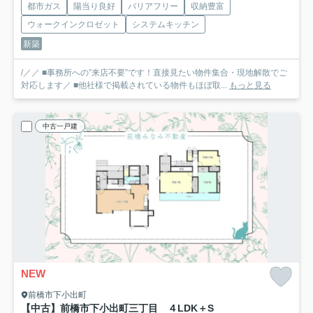
都市ガス
陽当り良好
バリアフリー
収納豊富
ウォークインクロゼット
システムキッチン
新築
/／／ ■事務所への”来店不要”です！直接見たい物件集合・現地解散でご
対応します／ ■他社様で掲載されている物件もほぼ取...
もっと見る
中古一戸建
NEW
前橋市下小出町
【中古】前橋市下小出町三丁目 ４LDK＋S