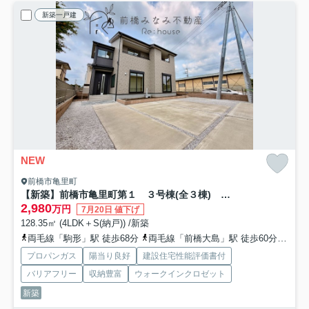
新築一戸建
NEW
前橋市亀里町
【新築】前橋市亀里町第１ ３号棟(全３棟) リーブルガーデン 新築建売分譲
2,980
万円
7月20日 値下げ
128.35㎡ (4LDK＋S(納戸)) /新築
両毛線「駒形」駅 徒歩68分
両毛線「前橋大島」駅 徒歩60分
両毛
プロパンガス
陽当り良好
建設住宅性能評価書付
バリアフリー
収納豊富
ウォークインクロゼット
新築