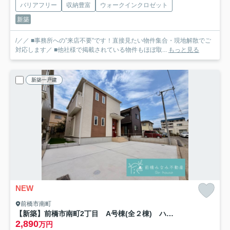
バリアフリー
収納豊富
ウォークインクロゼット
新築
/／／ ■事務所への”来店不要”です！直接見たい物件集合・現地解散でご
対応します／ ■他社様で掲載されている物件もほぼ取...
もっと見る
新築一戸建
NEW
前橋市南町
【新築】前橋市南町2丁目 A号棟(全２棟) ハートフルタウン 新築建売分譲
2,890
万円