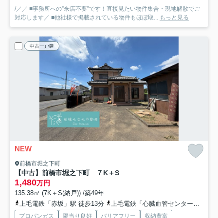
/／／ ■事務所への”来店不要”です！直接見たい物件集合・現地解散でご
対応します／ ■他社様で掲載されている物件もほぼ取...
もっと見る
中古一戸建
NEW
前橋市堀之下町
【中古】前橋市堀之下町 ７K＋S
1,480
万円
135.38㎡ (7K＋S(納戸)) /築49年
上毛電鉄「赤坂」駅 徒歩13分
上毛電鉄「心臓血管センター」駅 徒歩20分
プロパンガス
陽当り良好
バリアフリー
収納豊富