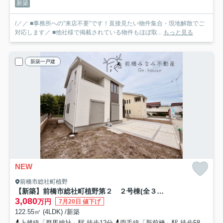
新築
/／／ ■事務所への”来店不要”です！直接見たい物件集合・現地解散でご
対応します／ ■他社様で掲載されている物件もほぼ取...
もっと見る
新築一戸建
NEW
前橋市総社町植野
【新築】前橋市総社町植野第２ ２号棟(全３棟) リーブルガーデン 新築建売分譲
3,080
万円
7月20日 値下げ
122.55㎡ (4LDK) /新築
上越線「群馬総社」駅 徒歩12分
両毛線「新前橋」駅 徒歩58分
上