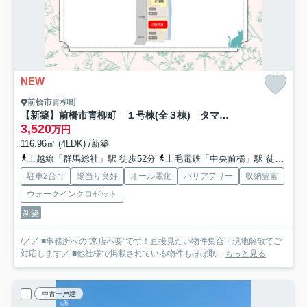
NEW
前橋市青柳町
【新築】前橋市青柳町 １号棟(全３棟) タマタウン 新築建売分譲
3,520
万円
116.96㎡ (4LDK) /新築
上越線「群馬総社」駅 徒歩52分
上毛電鉄「中央前橋」駅 徒歩55分
駐車2台可
陽当り良好
オール電化
バリアフリー
収納豊富
ウォークインクロゼット
新築
/／／ ■事務所への”来店不要”です！直接見たい物件集合・現地解散でご
対応します／ ■他社様で掲載されている物件もほぼ取...
もっと見る
中古一戸建