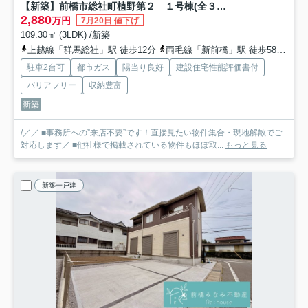
【新築】前橋市総社町植野第２ １号棟(全３棟) リーブルガーデン 新築建売分譲
2,880
万円
7月20日 値下げ
109.30㎡ (3LDK) /新築
上越線「群馬総社」駅 徒歩12分
両毛線「新前橋」駅 徒歩58分
上
駐車2台可
都市ガス
陽当り良好
建設住宅性能評価書付
バリアフリー
収納豊富
新築
/／／ ■事務所への”来店不要”です！直接見たい物件集合・現地解散でご
対応します／ ■他社様で掲載されている物件もほぼ取...
もっと見る
新築一戸建