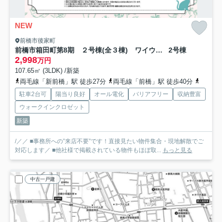
NEW
前橋市後家町
前橋市箱田町第8期 ２号棟(全３棟) ワイウッドコート 新築建売分譲
2号棟
2,998
万円
107.65㎡ (3LDK) /新築
両毛線「新前橋」駅 徒歩27分
両毛線「前橋」駅 徒歩40分
上越線
駐車2台可
陽当り良好
オール電化
バリアフリー
収納豊富
ウォークインクロゼット
新築
/／／ ■事務所への”来店不要”です！直接見たい物件集合・現地解散でご
対応します／ ■他社様で掲載されている物件もほぼ取...
もっと見る
中古一戸建