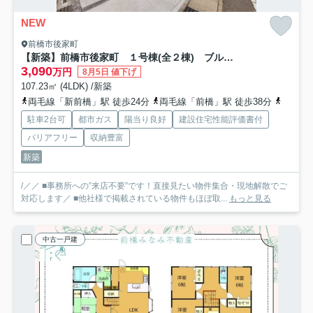
NEW
前橋市後家町
【新築】前橋市後家町 １号棟(全２棟) ブルーミングガーデン 新築建売分譲
3,090
万円
8月5日 値下げ
107.23㎡ (4LDK) /新築
両毛線「新前橋」駅 徒歩24分
両毛線「前橋」駅 徒歩38分
上毛電
駐車2台可
都市ガス
陽当り良好
建設住宅性能評価書付
バリアフリー
収納豊富
新築
/／／ ■事務所への”来店不要”です！直接見たい物件集合・現地解散でご
対応します／ ■他社様で掲載されている物件もほぼ取...
もっと見る
中古一戸建