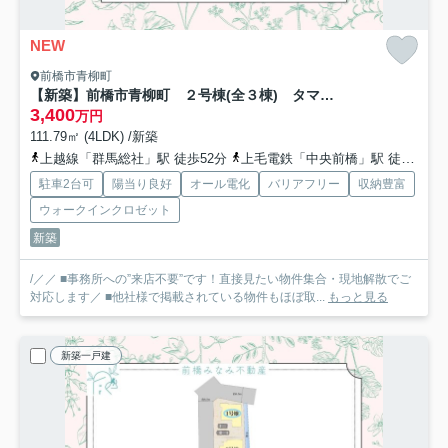
NEW
前橋市青柳町
【新築】前橋市青柳町 ２号棟(全３棟) タマタウン 新築建売分譲
3,400
万円
111.79㎡ (4LDK) /新築
上越線「群馬総社」駅 徒歩52分
上毛電鉄「中央前橋」駅 徒歩55分
駐車2台可
陽当り良好
オール電化
バリアフリー
収納豊富
ウォークインクロゼット
新築
/／／ ■事務所への”来店不要”です！直接見たい物件集合・現地解散でご
対応します／ ■他社様で掲載されている物件もほぼ取...
もっと見る
新築一戸建