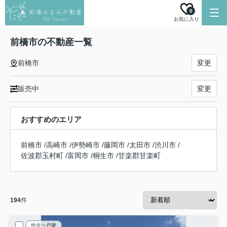
0
お気に入り
前橋市の不動産一覧
前橋市
変更
販売中
変更
おすすめのエリア
前橋市
/
高崎市
/
伊勢崎市
/
藤岡市
/
太田市
/
渋川市
/
佐波郡玉村町
/
富岡市
/
桐生市
/
甘楽郡甘楽町
194
件
中古一戸建