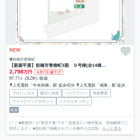
NEW
前橋市青柳町
【新築平屋】前橋市青柳町3期 ９号棟(全14棟) 新築建売分譲
2,798
万円
8月7日 値下げ
87.77㎡ (3LDK) /新築
上毛電鉄「中央前橋」駅 徒歩42分
上毛電鉄「城東」駅 徒歩46分
プロパンガス
陽当り良好
バリアフリー
収納豊富
ウォークインクロゼット
システムキッチン
新築
/／／ ■事務所への”来店不要”です！直接見たい物件集合・現地解散でご
対応します／ ■他社様で掲載されている物件もほぼ取...
もっと見る