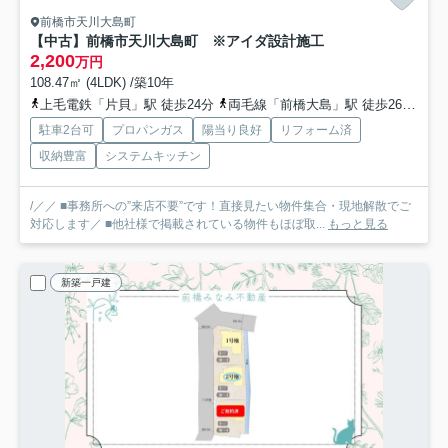
前橋市天川大島町
【中古】前橋市天川大島町 ※アイダ設計施工
2,200
万円
108.47㎡ (4LDK) /築10年
上毛電鉄「片貝」駅 徒歩24分
両毛線「前橋大島」駅 徒歩26分
上
駐車2台可
プロパンガス
陽当り良好
リフォーム済
収納豊富
システムキッチン
/／／ ■事務所への”来店不要”です！直接見たい物件集合・現地解散でご
対応します／ ■他社様で掲載されている物件もほぼ取...
もっと見る
新築一戸建