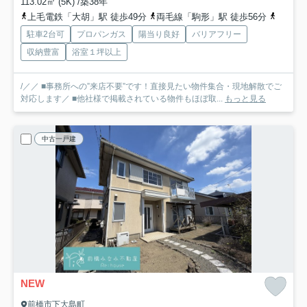
113.02㎡ (5K) /築38年
上毛電鉄「大胡」駅 徒歩49分
両毛線「駒形」駅 徒歩56分
上毛電
駐車2台可
プロパンガス
陽当り良好
バリアフリー
収納豊富
浴室１坪以上
/／／ ■事務所への”来店不要”です！直接見たい物件集合・現地解散でご
対応します／ ■他社様で掲載されている物件もほぼ取...
もっと見る
中古一戸建
NEW
前橋市下大島町