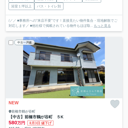
浴室１坪以上
バス・トイレ別
/／／ ■事務所への”来店不要”です！直接見たい物件集合・現地解散でご
対応します／ ■他社様で掲載されている物件もほぼ取...
もっと見る
中古一戸建
NEW
前橋市鶴が谷町
【中古】前橋市鶴が谷町 ５K
580
万円
8月3日 値下げ