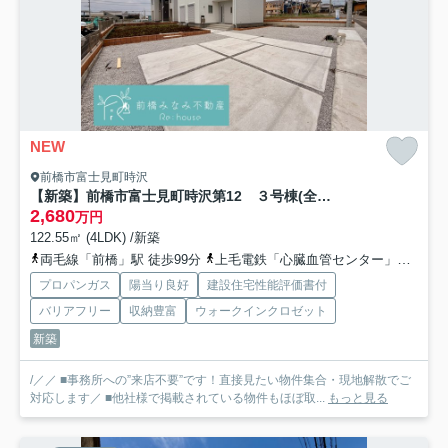
NEW
前橋市富士見町時沢
【新築】前橋市富士見町時沢第12 ３号棟(全５棟) リーブルガーデン 新築建売分譲
2,680
万円
122.55㎡ (4LDK) /新築
両毛線「前橋」駅 徒歩99分
上毛電鉄「心臓血管センター」駅 徒歩74分
プロパンガス
陽当り良好
建設住宅性能評価書付
バリアフリー
収納豊富
ウォークインクロゼット
新築
/／／ ■事務所への”来店不要”です！直接見たい物件集合・現地解散でご
対応します／ ■他社様で掲載されている物件もほぼ取...
もっと見る