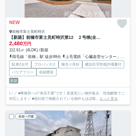
NEW
前橋市富士見町時沢
【新築】前橋市富士見町時沢第12 ２号棟(全５棟) リーブルガーデン 新築建売分譲
2,480
万円
112.61㎡ (4LDK) /新築
両毛線「前橋」駅 徒歩99分
上毛電鉄「心臓血管センター」駅 徒歩74分
駐車2台可
プロパンガス
陽当り良好
建設住宅性能評価書付
バリアフリー
収納豊富
新築
/／／ ■事務所への”来店不要”です！直接見たい物件集合・現地解散でご
対応します／ ■他社様で掲載されている物件もほぼ取...
もっと見る
新築一戸建