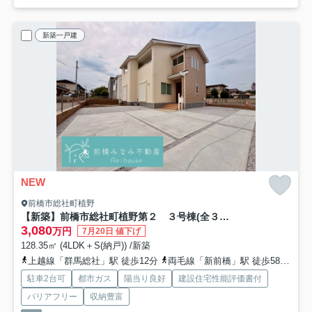
新築一戸建
NEW
前橋市総社町植野
【新築】前橋市総社町植野第２ ３号棟(全３棟) リーブルガーデン 新築建売分譲
3,080
万円
7月20日 値下げ
128.35㎡ (4LDK＋S(納戸)) /新築
上越線「群馬総社」駅 徒歩12分
両毛線「新前橋」駅 徒歩58分
上
駐車2台可
都市ガス
陽当り良好
建設住宅性能評価書付
バリアフリー
収納豊富