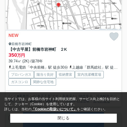
NEW
前橋市岩神町
【中古平屋】前橋市岩神町 ２K
350
万円
39.74㎡ (2K) /築78年
上毛電鉄「中央前橋」駅 徒歩30分
上越線「群馬総社」駅 徒歩37分
プロパンガス
陽当り良好
収納豊富
室内洗濯機置場
ガスコンロ
閑静な住宅地
/／／ ■事務所への”来店不要”です！直接見たい物件集合・現地解散でご
当サイトでは、お客様の当サイト利用状況把握、サービス向上検討を目的と
対応します／ ■他社様で掲載されている物件もほぼ取...
もっと見る
して、クッキー（Cookie）を使用しています。
詳しくは、当社の
「Cookieの取扱いについて」
をご確認ください。
閉じる
中古一戸建