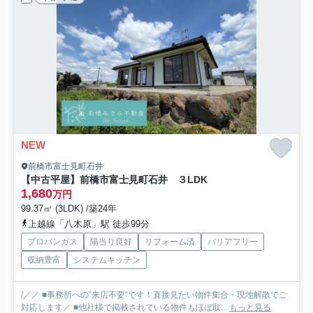
NEW
前橋市富士見町石井
【中古平屋】前橋市富士見町石井 ３LDK
1,680
万円
99.37㎡ (3LDK) /築24年
上越線「八木原」駅 徒歩99分
プロパンガス
陽当り良好
リフォーム済
バリアフリー
収納豊富
システムキッチン
/／／ ■事務所への”来店不要”です！直接見たい物件集合・現地解散でご
対応します／ ■他社様で掲載されている物件もほぼ取...
もっと見る