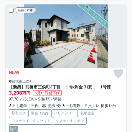
新築一戸建
NEW
前橋市三俣町
【新築】前橋市三俣町2丁目 １号棟(全３棟) MOCXGARDEN 新築建売分譲
1号棟
3,298
万円
5月13日 値下げ
97.70㎡ (3LDK＋S(納戸)) /新築
上毛電鉄「三俣」駅 徒歩7分
上毛電鉄「片貝」駅 徒歩15分
上毛電
都市ガス
陽当り良好
バリアフリー
収納豊富
ウォークインクロゼット
システムキッチン
新築