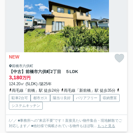
NEW
前橋市六供町
【中古】前橋市六供町2丁目 ５LDK
3,180
万円
124.20㎡ (5LDK) /築25年
両毛線「前橋」駅 徒歩24分
両毛線「新前橋」駅 徒歩35分
上毛電
駐車2台可
都市ガス
陽当り良好
バリアフリー
収納豊富
システムキッチン
/／／ ■事務所への”来店不要”です！直接見たい物件集合・現地解散でご
対応します／ ■他社様で掲載されている物件もほぼ取...
もっと見る