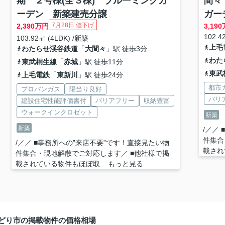
期 ２号棟(全３棟) ブルーミングガ
間々
ーデン 新築建売分譲
ガー
7月28日 値下げ
2,390
万円
3,190
102.4
103.92㎡ (4LDK) /新築
上毛
わたらせ渓谷鉄道
「
大間々
」駅 徒歩3分
わた
東武桐生線
「
赤城
」駅 徒歩11分
東武
上毛電鉄
「
東新川
」駅 徒歩24分
都市
プロパンガス
陽当り良好
バリ
建設住宅性能評価書付
バリアフリー
収納豊富
ウォークインクロゼット
新築
新築
/／／
件集合
/／／ ■事務所への”来店不要”です！直接見たい物
載され
件集合・現地解散でご対応します／ ■他社様で掲
載されている物件もほぼ取...
もっと見る
どり市の掲載物件の価格相場