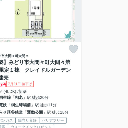
り市
大間々町大間々
築】みどり市大間々町大間々第
 限定１棟 クレイドルガーデン
建売
7月21日 値下げ
万円
㎡ (4LDK) /新築
桐生線
「
相老
」駅 徒歩20分
電鉄
「
桐生球場前
」駅 徒歩11分
らせ渓谷鉄道
「
運動公園
」駅 徒歩15分
パンガス
陽当り良好
バリアフリー
豊富
ウォークインクロゼット