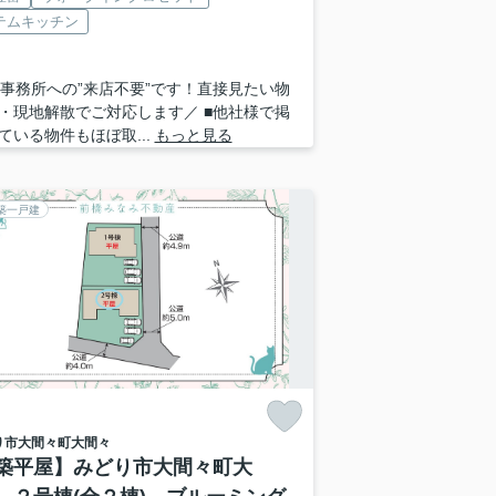
テムキッチン
 ■事務所への”来店不要”です！直接見たい物
・現地解散でご対応します／ ■他社様で掲
ている物件もほぼ取...
もっと見る
築一戸建
り市
大間々町大間々
築平屋】みどり市大間々町大