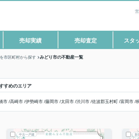
営
売却実績
売却査定
スタ
みどり市の不動産一覧
】を市区町村から探す
すすめのエリア
橋市
/
高崎市
/
伊勢崎市
/
藤岡市
/
太田市
/
渋川市
/
佐波郡玉村町
/
富岡市
/
中古一戸建
新