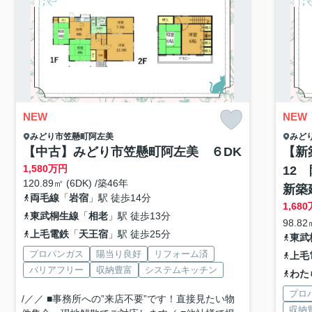
NEW
NEW
みどり市
笠懸町阿左美
みど
【中古】みどり市笠懸町阿左美 ６DK
【新
1,580
万円
12
120.89㎡ (6DK) /築46年
新築
両毛線
「
岩宿
」駅 徒歩14分
1,680
東武桐生線
「
相老
」駅 徒歩13分
98.82
上毛電鉄
「
天王宿
」駅 徒歩25分
東武
プロパンガス
陽当り良好
リフォーム済
上毛
バリアフリー
収納豊富
システムキッチン
わた
プロ
/／／ ■事務所への”来店不要”です！直接見たい物
収納