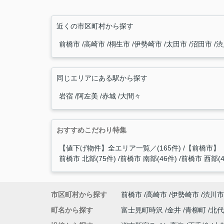
近くの市区町村から探す
前橋市
高崎市
桐生市
伊勢崎市
太田市
沼田市
渋
同じエリアにある駅から探す
岩宿
阿左美
赤城
大間々
おすすめこだわり特集
【値下げ物件】全エリア一覧／(165件)
【前橋市】
前橋市 北部(75件)
前橋市 南部(46件)
前橋市 西部(4
市区町村から探す
前橋市
高崎市
伊勢崎市
渋川市
町名から探す
富士見町時沢
金井
青柳町
北