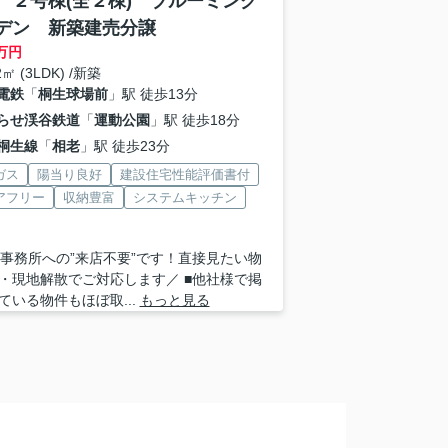
 ２号棟(全２棟) ブルーミング
デン 新築建売分譲
万円
2㎡ (3LDK) /新築
電鉄
「
桐生球場前
」駅 徒歩13分
らせ渓谷鉄道
「
運動公園
」駅 徒歩18分
桐生線
「
相老
」駅 徒歩23分
ガス
陽当り良好
建設住宅性能評価書付
アフリー
収納豊富
システムキッチン
 ■事務所への”来店不要”です！直接見たい物
・現地解散でご対応します／ ■他社様で掲
ている物件もほぼ取...
もっと見る