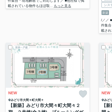
件集合・現地解散でご対応します／ ■他社様で掲
シス
載されている物件もほぼ取...
もっと見る
新築
/／／
件集合
載され
新築一戸建
新
NEW
NEW
みどり市
大間々町大間々
みど
【新築】みどり市大間々町大間々２
【新