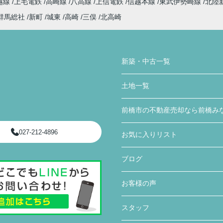
越線
上毛電鉄
高崎線
八高線
上信電鉄
信越本線
東武伊勢崎線
北陸
群馬総社
新町
城東
高崎
三俣
北高崎
新築・中古一覧
土地一覧
前橋市の不動産売却なら前橋み
027-212-4896
お気に入りリスト
ブログ
お客様の声
スタッフ