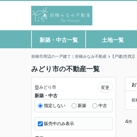
新築・中古一覧
土地一覧
前橋市周辺の一戸建て｜前橋みなみ不動産
【戸建(売買)
みどり市の不動産一覧
お
みどり市
変更
新築・中古
前
指定しない
新築
中古
4
件
販売中のみ表示