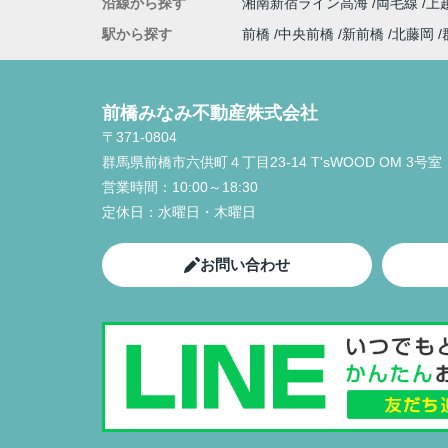
沿線から探す
湘南新宿ライン高海
両毛線
上
駅から探す
前橋
中央前橋
新前橋
北藤岡
前橋みなみ不動産株式会社
〒371-0804
群馬県前橋市六供町４丁目23‐14 T'sWOOD OM 3号室
営業時間：
10:00～18:30
定休日：
水曜日・木曜日
お問い合わせ