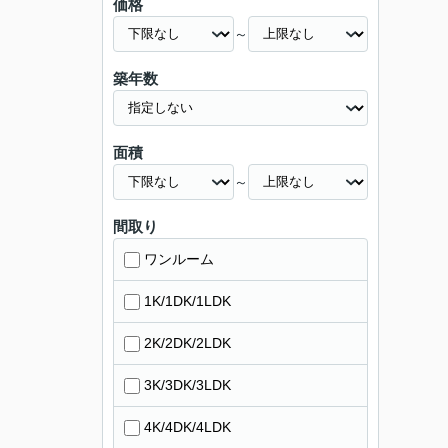
価格
～
築年数
面積
～
間取り
ワンルーム
1K/1DK/1LDK
2K/2DK/2LDK
3K/3DK/3LDK
4K/4DK/4LDK