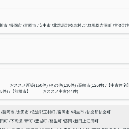
川市
藤岡市
富岡市
安中市
北群馬郡榛東村
北群馬郡吉岡町
甘楽郡
 おススメ新築(150件)
その他(130件)
高崎市(126件)
【中古住宅】
5件)
【前橋市】 おススメ中古(44件)
藤岡市
太田市
佐波郡玉村町
富岡市
桐生市
甘楽郡甘楽町
代田町
下高瀬
新町
豊城町
相生町
藤岡
新田上江田町