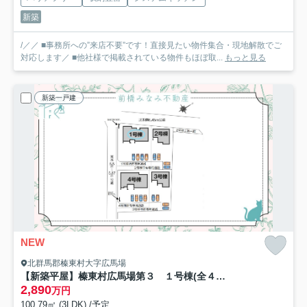
新築
/／／ ■事務所への”来店不要”です！直接見たい物件集合・現地解散でご
対応します／ ■他社様で掲載されている物件もほぼ取...
もっと見る
新築一戸建
NEW
北群馬郡榛東村大字広馬場
【新築平屋】榛東村広馬場第３ １号棟(全４棟) クリエートの家 新築建売分譲
2,890
万円
100.79㎡ (3LDK) /予定