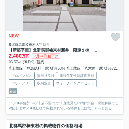
NEW
北群馬郡榛東村大字新井
【新築平屋】北群馬郡榛東村新井 限定１棟 グラファーレ 新築建売
2,480
万円
7月24日 値下げ
93.57㎡ (3LDK) /新築
上越線「群馬総社」駅 徒歩58分
上越線「八木原」駅 徒歩72分
上
プロパンガス
陽当り良好
建設住宅性能評価書付
バリアフリー
収納豊富
ウォークインクロゼット
新築
/／／ ■事務所への”来店不要”です！直接見たい物件集合・現地解散でご
対応します／ ■他社様で掲載されている物件もほぼ取...
もっと見る
北群馬郡榛東村の掲載物件の価格相場