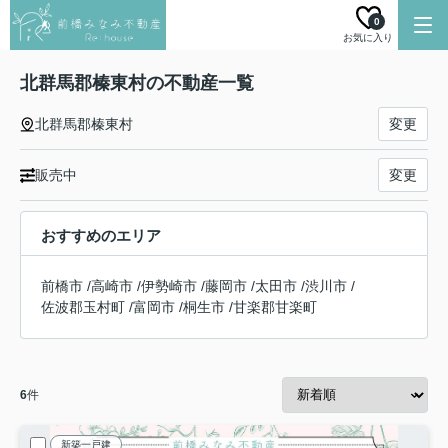
0
お気に入り
北群馬郡榛東村の不動産一覧
北群馬郡榛東村
変更
販売中
変更
おすすめのエリア
前橋市
/
高崎市
/
伊勢崎市
/
藤岡市
/
太田市
/
渋川市
/
佐波郡玉村町
/
富岡市
/
桐生市
/
甘楽郡甘楽町
6
件
新築一戸建