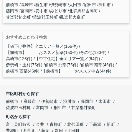
前橋市
高崎市
桐生市
伊勢崎市
太田市
沼田市
渋川市
藤岡市
富岡市
安中市
みどり市
北群馬郡吉岡町
甘楽郡甘楽町
佐波郡玉村町
邑楽郡大泉町
おすすめこだわり特集
【値下げ物件】全エリア一覧／(165件)
【前橋市】 おススメ新築(150件)
その他(130件)
高崎市(126件)
【中古住宅】全エリア一覧／(94件)
伊勢崎・玉村(75件)
前橋市 北部(75件)
前橋市 南部(46件)
前橋市 西部(45件)
【前橋市】 おススメ中古(44件)
市区町村から探す
前橋市
高崎市
伊勢崎市
渋川市
藤岡市
太田市
佐波郡玉村町
富岡市
桐生市
甘楽郡甘楽町
町名から探す
富士見町時沢
金井
青柳町
北代田町
下高瀬
新町
豊城町
相生町
藤岡
新田上江田町