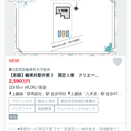
NEW
北群馬郡榛東村大字新井
【新築】榛東村新井第３ 限定１棟 クリエートの家 新築建売
2,590
万円
119.65㎡ (4LDK) /新築
上越線「群馬総社」駅 徒歩50分
上越線「八木原」駅 徒歩67分
両
プロパンガス
陽当り良好
建設住宅性能評価書付
バリアフリー
収納豊富
ウォークインクロゼット
新築
/／／ ■事務所への”来店不要”です！直接見たい物件集合・現地解散でご