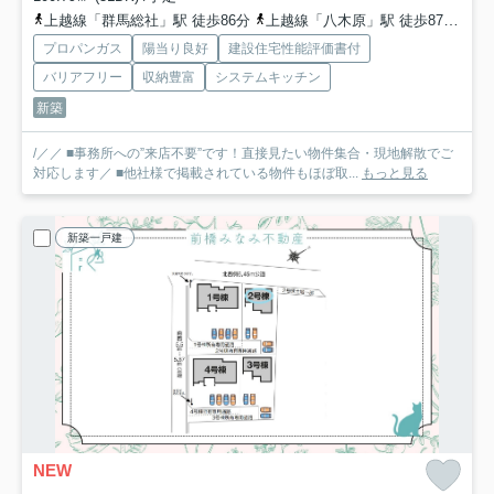
上越線「群馬総社」駅 徒歩86分
上越線「八木原」駅 徒歩87分
上
プロパンガス
陽当り良好
建設住宅性能評価書付
バリアフリー
収納豊富
システムキッチン
新築
/／／ ■事務所への”来店不要”です！直接見たい物件集合・現地解散でご
対応します／ ■他社様で掲載されている物件もほぼ取...
もっと見る
新築一戸建
NEW