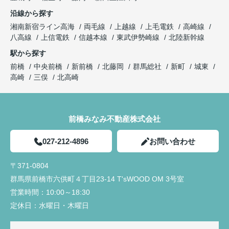
沿線から探す
湘南新宿ライン高海
両毛線
上越線
上毛電鉄
高崎線
八高線
上信電鉄
信越本線
東武伊勢崎線
北陸新幹線
駅から探す
前橋
中央前橋
新前橋
北藤岡
群馬総社
新町
城東
高崎
三俣
北高崎
前橋みなみ不動産株式会社
027-212-4896
お問い合わせ
〒371-0804
群馬県前橋市六供町４丁目23‐14 T'sWOOD OM 3号室
営業時間：
10:00～18:30
定休日：
水曜日・木曜日