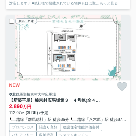
対応します／ ■他社様で掲載されている物件もほぼ取...
もっと見る
新築一戸建
NEW
北群馬郡榛東村大字広馬場
【新築平屋】榛東村広馬場第３ ４号棟(全４棟) クリエートの家 新築建売分譲
2,890
万円
112.97㎡ (3LDK) /予定
上越線「群馬総社」駅 徒歩86分
上越線「八木原」駅 徒歩87分
上
プロパンガス
陽当り良好
建設住宅性能評価書付
バリアフリー
収納豊富
システムキッチン