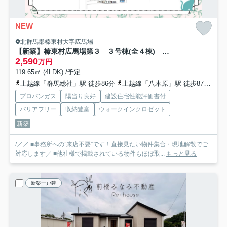
NEW
北群馬郡榛東村大字広馬場
【新築】榛東村広馬場第３ ３号棟(全４棟) クリエートの家 新築建売分譲
2,590
万円
119.65㎡ (4LDK) /予定
上越線「群馬総社」駅 徒歩86分
上越線「八木原」駅 徒歩87分
上
プロパンガス
陽当り良好
建設住宅性能評価書付
バリアフリー
収納豊富
ウォークインクロゼット
新築
/／／ ■事務所への”来店不要”です！直接見たい物件集合・現地解散でご
対応します／ ■他社様で掲載されている物件もほぼ取...
もっと見る
新築一戸建