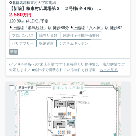
北群馬郡榛東村大字広馬場
【新築】榛東村広馬場第３ ２号棟(全４棟) クリエートの家 新築建売分譲
2,580
万円
120.89㎡ (4LDK) /予定
上越線「群馬総社」駅 徒歩86分
上越線「八木原」駅 徒歩87分
上
プロパンガス
陽当り良好
建設住宅性能評価書付
バリアフリー
収納豊富
システムキッチン
新築
/／／ ■事務所への”来店不要”です！直接見たい物件集合・現地解散でご
対応します／ ■他社様で掲載されている物件もほぼ取...
もっと見る
新築一戸建