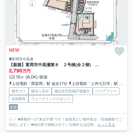
NEW
富岡市中高瀬
【新築】富岡市中高瀬第８ ２号棟(全２棟) リーブルガーデン 新築建売分譲
2,790
万円
122.55㎡ (4LDK) /新築
上信電鉄「西富岡」駅 徒歩17分
上信電鉄「上州七日市」駅 徒歩19分
都市ガス
陽当り良好
建設住宅性能評価書付
バリアフリー
収納豊富
ウォークインクロゼット
新築
/／／ ■事務所への”来店不要”です！直接見たい物件集合・現地解散でご
対応します／ ■他社様で掲載されている物件もほぼ取...
もっと見る