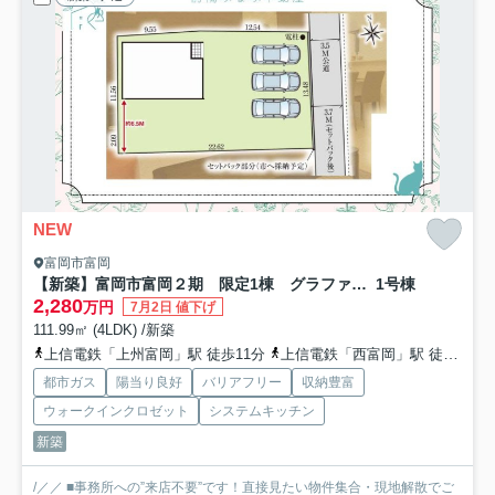
NEW
富岡市富岡
【新築】富岡市富岡２期 限定1棟 グラファーレ 新築建売
1号棟
2,280
万円
7月2日 値下げ
111.99㎡ (4LDK) /新築
上信電鉄「上州富岡」駅 徒歩11分
上信電鉄「西富岡」駅 徒歩15分
都市ガス
陽当り良好
バリアフリー
収納豊富
ウォークインクロゼット
システムキッチン
新築
/／／ ■事務所への”来店不要”です！直接見たい物件集合・現地解散でご