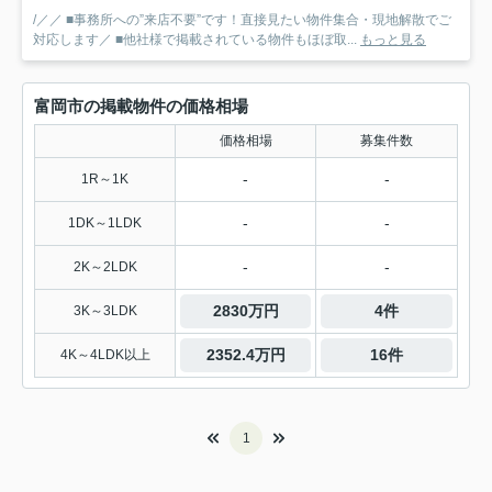
/／／ ■事務所への”来店不要”です！直接見たい物件集合・現地解散でご
対応します／ ■他社様で掲載されている物件もほぼ取...
もっと見る
富岡市の掲載物件の価格相場
価格相場
募集件数
-
-
1R～1K
-
-
1DK～1LDK
-
-
2K～2LDK
2830万円
4件
3K～3LDK
2352.4万円
16件
4K～4LDK以上
1