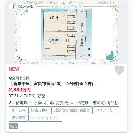
新築一戸建
NEW
富岡市富岡
【新築平屋】富岡市富岡1期 ２号棟(全２棟) リナージュ 新築建売分譲
2,880
万円
97.71㎡ (3LDK) /新築
上信電鉄「上州富岡」駅 徒歩7分
上信電鉄「東富岡」駅 徒歩16分
都市ガス
陽当り良好
建設住宅性能評価書付
バリアフリー
収納豊富
システムキッチン
新築