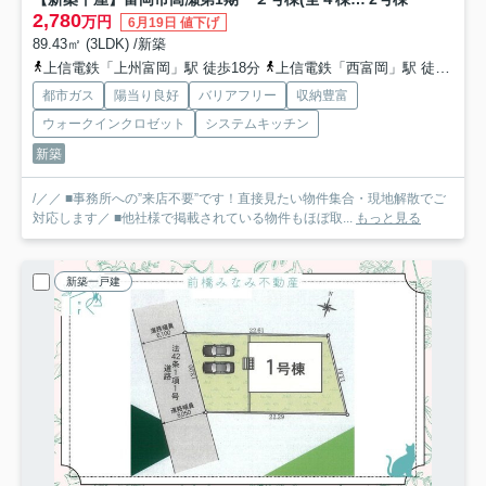
2,780
万円
6月19日 値下げ
89.43㎡ (3LDK) /新築
上信電鉄「上州富岡」駅 徒歩18分
上信電鉄「西富岡」駅 徒歩21分
都市ガス
陽当り良好
バリアフリー
収納豊富
ウォークインクロゼット
システムキッチン
新築
/／／ ■事務所への”来店不要”です！直接見たい物件集合・現地解散でご
対応します／ ■他社様で掲載されている物件もほぼ取...
もっと見る
新築一戸建