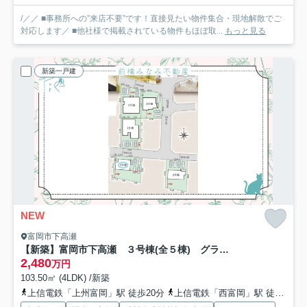
/／／ ■事務所への”来店不要”です！直接見たい物件集合・現地解散でご
対応します／ ■他社様で掲載されている物件もほぼ取...
もっと見る
新築一戸建
NEW
富岡市下高瀬
【新築】富岡市下高瀬 ３号棟(全５棟) グラファーレ 新築建売分譲
2,480
万円
103.50㎡ (4LDK) /新築
上信電鉄「上州富岡」駅 徒歩20分
上信電鉄「西富岡」駅 徒歩23分