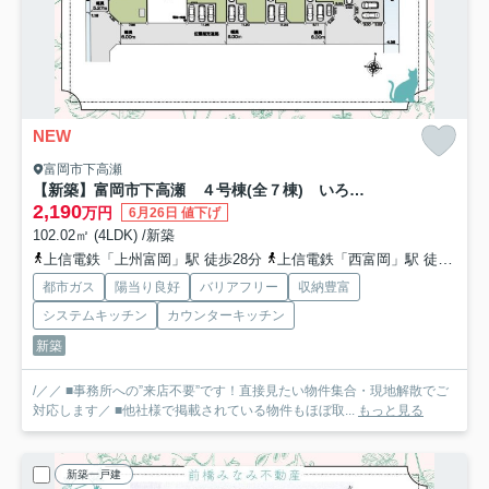
NEW
富岡市下高瀬
【新築】富岡市下高瀬 ４号棟(全７棟) いろどりアイタウン 新築建売分譲
2,190
万円
6月26日 値下げ
102.02㎡ (4LDK) /新築
上信電鉄「上州富岡」駅 徒歩28分
上信電鉄「西富岡」駅 徒歩19分
都市ガス
陽当り良好
バリアフリー
収納豊富
システムキッチン
カウンターキッチン
新築
/／／ ■事務所への”来店不要”です！直接見たい物件集合・現地解散でご
対応します／ ■他社様で掲載されている物件もほぼ取...
もっと見る
新築一戸建