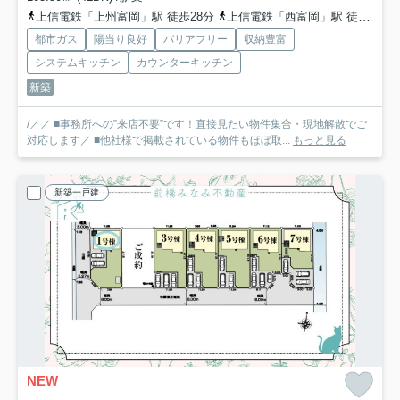
上信電鉄「上州富岡」駅 徒歩28分
上信電鉄「西富岡」駅 徒歩19分
都市ガス
陽当り良好
バリアフリー
収納豊富
システムキッチン
カウンターキッチン
新築
/／／ ■事務所への”来店不要”です！直接見たい物件集合・現地解散でご
対応します／ ■他社様で掲載されている物件もほぼ取...
もっと見る
新築一戸建
NEW