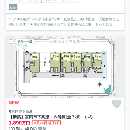
新築
/／／ ■事務所への”来店不要”です！直接見たい物件集合・現地解散でご
対応します／ ■他社様で掲載されている物件もほぼ取...
もっと見る
新築一戸建
NEW
富岡市下高瀬
【新築】富岡市下高瀬 ６号棟(全７棟) いろどりアイタウン 新築建売分譲
1,890
万円
6月26日 値下げ
103.50㎡ (4LDK) /新築