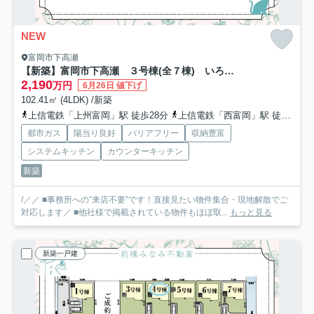
NEW
富岡市下高瀬
【新築】富岡市下高瀬 ３号棟(全７棟) いろどりアイタウン 新築建売分譲
2,190
万円
6月26日 値下げ
102.41㎡ (4LDK) /新築
上信電鉄「上州富岡」駅 徒歩28分
上信電鉄「西富岡」駅 徒歩19分
都市ガス
陽当り良好
バリアフリー
収納豊富
システムキッチン
カウンターキッチン
新築
/／／ ■事務所への”来店不要”です！直接見たい物件集合・現地解散でご
対応します／ ■他社様で掲載されている物件もほぼ取...
もっと見る
新築一戸建