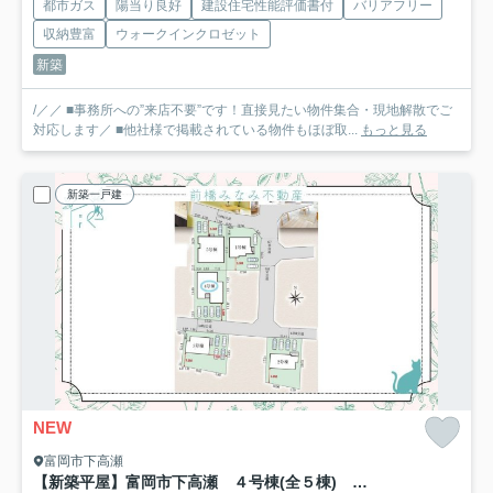
都市ガス
陽当り良好
建設住宅性能評価書付
バリアフリー
収納豊富
ウォークインクロゼット
新築
/／／ ■事務所への”来店不要”です！直接見たい物件集合・現地解散でご
対応します／ ■他社様で掲載されている物件もほぼ取...
もっと見る
新築一戸建
NEW
富岡市下高瀬
【新築平屋】富岡市下高瀬 ４号棟(全５棟) グラファーレ 新築建売分譲