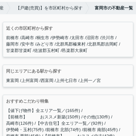
産
【戸建(売買)】を市区町村から探す
富岡市の不動産一覧
近くの市区町村から探す
前橋市
高崎市
桐生市
伊勢崎市
太田市
沼田市
渋川市
藤岡市
安中市
みどり市
北群馬郡榛東村
北群馬郡吉岡町
甘楽郡甘楽町
佐波郡玉村町
邑楽郡大泉町
同じエリアにある駅から探す
東富岡
上州富岡
西富岡
上州七日市
上州一ノ宮
おすすめこだわり特集
【値下げ物件】全エリア一覧／(165件)
【前橋市】 おススメ新築(150件)
その他(130件)
高崎市(126件)
【中古住宅】全エリア一覧／(92件)
伊勢崎・玉村(75件)
前橋市 北部(74件)
前橋市 南部(45件)
前橋市 西部(45件)
【前橋市】 おススメ中古(42件)