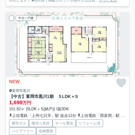
対応します／ ■他社様で掲載されている物件もほぼ取...
もっと見る
中古一戸建
NEW
富岡市黒川
【中古】富岡市黒川1期 ５LDK＋S
1,699
万円
151.82㎡ (5LDK＋S(納戸)) /築30年
上信電鉄「上州七日市」駅 徒歩12分
上信電鉄「西富岡」駅 徒歩18分
都市ガス
陽当り良好
オール電化
リフォーム済
バリアフリー
収納豊富