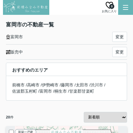
0
お気に入り
富岡市の不動産一覧
富岡市
変更
販売中
変更
おすすめのエリア
前橋市
/
高崎市
/
伊勢崎市
/
藤岡市
/
太田市
/
渋川市
/
佐波郡玉村町
/
富岡市
/
桐生市
/
甘楽郡甘楽町
20
件
新築一戸建