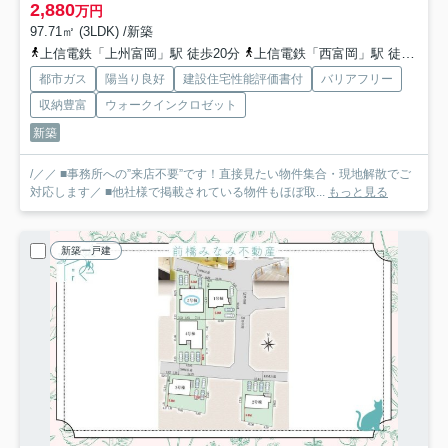
2,880
万円
97.71㎡ (3LDK) /新築
上信電鉄「上州富岡」駅 徒歩20分
上信電鉄「西富岡」駅 徒歩23分
都市ガス
陽当り良好
建設住宅性能評価書付
バリアフリー
収納豊富
ウォークインクロゼット
新築
/／／ ■事務所への”来店不要”です！直接見たい物件集合・現地解散でご
対応します／ ■他社様で掲載されている物件もほぼ取...
もっと見る
新築一戸建