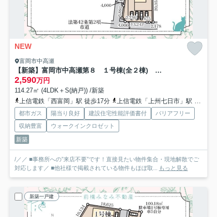
NEW
富岡市中高瀬
【新築】富岡市中高瀬第８ １号棟(全２棟) リーブルガーデン 新築建売分譲
2,590
万円
114.27㎡ (4LDK＋S(納戸)) /新築
上信電鉄「西富岡」駅 徒歩17分
上信電鉄「上州七日市」駅 徒歩19分
都市ガス
陽当り良好
建設住宅性能評価書付
バリアフリー
収納豊富
ウォークインクロゼット
新築
/／／ ■事務所への”来店不要”です！直接見たい物件集合・現地解散でご
対応します／ ■他社様で掲載されている物件もほぼ取...
もっと見る
新築一戸建