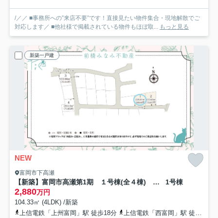
/／／ ■事務所への”来店不要”です！直接見たい物件集合・現地解散でご
対応します／ ■他社様で掲載されている物件もほぼ取...
もっと見る
新築一戸建
NEW
富岡市下高瀬
【新築】富岡市高瀬第1期 １号棟(全４棟) ワイウッドコート 新築建売分譲
1号棟
2,880
万円
104.33㎡ (4LDK) /新築
上信電鉄「上州富岡」駅 徒歩18分
上信電鉄「西富岡」駅 徒歩21分