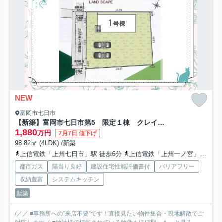
NEW
富岡市七日市
【新築】富岡市七日市第5 限定１棟 クレイドルガーデン 新築建売
1,880
万円
7月7日 値下げ
98.82㎡ (4LDK) /新築
上信電鉄「上州七日市」駅 徒歩6分
上信電鉄「上州一ノ宮」駅 徒歩14分
都市ガス
陽当り良好
建設住宅性能評価書付
バリアフリー
収納豊富
システムキッチン
新築
/／／ ■事務所への”来店不要”です！直接見たい物件集合・現地解散でご