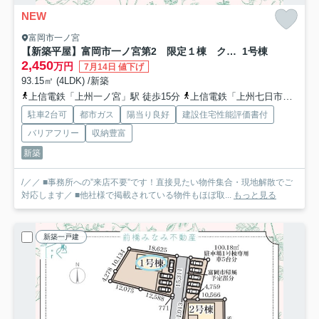
NEW
富岡市一ノ宮
【新築平屋】富岡市一ノ宮第2 限定１棟 クレイドルガーデン 新築建売
1号棟
2,450
万円
7月14日 値下げ
93.15㎡ (4LDK) /新築
上信電鉄「上州一ノ宮」駅 徒歩15分
上信電鉄「上州七日市」駅 徒歩24分
駐車2台可
都市ガス
陽当り良好
建設住宅性能評価書付
バリアフリー
収納豊富
新築
/／／ ■事務所への”来店不要”です！直接見たい物件集合・現地解散でご
対応します／ ■他社様で掲載されている物件もほぼ取...
もっと見る
新築一戸建