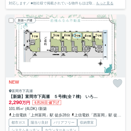
対応します／ ■他社様で掲載されている物件もほぼ取...
もっと見る
新築一戸建
NEW
富岡市下高瀬
【新築】富岡市下高瀬 ５号棟(全７棟) いろどりアイタウン 新築建売分譲
2,290
万円
6月26日 値下げ
101.85㎡ (4LDK) /新築
上信電鉄「上州富岡」駅 徒歩28分
上信電鉄「西富岡」駅 徒歩19分
都市ガス
陽当り良好
バリアフリー
収納豊富
システムキッチン
カウンターキッチン