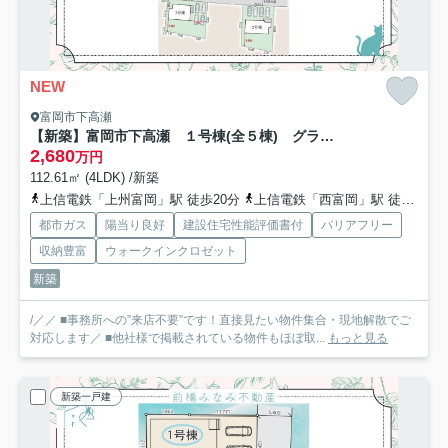
NEW
富岡市下高瀬
【新築】富岡市下高瀬 １号棟(全５棟) グラファーレ 新築建売分譲
2,680
万円
112.61㎡ (4LDK) /新築
上信電鉄「上州富岡」駅 徒歩20分
上信電鉄「西富岡」駅 徒歩23分
都市ガス
陽当り良好
建設住宅性能評価書付
バリアフリー
収納豊富
ウォークインクロゼット
新築
/／／ ■事務所への”来店不要”です！直接見たい物件集合・現地解散でご
対応します／ ■他社様で掲載されている物件もほぼ取...
もっと見る
新築一戸建