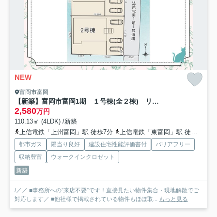
NEW
富岡市富岡
【新築】富岡市富岡1期 １号棟(全２棟) リナージュ 新築建売分譲
2,580
万円
110.13㎡ (4LDK) /新築
上信電鉄「上州富岡」駅 徒歩7分
上信電鉄「東富岡」駅 徒歩16分
都市ガス
陽当り良好
建設住宅性能評価書付
バリアフリー
収納豊富
ウォークインクロゼット
新築
/／／ ■事務所への”来店不要”です！直接見たい物件集合・現地解散でご
対応します／ ■他社様で掲載されている物件もほぼ取...
もっと見る