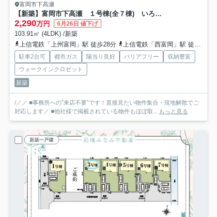
富岡市下高瀬
【新築】富岡市下高瀬 １号棟(全７棟) いろどりアイタウン 新築建売分譲
2,290
万円
6月26日 値下げ
103.91㎡ (4LDK) /新築
上信電鉄「上州富岡」駅 徒歩28分
上信電鉄「西富岡」駅 徒歩19分
駐車2台可
都市ガス
陽当り良好
バリアフリー
収納豊富
ウォークインクロゼット
新築
/／／ ■事務所への”来店不要”です！直接見たい物件集合・現地解散でご
対応します／ ■他社様で掲載されている物件もほぼ取...
もっと見る
新築一戸建