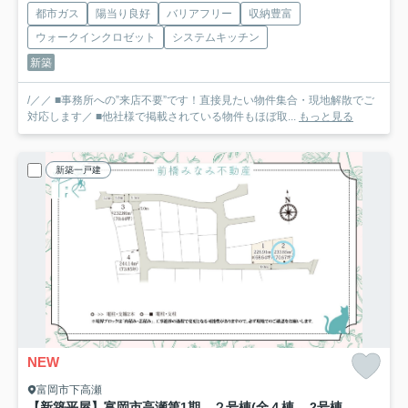
都市ガス
陽当り良好
バリアフリー
収納豊富
ウォークインクロゼット
システムキッチン
新築
/／／ ■事務所への”来店不要”です！直接見たい物件集合・現地解散でご
対応します／ ■他社様で掲載されている物件もほぼ取...
もっと見る
新築一戸建
NEW
富岡市下高瀬
【新築平屋】富岡市高瀬第1期 ２号棟(全４棟) ワイウッドコート 新築建売分譲
2号棟