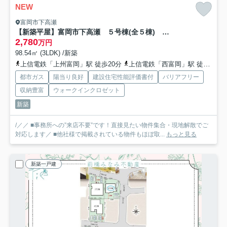
NEW
富岡市下高瀬
【新築平屋】富岡市下高瀬 ５号棟(全５棟) グラファーレ 新築建売分譲
2,780
万円
98.54㎡ (3LDK) /新築
上信電鉄「上州富岡」駅 徒歩20分
上信電鉄「西富岡」駅 徒歩23分
都市ガス
陽当り良好
建設住宅性能評価書付
バリアフリー
収納豊富
ウォークインクロゼット
新築
/／／ ■事務所への”来店不要”です！直接見たい物件集合・現地解散でご
対応します／ ■他社様で掲載されている物件もほぼ取...
もっと見る
新築一戸建