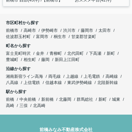
市区町村から探す
前橋市
高崎市
伊勢崎市
渋川市
藤岡市
太田市
佐波郡玉村町
富岡市
桐生市
甘楽郡甘楽町
町名から探す
富士見町時沢
金井
青柳町
北代田町
下高瀬
新町
豊城町
相生町
藤岡
新田上江田町
沿線から探す
湘南新宿ライン高海
両毛線
上越線
上毛電鉄
高崎線
八高線
上信電鉄
信越本線
東武伊勢崎線
北陸新幹線
駅から探す
前橋
中央前橋
新前橋
北藤岡
群馬総社
新町
城東
高崎
三俣
北高崎
前橋みなみ不動産株式会社