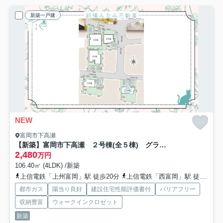
新築一戸建
NEW
富岡市下高瀬
【新築】富岡市下高瀬 ２号棟(全５棟) グラファーレ 新築建売分譲
2,480
万円
106.40㎡ (4LDK) /新築
上信電鉄「上州富岡」駅 徒歩20分
上信電鉄「西富岡」駅 徒歩23分
都市ガス
陽当り良好
建設住宅性能評価書付
バリアフリー
収納豊富
ウォークインクロゼット
新築