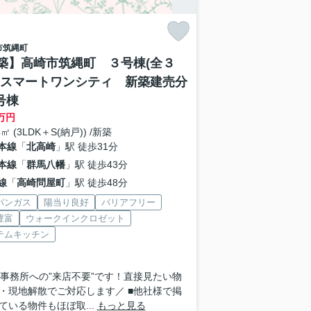
市
筑縄町
築】高崎市筑縄町 ３号棟(全３
 スマートワンシティ 新築建売分
号棟
万円
4㎡ (3LDK＋S(納戸)) /新築
本線
「
北高崎
」駅 徒歩31分
本線
「
群馬八幡
」駅 徒歩43分
線
「
高崎問屋町
」駅 徒歩48分
パンガス
陽当り良好
バリアフリー
豊富
ウォークインクロゼット
テムキッチン
 ■事務所への”来店不要”です！直接見たい物
・現地解散でご対応します／ ■他社様で掲
ている物件もほぼ取...
もっと見る