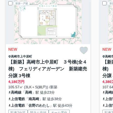
新築一戸建
新
NEW
NEW
高崎市
上中居町
高崎
【新築】高崎市上中居町 ３号棟(全４
【新
棟) フェリディアガーデン 新築建売
棟)
分譲 3号棟
分譲
4,180
万円
4,380
105.57㎡ (3LK＋S(納戸)) /新築
107.6
高崎線
「
高崎
」駅 徒歩23分
高崎
上信電鉄
「
南高崎
」駅 徒歩38分
上信
上信電鉄
「
佐野のわたし
」駅 徒歩43分
上信
駐車2台可
陽当り良好
オール電化
駐車