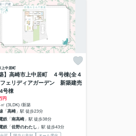
築一戸建
市
上中居町
築】高崎市上中居町 ４号棟(全４
 フェリディアガーデン 新築建売
 4号棟
万円
4㎡ (3LDK) /新築
線
「
高崎
」駅 徒歩23分
電鉄
「
南高崎
」駅 徒歩38分
電鉄
「
佐野のわたし
」駅 徒歩43分
2台可
陽当り良好
オール電化