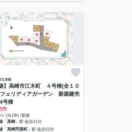
築一戸建
市
江木町
築】高崎市江木町 ４号棟(全１０
 フェリディアガーデン 新築建売
 4号棟
万円
8㎡ (3LDK) /新築
線
「
高崎
」駅 徒歩21分
線
「
高崎問屋町
」駅 徒歩22分