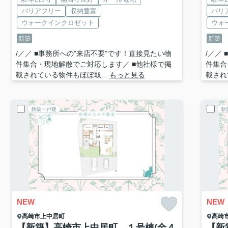
バリアフリー
収納豊富
バリ
ウォークインクロゼット
ウォ
新築
新築
/／／ ■事務所への”来店不要”です！直接見たい物
/／／
件集合・現地解散でご対応します／ ■他社様で掲
件集合
載されている物件もほぼ取...
もっと見る
載され
新築一戸建
新
NEW
NEW
高崎市
上中居町
高崎
【新築】高崎市上中居町 １号棟(全４
【新