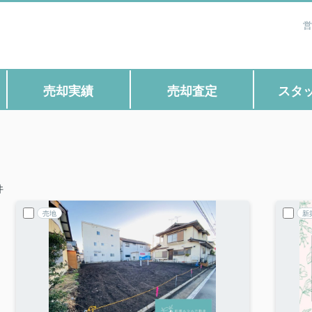
営
売却実績
売却査定
スタ
件
売地
新