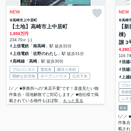
NEW
NEW
高崎市
上中居町
高崎
【土地】高崎市上中居町
【新
1,850
万円
棟)
234.70㎡ (-)
譲 3
上信電鉄
「
南高崎
」駅 徒歩32分
4,280
上信電鉄
「
佐野のわたし
」駅 徒歩31分
116.7
高崎線
「
高崎
」駅 徒歩30分
信越
信越
プロパンガス
電気有
陽当り良好
閑静な住宅地
オープンハウス
公共下水
上越
プロ
/／／ ■事務所への”来店不要”です！直接見たい物
収納
件集合・現地解散でご対応します／ ■他社様で掲
シス
載されている物件もほぼ取...
もっと見る
新築
/／／
件集合
載され