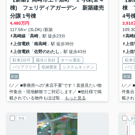
棟) フェリディアガーデン 新築建売
棟 
分譲 1号棟
4号
4,480
万円
3,910
117.58㎡ (3LDK) /新築
109.3
高崎線
「
高崎
」駅 徒歩23分
高崎
上信電鉄
「
南高崎
」駅 徒歩38分
上信
上信電鉄
「
佐野のわたし
」駅 徒歩43分
上信
駐車2台可
陽当り良好
オール電化
駐車
バリアフリー
収納豊富
システムキッチン
バリ
新築
新築
/／／ ■事務所への”来店不要”です！直接見たい物
/／／
件集合・現地解散でご対応します／ ■他社様で掲
件集合
載されている物件もほぼ取...
もっと見る
載され
売地
新