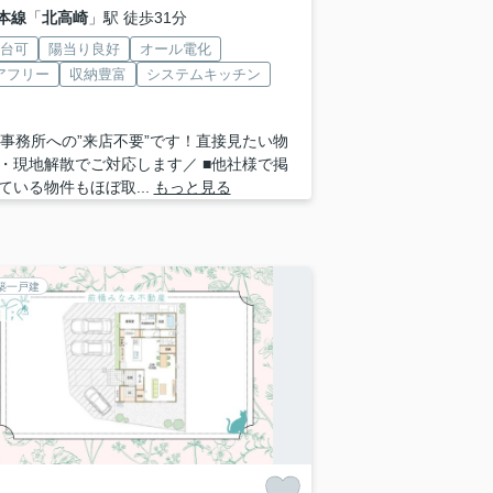
本線
「
北高崎
」駅 徒歩31分
2台可
陽当り良好
オール電化
アフリー
収納豊富
システムキッチン
 ■事務所への”来店不要”です！直接見たい物
・現地解散でご対応します／ ■他社様で掲
ている物件もほぼ取...
もっと見る
築一戸建