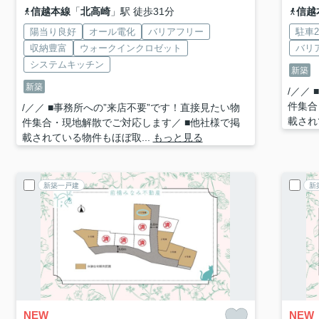
信越本線
「
北高崎
」駅 徒歩31分
信越
陽当り良好
オール電化
バリアフリー
駐車
収納豊富
ウォークインクロゼット
バリ
システムキッチン
新築
新築
/／／
件集合
/／／ ■事務所への”来店不要”です！直接見たい物
載され
件集合・現地解散でご対応します／ ■他社様で掲
載されている物件もほぼ取...
もっと見る
新築一戸建
新
NEW
NEW