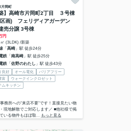
市
片岡町
築】高崎市片岡町2丁目 ３号棟
４区画) フェリディアガーデン
建売分譲 3号棟
万円
1㎡ (3LDK) /新築
線
「
高崎
」駅 徒歩24分
電鉄
「
南高崎
」駅 徒歩25分
電鉄
「
佐野のわたし
」駅 徒歩43分
り良好
オール電化
バリアフリー
豊富
ウォークインクロゼット
テムキッチン
 ■事務所への”来店不要”です！直接見たい物
・現地解散でご対応します／ ■他社様で掲
ている物件もほぼ取...
もっと見る