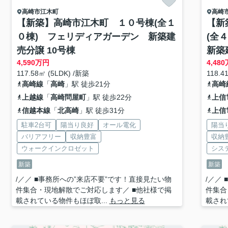
高崎市
江木町
高崎
【新築】高崎市江木町 １０号棟(全１
【新
０棟) フェリディアガーデン 新築建
(全
売分譲 10号棟
新築
4,590
万円
4,480
117.58㎡ (5LDK) /新築
118.4
高崎線
「
高崎
」駅 徒歩21分
高崎
上越線
「
高崎問屋町
」駅 徒歩22分
上信
信越本線
「
北高崎
」駅 徒歩31分
上信
駐車2台可
陽当り良好
オール電化
陽当
バリアフリー
収納豊富
収納
ウォークインクロゼット
シス
新築
新築
/／／ ■事務所への”来店不要”です！直接見たい物
/／／
件集合・現地解散でご対応します／ ■他社様で掲
件集合
載されている物件もほぼ取...
もっと見る
載され