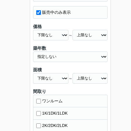
販売中のみ表示
価格
～
築年数
面積
～
間取り
ワンルーム
1K/1DK/1LDK
2K/2DK/2LDK