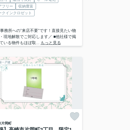
アフリー
収納豊富
ークインクロゼット
 ■事務所への”来店不要”です！直接見たい物
・現地解散でご対応します／ ■他社様で掲
ている物件もほぼ取...
もっと見る
築一戸建
市
片岡町
築】高崎市片岡町2丁目 限定1