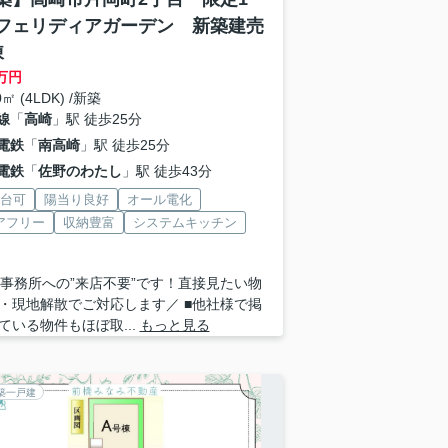
フェリディアガーデン 新築建売
棟
万円
0㎡ (4LDK) /新築
線
「
高崎
」駅 徒歩25分
電鉄
「
南高崎
」駅 徒歩25分
電鉄
「
佐野のわたし
」駅 徒歩43分
2台可
陽当り良好
オール電化
アフリー
収納豊富
システムキッチン
 ■事務所への”来店不要”です！直接見たい物
・現地解散でご対応します／ ■他社様で掲
ている物件もほぼ取...
もっと見る
築一戸建