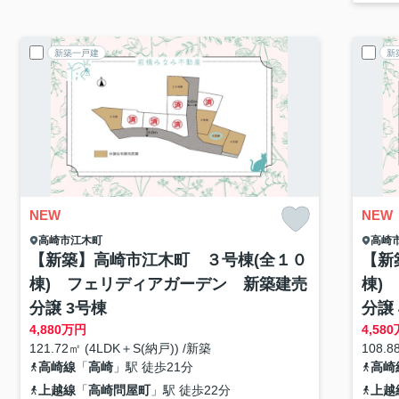
新築一戸建
新
NEW
NEW
高崎市
江木町
高崎
【新築】高崎市江木町 ３号棟(全１０
【新
棟) フェリディアガーデン 新築建売
棟)
分譲 3号棟
分譲
4,880
万円
4,580
121.72㎡ (4LDK＋S(納戸)) /新築
108.8
高崎線
「
高崎
」駅 徒歩21分
高崎
上越線
「
高崎問屋町
」駅 徒歩22分
上越