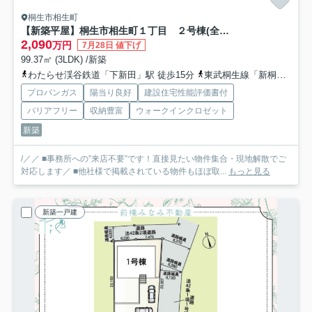
桐生市相生町
【新築平屋】桐生市相生町１丁目 ２号棟(全２棟) ブルーミングガーデン 新築建売分譲
2,090
万円
7月28日 値下げ
99.37㎡ (3LDK) /新築
わたらせ渓谷鉄道「下新田」駅 徒歩15分
東武桐生線「新桐生」駅 徒歩17分
プロパンガス
陽当り良好
建設住宅性能評価書付
バリアフリー
収納豊富
ウォークインクロゼット
新築
/／／ ■事務所への”来店不要”です！直接見たい物件集合・現地解散でご
対応します／ ■他社様で掲載されている物件もほぼ取...
もっと見る
新築一戸建