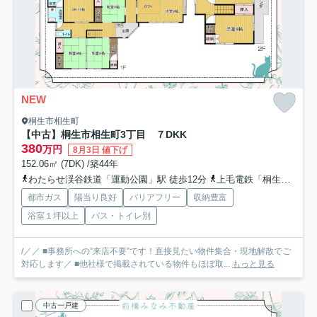
NEW
桐生市相生町
【中古】桐生市相生町3丁目 ７DKK
380
万円
8月3日 値下げ
152.06㎡ (7DK) /築44年
わたらせ渓谷鉄道「運動公園」駅 徒歩12分
上毛電鉄「桐生球場前」駅 徒歩15分
都市ガス
陽当り良好
バリアフリー
収納豊富
浴室１坪以上
バス・トイレ別
/／／ ■事務所への”来店不要”です！直接見たい物件集合・現地解散でご
対応します／ ■他社様で掲載されている物件もほぼ取...
もっと見る
中古一戸建