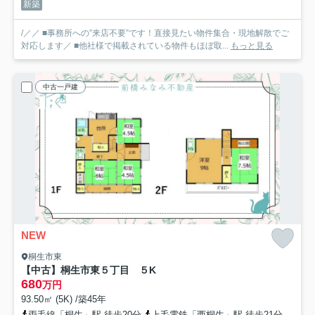
新築
/／／ ■事務所への”来店不要”です！直接見たい物件集合・現地解散でご
対応します／ ■他社様で掲載されている物件もほぼ取...
もっと見る
中古一戸建
NEW
桐生市東
【中古】桐生市東５丁目 ５K
680
万円
93.50㎡ (5K) /築45年
両毛線「桐生」駅 徒歩20分
上毛電鉄「西桐生」駅 徒歩21分
上毛