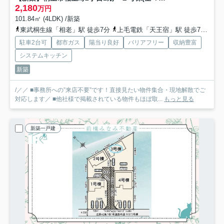
2,180
万円
101.84㎡ (4LDK) /新築
東武桐生線「相老」駅 徒歩7分
上毛電鉄「天王宿」駅 徒歩7分
わ
駐車2台可
都市ガス
陽当り良好
バリアフリー
収納豊富
システムキッチン
新築
/／／ ■事務所への”来店不要”です！直接見たい物件集合・現地解散でご
対応します／ ■他社様で掲載されている物件もほぼ取...
もっと見る
新築一戸建