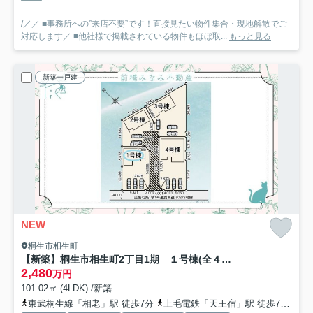
/／／ ■事務所への”来店不要”です！直接見たい物件集合・現地解散でご
対応します／ ■他社様で掲載されている物件もほぼ取...
もっと見る
新築一戸建
NEW
桐生市相生町
【新築】桐生市相生町2丁目1期 １号棟(全４棟) リナージュ 新築建売分譲
2,480
万円
101.02㎡ (4LDK) /新築
東武桐生線「相老」駅 徒歩7分
上毛電鉄「天王宿」駅 徒歩7分
わ