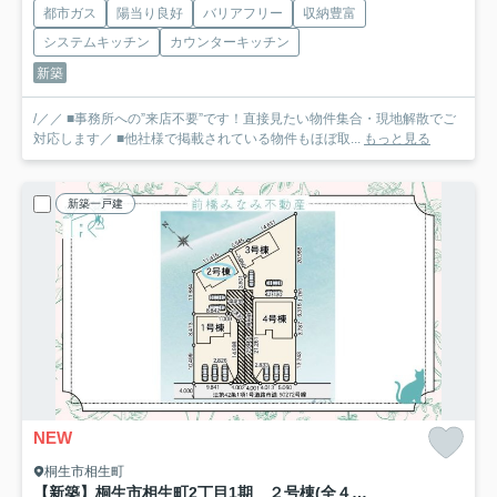
都市ガス
陽当り良好
バリアフリー
収納豊富
システムキッチン
カウンターキッチン
新築
/／／ ■事務所への”来店不要”です！直接見たい物件集合・現地解散でご
対応します／ ■他社様で掲載されている物件もほぼ取...
もっと見る
新築一戸建
NEW
桐生市相生町
【新築】桐生市相生町2丁目1期 ２号棟(全４棟) リナージュ 新築建売分譲