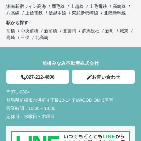
湘南新宿ライン高海
両毛線
上越線
上毛電鉄
高崎線
八高線
上信電鉄
信越本線
東武伊勢崎線
北陸新幹線
駅から探す
前橋
中央前橋
新前橋
北藤岡
群馬総社
新町
城東
高崎
三俣
北高崎
前橋みなみ不動産株式会社
027-212-4896
お問い合わせ
〒371-0804
群馬県前橋市六供町４丁目23‐14 T'sWOOD OM 3号室
営業時間：
10:00～18:30
定休日：
水曜日・木曜日