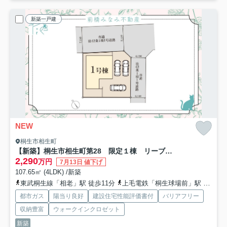
新築一戸建
NEW
桐生市相生町
【新築】桐生市相生町第28 限定１棟 リーブルガーデン 新築建売
2,290
万円
7月13日 値下げ
107.65㎡ (4LDK) /新築
東武桐生線「相老」駅 徒歩11分
上毛電鉄「桐生球場前」駅 徒歩11分
都市ガス
陽当り良好
建設住宅性能評価書付
バリアフリー
収納豊富
ウォークインクロゼット
新築