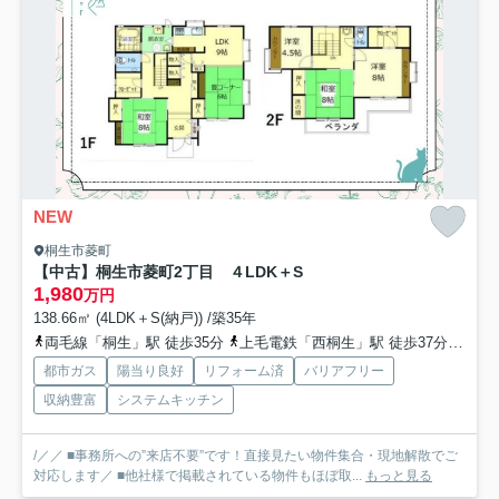
NEW
桐生市菱町
【中古】桐生市菱町2丁目 ４LDK＋S
1,980
万円
138.66㎡ (4LDK＋S(納戸)) /築35年
両毛線「桐生」駅 徒歩35分
上毛電鉄「西桐生」駅 徒歩37分
上毛
都市ガス
陽当り良好
リフォーム済
バリアフリー
収納豊富
システムキッチン
/／／ ■事務所への”来店不要”です！直接見たい物件集合・現地解散でご
対応します／ ■他社様で掲載されている物件もほぼ取...
もっと見る