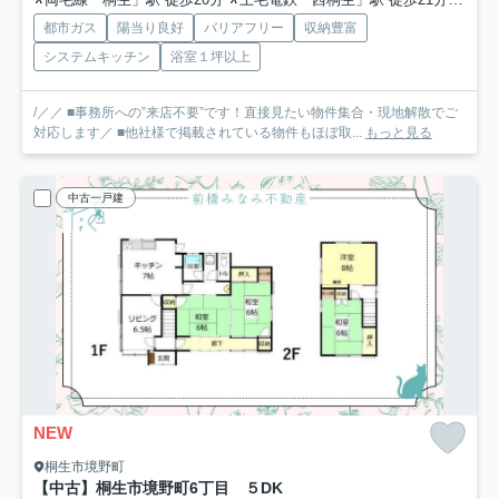
都市ガス
陽当り良好
バリアフリー
収納豊富
システムキッチン
浴室１坪以上
/／／ ■事務所への”来店不要”です！直接見たい物件集合・現地解散でご
対応します／ ■他社様で掲載されている物件もほぼ取...
もっと見る
中古一戸建
NEW
桐生市境野町
【中古】桐生市境野町6丁目 ５DK