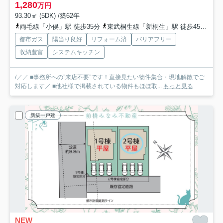
1,280
万円
93.30㎡ (5DK) /築62年
両毛線「小俣」駅 徒歩35分
東武桐生線「新桐生」駅 徒歩45分
両
都市ガス
陽当り良好
リフォーム済
バリアフリー
収納豊富
システムキッチン
/／／ ■事務所への”来店不要”です！直接見たい物件集合・現地解散でご
対応します／ ■他社様で掲載されている物件もほぼ取...
もっと見る
新築一戸建
NEW