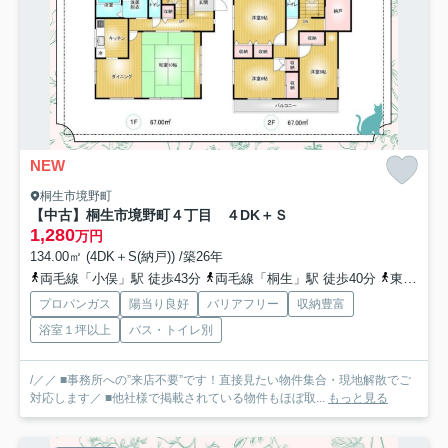
NEW
桐生市境野町
【中古】桐生市境野町４丁目 ４DK＋Ｓ
1,280
万円
134.00㎡ (4DK＋S(納戸)) /築26年
両毛線「小俣」駅 徒歩43分
両毛線「桐生」駅 徒歩40分
東武桐生線「新桐生」駅 徒歩44分
プロパンガス
陽当り良好
バリアフリー
収納豊富
浴室１坪以上
バス・トイレ別
/／／ ■事務所への”来店不要”です！直接見たい物件集合・現地解散でご
対応します／ ■他社様で掲載されている物件もほぼ取...
もっと見る