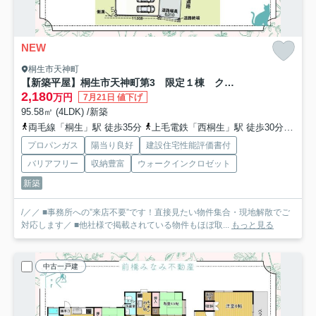
NEW
桐生市天神町
【新築平屋】桐生市天神町第3 限定１棟 クレイドルガーデン 新築建売
2,180
万円
7月21日 値下げ
95.58㎡ (4LDK) /新築
両毛線「桐生」駅 徒歩35分
上毛電鉄「西桐生」駅 徒歩30分
上毛
プロパンガス
陽当り良好
建設住宅性能評価書付
バリアフリー
収納豊富
ウォークインクロゼット
新築
/／／ ■事務所への”来店不要”です！直接見たい物件集合・現地解散でご
対応します／ ■他社様で掲載されている物件もほぼ取...
もっと見る
中古一戸建