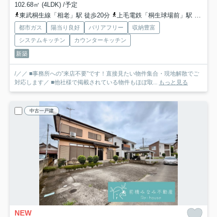
102.68㎡ (4LDK) /予定
東武桐生線「相老」駅 徒歩20分
上毛電鉄「桐生球場前」駅 徒歩17分
都市ガス
陽当り良好
バリアフリー
収納豊富
システムキッチン
カウンターキッチン
新築
/／／ ■事務所への”来店不要”です！直接見たい物件集合・現地解散でご
対応します／ ■他社様で掲載されている物件もほぼ取...
もっと見る
中古一戸建
NEW