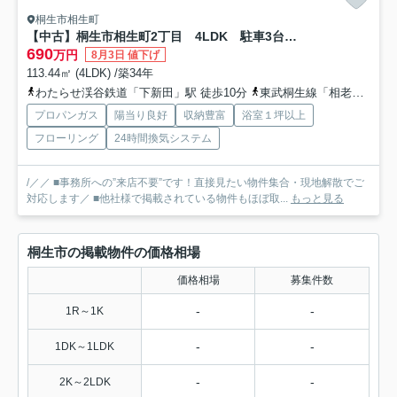
桐生市相生町
【中古】桐生市相生町2丁目 4LDK 駐車3台以上可！
690
万円
8月3日 値下げ
113.44㎡ (4LDK) /築34年
わたらせ渓谷鉄道「下新田」駅 徒歩10分
東武桐生線「相老」駅 徒歩12分
プロパンガス
陽当り良好
収納豊富
浴室１坪以上
フローリング
24時間換気システム
/／／ ■事務所への”来店不要”です！直接見たい物件集合・現地解散でご
対応します／ ■他社様で掲載されている物件もほぼ取...
もっと見る
桐生市の掲載物件の価格相場
価格相場
募集件数
-
-
1R～1K
-
-
1DK～1LDK
-
-
2K～2LDK