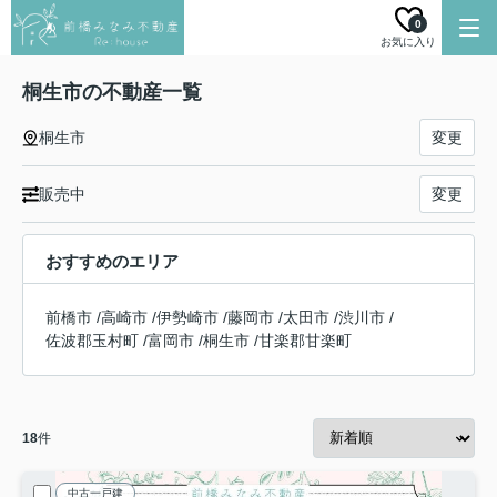
0
お気に入り
桐生市の不動産一覧
桐生市
変更
販売中
変更
おすすめのエリア
前橋市
/
高崎市
/
伊勢崎市
/
藤岡市
/
太田市
/
渋川市
/
佐波郡玉村町
/
富岡市
/
桐生市
/
甘楽郡甘楽町
18
件
中古一戸建