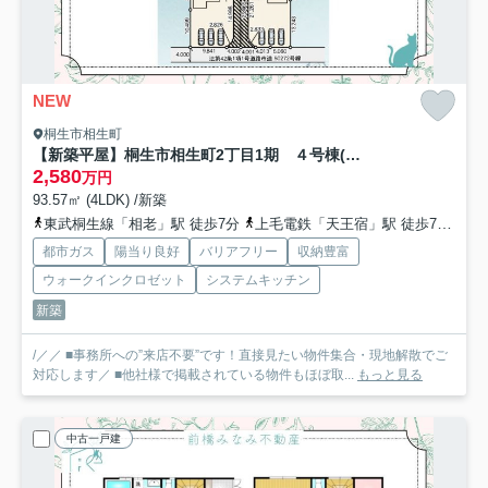
NEW
桐生市相生町
【新築平屋】桐生市相生町2丁目1期 ４号棟(全４棟) リナージュ 新築建売分譲
2,580
万円
93.57㎡ (4LDK) /新築
東武桐生線「相老」駅 徒歩7分
上毛電鉄「天王宿」駅 徒歩7分
わ
都市ガス
陽当り良好
バリアフリー
収納豊富
ウォークインクロゼット
システムキッチン
新築
/／／ ■事務所への”来店不要”です！直接見たい物件集合・現地解散でご
対応します／ ■他社様で掲載されている物件もほぼ取...
もっと見る
中古一戸建