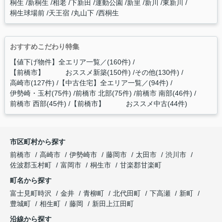
桐生
新桐生
相老
下新田
運動公園
新里
新川
東新川
桐生球場前
天王宿
丸山下
西桐生
おすすめこだわり特集
【値下げ物件】全エリア一覧／(160件)
【前橋市】 おススメ新築(150件)
その他(130件)
高崎市(127件)
【中古住宅】全エリア一覧／(94件)
伊勢崎・玉村(75件)
前橋市 北部(75件)
前橋市 南部(46件)
前橋市 西部(45件)
【前橋市】 おススメ中古(44件)
市区町村から探す
前橋市
高崎市
伊勢崎市
藤岡市
太田市
渋川市
佐波郡玉村町
富岡市
桐生市
甘楽郡甘楽町
町名から探す
富士見町時沢
金井
青柳町
北代田町
下高瀬
新町
豊城町
相生町
藤岡
新田上江田町
沿線から探す