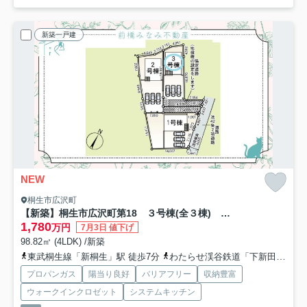
新築一戸建
NEW
桐生市広沢町
【新築】桐生市広沢町第18 ３号棟(全３棟) クレイドルガーデン 新築建売分譲
1,780
万円
7月3日 値下げ
98.82㎡ (4LDK) /新築
東武桐生線「新桐生」駅 徒歩7分
わたらせ渓谷鉄道「下新田」駅 徒歩21分
プロパンガス
陽当り良好
バリアフリー
収納豊富
ウォークインクロゼット
システムキッチン