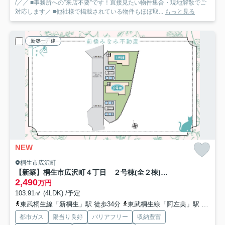
/／／ ■事務所への”来店不要”です！直接見たい物件集合・現地解散でご
対応します／ ■他社様で掲載されている物件もほぼ取...
もっと見る
新築一戸建
NEW
桐生市広沢町
【新築】桐生市広沢町４丁目 ２号棟(全２棟) いろどりアイタウン 新築建売分譲
2,490
万円
103.91㎡ (4LDK) /予定
東武桐生線「新桐生」駅 徒歩34分
東武桐生線「阿左美」駅 徒歩46分
都市ガス
陽当り良好
バリアフリー
収納豊富