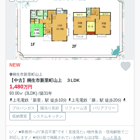
NEW
桐生市新里町山上
【中古】桐生市新里町山上 ３LDK
1,480
万円
93.00㎡ (3LDK) /築31年
上毛電鉄「新里」駅 徒歩10分
上毛電鉄「膳」駅 徒歩20分
上毛電
プロパンガス
陽当り良好
リフォーム済
バリアフリー
収納豊富
システムキッチン
/／／ ■事務所への”来店不要”です！直接見たい物件集合・現地解散でご
対応します／ ■他社様で掲載されている物件もほぼ取...
もっと見る