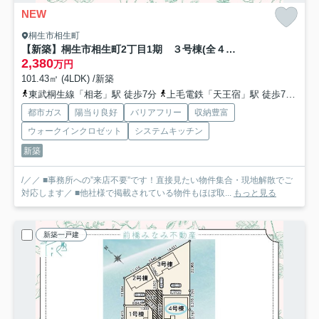
NEW
桐生市相生町
【新築】桐生市相生町2丁目1期 ３号棟(全４棟) リナージュ 新築建売分譲
2,380
万円
101.43㎡ (4LDK) /新築
東武桐生線「相老」駅 徒歩7分
上毛電鉄「天王宿」駅 徒歩7分
わ
都市ガス
陽当り良好
バリアフリー
収納豊富
ウォークインクロゼット
システムキッチン
新築
/／／ ■事務所への”来店不要”です！直接見たい物件集合・現地解散でご
対応します／ ■他社様で掲載されている物件もほぼ取...
もっと見る
新築一戸建