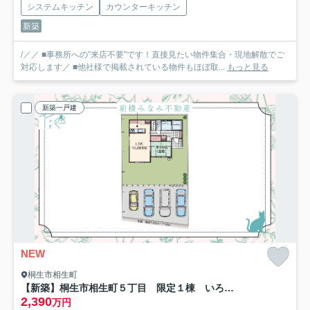
システムキッチン
カウンターキッチン
新築
/／／ ■事務所への”来店不要”です！直接見たい物件集合・現地解散でご
対応します／ ■他社様で掲載されている物件もほぼ取...
もっと見る
新築一戸建
NEW
桐生市相生町
【新築】桐生市相生町５丁目 限定１棟 いろどりアイタウン 新築建売
2,390
万円