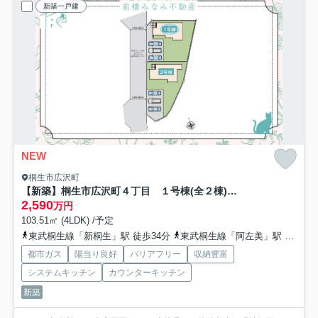
新築一戸建
NEW
桐生市広沢町
【新築】桐生市広沢町４丁目 １号棟(全２棟) いろどりアイタウン 新築建売分譲
2,590
万円
103.51㎡ (4LDK) /予定
東武桐生線「新桐生」駅 徒歩34分
東武桐生線「阿左美」駅 徒歩46分
都市ガス
陽当り良好
バリアフリー
収納豊富
システムキッチン
カウンターキッチン
新築