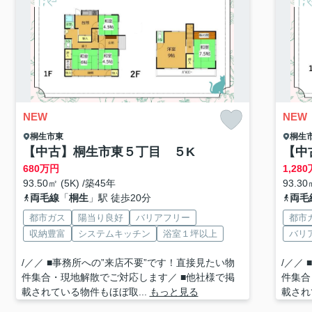
NEW
NEW
桐生市
東
桐生
【中古】桐生市東５丁目 ５K
【中
680
万円
1,280
93.50㎡ (5K) /築45年
93.30
両毛線
「
桐生
」駅 徒歩20分
両毛
都市ガス
陽当り良好
バリアフリー
都市
収納豊富
システムキッチン
浴室１坪以上
バリ
/／／ ■事務所への”来店不要”です！直接見たい物
/／／
件集合・現地解散でご対応します／ ■他社様で掲
件集合
載されている物件もほぼ取...
もっと見る
載され