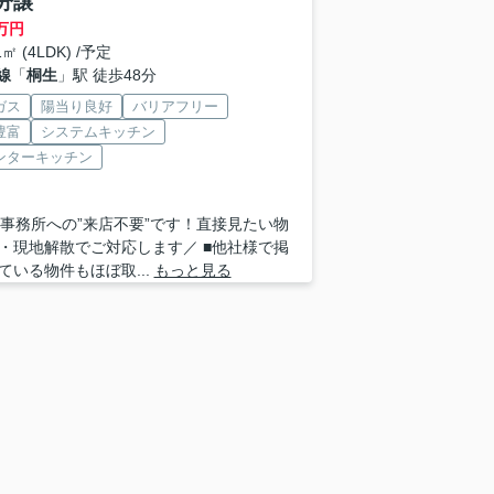
分譲
万円
1㎡ (4LDK) /予定
線
「
桐生
」駅 徒歩48分
ガス
陽当り良好
バリアフリー
豊富
システムキッチン
ンターキッチン
 ■事務所への”来店不要”です！直接見たい物
・現地解散でご対応します／ ■他社様で掲
ている物件もほぼ取...
もっと見る