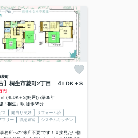
古一戸建
市
菱町
古】桐生市菱町2丁目 ４LDK＋S
万円
6㎡ (4LDK＋S(納戸)) /築35年
線
「
桐生
」駅 徒歩35分
ガス
陽当り良好
リフォーム済
アフリー
収納豊富
システムキッチン
 ■事務所への”来店不要”です！直接見たい物