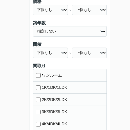
価格
～
築年数
面積
～
間取り
ワンルーム
1K/1DK/1LDK
2K/2DK/2LDK
3K/3DK/3LDK
4K/4DK/4LDK