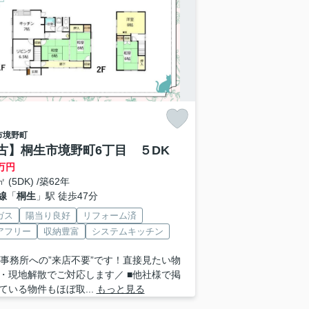
市
境野町
古】桐生市境野町6丁目 ５DK
万円
㎡ (5DK) /築62年
線
「
桐生
」駅 徒歩47分
ガス
陽当り良好
リフォーム済
アフリー
収納豊富
システムキッチン
 ■事務所への”来店不要”です！直接見たい物
・現地解散でご対応します／ ■他社様で掲
ている物件もほぼ取...
もっと見る