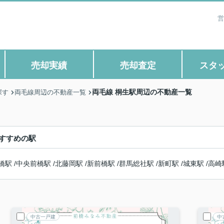
営
売却実績
売却査定
スタ
両毛線 桐生駅周辺の不動産一覧
探す
両毛線周辺の不動産一覧
すすめの駅
橋駅
/
中央前橋駅
/
北藤岡駅
/
新前橋駅
/
群馬総社駅
/
新町駅
/
城東駅
/
高崎
中古一戸建
中