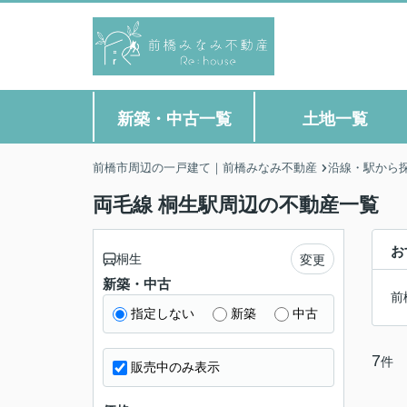
新築・中古一覧
土地一覧
前橋市周辺の一戸建て｜前橋みなみ不動産
沿線・駅から
両毛線 桐生駅周辺の不動産一覧
お
桐生
変更
新築・中古
前
指定しない
新築
中古
7
件
販売中のみ表示