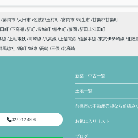
藤岡市
太田市
佐波郡玉村町
富岡市
桐生市
甘楽郡甘楽町
代田町
下高瀬
新町
豊城町
相生町
藤岡
新田上江田町
越線
上毛電鉄
高崎線
八高線
上信電鉄
信越本線
東武伊勢崎線
北陸
群馬総社
新町
城東
高崎
三俣
北高崎
新築・中古一覧
土地一覧
前橋市の不動産売却なら前橋み
027-212-4896
お気に入りリスト
ブログ