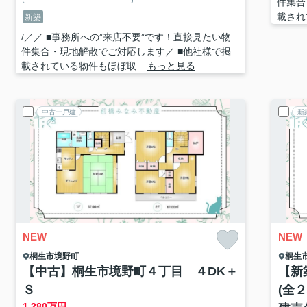
件集合
載され
新築
/／／ ■事務所への”来店不要”です！直接見たい物
件集合・現地解散でご対応します／ ■他社様で掲
載されている物件もほぼ取...
もっと見る
中古一戸建
新
NEW
NEW
桐生市
境野町
桐生
【中古】桐生市境野町４丁目 ４DK＋
【新
Ｓ
(全
1,280
万円