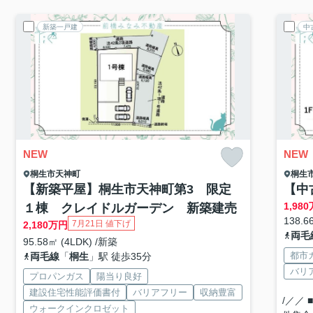
新築一戸建
中
NEW
NEW
桐生市
天神町
桐生
【新築平屋】桐生市天神町第3 限定
【中
1,980
１棟 クレイドルガーデン 新築建売
138.6
7月21日 値下げ
2,180
万円
両毛
95.58㎡ (4LDK) /新築
都市
両毛線
「
桐生
」駅 徒歩35分
バリ
プロパンガス
陽当り良好
建設住宅性能評価書付
バリアフリー
収納豊富
/／／
ウォークインクロゼット