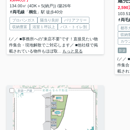
建売
134.00㎡ (4DK＋S(納戸)) /築26年
2,590
両毛線
「
桐生
」駅 徒歩40分
103.5
両毛
プロパンガス
陽当り良好
バリアフリー
収納豊富
浴室１坪以上
バス・トイレ別
都市
収納
/／／ ■事務所への”来店不要”です！直接見たい物
カウ
件集合・現地解散でご対応します／ ■他社様で掲
新築
載されている物件もほぼ取...
もっと見る
/／／
件集合
載され
新築一戸建