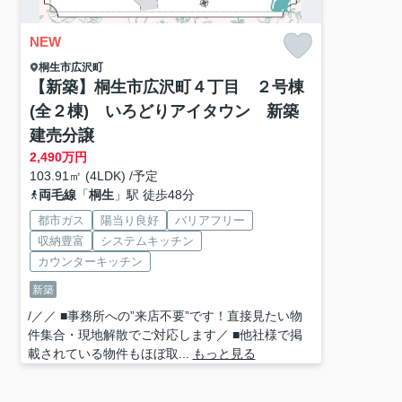
NEW
桐生市
広沢町
【新築】桐生市広沢町４丁目 ２号棟
(全２棟) いろどりアイタウン 新築
建売分譲
2,490
万円
103.91㎡ (4LDK) /予定
両毛線
「
桐生
」駅 徒歩48分
都市ガス
陽当り良好
バリアフリー
収納豊富
システムキッチン
カウンターキッチン
新築
/／／ ■事務所への”来店不要”です！直接見たい物
件集合・現地解散でご対応します／ ■他社様で掲
載されている物件もほぼ取...
もっと見る