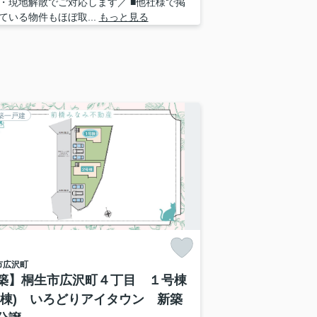
・現地解散でご対応します／ ■他社様で掲
ている物件もほぼ取...
もっと見る
築一戸建
市
広沢町
築】桐生市広沢町４丁目 １号棟
２棟) いろどりアイタウン 新築