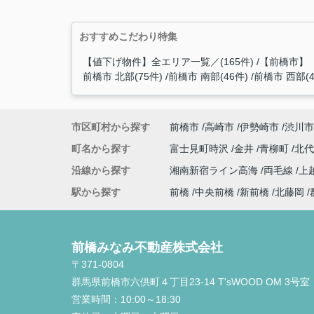
おすすめこだわり特集
【値下げ物件】全エリア一覧／(165件)
【前橋市】
前橋市 北部(75件)
前橋市 南部(46件)
前橋市 西部(4
市区町村から探す
前橋市
高崎市
伊勢崎市
渋川市
町名から探す
富士見町時沢
金井
青柳町
北
沿線から探す
湘南新宿ライン高海
両毛線
上
駅から探す
前橋
中央前橋
新前橋
北藤岡
前橋みなみ不動産株式会社
〒371-0804
群馬県前橋市六供町４丁目23‐14 T'sWOOD OM 3号室
営業時間：
10:00～18:30