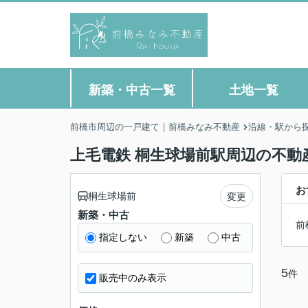
新築・中古一覧
土地一覧
前橋市周辺の一戸建て｜前橋みなみ不動産
沿線・駅から
上毛電鉄 桐生球場前駅周辺の不動
お
桐生球場前
変更
新築・中古
前
指定しない
新築
中古
5
件
販売中のみ表示