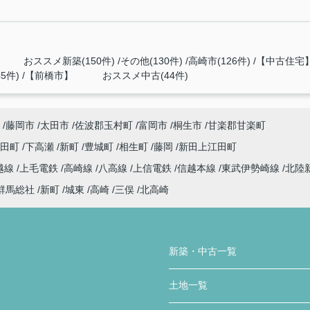
 おススメ新築(150件)
その他(130件)
高崎市(126件)
【中古住宅】
5件)
【前橋市】 おススメ中古(44件)
藤岡市
太田市
佐波郡玉村町
富岡市
桐生市
甘楽郡甘楽町
代田町
下高瀬
新町
豊城町
相生町
藤岡
新田上江田町
越線
上毛電鉄
高崎線
八高線
上信電鉄
信越本線
東武伊勢崎線
北陸
群馬総社
新町
城東
高崎
三俣
北高崎
新築・中古一覧
土地一覧