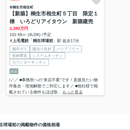
桐生市
相生町
【新築】桐生市相生町５丁目 限定１
棟 いろどりアイタウン 新築建売
2,390
万円
102.68㎡ (4LDK) /予定
上毛電鉄
「
桐生球場前
」駅 徒歩17分
都市ガス
陽当り良好
バリアフリー
収納豊富
システムキッチン
カウンターキッチン
新築
/／／ ■事務所への”来店不要”です！直接見たい物
件集合・現地解散でご対応します／ ■他社様で掲
載されている物件もほぼ取...
もっと見る
生球場前の掲載物件の価格相場