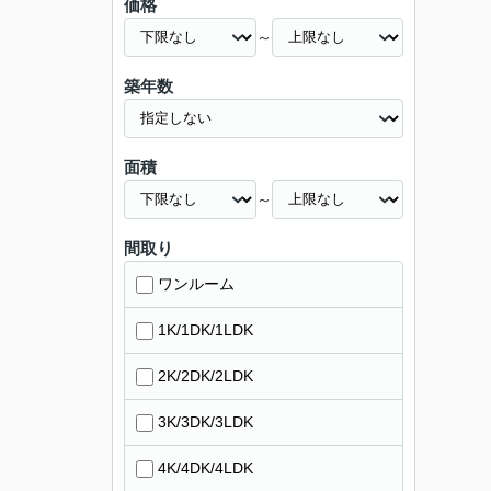
価格
～
築年数
面積
～
間取り
ワンルーム
1K/1DK/1LDK
2K/2DK/2LDK
3K/3DK/3LDK
4K/4DK/4LDK