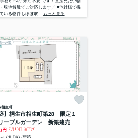
 ■事務所への”来店不要”です！直接見たい物
・現地解散でご対応します／ ■他社様で掲
ている物件もほぼ取...
もっと見る
築一戸建
市
相生町
築】桐生市相生町第28 限定１
リーブルガーデン 新築建売
7月13日 値下げ
万円
5㎡ (4LDK) /新築