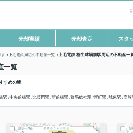
営
売却実績
売却査定
スタ
上毛電鉄 桐生球場前駅周辺の不動産一
探す
上毛電鉄周辺の不動産一覧
産一覧
すすめの駅
橋駅
/
中央前橋駅
/
北藤岡駅
/
新前橋駅
/
群馬総社駅
/
新町駅
/
城東駅
/
高崎
新築一戸建
新