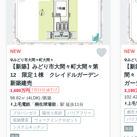
NEW
NEW
みどり市
大間々町大間々
みど
【新築】みどり市大間々町大間々第
【新
12 限定１棟 クレイドルガーデン
間々
新築建売
ガー
7月21日 値下げ
1,680
万円
3,190
102.4
98.82㎡ (4LDK) /新築
上毛
上毛電鉄
「
桐生球場前
」駅 徒歩11分
都市
プロパンガス
陽当り良好
バリアフリー
バリ
収納豊富
ウォークインクロゼット
システムキッチン
新築
新築