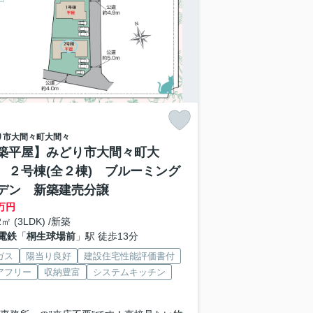
り市
大間々町大間々
築平屋】みどり市大間々町大
 ２号棟(全２棟) ブルーミング
デン 新築建売分譲
万円
2㎡ (3LDK) /新築
電鉄
「
桐生球場前
」駅 徒歩13分
ガス
陽当り良好
建設住宅性能評価書付
アフリー
収納豊富
システムキッチン