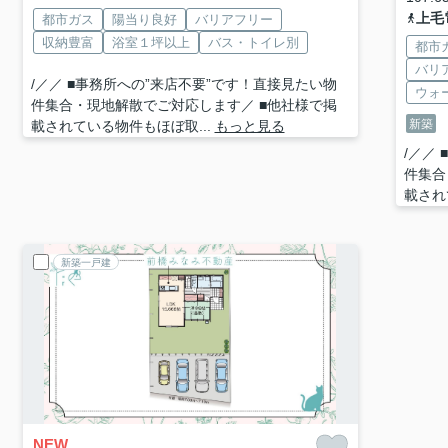
上毛
都市ガス
陽当り良好
バリアフリー
収納豊富
浴室１坪以上
バス・トイレ別
都市
バリ
/／／ ■事務所への”来店不要”です！直接見たい物
ウォ
件集合・現地解散でご対応します／ ■他社様で掲
新築
載されている物件もほぼ取...
もっと見る
/／／
件集合
載され
新築一戸建
NEW