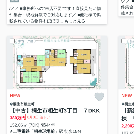
/／／
件集合
/／／ ■事務所への”来店不要”です！直接見たい物
載され
件集合・現地解散でご対応します／ ■他社様で掲
載されている物件もほぼ取...
もっと見る
中古一戸建
新
NEW
NEW
桐生市
相生町
桐生
【中古】桐生市相生町3丁目 ７DKK
【新
8月3日 値下げ
380
万円
棟 
152.06㎡ (7DK) /築44年
2,290
上毛電鉄
「
桐生球場前
」駅 徒歩15分
107.6