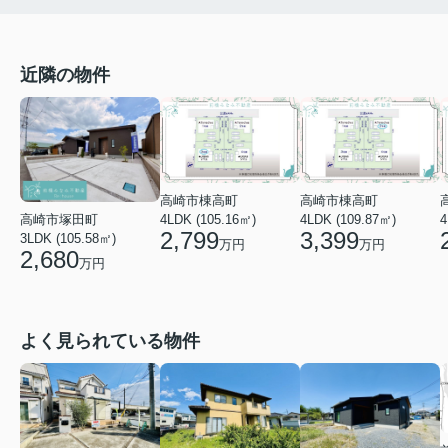
近隣の物件
高崎市棟高町
高崎市棟高町
高崎市塚田町
4LDK (105.16㎡)
4LDK (109.87㎡)
4
2,799
3,399
3LDK (105.58㎡)
万円
万円
2,680
万円
よく見られている物件