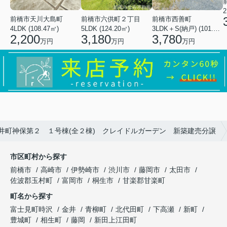
2
前橋市天川大島町
前橋市六供町２丁目
前橋市西善町
4LDK (108.47㎡)
5LDK (124.20㎡)
3LDK＋S(納戸) (101.02㎡)
2,200
3,180
3,780
万円
万円
万円
井町神保第２ １号棟(全２棟) クレイドルガーデン 新築建売分譲
市区町村から探す
前橋市
高崎市
伊勢崎市
渋川市
藤岡市
太田市
佐波郡玉村町
富岡市
桐生市
甘楽郡甘楽町
町名から探す
富士見町時沢
金井
青柳町
北代田町
下高瀬
新町
豊城町
相生町
藤岡
新田上江田町