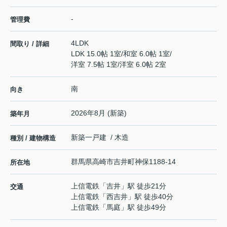
-
管理費
4LDK
間取り / 詳細
LDK 15.0帖 1室
/
和室 6.0帖 1室
/
洋室 7.5帖 1室
/
洋室 6.0帖 2室
南
向き
2026年8月 (新築)
築年月
新築一戸建 / 木造
種別 / 建物構造
群馬県
高崎市
吉井町神保
1188-14
所在地
上信電鉄
「
吉井
」駅 徒歩21分
交通
上信電鉄
「
西吉井
」駅 徒歩40分
上信電鉄
「
馬庭
」駅 徒歩49分