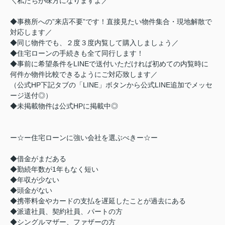
＼私たちが味方になりますよ／
◆事務所への”来店不要”です！直接見たい物件集合・現地解散で
対応します／
◆同じ物件でも、２度３度内覧して購入しましょう／
◆住宅ローンの手続きも全て同行します！
◆事前に希望条件をLINEで送付いただければ初めての内覧時に
何件か物件比較できるようにご対応致します／
（公式HP下記タブの「LINE」ボタンから公式LINE追加でメッセ
ージ送付◎）
◆未掲載物件は公式HPに掲載中◎
ー☆ー住宅ローンに強い会社を選ぶべきー☆ー
◆借金がまだある
◆勤続年数が1年もなく短い
◆年収が少ない
◆頭金がない
◆携帯料金やカードの支払を遅延したことが過去にある
◆派遣社員、契約社員、パートの方
◆シングルマザー、ファザーの方