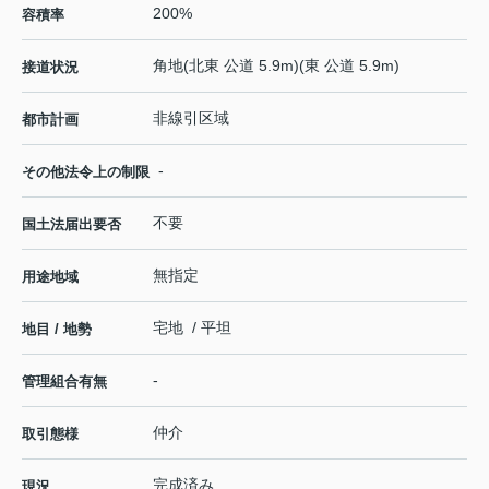
200%
容積率
角地(北東 公道 5.9m)(東 公道 5.9m)
接道状況
非線引区域
都市計画
-
その他法令上の制限
不要
国土法届出要否
無指定
用途地域
宅地 / 平坦
地目 / 地勢
-
管理組合有無
仲介
取引態様
完成済み
現況