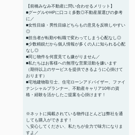
【前橋みなみ不動産に問い合わせるメリット】
■グーグルやHPに口コミ多数◎不動産屋選びの参考
に／
■女性目線・男性目線どちらもの意見を反映しやすい
◎
■担当者が転勤や転職で変わってしまう心配なし◎
■少数精鋭だから個人情報が多くの人に知られる心配
なし◎
■同じ物件を何度見ても嫌がりません／
■私たちはお客様への無理な営業活動を嫌います
（期待以上のサービスを提供できるように心掛けて
おります）
■宅地建物取引士、住宅ローンアドバイザー、ファイ
ナンシャルプランナー、不動産キャリア10年の資
格・経験を活かしたご提案を心掛けます！
※ネットに掲載されている物件ほとんどは弊社を通
しても購入ができます！
＼安心してください、私たちが全力で味方になりま
すよ／