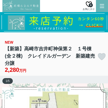
0
お気に入り
NEW
【新築】高崎市吉井町神保第２ １号棟
(全２棟) クレイドルガーデン 新築建売
分譲
2,280
万円
1
/
5