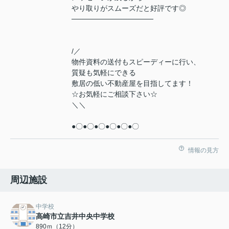
やり取りがスムーズだと好評です◎
────────────────
/／
物件資料の送付もスピーディーに行い、
質疑も気軽にできる
敷居の低い不動産屋を目指してます！
☆お気軽にご相談下さい☆
＼＼
●〇●〇●〇●〇●〇●〇
情報の見方
周辺施設
中学校
高崎市立吉井中央中学校
890ｍ（12分）