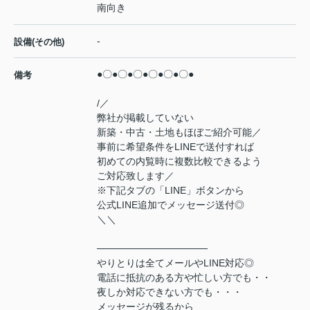
南向き
-
設備(その他)
●〇●〇●〇●〇●〇●〇●
備考
/／
弊社が掲載していない
新築・中古・土地もほぼご紹介可能／
事前に希望条件をLINEで送付すれば
初めての内覧時に複数比較できるよう
ご対応致します／
※下記タブの「LINE」ボタンから
公式LINE追加でメッセージ送付◎
＼＼
────────────────
やりとりは全てメールやLINE対応◎
電話に抵抗のある方や忙しい方でも・・
夜しか対応できない方でも・・・
メッセージが残るから