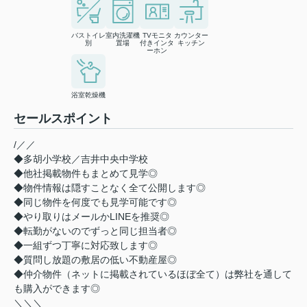
バストイレ
室内洗濯機
TVモニタ
カウンター
別
置場
付きインタ
キッチン
ーホン
浴室乾燥機
セールスポイント
/／／
◆多胡小学校／吉井中央中学校
◆他社掲載物件もまとめて見学◎
◆物件情報は隠すことなく全て公開します◎
◆同じ物件を何度でも見学可能です◎
◆やり取りはメールかLINEを推奨◎
◆転勤がないのでずっと同じ担当者◎
◆一組ずつ丁寧に対応致します◎
◆質問し放題の敷居の低い不動産屋◎
◆仲介物件（ネットに掲載されているほぼ全て）は弊社を通して
も購入ができます◎
＼＼＼