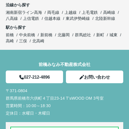
沿線から探す
湘南新宿ライン高海
両毛線
上越線
上毛電鉄
高崎線
八高線
上信電鉄
信越本線
東武伊勢崎線
北陸新幹線
駅から探す
前橋
中央前橋
新前橋
北藤岡
群馬総社
新町
城東
高崎
三俣
北高崎
前橋みなみ不動産株式会社
027-212-4896
お問い合わせ
〒371-0804
群馬県前橋市六供町４丁目23‐14 T'sWOOD OM 3号室
営業時間：
10:00～18:30
定休日：
水曜日・木曜日