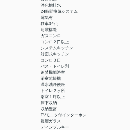
浄化槽排水
24時間換気システム
電気有
駐車3台可
耐震構造
ガスコンロ
コンロ２口以上
システムキッチン
対面式キッチン
コンロ３口
バス・トイレ別
追焚機能浴室
浴室乾燥機
温水洗浄便座
トイレ２ヶ所
浴室１坪以上
床下収納
収納豊富
TVモニタ付インターホン
複層ガラス
ディンプルキー