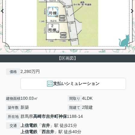
【区画図】
2,280万円
価格
支払いシミュレーション
100.03㎡
4LDK
建物面積
間取り
新築
2階建
築年数
階建て
群馬県
高崎市
吉井町神保
1188-14
所在地
上信電鉄
「
吉井
」駅 徒歩21分
交通
上信電鉄
「
西吉井
」駅 徒歩40分