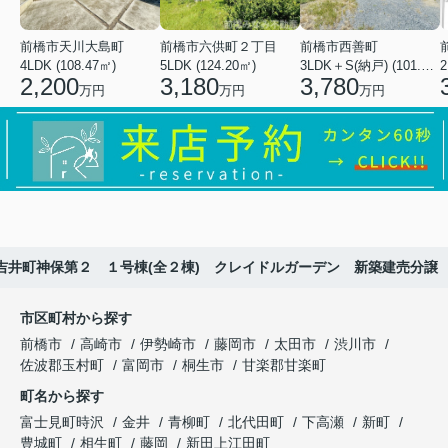
前橋市天川大島町
前橋市六供町２丁目
前橋市西善町
4LDK (108.47㎡)
5LDK (124.20㎡)
3LDK＋S(納戸) (101.02㎡)
2
2,200
3,180
3,780
万円
万円
万円
吉井町神保第２ １号棟(全２棟) クレイドルガーデン 新築建売分譲
市区町村から探す
前橋市
高崎市
伊勢崎市
藤岡市
太田市
渋川市
佐波郡玉村町
富岡市
桐生市
甘楽郡甘楽町
町名から探す
富士見町時沢
金井
青柳町
北代田町
下高瀬
新町
豊城町
相生町
藤岡
新田上江田町