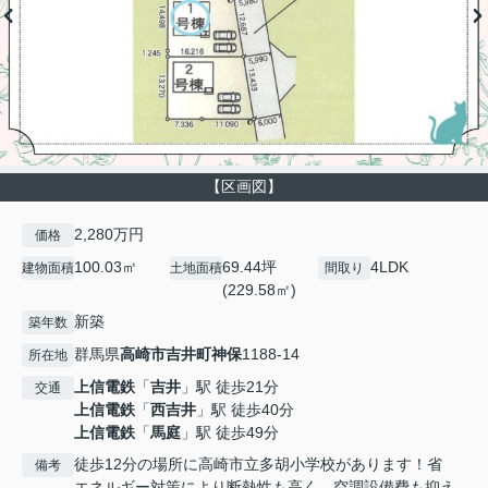
【区画図】
2,280万円
価格
100.03㎡
69.44坪
4LDK
建物面積
土地面積
間取り
(229.58㎡)
新築
築年数
群馬県
高崎市
吉井町神保
1188-14
所在地
上信電鉄
「
吉井
」駅 徒歩21分
交通
上信電鉄
「
西吉井
」駅 徒歩40分
上信電鉄
「
馬庭
」駅 徒歩49分
徒歩12分の場所に高崎市立多胡小学校があります！省
備考
エネルギー対策により断熱性も高く、空調設備費も抑え