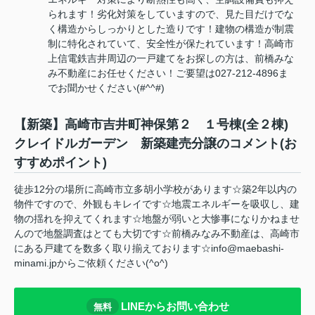
られます！劣化対策をしていますので、見た目だけでな
く構造からしっかりとした造りです！建物の構造が制震
制に特化されていて、安全性が保たれています！高崎市
上信電鉄吉井周辺の一戸建てをお探しの方は、前橋みな
み不動産にお任せください！ご要望は027-212-4896ま
でお聞かせください(#^^#)
【新築】高崎市吉井町神保第２ １号棟(全２棟)
クレイドルガーデン 新築建売分譲のコメント(お
すすめポイント)
徒歩12分の場所に高崎市立多胡小学校があります☆築2年以内の
物件ですので、外観もキレイです☆地震エネルギーを吸収し、建
物の揺れを抑えてくれます☆地盤が弱いと大惨事になりかねませ
んので地盤調査はとても大切です☆前橋みなみ不動産は、高崎市
にある戸建てを数多く取り揃えております☆info@maebashi-
minami.jpからご依頼ください(^o^)
LINEからお問い合わせ
無料