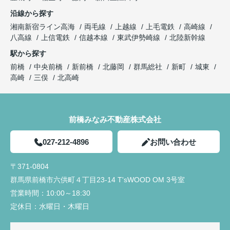
沿線から探す
湘南新宿ライン高海
両毛線
上越線
上毛電鉄
高崎線
八高線
上信電鉄
信越本線
東武伊勢崎線
北陸新幹線
駅から探す
前橋
中央前橋
新前橋
北藤岡
群馬総社
新町
城東
高崎
三俣
北高崎
前橋みなみ不動産株式会社
027-212-4896
お問い合わせ
〒371-0804
群馬県前橋市六供町４丁目23‐14 T'sWOOD OM 3号室
営業時間：
10:00～18:30
定休日：
水曜日・木曜日