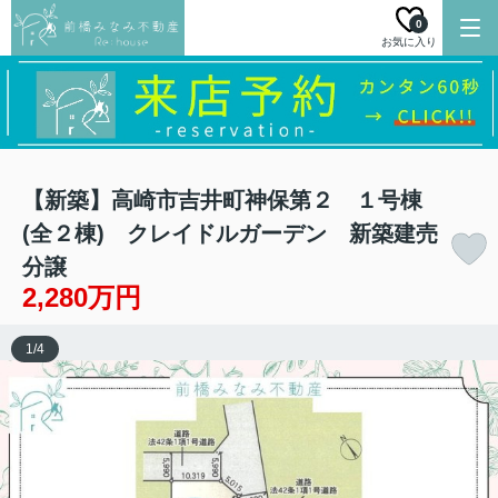
0
お気に入り
【新築】高崎市吉井町神保第２ １号棟
(全２棟) クレイドルガーデン 新築建売
分譲
2,280万円
1
/
4