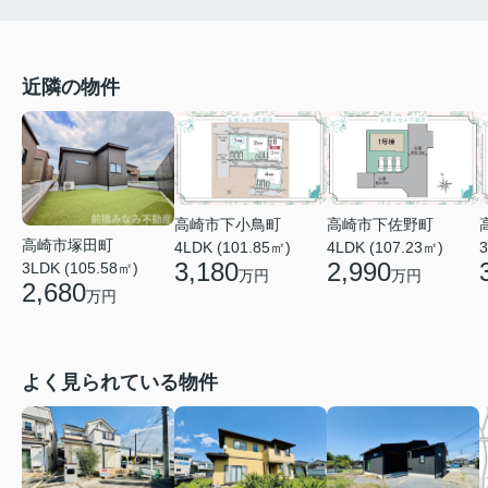
近隣の物件
高崎市下小鳥町
高崎市下佐野町
高崎市塚田町
4LDK (101.85㎡)
3
4LDK (107.23㎡)
3,180
2,990
3LDK (105.58㎡)
万円
万円
2,680
万円
よく見られている物件