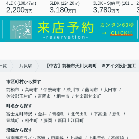
4LDK (108.47㎡)
5LDK (124.20㎡)
3LDK＋S(納戸) (101.02㎡)
2
2,200
3,180
3,780
万円
万円
万円
一覧
片貝駅
【中古】前橋市天川大島町 ※アイダ設計施工
市区町村から探す
前橋市
高崎市
伊勢崎市
渋川市
藤岡市
太田市
佐波郡玉村町
富岡市
桐生市
甘楽郡甘楽町
町名から探す
富士見町時沢
金井
青柳町
北代田町
下高瀬
新町
豊城町
相生町
藤岡
新田上江田町
沿線から探す
湘南新宿ライン高海
両毛線
上越線
上毛電鉄
高崎線