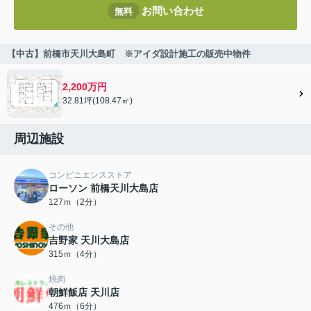
お問い合わせ
無料
【中古】前橋市天川大島町 ※アイダ設計施工の販売中物件
2,200万円
32.81坪(108.47㎡)
周辺施設
コンビニエンスストア
ローソン 前橋天川大島店
127ｍ（2分）
その他
吉野家 天川大島店
315ｍ（4分）
焼肉
朝鮮飯店 天川店
476ｍ（6分）