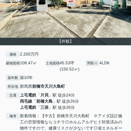
【外観】
2,200万円
価格
108.47㎡
45.53坪
4LDK
建物面積
土地面積
間取り
(150.52㎡)
築10年
築年数
群馬県
前橋市
天川大島町
所在地
上毛電鉄
「
片貝
」駅 徒歩24分
交通
両毛線
「
前橋大島
」駅 徒歩26分
上毛電鉄
「
三俣
」駅 徒歩26分
新着情報：【中古】前橋市天川大島町 ※アイダ設計施
備考
工の空室情報ならコチラ◎ホルムアルデヒド対策済みの
物件ですので、健康リスクが少ないです◎省エネルギー