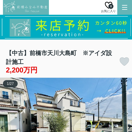
0
お気に入り
【中古】前橋市天川大島町 ※アイダ設
計施工
2,200万円
1
/
27