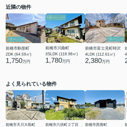
近隣の物件
前橋市川曲町
前橋市富士見町時沢
前橋市駒形町
3SLDK (118.98㎡)
4LDK (112.61㎡)
4
2DK (64.59㎡)
1,780
2,380
1,750
万円
万円
万円
よく見られている物件
前橋市天川大島町
前橋市六供町２丁目
前橋市西善町