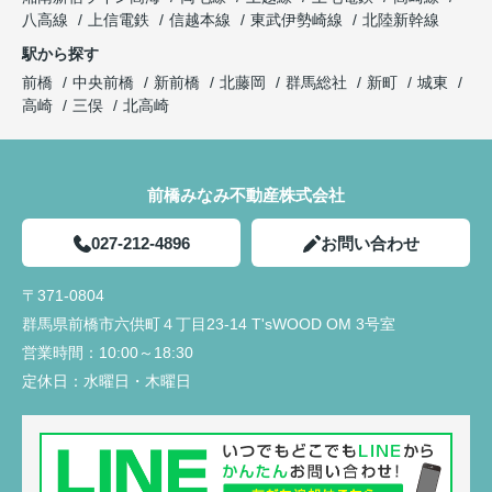
八高線
上信電鉄
信越本線
東武伊勢崎線
北陸新幹線
駅から探す
前橋
中央前橋
新前橋
北藤岡
群馬総社
新町
城東
高崎
三俣
北高崎
前橋みなみ不動産株式会社
027-212-4896
お問い合わせ
〒371-0804
群馬県前橋市六供町４丁目23‐14 T'sWOOD OM 3号室
営業時間：
10:00～18:30
定休日：
水曜日・木曜日