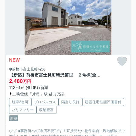
NEW
前橋市富士見町時沢
【新築】前橋市富士見町時沢第12 ２号棟(全５棟) リーブルガーデン 新築建売分譲
2,480
万円
112.61㎡ (4LDK) /新築
上毛電鉄「片貝」駅 徒歩75分
駐車2台可
プロパンガス
陽当り良好
建設住宅性能評価書付
バリアフリー
収納豊富
新築
/／／ ■事務所への”来店不要”です！直接見たい物件集合・現地解散でご