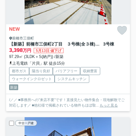
NEW
前橋市三俣町
【新築】前橋市三俣町2丁目 ３号棟(全３棟) MOCXGARDEN 新築建売分譲
3号棟
3,398
万円
5月13日 値下げ
97.29㎡ (3LDK＋S(納戸)) /新築
上毛電鉄「片貝」駅 徒歩15分
都市ガス
陽当り良好
バリアフリー
収納豊富
ウォークインクロゼット
システムキッチン
新築
/／／ ■事務所への”来店不要”です！直接見たい物件集合・現地解散でご
対応します／ ■他社様で掲載されている物件もほぼ取...
もっと見る
中古一戸建