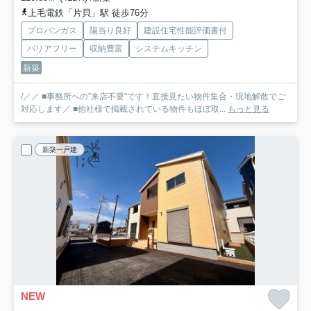
上毛電鉄「片貝」駅 徒歩76分
プロパンガス
陽当り良好
建設住宅性能評価書付
バリアフリー
収納豊富
システムキッチン
新築
/／／ ■事務所への”来店不要”です！直接見たい物件集合・現地解散でご
対応します／ ■他社様で掲載されている物件もほぼ取...
もっと見る
新築一戸建
NEW