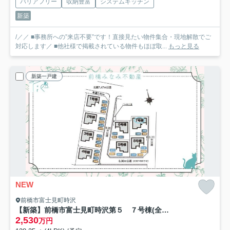
バリアフリー
収納豊富
システムキッチン
新築
/／／ ■事務所への”来店不要”です！直接見たい物件集合・現地解散でご
対応します／ ■他社様で掲載されている物件もほぼ取...
もっと見る
新築一戸建
NEW
前橋市富士見町時沢
【新築】前橋市富士見町時沢第５ ７号棟(全８棟) クリエートの家 新築建売分譲
2,530
万円