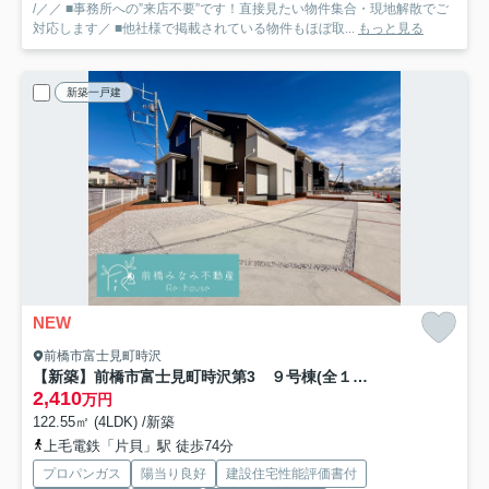
/／／ ■事務所への”来店不要”です！直接見たい物件集合・現地解散でご
対応します／ ■他社様で掲載されている物件もほぼ取...
もっと見る
新築一戸建
NEW
前橋市富士見町時沢
【新築】前橋市富士見町時沢第3 ９号棟(全１１棟) クリエートの家 新築建売分譲
2,410
万円
122.55㎡ (4LDK) /新築
上毛電鉄「片貝」駅 徒歩74分
プロパンガス
陽当り良好
建設住宅性能評価書付