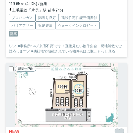
119.65㎡ (4LDK) /新築
上毛電鉄「片貝」駅 徒歩74分
プロパンガス
陽当り良好
建設住宅性能評価書付
バリアフリー
収納豊富
ウォークインクロゼット
新築
/／／ ■事務所への”来店不要”です！直接見たい物件集合・現地解散でご
対応します／ ■他社様で掲載されている物件もほぼ取...
もっと見る
新築一戸建
NEW