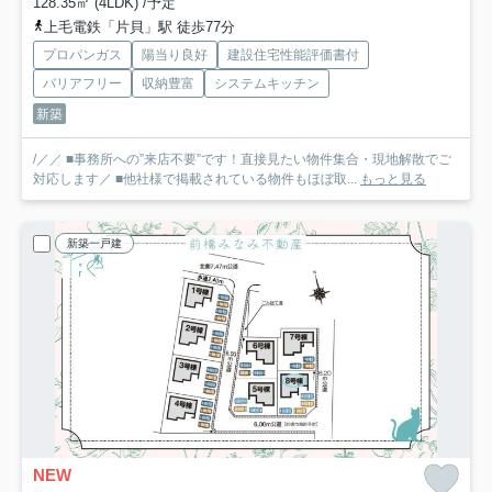
128.35㎡ (4LDK) /予定
上毛電鉄「片貝」駅 徒歩77分
プロパンガス
陽当り良好
建設住宅性能評価書付
バリアフリー
収納豊富
システムキッチン
新築
/／／ ■事務所への”来店不要”です！直接見たい物件集合・現地解散でご
対応します／ ■他社様で掲載されている物件もほぼ取...
もっと見る
新築一戸建
NEW