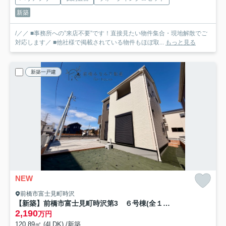
新築
/／／ ■事務所への”来店不要”です！直接見たい物件集合・現地解散でご
対応します／ ■他社様で掲載されている物件もほぼ取...
もっと見る
新築一戸建
NEW
前橋市富士見町時沢
【新築】前橋市富士見町時沢第3 ６号棟(全１１棟) クリエートの家 新築建売分譲
2,190
万円
120.89㎡ (4LDK) /新築