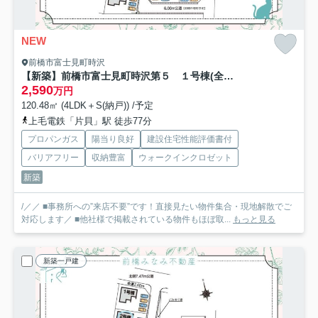
NEW
前橋市富士見町時沢
【新築】前橋市富士見町時沢第５ １号棟(全８棟) クリエートの家 新築建売分譲
2,590
万円
120.48㎡ (4LDK＋S(納戸)) /予定
上毛電鉄「片貝」駅 徒歩77分
プロパンガス
陽当り良好
建設住宅性能評価書付
バリアフリー
収納豊富
ウォークインクロゼット
新築
/／／ ■事務所への”来店不要”です！直接見たい物件集合・現地解散でご
対応します／ ■他社様で掲載されている物件もほぼ取...
もっと見る
新築一戸建