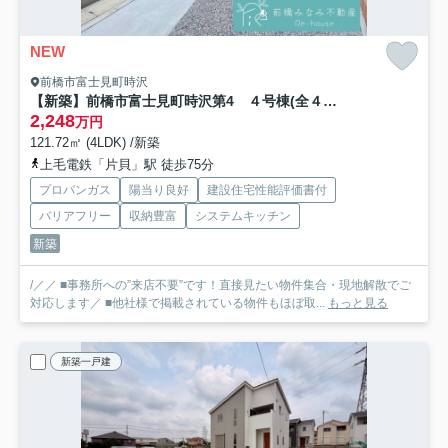
NEW
前橋市富士見町時沢
【新築】前橋市富士見町時沢第4 ４号棟(全４棟) クリエートの家 新築建売分譲
2,248
万円
121.72㎡ (4LDK) /新築
上毛電鉄「片貝」駅 徒歩75分
プロパンガス
陽当り良好
建設住宅性能評価書付
バリアフリー
収納豊富
システムキッチン
新築
/／／ ■事務所への”来店不要”です！直接見たい物件集合・現地解散でご
対応します／ ■他社様で掲載されている物件もほぼ取...
もっと見る
新築一戸建