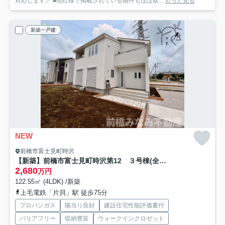
対応します／ ■他社様で掲載されている物件もほぼ取...
もっと見る
新築一戸建
NEW
前橋市富士見町時沢
【新築】前橋市富士見町時沢第12 ３号棟(全５棟) リーブルガーデン 新築建売分譲
2,680
万円
122.55㎡ (4LDK) /新築
上毛電鉄「片貝」駅 徒歩75分
プロパンガス
陽当り良好
建設住宅性能評価書付
バリアフリー
収納豊富
ウォークインクロゼット