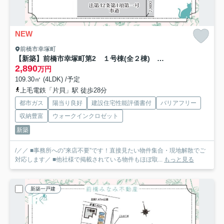
NEW
前橋市幸塚町
【新築】前橋市幸塚町第2 １号棟(全２棟) リーブルガーデン 新築建売分譲
2,890
万円
109.30㎡ (4LDK) /予定
上毛電鉄「片貝」駅 徒歩28分
都市ガス
陽当り良好
建設住宅性能評価書付
バリアフリー
収納豊富
ウォークインクロゼット
新築
/／／ ■事務所への”来店不要”です！直接見たい物件集合・現地解散でご
対応します／ ■他社様で掲載されている物件もほぼ取...
もっと見る
新築一戸建