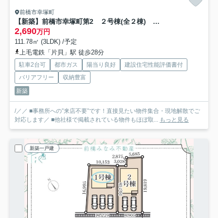
前橋市幸塚町
【新築】前橋市幸塚町第2 ２号棟(全２棟) リーブルガーデン 新築建売分譲
2,690
万円
111.78㎡ (3LDK) /予定
上毛電鉄「片貝」駅 徒歩28分
駐車2台可
都市ガス
陽当り良好
建設住宅性能評価書付
バリアフリー
収納豊富
新築
/／／ ■事務所への”来店不要”です！直接見たい物件集合・現地解散でご
対応します／ ■他社様で掲載されている物件もほぼ取...
もっと見る
新築一戸建