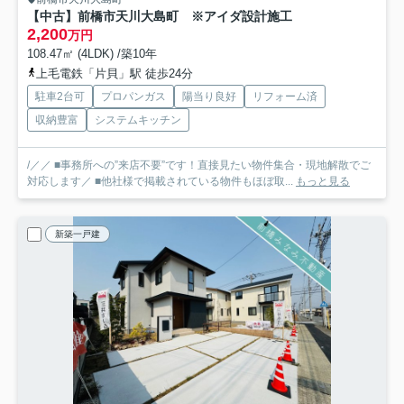
【中古】前橋市天川大島町 ※アイダ設計施工
2,200
万円
108.47㎡ (4LDK) /築10年
上毛電鉄「片貝」駅 徒歩24分
駐車2台可
プロパンガス
陽当り良好
リフォーム済
収納豊富
システムキッチン
/／／ ■事務所への”来店不要”です！直接見たい物件集合・現地解散でご
対応します／ ■他社様で掲載されている物件もほぼ取...
もっと見る
新築一戸建