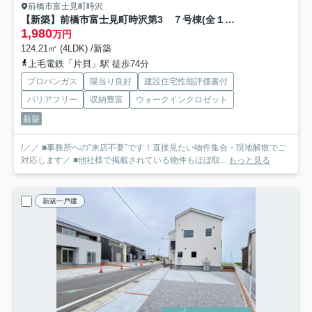
前橋市富士見町時沢
【新築】前橋市富士見町時沢第3 ７号棟(全１１棟) クリエートの家 新築建売分譲
1,980
万円
124.21㎡ (4LDK) /新築
上毛電鉄「片貝」駅 徒歩74分
プロパンガス
陽当り良好
建設住宅性能評価書付
バリアフリー
収納豊富
ウォークインクロゼット
新築
/／／ ■事務所への”来店不要”です！直接見たい物件集合・現地解散でご
対応します／ ■他社様で掲載されている物件もほぼ取...
もっと見る
新築一戸建