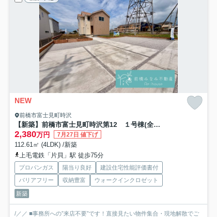
NEW
前橋市富士見町時沢
【新築】前橋市富士見町時沢第12 １号棟(全５棟) リーブルガーデン 新築建売分譲
2,380
万円
7月27日 値下げ
112.61㎡ (4LDK) /新築
上毛電鉄「片貝」駅 徒歩75分
プロパンガス
陽当り良好
建設住宅性能評価書付
バリアフリー
収納豊富
ウォークインクロゼット
新築
/／／ ■事務所への”来店不要”です！直接見たい物件集合・現地解散でご