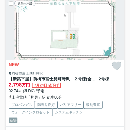
新築一戸建
NEW
前橋市富士見町時沢
【新築平屋】前橋市富士見町時沢 ２号棟(全２棟) 新築建売分譲
2号棟
2,798
万円
7月24日 値下げ
92.74㎡ (3LDK) /予定
上毛電鉄「片貝」駅 徒歩80分
プロパンガス
陽当り良好
バリアフリー
収納豊富
ウォークインクロゼット
システムキッチン
新築