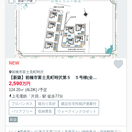
新築一戸建
NEW
前橋市富士見町時沢
【新築】前橋市富士見町時沢第５ ５号棟(全８棟) クリエートの家 新築建売分譲
2,590
万円
124.20㎡ (4LDK) /予定
上毛電鉄「片貝」駅 徒歩77分
プロパンガス
陽当り良好
建設住宅性能評価書付
バリアフリー
収納豊富
ウォークインクロゼット
新築
/／／ ■事務所への”来店不要”です！直接見たい物件集合・現地解散でご