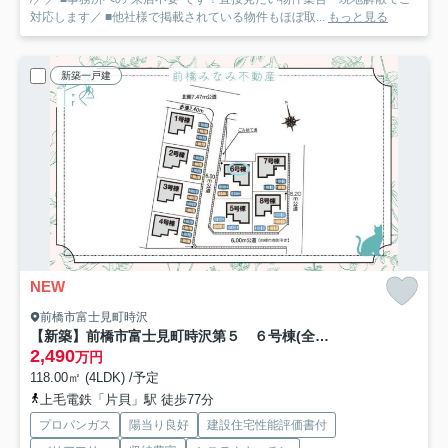
対応します／ ■他社様で掲載されている物件もほぼ取...
もっと見る
新築一戸建
NEW
前橋市富士見町時沢
【新築】前橋市富士見町時沢第５ ６号棟(全８棟) クリエートの家 新築建売分譲
2,490
万円
118.00㎡ (4LDK) /予定
上毛電鉄「片貝」駅 徒歩77分
プロパンガス
陽当り良好
建設住宅性能評価書付