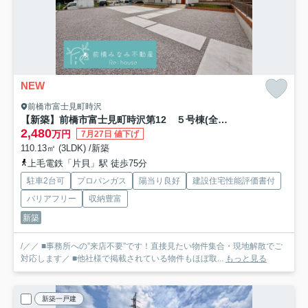
NEW
前橋市富士見町時沢
【新築】前橋市富士見町時沢第12 ５号棟(全５棟) リーブルガーデン 新築建売分譲
2,480
万円
7月27日 値下げ
110.13㎡ (3LDK) /新築
上毛電鉄「片貝」駅 徒歩75分
駐車2台可
プロパンガス
陽当り良好
建設住宅性能評価書付
バリアフリー
収納豊富
新築
/／／ ■事務所への”来店不要”です！直接見たい物件集合・現地解散でご
対応します／ ■他社様で掲載されている物件もほぼ取...
もっと見る
新築一戸建