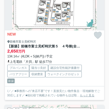
NEW
前橋市富士見町時沢
【新築】前橋市富士見町時沢第５ ４号棟(全８棟) クリエートの家 新築建売分譲
2,650
万円
134.14㎡ (4LDK＋S(納戸)) /予定
上毛電鉄「片貝」駅 徒歩77分
プロパンガス
陽当り良好
建設住宅性能評価書付
バリアフリー
収納豊富
ウォークインクロゼット
新築
/／／ ■事務所への”来店不要”です！直接見たい物件集合・現地解散でご
対応します／ ■他社様で掲載されている物件もほぼ取...
もっと見る