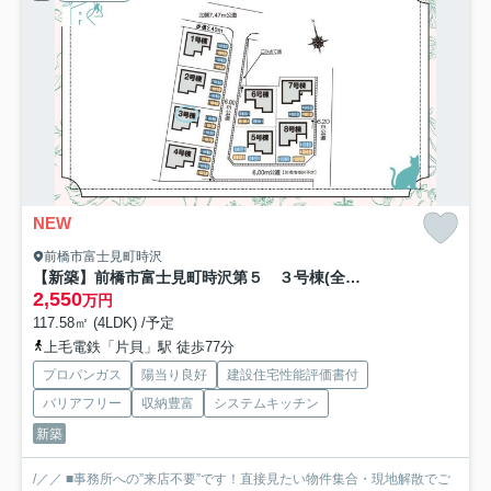
NEW
前橋市富士見町時沢
【新築】前橋市富士見町時沢第５ ３号棟(全８棟) クリエートの家 新築建売分譲
2,550
万円
117.58㎡ (4LDK) /予定
上毛電鉄「片貝」駅 徒歩77分
プロパンガス
陽当り良好
建設住宅性能評価書付
バリアフリー
収納豊富
システムキッチン
新築
/／／ ■事務所への”来店不要”です！直接見たい物件集合・現地解散でご