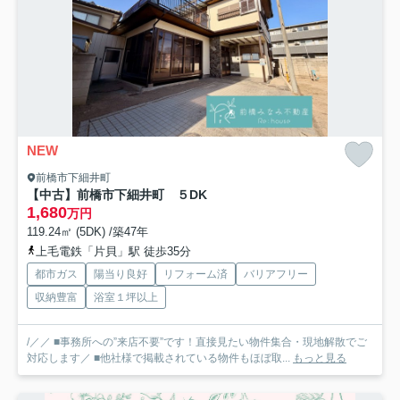
NEW
前橋市下細井町
【中古】前橋市下細井町 ５DK
1,680
万円
119.24㎡ (5DK) /築47年
上毛電鉄「片貝」駅 徒歩35分
都市ガス
陽当り良好
リフォーム済
バリアフリー
収納豊富
浴室１坪以上
/／／ ■事務所への”来店不要”です！直接見たい物件集合・現地解散でご
対応します／ ■他社様で掲載されている物件もほぼ取...
もっと見る