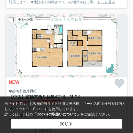
対応します／ ■他社様で掲載されている物件もほぼ取...
もっと見る
中古一戸建
NEW
前橋市西片貝町
【中古】前橋市西片貝町4丁目 3LDK
1,129
万円
7月30日 値下げ
当サイトでは、お客様の当サイト利用状況把握、サービス向上検討を目的と
85.28㎡ (3LDK) /築43年
して、クッキー（Cookie）を使用しています。
詳しくは、当社の
「Cookieの取扱いについて」
をご確認ください。
上毛電鉄「片貝」駅 徒歩12分
駐車2台可
プロパンガス
陽当り良好
リフォーム済
閉じる
バリアフリー
収納豊富