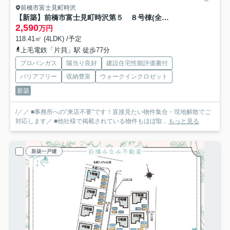
前橋市富士見町時沢
【新築】前橋市富士見町時沢第５ ８号棟(全８棟) クリエートの家 新築建売分譲
2,590
万円
118.41㎡ (4LDK) /予定
上毛電鉄「片貝」駅 徒歩77分
プロパンガス
陽当り良好
建設住宅性能評価書付
バリアフリー
収納豊富
ウォークインクロゼット
新築
/／／ ■事務所への”来店不要”です！直接見たい物件集合・現地解散でご
対応します／ ■他社様で掲載されている物件もほぼ取...
もっと見る
新築一戸建