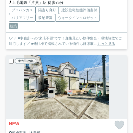
上毛電鉄「片貝」駅 徒歩75分
プロパンガス
陽当り良好
建設住宅性能評価書付
バリアフリー
収納豊富
ウォークインクロゼット
新築
/／／ ■事務所への”来店不要”です！直接見たい物件集合・現地解散でご
対応します／ ■他社様で掲載されている物件もほぼ取...
もっと見る
中古一戸建
NEW
前橋市天川大島町