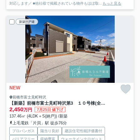
対応します／ ■他社様で掲載されている物件もほぼ取...
もっと見る
新築一戸建
NEW
前橋市富士見町時沢
【新築】前橋市富士見町時沢第3 １０号棟(全１１棟) クリエートの家 新築建売分譲
2,450
万円
7月25日 値下げ
137.46㎡ (4LDK＋S(納戸)) /新築
上毛電鉄「片貝」駅 徒歩76分
プロパンガス
陽当り良好
建設住宅性能評価書付
バリアフリー
収納豊富
ウォークインクロゼット