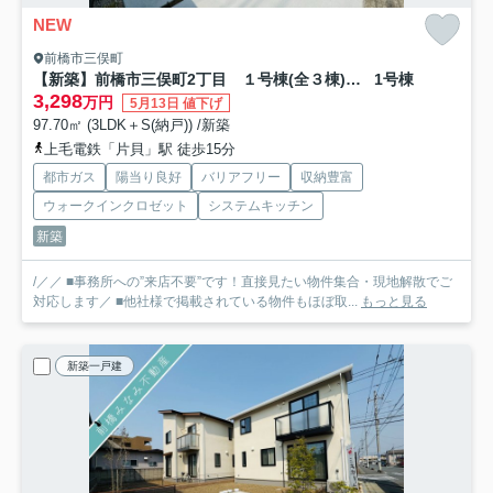
NEW
前橋市三俣町
【新築】前橋市三俣町2丁目 １号棟(全３棟) MOCXGARDEN 新築建売分譲
1号棟
3,298
万円
5月13日 値下げ
97.70㎡ (3LDK＋S(納戸)) /新築
上毛電鉄「片貝」駅 徒歩15分
都市ガス
陽当り良好
バリアフリー
収納豊富
ウォークインクロゼット
システムキッチン
新築
/／／ ■事務所への”来店不要”です！直接見たい物件集合・現地解散でご
対応します／ ■他社様で掲載されている物件もほぼ取...
もっと見る
新築一戸建