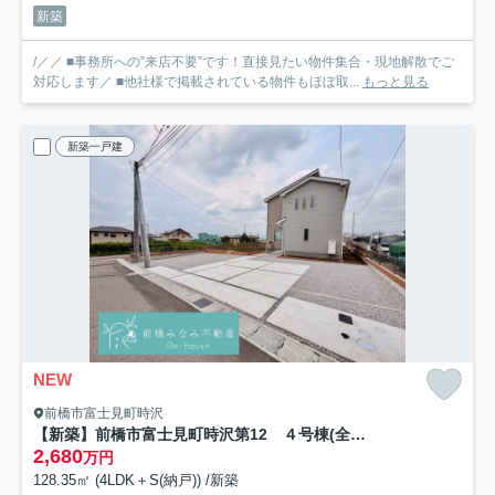
新築
/／／ ■事務所への”来店不要”です！直接見たい物件集合・現地解散でご
対応します／ ■他社様で掲載されている物件もほぼ取...
もっと見る
新築一戸建
NEW
前橋市富士見町時沢
【新築】前橋市富士見町時沢第12 ４号棟(全５棟) リーブルガーデン 新築建売分譲
2,680
万円
128.35㎡ (4LDK＋S(納戸)) /新築