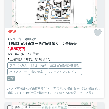
NEW
前橋市富士見町時沢
【新築】前橋市富士見町時沢第５ ２号棟(全８棟) クリエートの家 新築建売分譲
2,550
万円
124.20㎡ (4LDK) /予定
上毛電鉄「片貝」駅 徒歩77分
プロパンガス
陽当り良好
建設住宅性能評価書付
バリアフリー
収納豊富
ウォークインクロゼット
新築
/／／ ■事務所への”来店不要”です！直接見たい物件集合・現地解散でご
対応します／ ■他社様で掲載されている物件もほぼ取...
もっと見る
新築一戸建