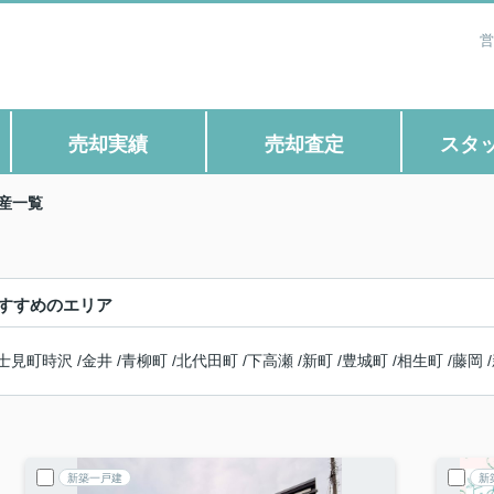
営
売却実績
売却査定
スタ
産一覧
すすめのエリア
士見町時沢
/
金井
/
青柳町
/
北代田町
/
下高瀬
/
新町
/
豊城町
/
相生町
/
藤岡
/
新築一戸建
新