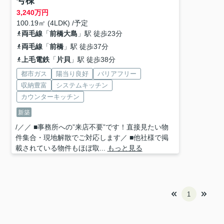
号棟
3,240
万円
100.19㎡ (4LDK) /予定
両毛線
「
前橋大島
」駅 徒歩23分
両毛線
「
前橋
」駅 徒歩37分
上毛電鉄
「
片貝
」駅 徒歩38分
都市ガス
陽当り良好
バリアフリー
収納豊富
システムキッチン
カウンターキッチン
新築
/／／ ■事務所への”来店不要”です！直接見たい物
件集合・現地解散でご対応します／ ■他社様で掲
載されている物件もほぼ取...
もっと見る
1