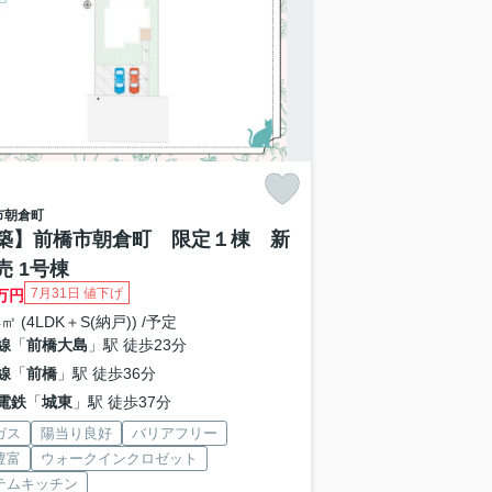
市
朝倉町
築】前橋市朝倉町 限定１棟 新
売 1号棟
7月31日 値下げ
万円
4㎡ (4LDK＋S(納戸)) /予定
線
「
前橋大島
」駅 徒歩23分
線
「
前橋
」駅 徒歩36分
電鉄
「
城東
」駅 徒歩37分
ガス
陽当り良好
バリアフリー
豊富
ウォークインクロゼット
テムキッチン