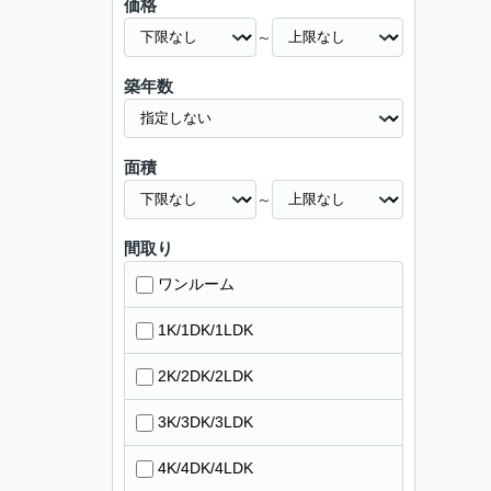
価格
～
築年数
面積
～
間取り
ワンルーム
1K/1DK/1LDK
2K/2DK/2LDK
3K/3DK/3LDK
4K/4DK/4LDK