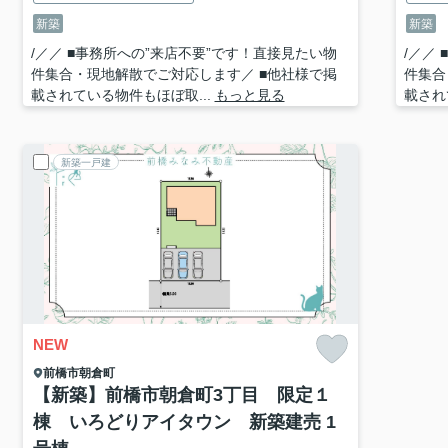
新築
新築
/／／ ■事務所への”来店不要”です！直接見たい物
/／／
件集合・現地解散でご対応します／ ■他社様で掲
件集合
載されている物件もほぼ取...
もっと見る
載され
新築一戸建
NEW
前橋市
朝倉町
【新築】前橋市朝倉町3丁目 限定１
棟 いろどりアイタウン 新築建売 1