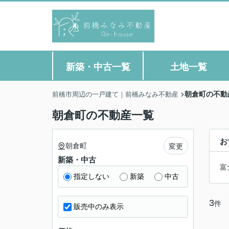
新築・中古一覧
土地一覧
朝倉町の不動
前橋市周辺の一戸建て｜前橋みなみ不動産
朝倉町の不動産一覧
お
朝倉町
変更
新築・中古
富
指定しない
新築
中古
3
件
販売中のみ表示