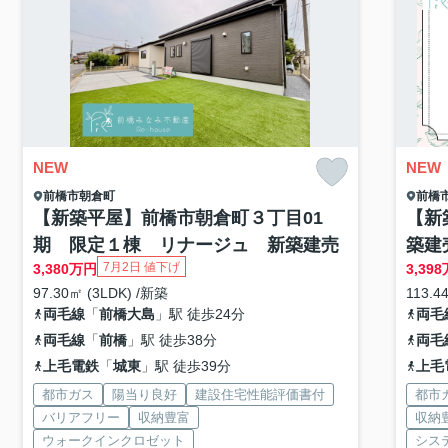
NEW
NEW
前橋市
朝倉町
前橋
【新築平屋】前橋市朝倉町３丁目01
【新
期 限定１棟 リナージュ 新築建売
築建
7月2日 値下げ
3,380
万円
3,398
97.30㎡ (3LDK) /新築
113.4
両毛線
「
前橋大島
」駅 徒歩24分
両毛
両毛線
「
前橋
」駅 徒歩38分
両毛
上毛電鉄
「
城東
」駅 徒歩39分
上毛
都市ガス
陽当り良好
建設住宅性能評価書付
都市
バリアフリー
収納豊富
収納
ウォークインクロゼット
シス