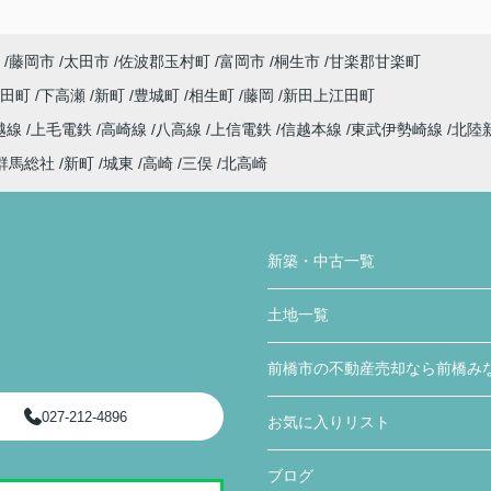
藤岡市
太田市
佐波郡玉村町
富岡市
桐生市
甘楽郡甘楽町
代田町
下高瀬
新町
豊城町
相生町
藤岡
新田上江田町
越線
上毛電鉄
高崎線
八高線
上信電鉄
信越本線
東武伊勢崎線
北陸
群馬総社
新町
城東
高崎
三俣
北高崎
新築・中古一覧
土地一覧
前橋市の不動産売却なら前橋み
027-212-4896
お気に入りリスト
ブログ