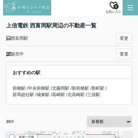
0
お気に入り
上信電鉄 西富岡駅周辺の不動産一覧
西富岡駅
変更
販売中
変更
おすすめの駅
前橋駅
/
中央前橋駅
/
北藤岡駅
/
新前橋駅
/
新町駅
/
群馬総社駅
/
城東駅
/
高崎駅
/
北高崎駅
/
三俣駅
20
件
新築一戸建