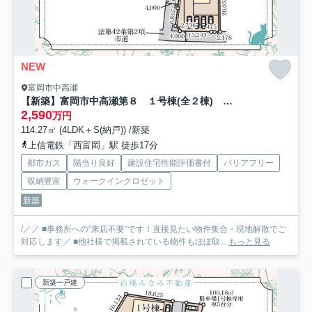
NEW
富岡市中高瀬
【新築】富岡市中高瀬第８ １号棟(全２棟) リーブルガーデン 新築建売分譲
2,590
万円
114.27㎡ (4LDK＋S(納戸)) /新築
上信電鉄「西富岡」駅 徒歩17分
都市ガス
陽当り良好
建設住宅性能評価書付
バリアフリー
収納豊富
ウォークインクロゼット
新築
/／／ ■事務所への”来店不要”です！直接見たい物件集合・現地解散でご
対応します／ ■他社様で掲載されている物件もほぼ取...
もっと見る
新築一戸建