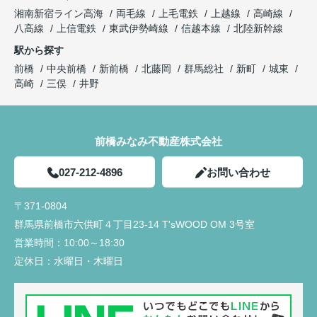
湘南新宿ライン高海
両毛線
上毛電鉄
上越線
高崎線
八高線
上信電鉄
東武伊勢崎線
信越本線
北陸新幹線
駅から探す
前橋
中央前橋
新前橋
北藤岡
群馬総社
新町
城東
高崎
三俣
井野
前橋みなみ不動産株式会社
027-212-4896
お問い合わせ
〒371-0804
群馬県前橋市六供町４丁目23‐14 T'sWOOD OM 3号室
営業時間：
10:00～18:30
定休日：
水曜日・木曜日