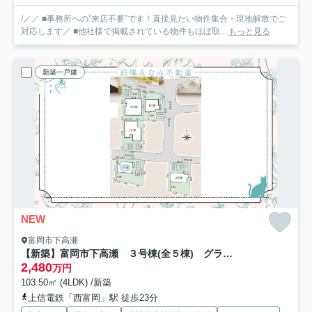
/／／ ■事務所への”来店不要”です！直接見たい物件集合・現地解散でご
対応します／ ■他社様で掲載されている物件もほぼ取...
もっと見る
新築一戸建
NEW
富岡市下高瀬
【新築】富岡市下高瀬 ３号棟(全５棟) グラファーレ 新築建売分譲
2,480
万円
103.50㎡ (4LDK) /新築
上信電鉄「西富岡」駅 徒歩23分