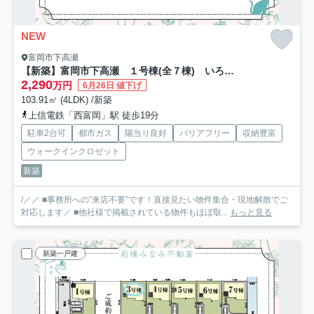
NEW
富岡市下高瀬
【新築】富岡市下高瀬 １号棟(全７棟) いろどりアイタウン 新築建売分譲
2,290
万円
6月26日 値下げ
103.91㎡ (4LDK) /新築
上信電鉄「西富岡」駅 徒歩19分
駐車2台可
都市ガス
陽当り良好
バリアフリー
収納豊富
ウォークインクロゼット
新築
/／／ ■事務所への”来店不要”です！直接見たい物件集合・現地解散でご
対応します／ ■他社様で掲載されている物件もほぼ取...
もっと見る
新築一戸建