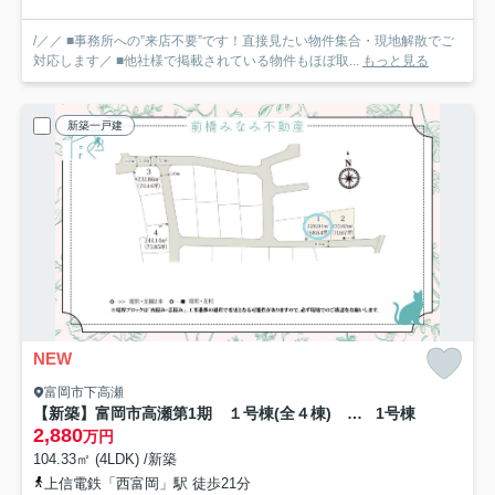
/／／ ■事務所への”来店不要”です！直接見たい物件集合・現地解散でご
対応します／ ■他社様で掲載されている物件もほぼ取...
もっと見る
新築一戸建
NEW
富岡市下高瀬
【新築】富岡市高瀬第1期 １号棟(全４棟) ワイウッドコート 新築建売分譲
1号棟
2,880
万円
104.33㎡ (4LDK) /新築
上信電鉄「西富岡」駅 徒歩21分