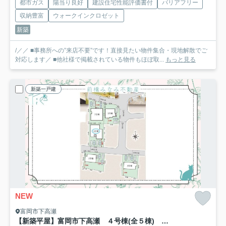
都市ガス
陽当り良好
建設住宅性能評価書付
バリアフリー
収納豊富
ウォークインクロゼット
新築
/／／ ■事務所への”来店不要”です！直接見たい物件集合・現地解散でご
対応します／ ■他社様で掲載されている物件もほぼ取...
もっと見る
新築一戸建
NEW
富岡市下高瀬
【新築平屋】富岡市下高瀬 ４号棟(全５棟) グラファーレ 新築建売分譲