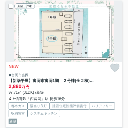
新築一戸建
NEW
富岡市富岡
【新築平屋】富岡市富岡1期 ２号棟(全２棟) リナージュ 新築建売分譲
2,880
万円
97.71㎡ (3LDK) /新築
上信電鉄「西富岡」駅 徒歩16分
都市ガス
陽当り良好
建設住宅性能評価書付
バリアフリー
収納豊富
システムキッチン
新築