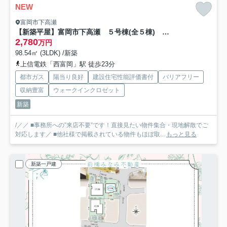
NEW
富岡市下高瀬
【新築平屋】富岡市下高瀬 ５号棟(全５棟) グラファーレ 新築建売分譲
2,780
万円
98.54㎡ (3LDK) /新築
上信電鉄「西富岡」駅 徒歩23分
都市ガス
陽当り良好
建設住宅性能評価書付
バリアフリー
収納豊富
ウォークインクロゼット
新築
/／／ ■事務所への”来店不要”です！直接見たい物件集合・現地解散でご
対応します／ ■他社様で掲載されている物件もほぼ取...
もっと見る
新築一戸建