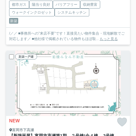
都市ガス
陽当り良好
バリアフリー
収納豊富
ウォークインクロゼット
システムキッチン
新築
/／／ ■事務所への”来店不要”です！直接見たい物件集合・現地解散でご
対応します／ ■他社様で掲載されている物件もほぼ取...
もっと見る
新築一戸建
NEW
富岡市下高瀬
【新築平屋】富岡市高瀬第1期 ２号棟(全４棟) ワイウッドコート 新築建売分譲
2号棟