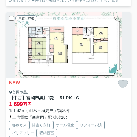
対応します／ ■他社様で掲載されている物件もほぼ取...
もっと見る
中古一戸建
NEW
富岡市黒川
【中古】富岡市黒川1期 ５LDK＋S
1,699
万円
151.82㎡ (5LDK＋S(納戸)) /築30年
上信電鉄「西富岡」駅 徒歩18分
都市ガス
陽当り良好
オール電化
リフォーム済
バリアフリー
収納豊富