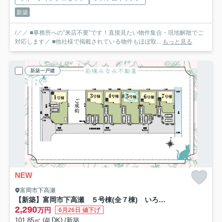
新築
/／／ ■事務所への”来店不要”です！直接見たい物件集合・現地解散でご
対応します／ ■他社様で掲載されている物件もほぼ取...
もっと見る
新築一戸建
NEW
富岡市下高瀬
【新築】富岡市下高瀬 ５号棟(全７棟) いろどりアイタウン 新築建売分譲
2,290
万円
6月26日 値下げ
101.85㎡ (4LDK) /新築