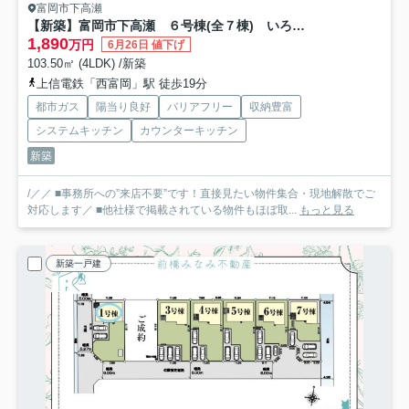
富岡市下高瀬
【新築】富岡市下高瀬 ６号棟(全７棟) いろどりアイタウン 新築建売分譲
1,890
万円
6月26日 値下げ
103.50㎡ (4LDK) /新築
上信電鉄「西富岡」駅 徒歩19分
都市ガス
陽当り良好
バリアフリー
収納豊富
システムキッチン
カウンターキッチン
新築
/／／ ■事務所への”来店不要”です！直接見たい物件集合・現地解散でご
対応します／ ■他社様で掲載されている物件もほぼ取...
もっと見る
新築一戸建