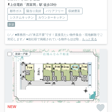
上信電鉄「西富岡」駅 徒歩19分
都市ガス
陽当り良好
バリアフリー
収納豊富
システムキッチン
カウンターキッチン
新築
/／／ ■事務所への”来店不要”です！直接見たい物件集合・現地解散でご
対応します／ ■他社様で掲載されている物件もほぼ取...
もっと見る
新築一戸建
NEW