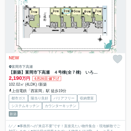
NEW
富岡市下高瀬
【新築】富岡市下高瀬 ４号棟(全７棟) いろどりアイタウン 新築建売分譲
2,190
万円
6月26日 値下げ
102.02㎡ (4LDK) /新築
上信電鉄「西富岡」駅 徒歩19分
都市ガス
陽当り良好
バリアフリー
収納豊富
システムキッチン
カウンターキッチン
新築
/／／ ■事務所への”来店不要”です！直接見たい物件集合・現地解散でご