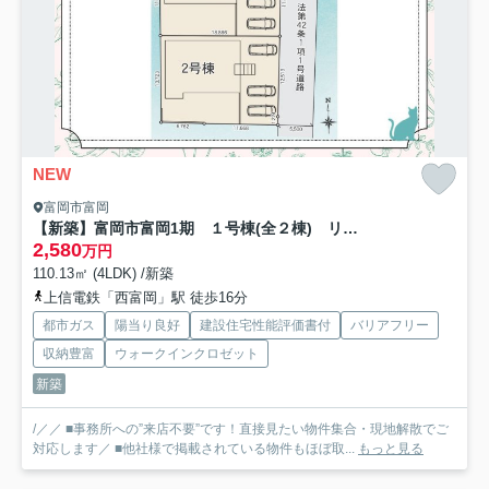
NEW
富岡市富岡
【新築】富岡市富岡1期 １号棟(全２棟) リナージュ 新築建売分譲
2,580
万円
110.13㎡ (4LDK) /新築
上信電鉄「西富岡」駅 徒歩16分
都市ガス
陽当り良好
建設住宅性能評価書付
バリアフリー
収納豊富
ウォークインクロゼット
新築
/／／ ■事務所への”来店不要”です！直接見たい物件集合・現地解散でご
対応します／ ■他社様で掲載されている物件もほぼ取...
もっと見る