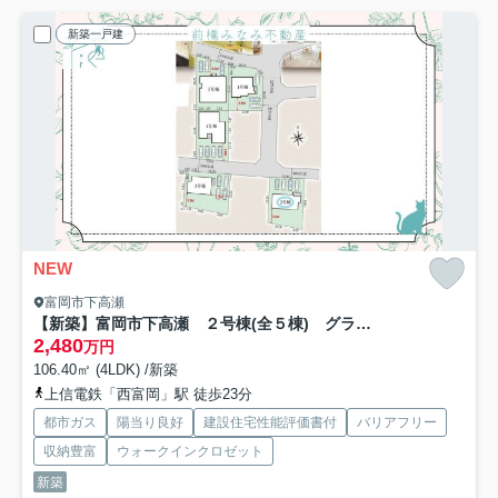
新築一戸建
NEW
富岡市下高瀬
【新築】富岡市下高瀬 ２号棟(全５棟) グラファーレ 新築建売分譲
2,480
万円
106.40㎡ (4LDK) /新築
上信電鉄「西富岡」駅 徒歩23分
都市ガス
陽当り良好
建設住宅性能評価書付
バリアフリー
収納豊富
ウォークインクロゼット
新築