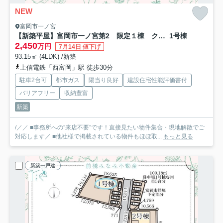
NEW
富岡市一ノ宮
【新築平屋】富岡市一ノ宮第2 限定１棟 クレイドルガーデン 新築建売
1号棟
2,450
万円
7月14日 値下げ
93.15㎡ (4LDK) /新築
上信電鉄「西富岡」駅 徒歩30分
駐車2台可
都市ガス
陽当り良好
建設住宅性能評価書付
バリアフリー
収納豊富
新築
/／／ ■事務所への”来店不要”です！直接見たい物件集合・現地解散でご
対応します／ ■他社様で掲載されている物件もほぼ取...
もっと見る
新築一戸建