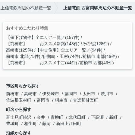
上信電鉄周辺の不動産一覧
上信電鉄 西富岡駅周辺の不動産一覧
おすすめこだわり特集
【値下げ物件】全エリア一覧／(157件)
【前橋市】 おススメ新築(148件)
その他(128件)
高崎市(125件)
【中古住宅】全エリア一覧／(94件)
前橋市 北部(75件)
伊勢崎・玉村(74件)
前橋市 南部(46件)
【前橋市】 おススメ中古(44件)
前橋市 西部(43件)
市区町村から探す
前橋市
高崎市
伊勢崎市
藤岡市
太田市
渋川市
佐波郡玉村町
富岡市
桐生市
甘楽郡甘楽町
町名から探す
富士見町時沢
金井
青柳町
北代田町
下高瀬
新町
豊城町
相生町
藤岡
新田上江田町
沿線から探す