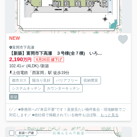
NEW
富岡市下高瀬
【新築】富岡市下高瀬 ３号棟(全７棟) いろどりアイタウン 新築建売分譲
2,190
万円
6月26日 値下げ
102.41㎡ (4LDK) /新築
上信電鉄「西富岡」駅 徒歩19分
都市ガス
陽当り良好
バリアフリー
収納豊富
システムキッチン
カウンターキッチン
新築
/／／ ■事務所への”来店不要”です！直接見たい物件集合・現地解散でご
対応します／ ■他社様で掲載されている物件もほぼ取...
もっと見る
新築一戸建