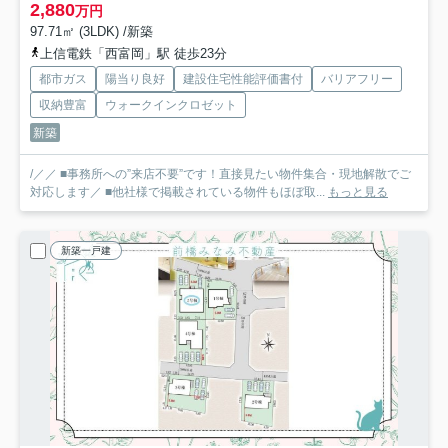
2,880
万円
97.71㎡ (3LDK) /新築
上信電鉄「西富岡」駅 徒歩23分
都市ガス
陽当り良好
建設住宅性能評価書付
バリアフリー
収納豊富
ウォークインクロゼット
新築
/／／ ■事務所への”来店不要”です！直接見たい物件集合・現地解散でご
対応します／ ■他社様で掲載されている物件もほぼ取...
もっと見る
新築一戸建