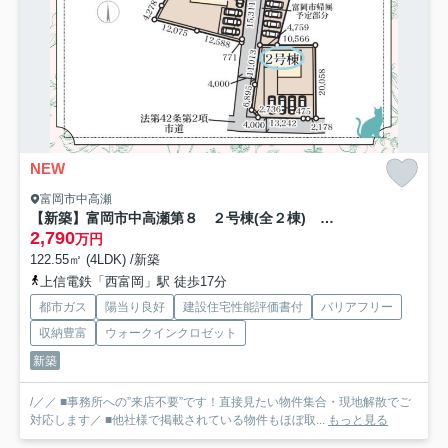
NEW
富岡市中高瀬
【新築】富岡市中高瀬第８ ２号棟(全２棟) リーブルガーデン 新築建売分譲
2,790
万円
122.55㎡ (4LDK) /新築
上信電鉄「西富岡」駅 徒歩17分
都市ガス
陽当り良好
建設住宅性能評価書付
バリアフリー
収納豊富
ウォークインクロゼット
新築
/／／ ■事務所への”来店不要”です！直接見たい物件集合・現地解散でご
対応します／ ■他社様で掲載されている物件もほぼ取...
もっと見る