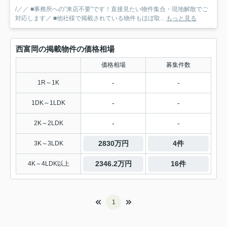
/／／ ■事務所への”来店不要”です！直接見たい物件集合・現地解散でご
対応します／ ■他社様で掲載されている物件もほぼ取...
もっと見る
西富岡の掲載物件の価格相場
価格相場
募集件数
-
-
1R～1K
-
-
1DK～1LDK
-
-
2K～2LDK
2830万円
4件
3K～3LDK
2346.2万円
16件
4K～4LDK以上
1