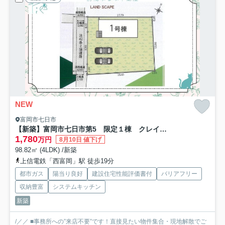
NEW
富岡市七日市
【新築】富岡市七日市第5 限定１棟 クレイドルガーデン 新築建売
1,780
万円
8月10日 値下げ
98.82㎡ (4LDK) /新築
上信電鉄「西富岡」駅 徒歩19分
都市ガス
陽当り良好
建設住宅性能評価書付
バリアフリー
収納豊富
システムキッチン
新築
/／／ ■事務所への”来店不要”です！直接見たい物件集合・現地解散でご