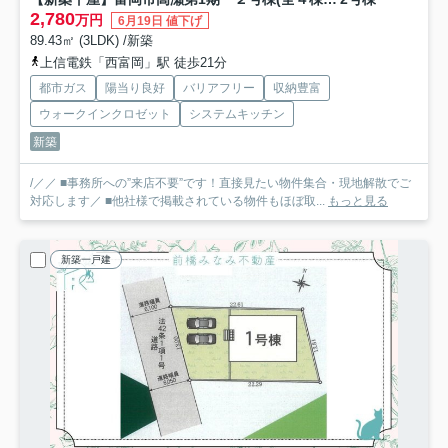
2,780
万円
6月19日 値下げ
89.43㎡ (3LDK) /新築
上信電鉄「西富岡」駅 徒歩21分
都市ガス
陽当り良好
バリアフリー
収納豊富
ウォークインクロゼット
システムキッチン
新築
/／／ ■事務所への”来店不要”です！直接見たい物件集合・現地解散でご
対応します／ ■他社様で掲載されている物件もほぼ取...
もっと見る
新築一戸建