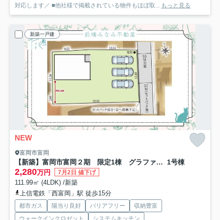
対応します／ ■他社様で掲載されている物件もほぼ取...
もっと見る
新築一戸建
NEW
富岡市富岡
【新築】富岡市富岡２期 限定1棟 グラファーレ 新築建売
1号棟
2,280
万円
7月2日 値下げ
111.99㎡ (4LDK) /新築
上信電鉄「西富岡」駅 徒歩15分
都市ガス
陽当り良好
バリアフリー
収納豊富
ウォークインクロゼット
システムキッチン