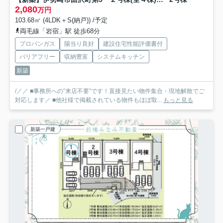
2,080
万円
103.68㎡ (4LDK＋S(納戸)) /予定
両毛線「岩宿」駅 徒歩68分
プロパンガス
陽当り良好
建設住宅性能評価書付
バリアフリー
収納豊富
システムキッチン
新築
/／／ ■事務所への”来店不要”です！直接見たい物件集合・現地解散でご
対応します／ ■他社様で掲載されている物件もほぼ取...
もっと見る
新築一戸建