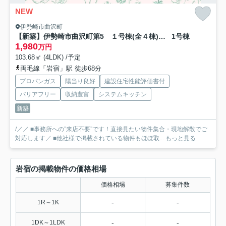
NEW
伊勢崎市曲沢町
【新築】伊勢崎市曲沢町第5 １号棟(全４棟) クレイドルガーデン 新築建売分譲
1号棟
1,980
万円
103.68㎡ (4LDK) /予定
両毛線「岩宿」駅 徒歩68分
プロパンガス
陽当り良好
建設住宅性能評価書付
バリアフリー
収納豊富
システムキッチン
新築
/／／ ■事務所への”来店不要”です！直接見たい物件集合・現地解散でご
対応します／ ■他社様で掲載されている物件もほぼ取...
もっと見る
岩宿の掲載物件の価格相場
価格相場
募集件数
-
-
1R～1K
-
-
1DK～1LDK