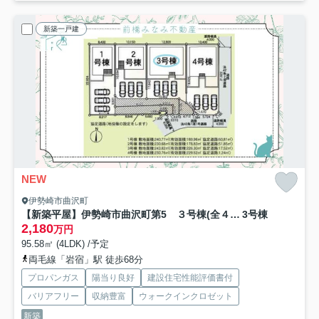
新築一戸建
NEW
伊勢崎市曲沢町
【新築平屋】伊勢崎市曲沢町第5 ３号棟(全４棟) クレイドルガーデン 新築建売分譲
3号棟
2,180
万円
95.58㎡ (4LDK) /予定
両毛線「岩宿」駅 徒歩68分
プロパンガス
陽当り良好
建設住宅性能評価書付
バリアフリー
収納豊富
ウォークインクロゼット
新築