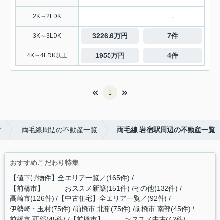
-
-
2K～2LDK
3226.6万円
7件
3K～3LDK
1955万円
4件
4K～4LDK以上
1
す
両毛線周辺の不動産一覧
両毛線 岩宿駅周辺の不動産一覧
おすすめこだわり特集
【値下げ物件】全エリア一覧／(165件)
【前橋市】 おススメ新築(151件)
その他(132件)
高崎市(126件)
【中古住宅】全エリア一覧／(92件)
伊勢崎・玉村(75件)
前橋市 北部(75件)
前橋市 南部(45件)
前橋市 西部(45件)
【前橋市】 おススメ中古(42件)