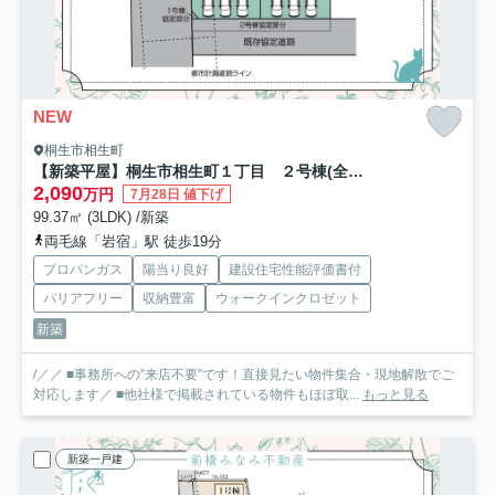
NEW
桐生市相生町
【新築平屋】桐生市相生町１丁目 ２号棟(全２棟) ブルーミングガーデン 新築建売分譲
2,090
万円
7月28日 値下げ
99.37㎡ (3LDK) /新築
両毛線「岩宿」駅 徒歩19分
プロパンガス
陽当り良好
建設住宅性能評価書付
バリアフリー
収納豊富
ウォークインクロゼット
新築
/／／ ■事務所への”来店不要”です！直接見たい物件集合・現地解散でご
対応します／ ■他社様で掲載されている物件もほぼ取...
もっと見る
新築一戸建