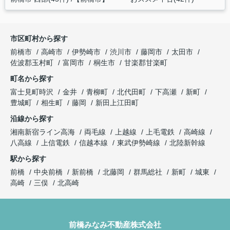
市区町村から探す
前橋市
高崎市
伊勢崎市
渋川市
藤岡市
太田市
佐波郡玉村町
富岡市
桐生市
甘楽郡甘楽町
町名から探す
富士見町時沢
金井
青柳町
北代田町
下高瀬
新町
豊城町
相生町
藤岡
新田上江田町
沿線から探す
湘南新宿ライン高海
両毛線
上越線
上毛電鉄
高崎線
八高線
上信電鉄
信越本線
東武伊勢崎線
北陸新幹線
駅から探す
前橋
中央前橋
新前橋
北藤岡
群馬総社
新町
城東
高崎
三俣
北高崎
前橋みなみ不動産株式会社