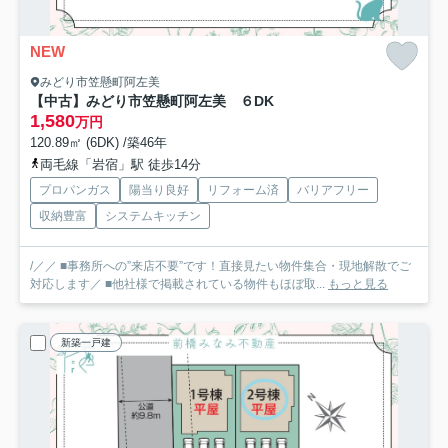
NEW
みどり市笠懸町阿左美
【中古】みどり市笠懸町阿左美 ６DK
1,580
万円
120.89㎡ (6DK) /築46年
両毛線「岩宿」駅 徒歩14分
プロパンガス
陽当り良好
リフォーム済
バリアフリー
収納豊富
システムキッチン
/／／ ■事務所への”来店不要”です！直接見たい物件集合・現地解散でご
対応します／ ■他社様で掲載されている物件もほぼ取...
もっと見る
新築一戸建