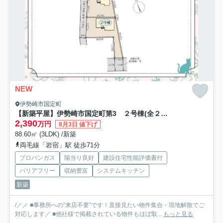
NEW
伊勢崎市国定町
【新築平屋】伊勢崎市国定町第3 ２号棟(全２棟) リーブルガーデン 新築建売分譲
2,390
万円
8月3日 値下げ
88.60㎡ (3LDK) /新築
両毛線「岩宿」駅 徒歩71分
プロパンガス
陽当り良好
建設住宅性能評価書付
バリアフリー
収納豊富
システムキッチン
新築
/／／ ■事務所への”来店不要”です！直接見たい物件集合・現地解散でご
対応します／ ■他社様で掲載されている物件もほぼ取...
もっと見る