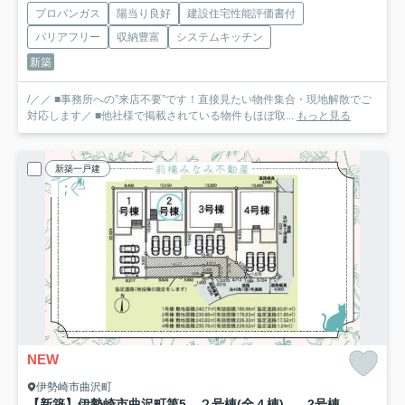
プロパンガス
陽当り良好
建設住宅性能評価書付
バリアフリー
収納豊富
システムキッチン
新築
/／／ ■事務所への”来店不要”です！直接見たい物件集合・現地解散でご
対応します／ ■他社様で掲載されている物件もほぼ取...
もっと見る
新築一戸建
NEW
伊勢崎市曲沢町
【新築】伊勢崎市曲沢町第5 ２号棟(全４棟) クレイドルガーデン 新築建売分譲
2号棟