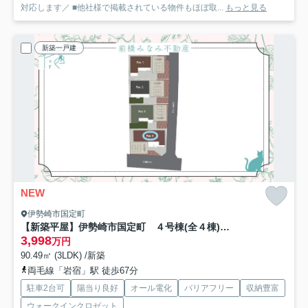
対応します／ ■他社様で掲載されている物件もほぼ取...
もっと見る
新築一戸建
NEW
伊勢崎市国定町
【新築平屋】伊勢崎市国定町 ４号棟(全４棟) トイボックス 新築建売分譲
3,998
万円
90.49㎡ (3LDK) /新築
両毛線「岩宿」駅 徒歩67分
駐車2台可
陽当り良好
オール電化
バリアフリー
収納豊富
ウォークインクロゼット