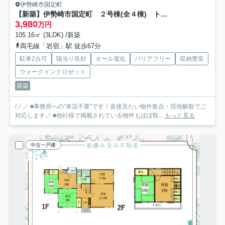
伊勢崎市国定町
【新築】伊勢崎市国定町 ２号棟(全４棟) トイボックス 新築建売分譲
3,980
万円
105.16㎡ (3LDK) /新築
両毛線「岩宿」駅 徒歩67分
駐車2台可
陽当り良好
オール電化
バリアフリー
収納豊富
ウォークインクロゼット
新築
/／／ ■事務所への”来店不要”です！直接見たい物件集合・現地解散でご
対応します／ ■他社様で掲載されている物件もほぼ取...
もっと見る
中古一戸建