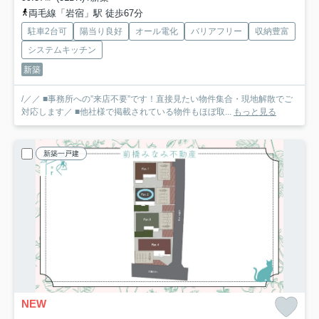
両毛線「岩宿」駅 徒歩67分
駐車2台可
陽当り良好
オール電化
バリアフリー
収納豊富
システムキッチン
新築
/／／ ■事務所への”来店不要”です！直接見たい物件集合・現地解散でご
対応します／ ■他社様で掲載されている物件もほぼ取...
もっと見る
新築一戸建
NEW