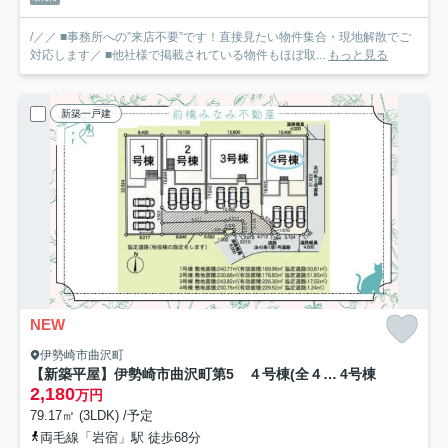
/／／ ■事務所への”来店不要”です！直接見たい物件集合・現地解散でご
対応します／ ■他社様で掲載されている物件もほぼ取...
もっと見る
新築一戸建
NEW
伊勢崎市曲沢町
【新築平屋】伊勢崎市曲沢町第5 ４号棟(全４棟) クレイドルガーデン 新築建売分譲
4号棟
2,180
万円
79.17㎡ (3LDK) /予定
両毛線「岩宿」駅 徒歩68分