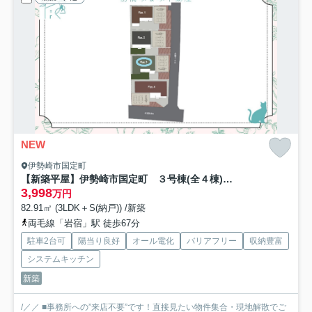
NEW
伊勢崎市国定町
【新築平屋】伊勢崎市国定町 ３号棟(全４棟) トイボックス 新築建売分譲
3,998
万円
82.91㎡ (3LDK＋S(納戸)) /新築
両毛線「岩宿」駅 徒歩67分
駐車2台可
陽当り良好
オール電化
バリアフリー
収納豊富
システムキッチン
新築
/／／ ■事務所への”来店不要”です！直接見たい物件集合・現地解散でご