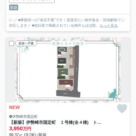
新築
/／／ ■事務所への”来店不要”です！直接見たい物件集合・現地解散でご
対応します／ ■他社様で掲載されている物件もほぼ取...
もっと見る
新築一戸建
NEW
伊勢崎市国定町
【新築】伊勢崎市国定町 １号棟(全４棟) トイボックス 新築建売分譲
3,950
万円
99.37㎡ (3LDK) /新築