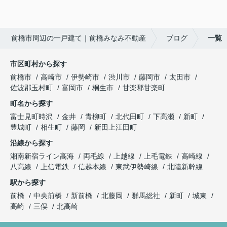
前橋市周辺の一戸建て｜前橋みなみ不動産
ブログ
一覧
市区町村から探す
前橋市
高崎市
伊勢崎市
渋川市
藤岡市
太田市
佐波郡玉村町
富岡市
桐生市
甘楽郡甘楽町
町名から探す
富士見町時沢
金井
青柳町
北代田町
下高瀬
新町
豊城町
相生町
藤岡
新田上江田町
沿線から探す
湘南新宿ライン高海
両毛線
上越線
上毛電鉄
高崎線
八高線
上信電鉄
信越本線
東武伊勢崎線
北陸新幹線
駅から探す
前橋
中央前橋
新前橋
北藤岡
群馬総社
新町
城東
高崎
三俣
北高崎