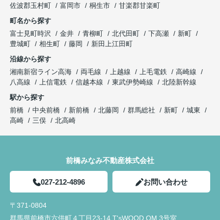
佐波郡玉村町
富岡市
桐生市
甘楽郡甘楽町
町名から探す
富士見町時沢
金井
青柳町
北代田町
下高瀬
新町
豊城町
相生町
藤岡
新田上江田町
沿線から探す
湘南新宿ライン高海
両毛線
上越線
上毛電鉄
高崎線
八高線
上信電鉄
信越本線
東武伊勢崎線
北陸新幹線
駅から探す
前橋
中央前橋
新前橋
北藤岡
群馬総社
新町
城東
高崎
三俣
北高崎
前橋みなみ不動産株式会社
027-212-4896
お問い合わせ
〒371-0804
群馬県前橋市六供町４丁目23‐14 T'sWOOD OM 3号室