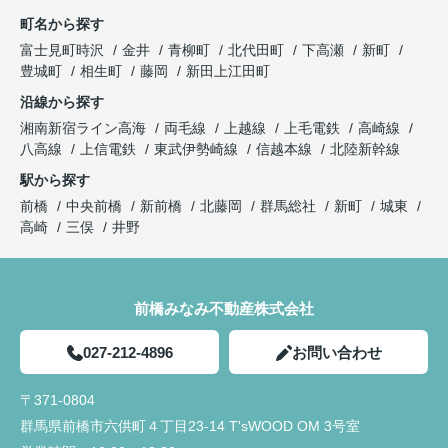
町名から探す
富士見町時沢
金井
青柳町
北代田町
下高瀬
新町
豊城町
相生町
藤岡
新田上江田町
沿線から探す
湘南新宿ライン高海
両毛線
上越線
上毛電鉄
高崎線
八高線
上信電鉄
東武伊勢崎線
信越本線
北陸新幹線
駅から探す
前橋
中央前橋
新前橋
北藤岡
群馬総社
新町
城東
高崎
三俣
井野
前橋みなみ不動産株式会社
027-212-4896
お問い合わせ
〒371-0804
群馬県前橋市六供町４丁目23‐14 T'sWOOD OM 3号室