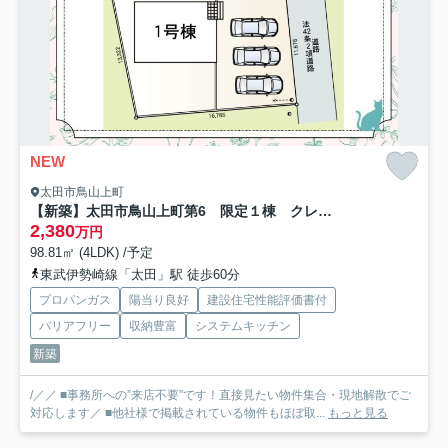
NEW
太田市鳥山上町
【新築】太田市鳥山上町第6 限定１棟 クレイドルガーデン 新築建売
2,380
万円
98.81㎡ (4LDK) /予定
東武伊勢崎線「太田」駅 徒歩60分
プロパンガス
陽当り良好
建設住宅性能評価書付
バリアフリー
収納豊富
システムキッチン
新築
/／／ ■事務所への”来店不要”です！直接見たい物件集合・現地解散でご
対応します／ ■他社様で掲載されている物件もほぼ取...
もっと見る