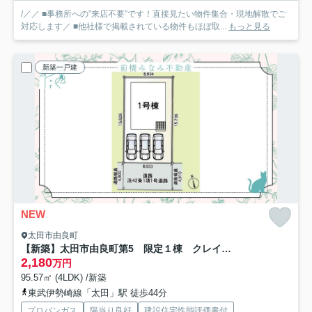
/／／ ■事務所への”来店不要”です！直接見たい物件集合・現地解散でご
対応します／ ■他社様で掲載されている物件もほぼ取...
もっと見る
新築一戸建
NEW
太田市由良町
【新築】太田市由良町第5 限定１棟 クレイドルガーデン 新築建売
2,180
万円
95.57㎡ (4LDK) /新築
東武伊勢崎線「太田」駅 徒歩44分
プロパンガス
陽当り良好
建設住宅性能評価書付