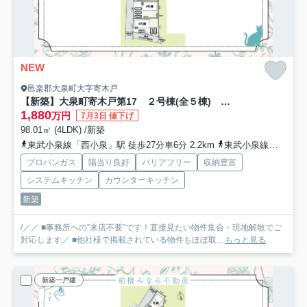
NEW
邑楽郡大泉町大字寄木戸
【新築】大泉町寄木戸第17 ２号棟(全５棟) クレイドルガーデン 新築建売分譲
1,880
万円
7月3日 値下げ
98.01㎡ (4LDK) /新築
東武小泉線「西小泉」駅 徒歩27分車6分 2.2km
東武小泉線「小泉町」駅 徒歩43分
プロパンガス
陽当り良好
バリアフリー
収納豊富
システムキッチン
カウンターキッチン
新築
/／／ ■事務所への”来店不要”です！直接見たい物件集合・現地解散でご
対応します／ ■他社様で掲載されている物件もほぼ取...
もっと見る
新築一戸建