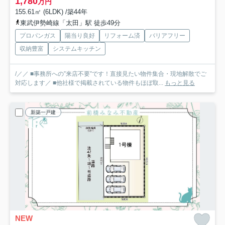
1,780
万円
155.61㎡ (6LDK) /築44年
東武伊勢崎線「太田」駅 徒歩49分
プロパンガス
陽当り良好
リフォーム済
バリアフリー
収納豊富
システムキッチン
/／／ ■事務所への”来店不要”です！直接見たい物件集合・現地解散でご
対応します／ ■他社様で掲載されている物件もほぼ取...
もっと見る
新築一戸建
NEW