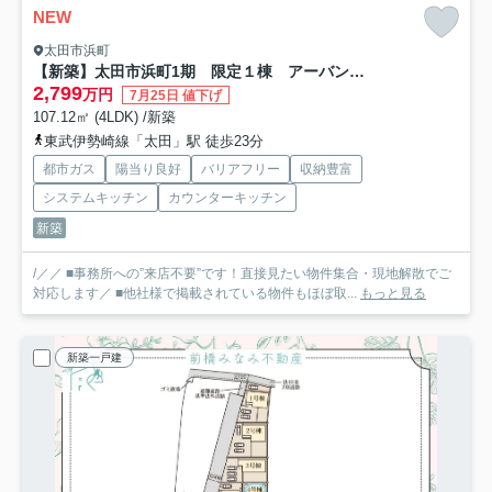
NEW
太田市浜町
【新築】太田市浜町1期 限定１棟 アーバンスタイル 新築建売
2,799
万円
7月25日 値下げ
107.12㎡ (4LDK) /新築
東武伊勢崎線「太田」駅 徒歩23分
都市ガス
陽当り良好
バリアフリー
収納豊富
システムキッチン
カウンターキッチン
新築
/／／ ■事務所への”来店不要”です！直接見たい物件集合・現地解散でご
対応します／ ■他社様で掲載されている物件もほぼ取...
もっと見る
新築一戸建