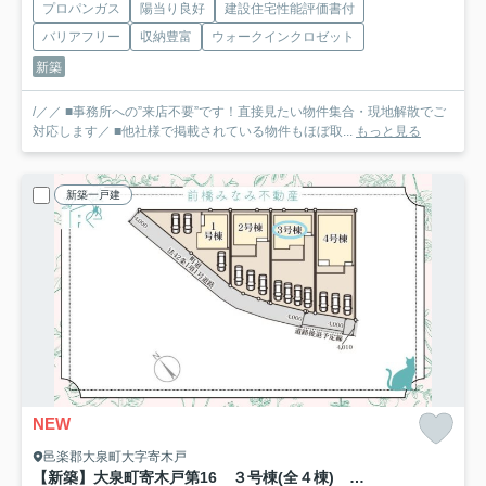
プロパンガス
陽当り良好
建設住宅性能評価書付
バリアフリー
収納豊富
ウォークインクロゼット
新築
/／／ ■事務所への”来店不要”です！直接見たい物件集合・現地解散でご
対応します／ ■他社様で掲載されている物件もほぼ取...
もっと見る
新築一戸建
NEW
邑楽郡大泉町大字寄木戸
【新築】大泉町寄木戸第16 ３号棟(全４棟) リーブルガーデン 新築建売分譲