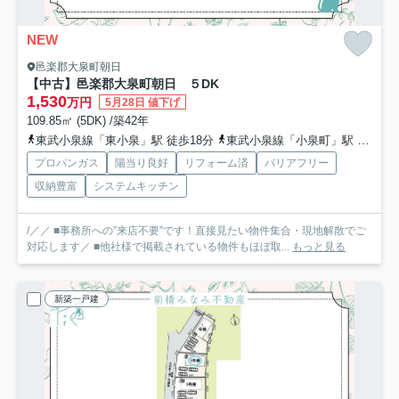
NEW
邑楽郡大泉町朝日
【中古】邑楽郡大泉町朝日 ５DK
1,530
万円
5月28日 値下げ
109.85㎡ (5DK) /築42年
東武小泉線「東小泉」駅 徒歩18分
東武小泉線「小泉町」駅 徒歩23分
プロパンガス
陽当り良好
リフォーム済
バリアフリー
収納豊富
システムキッチン
/／／ ■事務所への”来店不要”です！直接見たい物件集合・現地解散でご
対応します／ ■他社様で掲載されている物件もほぼ取...
もっと見る
新築一戸建