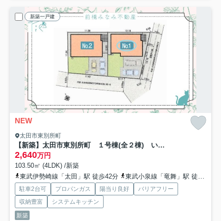
新築一戸建
NEW
太田市東別所町
【新築】太田市東別所町 １号棟(全２棟) いろどりアイタウン 新築建売分譲
2,640
万円
103.50㎡ (4LDK) /新築
東武伊勢崎線「太田」駅 徒歩42分
東武小泉線「竜舞」駅 徒歩33分
駐車2台可
プロパンガス
陽当り良好
バリアフリー
収納豊富
システムキッチン
新築