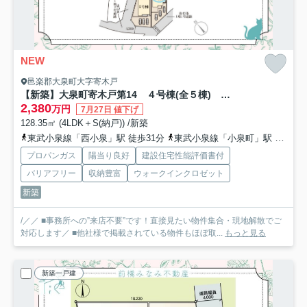
NEW
邑楽郡大泉町大字寄木戸
【新築】大泉町寄木戸第14 ４号棟(全５棟) リーブルガーデン 新築建売分譲
2,380
万円
7月27日 値下げ
128.35㎡ (4LDK＋S(納戸)) /新築
東武小泉線「西小泉」駅 徒歩31分
東武小泉線「小泉町」駅 徒歩46分
プロパンガス
陽当り良好
建設住宅性能評価書付
バリアフリー
収納豊富
ウォークインクロゼット
新築
/／／ ■事務所への”来店不要”です！直接見たい物件集合・現地解散でご
対応します／ ■他社様で掲載されている物件もほぼ取...
もっと見る
新築一戸建