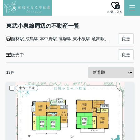
0
お気に入り
東武小泉線周辺の不動産一覧
館林駅,成島駅,本中野駅,篠塚駅,東小泉駅,竜舞駅,太田駅,小泉町駅,西小泉駅
変更
販売中
変更
13
件
中古一戸建