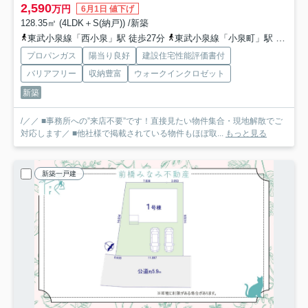
2,590
万円
6月1日 値下げ
128.35㎡ (4LDK＋S(納戸)) /新築
東武小泉線「西小泉」駅 徒歩27分
東武小泉線「小泉町」駅 徒歩43分
プロパンガス
陽当り良好
建設住宅性能評価書付
バリアフリー
収納豊富
ウォークインクロゼット
新築
/／／ ■事務所への”来店不要”です！直接見たい物件集合・現地解散でご
対応します／ ■他社様で掲載されている物件もほぼ取...
もっと見る
新築一戸建