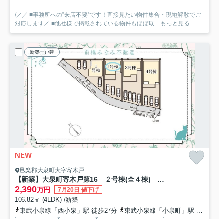
/／／ ■事務所への”来店不要”です！直接見たい物件集合・現地解散でご
対応します／ ■他社様で掲載されている物件もほぼ取...
もっと見る
新築一戸建
NEW
邑楽郡大泉町大字寄木戸
【新築】大泉町寄木戸第16 ２号棟(全４棟) リーブルガーデン 新築建売分譲
2,390
万円
7月20日 値下げ
106.82㎡ (4LDK) /新築
東武小泉線「西小泉」駅 徒歩27分
東武小泉線「小泉町」駅 徒歩43分