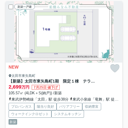
新築一戸建
NEW
太田市東矢島町
【新築】太田市東矢島町1期 限定１棟 テラシエ 新築建売
2,699
万円
7月25日 値下げ
105.57㎡ (4LDK＋S(納戸)) /新築
東武伊勢崎線「太田」駅 徒歩38分
東武小泉線「竜舞」駅 徒歩38分
プロパンガス
陽当り良好
バリアフリー
収納豊富
ウォークインクロゼット
システムキッチン
新築