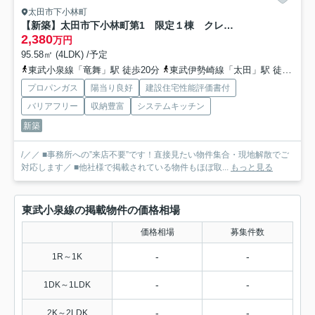
太田市下小林町
【新築】太田市下小林町第1 限定１棟 クレイドルガーデン 新築建売
2,380
万円
95.58㎡ (4LDK) /予定
東武小泉線「竜舞」駅 徒歩20分
東武伊勢崎線「太田」駅 徒歩32分
プロパンガス
陽当り良好
建設住宅性能評価書付
バリアフリー
収納豊富
システムキッチン
新築
/／／ ■事務所への”来店不要”です！直接見たい物件集合・現地解散でご
対応します／ ■他社様で掲載されている物件もほぼ取...
もっと見る
東武小泉線の掲載物件の価格相場
価格相場
募集件数
-
-
1R～1K
-
-
1DK～1LDK
-
-
2K～2LDK