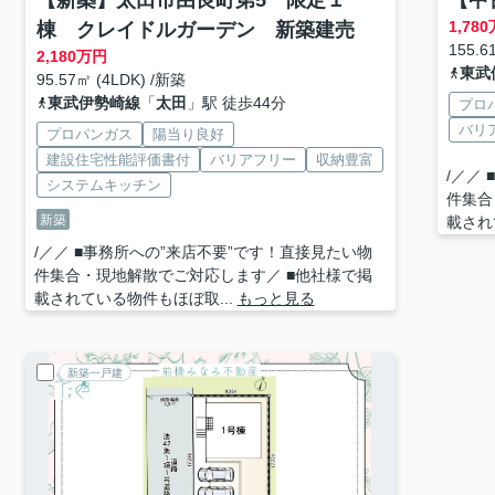
【新築】太田市由良町第5 限定１
【中
1,780
棟 クレイドルガーデン 新築建売
155.6
2,180
万円
東武
95.57㎡ (4LDK) /新築
東武伊勢崎線
「
太田
」駅 徒歩44分
プロ
バリ
プロパンガス
陽当り良好
建設住宅性能評価書付
バリアフリー
収納豊富
/／／
システムキッチン
件集合
新築
載され
/／／ ■事務所への”来店不要”です！直接見たい物
件集合・現地解散でご対応します／ ■他社様で掲
載されている物件もほぼ取...
もっと見る
新築一戸建