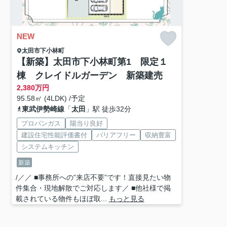
NEW
太田市
下小林町
【新築】太田市下小林町第1 限定１
棟 クレイドルガーデン 新築建売
2,380
万円
95.58㎡ (4LDK) /予定
東武伊勢崎線
「
太田
」駅 徒歩32分
プロパンガス
陽当り良好
建設住宅性能評価書付
バリアフリー
収納豊富
システムキッチン
新築
/／／ ■事務所への”来店不要”です！直接見たい物
件集合・現地解散でご対応します／ ■他社様で掲
載されている物件もほぼ取...
もっと見る