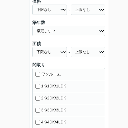
価格
～
築年数
面積
～
間取り
ワンルーム
1K/1DK/1LDK
2K/2DK/2LDK
3K/3DK/3LDK
4K/4DK/4LDK