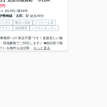
古】太田市由良町 ６LDK
万円
1㎡ (6LDK) /築44年
伊勢崎線
「
太田
」駅 徒歩49分
パンガス
陽当り良好
リフォーム済
アフリー
収納豊富
システムキッチン
 ■事務所への”来店不要”です！直接見たい物
・現地解散でご対応します／ ■他社様で掲
ている物件もほぼ取...
もっと見る