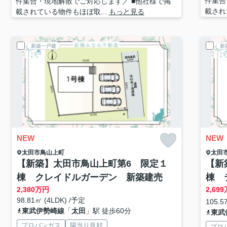
件集合
件集合・現地解散でご対応します／ ■他社様で掲
載され
載されている物件もほぼ取...
もっと見る
新築一戸建
新
NEW
NEW
太田市
鳥山上町
太田
【新築】太田市鳥山上町第6 限定１
【新
棟 クレイドルガーデン 新築建売
棟 
2,380
万円
2,699
98.81㎡ (4LDK) /予定
105.5
東武伊勢崎線
「
太田
」駅 徒歩60分
東武
プロパンガス
陽当り良好
プロ