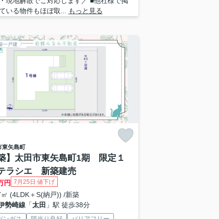
・現地解散でご対応します／ ■他社様で掲
ている物件もほぼ取...
もっと見る
築一戸建
市
東矢島町
築】太田市東矢島町1期 限定１
テラシエ 新築建売
7月25日 値下げ
万円
7㎡ (4LDK＋S(納戸)) /新築
伊勢崎線
「
太田
」駅 徒歩38分
パンガス
陽当り良好
バリアフリー