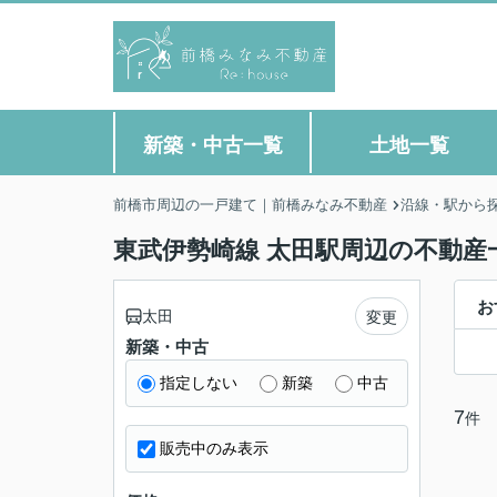
新築・中古一覧
土地一覧
前橋市周辺の一戸建て｜前橋みなみ不動産
沿線・駅から
東武伊勢崎線 太田駅周辺の不動産
お
太田
変更
新築・中古
指定しない
新築
中古
7
件
販売中のみ表示