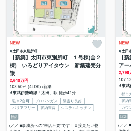
NEW
NEW
太田市
東別所町
太田
【新築】太田市東別所町 １号棟(全２
【新
棟) いろどりアイタウン 新築建売分
アー
2,799
譲
107.1
2,640
万円
東武
103.50㎡ (4LDK) /新築
東武伊勢崎線
「
太田
」駅 徒歩42分
都市
収納
駐車2台可
プロパンガス
陽当り良好
カウ
バリアフリー
収納豊富
システムキッチン
新築
新築
/／／
/／／ ■事務所への”来店不要”です！直接見たい物