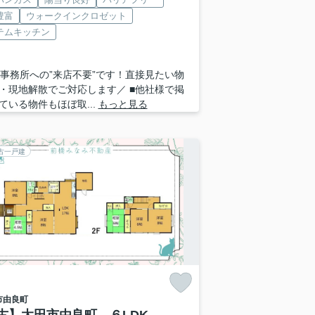
豊富
ウォークインクロゼット
テムキッチン
 ■事務所への”来店不要”です！直接見たい物
・現地解散でご対応します／ ■他社様で掲
ている物件もほぼ取...
もっと見る
古一戸建
市
由良町