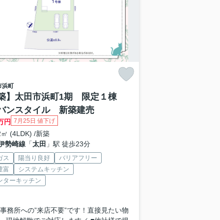
市
浜町
築】太田市浜町1期 限定１棟
バンスタイル 新築建売
7月25日 値下げ
万円
2㎡ (4LDK) /新築
伊勢崎線
「
太田
」駅 徒歩23分
ガス
陽当り良好
バリアフリー
豊富
システムキッチン
ンターキッチン
 ■事務所への”来店不要”です！直接見たい物