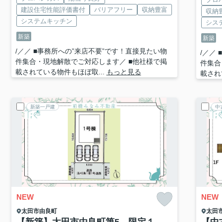
建設住宅性能評価書付
バリアフリー
収納豊富
収納
システムキッチン
シス
新築
新築
/／／ ■事務所への”来店不要”です！直接見たい物
/／／
件集合・現地解散でご対応します／ ■他社様で掲
件集合
載されている物件もほぼ取...
もっと見る
載され
新築一戸建
中
NEW
NEW
太田市
由良町
太田