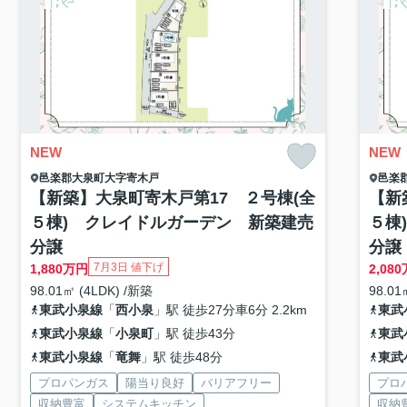
NEW
NEW
邑楽郡大泉町
大字寄木戸
邑楽
【新築】大泉町寄木戸第17 ２号棟(全
【新
５棟) クレイドルガーデン 新築建売
５棟
分譲
分譲
7月3日 値下げ
1,880
万円
2,080
98.01㎡ (4LDK) /新築
98.01
東武小泉線
「
西小泉
」駅 徒歩27分車6分 2.2km
東武
東武小泉線
「
小泉町
」駅 徒歩43分
東武
東武小泉線
「
竜舞
」駅 徒歩48分
東武
プロパンガス
陽当り良好
バリアフリー
プロ
収納豊富
システムキッチン
収納