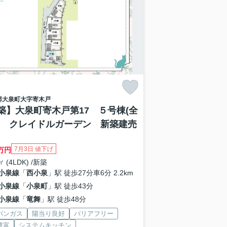
郡大泉町
大字寄木戸
築】大泉町寄木戸第17 ５号棟(全
) クレイドルガーデン 新築建売
7月3日 値下げ
万円
㎡ (4LDK) /新築
小泉線
「
西小泉
」駅 徒歩27分車6分 2.2km
小泉線
「
小泉町
」駅 徒歩43分
小泉線
「
竜舞
」駅 徒歩48分
パンガス
陽当り良好
バリアフリー
豊富
システムキッチン