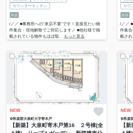
カウンターキッチン
カウ
新築
新築
/／／ ■事務所への”来店不要”です！直接見たい物
/／／
件集合・現地解散でご対応します／ ■他社様で掲
件集合
載されている物件もほぼ取...
もっと見る
載され
新築一戸建
新
NEW
NEW
邑楽郡大泉町
大字寄木戸
邑楽
【新築】大泉町寄木戸第16 ２号棟(全
【新