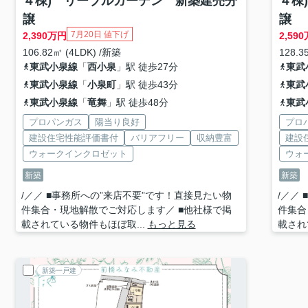
４棟) リーブルガーデン 新築建売分
４棟
譲
譲
7月20日 値下げ
2,390
万円
2,590
106.82㎡ (4LDK) /新築
128.3
東武小泉線
「
西小泉
」駅 徒歩27分
東武
東武小泉線
「
小泉町
」駅 徒歩43分
東武
東武小泉線
「
竜舞
」駅 徒歩48分
東武
プロパンガス
陽当り良好
プロ
建設住宅性能評価書付
バリアフリー
収納豊富
建設
ウォークインクロゼット
ウォ
新築
新築
/／／ ■事務所への”来店不要”です！直接見たい物
/／／
件集合・現地解散でご対応します／ ■他社様で掲
件集合
載されている物件もほぼ取...
もっと見る
載され
新築一戸建