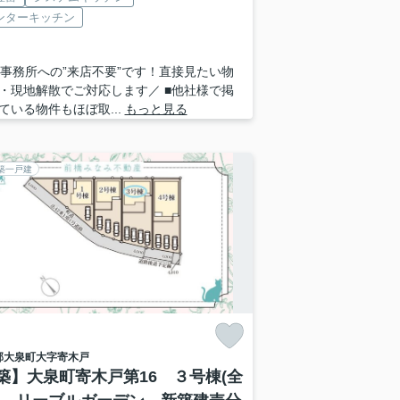
ンターキッチン
 ■事務所への”来店不要”です！直接見たい物
・現地解散でご対応します／ ■他社様で掲
ている物件もほぼ取...
もっと見る
築一戸建
郡大泉町
大字寄木戸
築】大泉町寄木戸第16 ３号棟(全