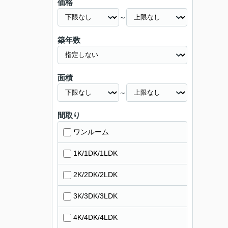
価格
～
築年数
面積
～
間取り
ワンルーム
1K/1DK/1LDK
2K/2DK/2LDK
3K/3DK/3LDK
4K/4DK/4LDK