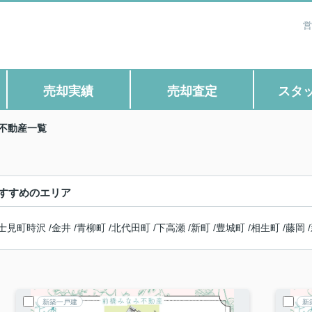
営
売却実績
売却査定
スタ
不動産一覧
すすめのエリア
士見町時沢
/
金井
/
青柳町
/
北代田町
/
下高瀬
/
新町
/
豊城町
/
相生町
/
藤岡
/
新築一戸建
新