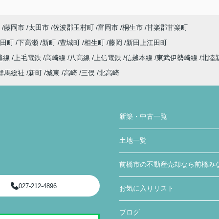
藤岡市
太田市
佐波郡玉村町
富岡市
桐生市
甘楽郡甘楽町
代田町
下高瀬
新町
豊城町
相生町
藤岡
新田上江田町
越線
上毛電鉄
高崎線
八高線
上信電鉄
信越本線
東武伊勢崎線
北陸
群馬総社
新町
城東
高崎
三俣
北高崎
新築・中古一覧
土地一覧
前橋市の不動産売却なら前橋み
027-212-4896
お気に入りリスト
ブログ