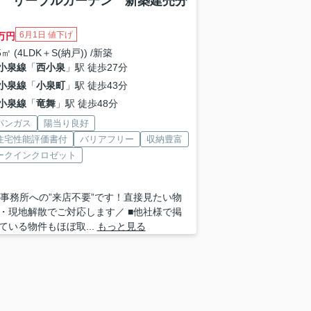
) リーブルガーデン 新築建売分
6月1日 値下げ
万円
5㎡ (4LDK＋S(納戸)) /新築
小泉線
「
西小泉
」駅 徒歩27分
小泉線
「
小泉町
」駅 徒歩43分
小泉線
「
竜舞
」駅 徒歩48分
パンガス
陽当り良好
住宅性能評価書付
バリアフリー
収納豊富
ークインクロゼット
 ■事務所への”来店不要”です！直接見たい物
・現地解散でご対応します／ ■他社様で掲
ている物件もほぼ取...
もっと見る