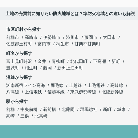
土地の売買前に知りたい防火地域とは？準防火地域との違いも解説
市区町村から探す
前橋市
高崎市
伊勢崎市
渋川市
藤岡市
太田市
佐波郡玉村町
富岡市
桐生市
甘楽郡甘楽町
町名から探す
富士見町時沢
金井
青柳町
北代田町
下高瀬
新町
豊城町
相生町
藤岡
新田上江田町
沿線から探す
湘南新宿ライン高海
両毛線
上越線
上毛電鉄
高崎線
八高線
上信電鉄
信越本線
東武伊勢崎線
北陸新幹線
駅から探す
前橋
中央前橋
新前橋
北藤岡
群馬総社
新町
城東
高崎
三俣
北高崎