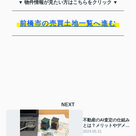
▼ 物件情報が見たい方はこちらをクリック ▼
前橋市の売買土地一覧へ進む
NEXT
不動産のAI査定の仕組み
とは？メリットやデメリ
ットをご紹介
2024.05.31