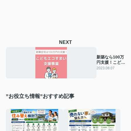
NEXT
新築なら100万
円支援！こども
エコすまい支援
2023.08.07
事業
”お役立ち情報”おすすめ記事