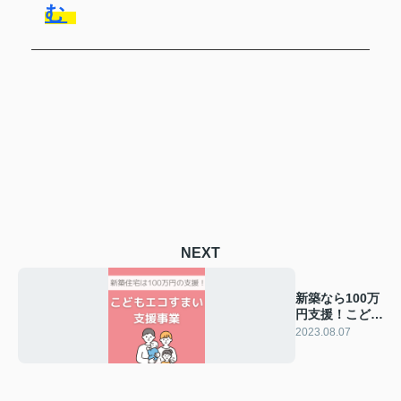
む
NEXT
新築なら100万
円支援！こども
エコすまい支援
2023.08.07
事業