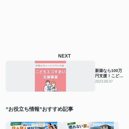
NEXT
新築なら100万
円支援！こども
エコすまい支援
2023.08.07
事業
”お役立ち情報”おすすめ記事