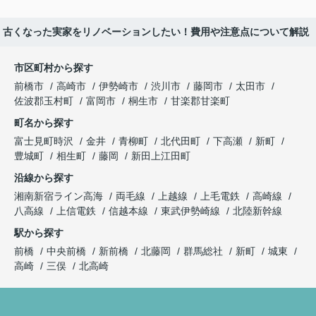
古くなった実家をリノベーションしたい！費用や注意点について解説
市区町村から探す
前橋市
高崎市
伊勢崎市
渋川市
藤岡市
太田市
佐波郡玉村町
富岡市
桐生市
甘楽郡甘楽町
町名から探す
富士見町時沢
金井
青柳町
北代田町
下高瀬
新町
豊城町
相生町
藤岡
新田上江田町
沿線から探す
湘南新宿ライン高海
両毛線
上越線
上毛電鉄
高崎線
八高線
上信電鉄
信越本線
東武伊勢崎線
北陸新幹線
駅から探す
前橋
中央前橋
新前橋
北藤岡
群馬総社
新町
城東
高崎
三俣
北高崎