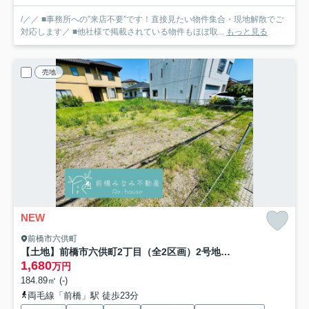
/／／ ■事務所への”来店不要”です！直接見たい物件集合・現地解散でご
対応します／ ■他社様で掲載されている物件もほぼ取...
もっと見る
売地
NEW
前橋市六供町
【土地】前橋市六供町2丁目（全2区画）2号地 約55坪売地
1,680
万円
184.89㎡ (-)
両毛線「前橋」駅 徒歩23分