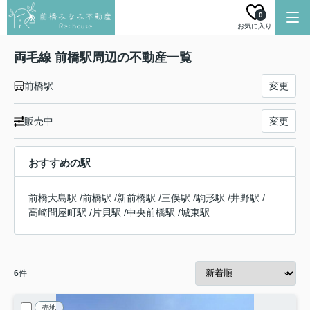
0
お気に入り
両毛線 前橋駅周辺の不動産一覧
前橋駅
変更
販売中
変更
おすすめの駅
前橋大島駅
/
前橋駅
/
新前橋駅
/
三俣駅
/
駒形駅
/
井野駅
/
高崎問屋町駅
/
片貝駅
/
中央前橋駅
/
城東駅
6
件
売地