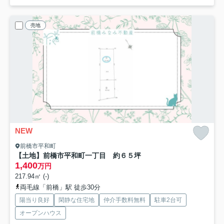
売地
NEW
前橋市平和町
【土地】前橋市平和町一丁目 約６５坪
1,400
万円
217.94㎡ (-)
両毛線「前橋」駅 徒歩30分
陽当り良好
閑静な住宅地
仲介手数料無料
駐車2台可
オープンハウス