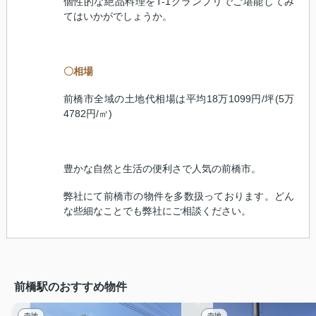
個性的な絶品料理を
T-1
グランプリでご堪能してみ
てはいかがでしょうか。
〇相場
前橋市全域の土地代相場は平均
18
万
1099
円
/
坪
(5
万
4782
円
/
㎡
)
豊かな自然と生活の便利さで人気の前橋市。
弊社にて前橋市の物件を多数扱っております。どん
な些細なことでも弊社にご相談ください。
前橋駅のおすすめ物件
売地
売地