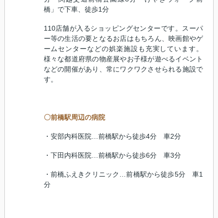
橋」で下車、徒歩
1
分
110
店舗が入るショッピングセンターです。スーパ
ー等の生活の要となるお店はもちろん、映画館やゲ
ームセンターなどの娯楽施設も充実しています。
様々な都道府県の物産展やお子様が遊べるイベント
などの開催があり、常にワクワクさせられる施設で
す。
〇前橋駅周辺の病院
・安部内科医院…前橋駅から徒歩
4
分 車
2
分
・下田内科医院…前橋駅から徒歩
6
分 車
3
分
・前橋ふえきクリニック…前橋駅から徒歩
5
分 車
1
分