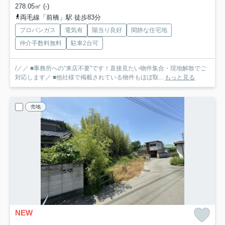
278.05㎡ (-)
両毛線「前橋」駅 徒歩83分
プロパンガス
電気有
陽当り良好
閑静な住宅地
仲介手数料無料
駐車2台可
/／／ ■事務所への”来店不要”です！直接見たい物件集合・現地解散でご
対応します／ ■他社様で掲載されている物件もほぼ取...
もっと見る
売地
NEW