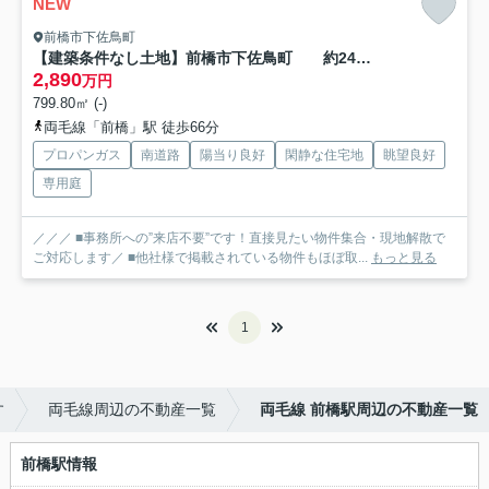
NEW
前橋市下佐鳥町
【建築条件なし土地】前橋市下佐鳥町 約241坪 34条11号開発許可要 解体更地渡し 確定測量後渡し
2,890
万円
799.80㎡ (-)
両毛線「前橋」駅 徒歩66分
プロパンガス
南道路
陽当り良好
閑静な住宅地
眺望良好
専用庭
／／／ ■事務所への”来店不要”です！直接見たい物件集合・現地解散で
ご対応します／ ■他社様で掲載されている物件もほぼ取...
もっと見る
1
す
両毛線周辺の不動産一覧
両毛線 前橋駅周辺の不動産一覧
前橋駅情報