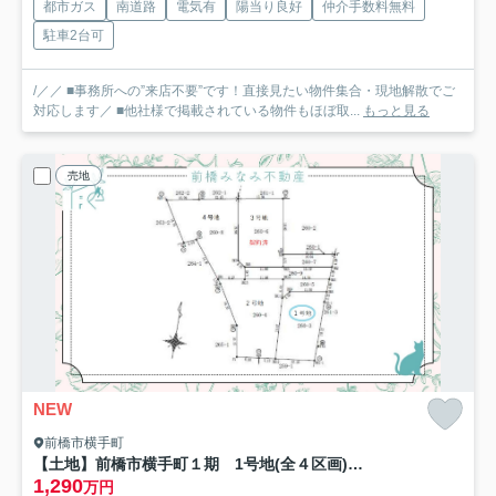
都市ガス
南道路
電気有
陽当り良好
仲介手数料無料
駐車2台可
/／／ ■事務所への”来店不要”です！直接見たい物件集合・現地解散でご
対応します／ ■他社様で掲載されている物件もほぼ取...
もっと見る
売地
NEW
前橋市横手町
【土地】前橋市横手町１期 1号地(全４区画) 約８４坪
1,290
万円