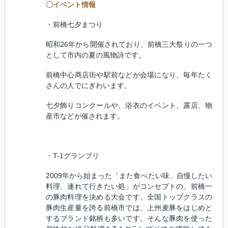
〇イベント情報
・前橋七夕まつり
昭和
26
年から開催されており、前橋三大祭りの一つ
として市内の夏の風物詩です。
前橋中心商店街や駅前などが会場になり、毎年たく
さんの人でにぎわいます。
七夕飾りコンクールや、浴衣のイベント、露店、物
産市などが催されます。
・
T-1
グランプリ
2009
年から始まった「また食べたい味、自慢したい
料理、連れて行きたい処」がコンセプトの、前橋一
の豚肉料理を決める大会です。全国トップクラスの
豚肉生産量を誇る前橋市では、上州麦豚をはじめと
するブランド銘柄も多いです。そんな豚肉を使った