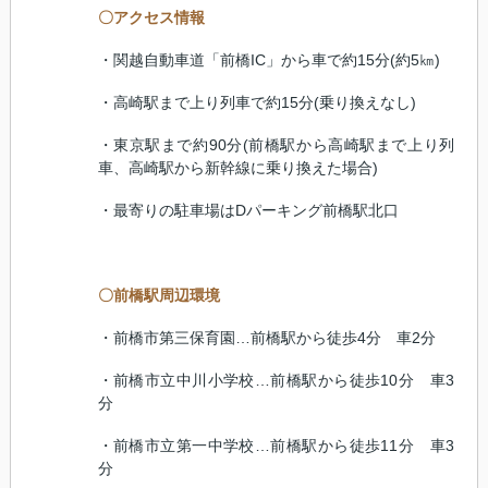
〇アクセス情報
・関越自動車道「前橋
IC
」から車で約
15
分
(
約
5
㎞
)
・高崎駅まで上り列車で約
15
分
(
乗り換えなし
)
・東京駅まで約
90
分
(
前橋駅から高崎駅まで上り列
車、高崎駅から新幹線に乗り換えた場合
)
・最寄りの駐車場は
D
パーキング前橋駅北口
〇前橋駅周辺環境
・前橋市第三保育園…前橋駅から徒歩
4
分 車
2
分
・前橋市立中川小学校…前橋駅から徒歩
10
分 車
3
分
・前橋市立第一中学校…前橋駅から徒歩
11
分 車
3
分