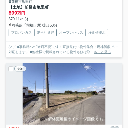
前橋市亀里町
【土地】前橋市亀里町
899
万円
370.11㎡ (-)
両毛線「前橋」駅 徒歩63分
プロパンガス
陽当り良好
オープンハウス
浄化槽排水
/／／ ■事務所への”来店不要”です！直接見たい物件集合・現地解散でご
対応します／ ■他社様で掲載されている物件もほぼ取...
もっと見る
売地