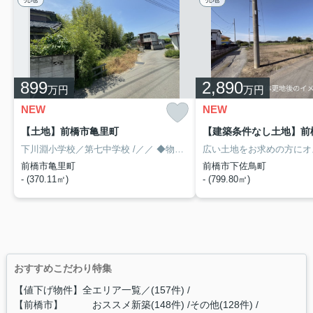
899
2,890
万円
万円
NEW
NEW
【土地】前橋市亀里町
下川淵小学校／第七中学校
/／／
◆物件情報は隠すことなく全て公開します◎
前橋市亀里町
前橋市下佐鳥町
- (370.11㎡)
- (799.80㎡)
おすすめこだわり特集
【値下げ物件】全エリア一覧／(157件)
【前橋市】 おススメ新築(148件)
その他(128件)