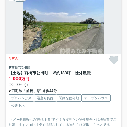
NEW
前橋市公田町
【土地】前橋市公田町 ※約188坪 除外農転開発要
1,000
万円
623.00㎡ (-)
両毛線「前橋」駅 徒歩44分
プロパンガス
陽当り良好
閑静な住宅地
オープンハウス
公共下水
/／／ ■事務所への”来店不要”です！直接見たい物件集合・現地解散でご
対応します／ ■他社様で掲載されている物件もほぼ取...
もっと見る