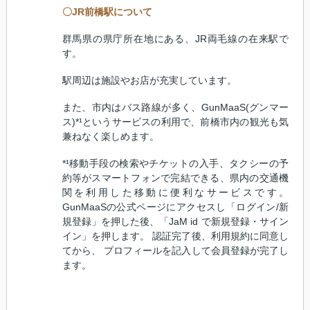
〇
JR
前橋駅について
群馬県の県庁所在地にある、
JR
両毛線の在来駅で
す。
駅周辺は施設やお店が充実しています。
また、市内はバス路線が多く、
GunMaaS(
グンマー
ス
)*
¹というサービスの利用で、前橋市内の観光も気
兼ねなく楽しめます。
*
¹移動手段の検索やチケットの入手、タクシーの予
約等がスマートフォンで完結できる、県内の交通機
関を利用した移動に便利なサービスです。
GunMaaS
の公式ページにアクセスし「ログイン
/
新
規登録」を押した後、「
JaM id
で新規登録・サイン
イン」を押します。 認証完了後、利用規約に同意し
てから、 プロフィールを記入して会員登録が完了し
ます。