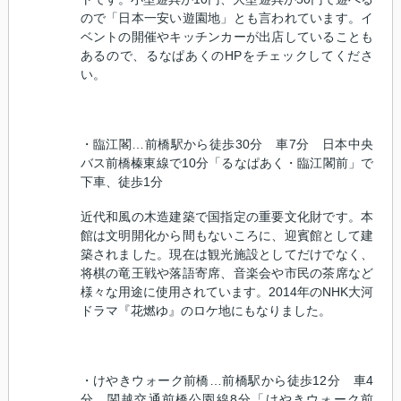
ので「日本一安い遊園地」とも言われています。イ
ベントの開催やキッチンカーが出店していることも
あるので、るなぱあくの
HP
をチェックしてくださ
い。
・臨江閣…前橋駅から徒歩
30
分 車
7
分 日本中央
バス前橋榛東線で
10
分「るなぱあく・臨江閣前」で
下車、徒歩
1
分
近代和風の木造建築で国指定の重要文化財です。本
館は文明開化から間もないころに、迎賓館として建
築されました。現在は観光施設としてだけでなく、
将棋の竜王戦や落語寄席、音楽会や市民の茶席など
様々な用途に使用されています。
2014
年の
NHK
大河
ドラマ『花燃ゆ』のロケ地にもなりました。
・けやきウォーク前橋…前橋駅から徒歩
12
分 車
4
分 関越交通前橋公園線
8
分「けやきウォーク前