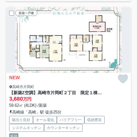
新築一戸建
NEW
高崎市片岡町
【新築Z空調】高崎市片岡町２丁目 限定１棟 新築建売
3,680
万円
59.62㎡ (4LDK) /新築
高崎線「高崎」駅 徒歩25分
陽当り良好
オール電化
バリアフリー
収納豊富
システムキッチン
カウンターキッチン
新築