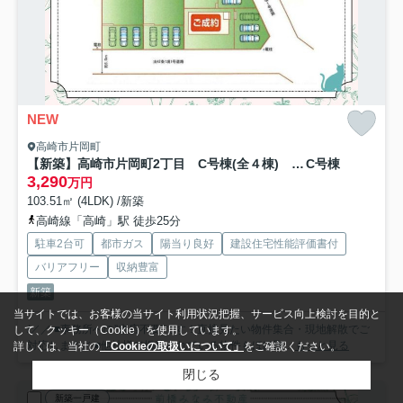
NEW
高崎市片岡町
【新築】高崎市片岡町2丁目 C号棟(全４棟) ハートフルタウン 新築建売分譲
C号棟
3,290
万円
103.51㎡ (4LDK) /新築
高崎線「高崎」駅 徒歩25分
駐車2台可
都市ガス
陽当り良好
建設住宅性能評価書付
バリアフリー
収納豊富
新築
当サイトでは、お客様の当サイト利用状況把握、サービス向上検討を目的と
/／／ ■事務所への”来店不要”です！直接見たい物件集合・現地解散でご
して、クッキー（Cookie）を使用しています。
対応します／ ■他社様で掲載されている物件もほぼ取...
もっと見る
詳しくは、当社の
「Cookieの取扱いについて」
をご確認ください。
閉じる
新築一戸建