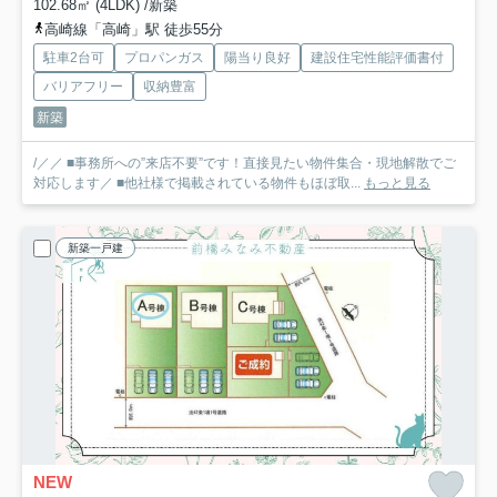
102.68㎡ (4LDK) /新築
高崎線「高崎」駅 徒歩55分
駐車2台可
プロパンガス
陽当り良好
建設住宅性能評価書付
バリアフリー
収納豊富
新築
/／／ ■事務所への”来店不要”です！直接見たい物件集合・現地解散でご
対応します／ ■他社様で掲載されている物件もほぼ取...
もっと見る
新築一戸建
NEW