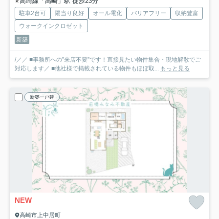
高崎線「高崎」駅 徒歩23分
駐車2台可
陽当り良好
オール電化
バリアフリー
収納豊富
ウォークインクロゼット
新築
/／／ ■事務所への”来店不要”です！直接見たい物件集合・現地解散でご
対応します／ ■他社様で掲載されている物件もほぼ取...
もっと見る
新築一戸建
NEW
高崎市上中居町