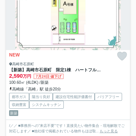
NEW
高崎市石原町
【新築】高崎市石原町 限定1棟 ハートフルタウン 新築建売
2,590
万円
7月24日 値下げ
100.60㎡ (4LDK) /新築
高崎線「高崎」駅 徒歩20分
都市ガス
陽当り良好
建設住宅性能評価書付
バリアフリー
収納豊富
システムキッチン
新築
/／／ ■事務所への”来店不要”です！直接見たい物件集合・現地解散でご
対応します／ ■他社様で掲載されている物件もほぼ取...
もっと見る