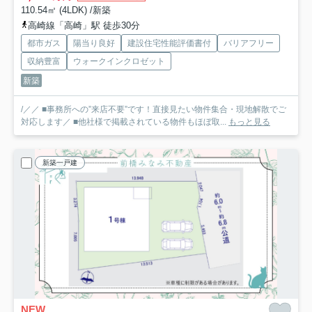
110.54㎡ (4LDK) /新築
高崎線「高崎」駅 徒歩30分
都市ガス
陽当り良好
建設住宅性能評価書付
バリアフリー
収納豊富
ウォークインクロゼット
新築
/／／ ■事務所への”来店不要”です！直接見たい物件集合・現地解散でご
対応します／ ■他社様で掲載されている物件もほぼ取...
もっと見る
新築一戸建
NEW