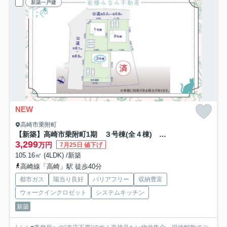
新築一戸建
NEW
高崎市乗附町
【新築】高崎市乗附町1期 ３号棟(全４棟) テラシエ 新築建売分譲
3,299
万円
7月25日 値下げ
105.16㎡ (4LDK) /新築
高崎線「高崎」駅 徒歩40分
都市ガス
陽当り良好
バリアフリー
収納豊富
ウォークインクロゼット
システムキッチン
新築