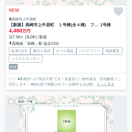
NEW
高崎市上中居町
【新築】高崎市上中居町 １号棟(全４棟) フェリディアガーデン 新築建売分譲
1号棟
4,480
万円
117.58㎡ (3LDK) /新築
高崎線「高崎」駅 徒歩23分
駐車2台可
陽当り良好
オール電化
バリアフリー
収納豊富
システムキッチン
新築
/／／ ■事務所への”来店不要”です！直接見たい物件集合・現地解散でご
対応します／ ■他社様で掲載されている物件もほぼ取...
もっと見る
新築一戸建