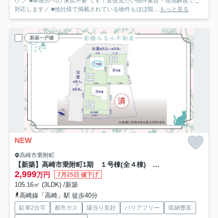
/／／ ■事務所への”来店不要”です！直接見たい物件集合・現地解散でご
対応します／ ■他社様で掲載されている物件もほぼ取...
もっと見る
新築一戸建
NEW
高崎市乗附町
【新築】高崎市乗附町1期 １号棟(全４棟) テラシエ 新築建売分譲
2,999
万円
7月25日 値下げ
105.16㎡ (3LDK) /新築
高崎線「高崎」駅 徒歩40分
駐車2台可
都市ガス
陽当り良好
バリアフリー
収納豊富