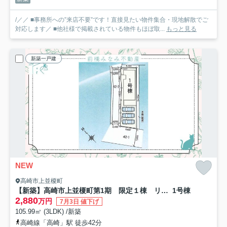
/／／ ■事務所への”来店不要”です！直接見たい物件集合・現地解散でご
対応します／ ■他社様で掲載されている物件もほぼ取...
もっと見る
新築一戸建
NEW
高崎市上並榎町
【新築】高崎市上並榎町第1期 限定１棟 リナージュ 新築建売
1号棟
2,880
万円
7月3日 値下げ
105.99㎡ (3LDK) /新築
高崎線「高崎」駅 徒歩42分