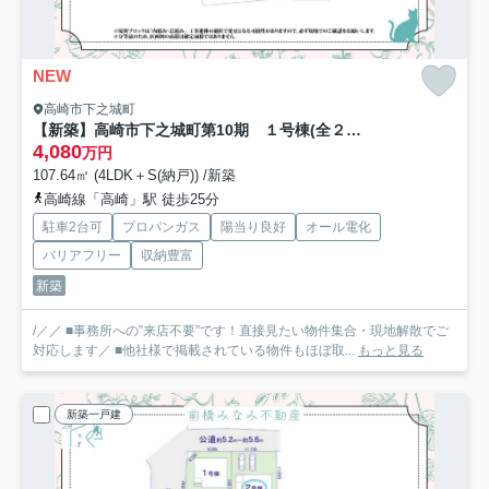
NEW
高崎市下之城町
【新築】高崎市下之城町第10期 １号棟(全２棟) クライン 新築建売分譲
4,080
万円
107.64㎡ (4LDK＋S(納戸)) /新築
高崎線「高崎」駅 徒歩25分
駐車2台可
プロパンガス
陽当り良好
オール電化
バリアフリー
収納豊富
新築
/／／ ■事務所への”来店不要”です！直接見たい物件集合・現地解散でご
対応します／ ■他社様で掲載されている物件もほぼ取...
もっと見る
新築一戸建