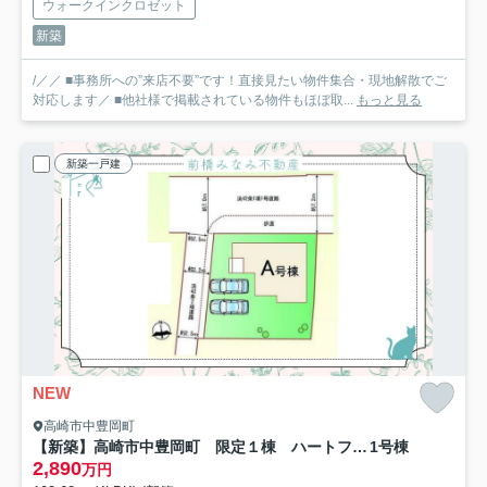
ウォークインクロゼット
新築
/／／ ■事務所への”来店不要”です！直接見たい物件集合・現地解散でご
対応します／ ■他社様で掲載されている物件もほぼ取...
もっと見る
新築一戸建
NEW
高崎市中豊岡町
【新築】高崎市中豊岡町 限定１棟 ハートフルタウン 新築建売
1号棟
2,890
万円