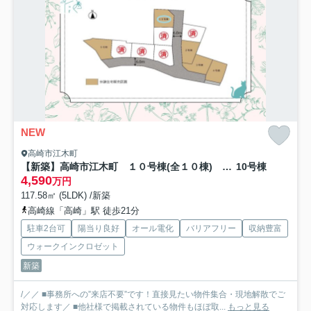
NEW
高崎市江木町
【新築】高崎市江木町 １０号棟(全１０棟) フェリディアガーデン 新築建売分譲
10号棟
4,590
万円
117.58㎡ (5LDK) /新築
高崎線「高崎」駅 徒歩21分
駐車2台可
陽当り良好
オール電化
バリアフリー
収納豊富
ウォークインクロゼット
新築
/／／ ■事務所への”来店不要”です！直接見たい物件集合・現地解散でご
対応します／ ■他社様で掲載されている物件もほぼ取...
もっと見る