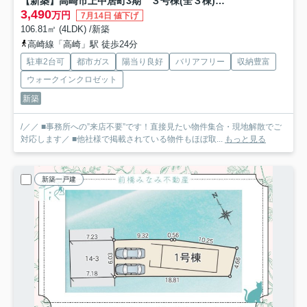
【新築】高崎市上中居町3期 ３号棟(全３棟) グラファーレ 新築建売分譲
3,490
万円
7月14日 値下げ
106.81㎡ (4LDK) /新築
高崎線「高崎」駅 徒歩24分
駐車2台可
都市ガス
陽当り良好
バリアフリー
収納豊富
ウォークインクロゼット
新築
/／／ ■事務所への”来店不要”です！直接見たい物件集合・現地解散でご
対応します／ ■他社様で掲載されている物件もほぼ取...
もっと見る
新築一戸建