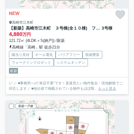
NEW
高崎市江木町
【新築】高崎市江木町 ３号棟(全１０棟) フェリディアガーデン 新築建売分譲
3号棟
4,880
万円
121.72㎡ (4LDK＋S(納戸)) /新築
高崎線「高崎」駅 徒歩21分
陽当り良好
オール電化
バリアフリー
収納豊富
ウォークインクロゼット
システムキッチン
新築
/／／ ■事務所への”来店不要”です！直接見たい物件集合・現地解散でご
対応します／ ■他社様で掲載されている物件もほぼ取...
もっと見る
新築一戸建