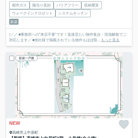
都市ガス
陽当り良好
バリアフリー
収納豊富
ウォークインクロゼット
システムキッチン
新築
/／／ ■事務所への”来店不要”です！直接見たい物件集合・現地解散でご
対応します／ ■他社様で掲載されている物件もほぼ取...
もっと見る
新築一戸建
NEW
高崎市上中居町