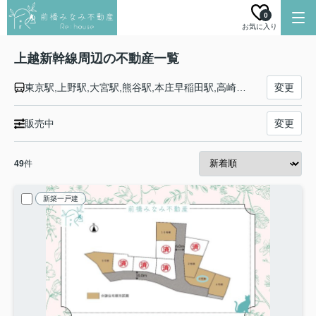
0
お気に入り
上越新幹線周辺の不動産一覧
東京駅,上野駅,大宮駅,熊谷駅,本庄早稲田駅,高崎駅,上毛高原駅,越後湯沢駅,ガーラ湯沢駅,浦佐駅,長岡駅,燕三条駅,新潟駅
変更
販売中
変更
49
件
新築一戸建