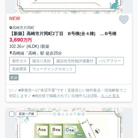
NEW
高崎市片岡町
【新築】高崎市片岡町2丁目 B号棟(全４棟) ハートフルタウン 新築建売分譲
B号棟
3,690
万円
102.26㎡ (4LDK) /新築
高崎線「高崎」駅 徒歩25分
都市ガス
陽当り良好
建設住宅性能評価書付
バリアフリー
収納豊富
ウォークインクロゼット
新築
/／／ ■事務所への”来店不要”です！直接見たい物件集合・現地解散でご
対応します／ ■他社様で掲載されている物件もほぼ取...
もっと見る
新築一戸建