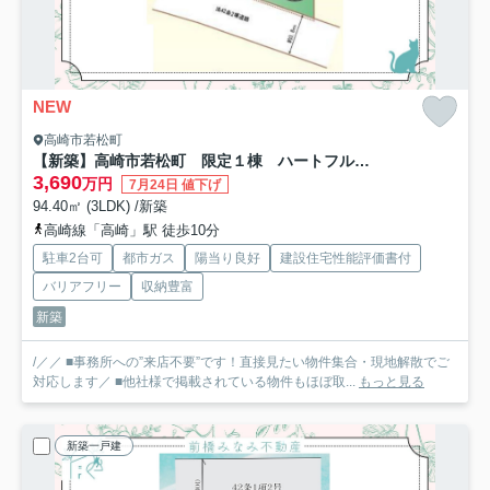
NEW
高崎市若松町
【新築】高崎市若松町 限定１棟 ハートフルタウン 新築建売
3,690
万円
7月24日 値下げ
94.40㎡ (3LDK) /新築
高崎線「高崎」駅 徒歩10分
駐車2台可
都市ガス
陽当り良好
建設住宅性能評価書付
バリアフリー
収納豊富
新築
/／／ ■事務所への”来店不要”です！直接見たい物件集合・現地解散でご
対応します／ ■他社様で掲載されている物件もほぼ取...
もっと見る
新築一戸建