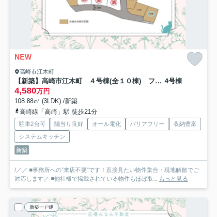
NEW
高崎市江木町
【新築】高崎市江木町 ４号棟(全１０棟) フェリディアガーデン 新築建売分譲
4号棟
4,580
万円
108.88㎡ (3LDK) /新築
高崎線「高崎」駅 徒歩21分
駐車2台可
陽当り良好
オール電化
バリアフリー
収納豊富
システムキッチン
新築
/／／ ■事務所への”来店不要”です！直接見たい物件集合・現地解散でご
対応します／ ■他社様で掲載されている物件もほぼ取...
もっと見る
新築一戸建