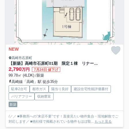
NEW
高崎市石原町
【新築】高崎市石原町01期 限定１棟 リナージュ 新築建売
2,790
万円
7月24日 値下げ
99.78㎡ (4LDK) /新築
高崎線「高崎」駅 徒歩35分
駐車2台可
都市ガス
陽当り良好
建設住宅性能評価書付
バリアフリー
収納豊富
新築
/／／ ■事務所への”来店不要”です！直接見たい物件集合・現地解散でご
対応します／ ■他社様で掲載されている物件もほぼ取...
もっと見る