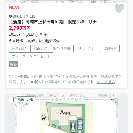
NEW
高崎市上和田町
【新築】高崎市上和田町01期 限定１棟 リナージュ 新築建売
2,790
万円
102.67㎡ (3LDK) /新築
高崎線「高崎」駅 徒歩33分
駐車2台可
都市ガス
陽当り良好
バリアフリー
収納豊富
ウォークインクロゼット
新築
/／／ ■事務所への”来店不要”です！直接見たい物件集合・現地解散でご
対応します／ ■他社様で掲載されている物件もほぼ取...
もっと見る
新築一戸建