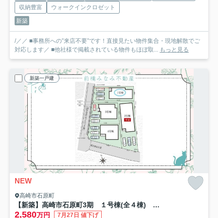
収納豊富
ウォークインクロゼット
新築
/／／ ■事務所への”来店不要”です！直接見たい物件集合・現地解散でご
対応します／ ■他社様で掲載されている物件もほぼ取...
もっと見る
新築一戸建
NEW
高崎市石原町
【新築】高崎市石原町3期 １号棟(全４棟) グラファーレ 新築建売分譲
2,580
万円
7月27日 値下げ