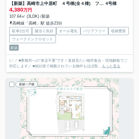
【新築】高崎市上中居町 ４号棟(全４棟) フェリディアガーデン 新築建売分譲
4号棟
4,380
万円
107.64㎡ (3LDK) /新築
高崎線「高崎」駅 徒歩23分
駐車2台可
陽当り良好
オール電化
バリアフリー
収納豊富
ウォークインクロゼット
新築
/／／ ■事務所への”来店不要”です！直接見たい物件集合・現地解散でご
対応します／ ■他社様で掲載されている物件もほぼ取...
もっと見る
新築一戸建