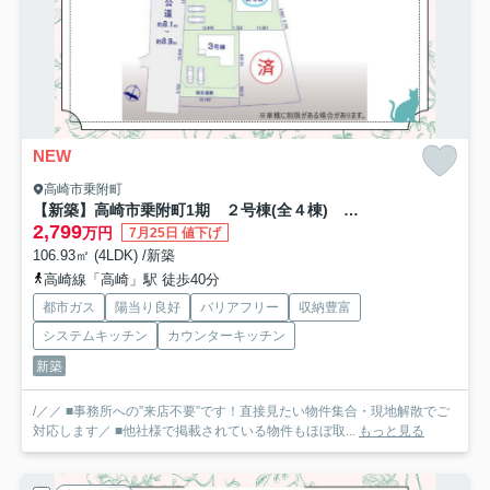
NEW
高崎市乗附町
【新築】高崎市乗附町1期 ２号棟(全４棟) テラシエ 新築建売分譲
2,799
万円
7月25日 値下げ
106.93㎡ (4LDK) /新築
高崎線「高崎」駅 徒歩40分
都市ガス
陽当り良好
バリアフリー
収納豊富
システムキッチン
カウンターキッチン
新築
/／／ ■事務所への”来店不要”です！直接見たい物件集合・現地解散でご
対応します／ ■他社様で掲載されている物件もほぼ取...
もっと見る