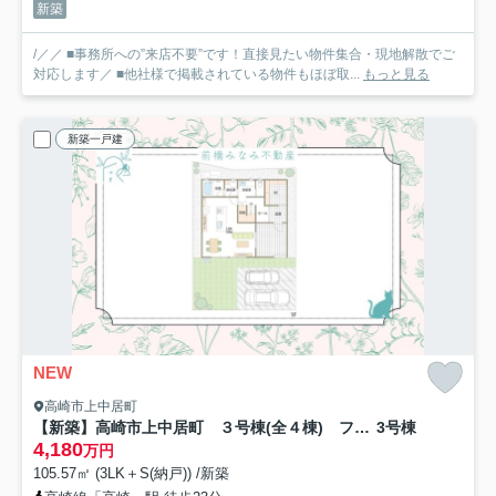
新築
/／／ ■事務所への”来店不要”です！直接見たい物件集合・現地解散でご
対応します／ ■他社様で掲載されている物件もほぼ取...
もっと見る
新築一戸建
NEW
高崎市上中居町
【新築】高崎市上中居町 ３号棟(全４棟) フェリディアガーデン 新築建売分譲
3号棟
4,180
万円
105.57㎡ (3LK＋S(納戸)) /新築