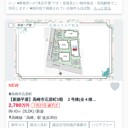
/／／ ■事務所への”来店不要”です！直接見たい物件集合・現地解散でご
対応します／ ■他社様で掲載されている物件もほぼ取...
もっと見る
新築一戸建
NEW
高崎市石原町
【新築平屋】高崎市石原町3期 ２号棟(全４棟) グラファーレ 新築建売分譲
2,780
万円
7月27日 値下げ
89.43㎡ (3LDK) /新築
高崎線「高崎」駅 徒歩30分
都市ガス
陽当り良好
建設住宅性能評価書付
バリアフリー