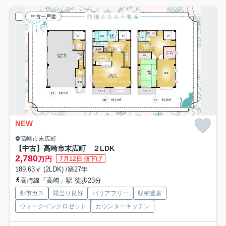
中古一戸建
NEW
高崎市末広町
【中古】高崎市末広町 ２LDK
2,780
万円
7月12日 値下げ
189.63㎡ (2LDK) /築27年
高崎線「高崎」駅 徒歩23分
都市ガス
陽当り良好
バリアフリー
収納豊富
ウォークインクロゼット
カウンターキッチン