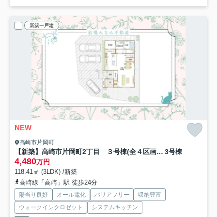
新築一戸建
NEW
高崎市片岡町
【新築】高崎市片岡町2丁目 ３号棟(全４区画) フェリディアガーデン 新築建売分譲
3号棟
4,480
万円
118.41㎡ (3LDK) /新築
高崎線「高崎」駅 徒歩24分
陽当り良好
オール電化
バリアフリー
収納豊富
ウォークインクロゼット
システムキッチン