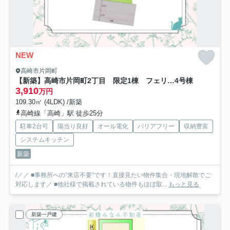
NEW
高崎市片岡町
【新築】高崎市片岡町2丁目 限定1棟 フェリディアガーデン 新築建売
4号棟
3,910
万円
109.30㎡ (4LDK) /新築
高崎線「高崎」駅 徒歩25分
駐車2台可
陽当り良好
オール電化
バリアフリー
収納豊富
システムキッチン
新築
/／／ ■事務所への”来店不要”です！直接見たい物件集合・現地解散でご
対応します／ ■他社様で掲載されている物件もほぼ取...
もっと見る
新築一戸建