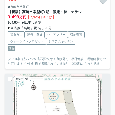
高崎市常盤町
【新築】高崎市常盤町1期 限定１棟 テラシエ 新築建売
3,499
万円
7月25日 値下げ
104.80㎡ (4LDK) /新築
高崎線「高崎」駅 徒歩25分
都市ガス
陽当り良好
バリアフリー
収納豊富
ウォークインクロゼット
システムキッチン
新築
/／／ ■事務所への”来店不要”です！直接見たい物件集合・現地解散でご
対応します／ ■他社様で掲載されている物件もほぼ取...
もっと見る
新築一戸建