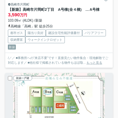
高崎市片岡町
【新築】高崎市片岡町2丁目 A号棟(全４棟) ハートフルタウン 新築建売分譲
A号棟
3,590
万円
103.09㎡ (4LDK) /新築
高崎線「高崎」駅 徒歩25分
都市ガス
陽当り良好
建設住宅性能評価書付
バリアフリー
収納豊富
ウォークインクロゼット
新築
/／／ ■事務所への”来店不要”です！直接見たい物件集合・現地解散でご
対応します／ ■他社様で掲載されている物件もほぼ取...
もっと見る
新築一戸建