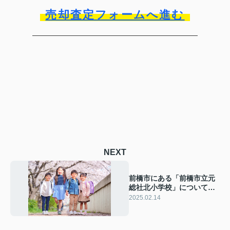
売却査定フォームへ進む
NEXT
前橋市にある「前橋市立元
総社北小学校」について！
概要は教育内容もご紹介
2025.02.14