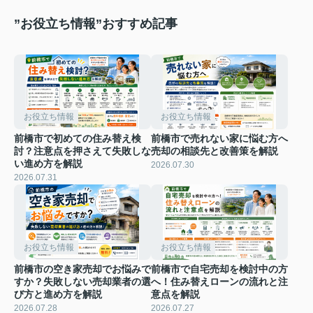
”お役立ち情報”おすすめ記事
お役立ち情報
お役立ち情報
前橋市で初めての住み替え検
前橋市で売れない家に悩む方へ
討？注意点を押さえて失敗しな
売却の相談先と改善策を解説
い進め方を解説
2026.07.30
2026.07.31
お役立ち情報
お役立ち情報
前橋市の空き家売却でお悩みで
前橋市で自宅売却を検討中の方
すか？失敗しない売却業者の選
へ！住み替えローンの流れと注
び方と進め方を解説
意点を解説
2026.07.28
2026.07.27