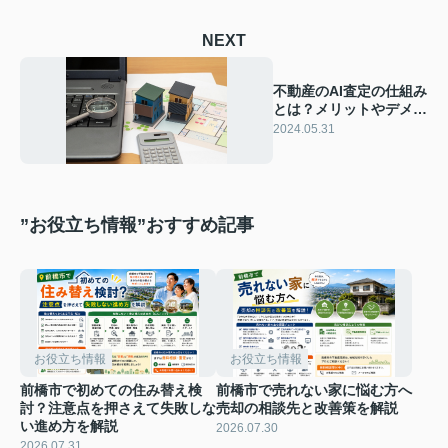
NEXT
不動産のAI査定の仕組み
とは？メリットやデメリ
ットをご紹介
2024.05.31
”お役立ち情報”おすすめ記事
お役立ち情報
お役立ち情報
前橋市で初めての住み替え検
前橋市で売れない家に悩む方へ
討？注意点を押さえて失敗しな
売却の相談先と改善策を解説
い進め方を解説
2026.07.30
2026.07.31