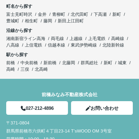
町名から探す
富士見町時沢
金井
青柳町
北代田町
下高瀬
新町
豊城町
相生町
藤岡
新田上江田町
沿線から探す
湘南新宿ライン高海
両毛線
上越線
上毛電鉄
高崎線
八高線
上信電鉄
信越本線
東武伊勢崎線
北陸新幹線
駅から探す
前橋
中央前橋
新前橋
北藤岡
群馬総社
新町
城東
高崎
三俣
北高崎
前橋みなみ不動産株式会社
027-212-4896
お問い合わせ
〒371-0804
群馬県前橋市六供町４丁目23‐14 T'sWOOD OM 3号室