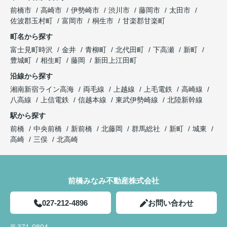
前橋市
高崎市
伊勢崎市
渋川市
藤岡市
太田市
佐波郡玉村町
富岡市
桐生市
甘楽郡甘楽町
町名から探す
富士見町時沢
金井
青柳町
北代田町
下高瀬
新町
豊城町
相生町
藤岡
新田上江田町
沿線から探す
湘南新宿ライン高海
両毛線
上越線
上毛電鉄
高崎線
八高線
上信電鉄
信越本線
東武伊勢崎線
北陸新幹線
駅から探す
前橋
中央前橋
新前橋
北藤岡
群馬総社
新町
城東
高崎
三俣
北高崎
前橋みなみ不動産株式会社
027-212-4896
お問い合わせ