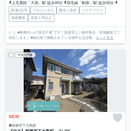
上毛電鉄「大胡」駅 徒歩49分
両毛線「駒形」駅 徒歩56分
上毛電
駐車2台可
プロパンガス
陽当り良好
バリアフリー
収納豊富
浴室１坪以上
/／／ ■事務所への”来店不要”です！直接見たい物件集合・現地解散でご
対応します／ ■他社様で掲載されている物件もほぼ取...
もっと見る
中古一戸建
NEW
前橋市下大島町
【中古】前橋市下大島町 ２LDK