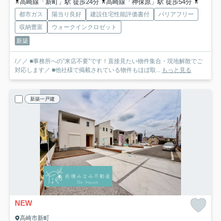
高崎線「新町」駅 徒歩24分
高崎線「神保原」駅 徒歩54分
八高線
都市ガス
陽当り良好
建設住宅性能評価書付
バリアフリー
収納豊富
ウォークインクロゼット
新築
/／／ ■事務所への”来店不要”です！直接見たい物件集合・現地解散でご
対応します／ ■他社様で掲載されている物件もほぼ取...
もっと見る
新築一戸建
NEW
高崎市新町