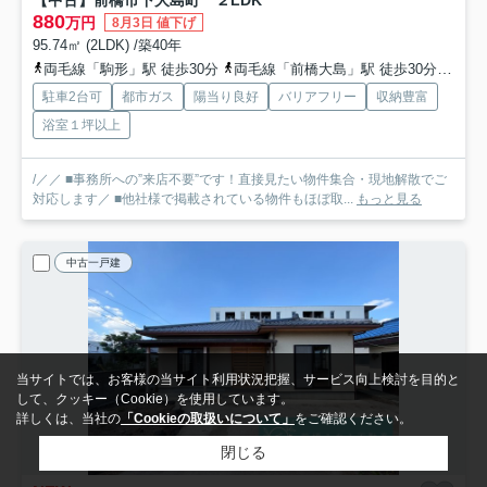
880
万円
8月3日 値下げ
95.74㎡ (2LDK) /築40年
両毛線「駒形」駅 徒歩30分
両毛線「前橋大島」駅 徒歩30分
上毛
駐車2台可
都市ガス
陽当り良好
バリアフリー
収納豊富
浴室１坪以上
/／／ ■事務所への”来店不要”です！直接見たい物件集合・現地解散でご
対応します／ ■他社様で掲載されている物件もほぼ取...
もっと見る
中古一戸建
当サイトでは、お客様の当サイト利用状況把握、サービス向上検討を目的と
して、クッキー（Cookie）を使用しています。
詳しくは、当社の
「Cookieの取扱いについて」
をご確認ください。
閉じる