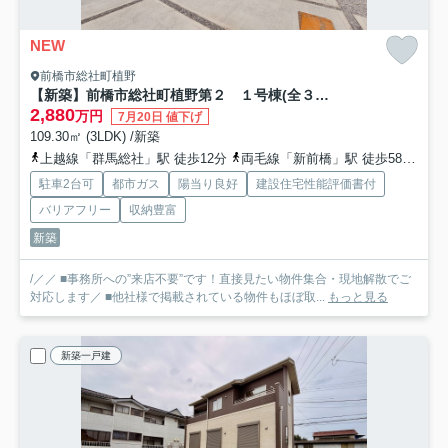
NEW
前橋市総社町植野
【新築】前橋市総社町植野第２ １号棟(全３棟) リーブルガーデン 新築建売分譲
2,880
万円
7月20日 値下げ
109.30㎡ (3LDK) /新築
上越線「群馬総社」駅 徒歩12分
両毛線「新前橋」駅 徒歩58分
上
駐車2台可
都市ガス
陽当り良好
建設住宅性能評価書付
バリアフリー
収納豊富
新築
/／／ ■事務所への”来店不要”です！直接見たい物件集合・現地解散でご
対応します／ ■他社様で掲載されている物件もほぼ取...
もっと見る
新築一戸建