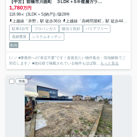
【中古】前橋市川曲町 ３LDK＋S※複層ガラス◎
1,780
万円
118.98㎡ (3LDK＋S(納戸)) /築28年
上越線「井野」駅 徒歩36分
上越線「高崎問屋町」駅 徒歩44分
両
駐車2台可
プロパンガス
陽当り良好
バリアフリー
収納豊富
システムキッチン
動画
/／／ ■事務所への”来店不要”です！直接見たい物件集合・現地解散でご
対応します／ ■他社様で掲載されている物件もほぼ取...
もっと見る
売地