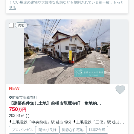
くない用途の建物や大規模な店舗なども規制されている第一種...
もっと
見る
売地
NEW
前橋市龍蔵寺町
【建築条件無し土地】前橋市龍蔵寺町 角地約61坪、解体更地渡し、確定測量後渡し
750
万円
203.81㎡ (-)
上毛電鉄「中央前橋」駅 徒歩49分
上毛電鉄「三俣」駅 徒歩51分
プロパンガス
陽当り良好
閑静な住宅地
駐車2台可