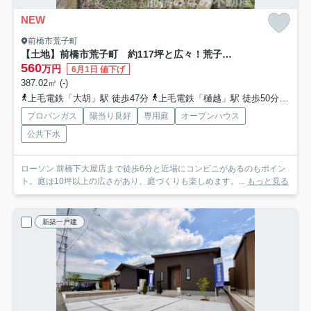
NEW
前橋市荒子町
【土地】前橋市荒子町 約117坪と広々！荒子小学校まで約350ｍ
560
万円
6月1日 値下げ
387.02㎡ (-)
上毛電鉄「大胡」駅 徒歩47分
上毛電鉄「樋越」駅 徒歩50分
上毛
プロパンガス
陽当り良好
専用庭
オープンハウス
公共下水
ローソン 前橋下大屋店まで徒歩6分と近場にコンビニがあるのもポイン
ト。庭は10坪以上の広さがあり、庭づくりも楽しめます。...
もっと見る
新築一戸建