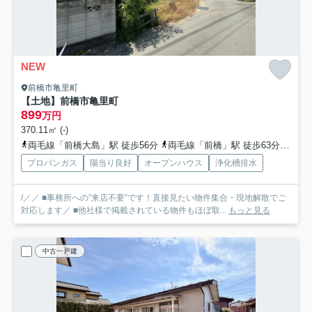
NEW
前橋市亀里町
【土地】前橋市亀里町
899
万円
370.11㎡ (-)
両毛線「前橋大島」駅 徒歩56分
両毛線「前橋」駅 徒歩63分
両毛
プロパンガス
陽当り良好
オープンハウス
浄化槽排水
/／／ ■事務所への”来店不要”です！直接見たい物件集合・現地解散でご
対応します／ ■他社様で掲載されている物件もほぼ取...
もっと見る
中古一戸建