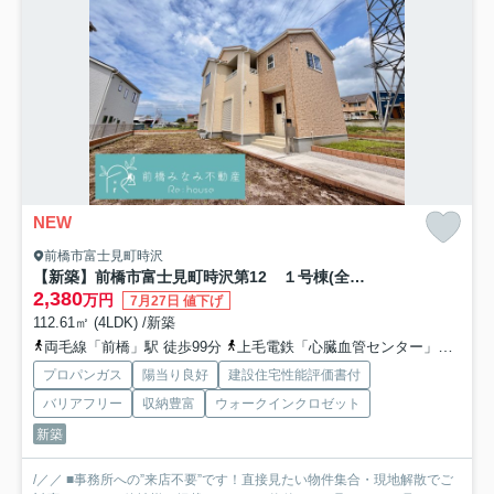
NEW
前橋市富士見町時沢
【新築】前橋市富士見町時沢第12 １号棟(全５棟) リーブルガーデン 新築建売分譲
2,380
万円
7月27日 値下げ
112.61㎡ (4LDK) /新築
両毛線「前橋」駅 徒歩99分
上毛電鉄「心臓血管センター」駅 徒歩74分
プロパンガス
陽当り良好
建設住宅性能評価書付
バリアフリー
収納豊富
ウォークインクロゼット
新築
/／／ ■事務所への”来店不要”です！直接見たい物件集合・現地解散でご