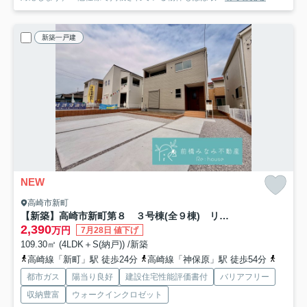
新築一戸建
NEW
高崎市新町
【新築】高崎市新町第８ ３号棟(全９棟) リーブルガーデン 新築建売分譲
2,390
万円
7月28日 値下げ
109.30㎡ (4LDK＋S(納戸)) /新築
高崎線「新町」駅 徒歩24分
高崎線「神保原」駅 徒歩54分
八高線
都市ガス
陽当り良好
建設住宅性能評価書付
バリアフリー
収納豊富
ウォークインクロゼット