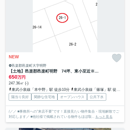
NEW
邑楽郡邑楽町大字明野
【土地】邑楽郡邑楽町明野 74坪、東小至近※解体更地渡し
650
万円
247.36㎡ (-)
東武小泉線「本中野」駅 徒歩10分
東武小泉線「篠塚」駅 徒歩42分
陽当り良好
閑静な住宅地
オープンハウス
公共下水
/／／ ■事務所への”来店不要”です！直接見たい物件集合・現地解散でご
対応します／ ■他社様で掲載されている物件もほぼ取...
もっと見る