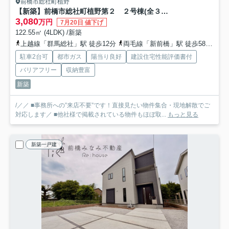
前橋市総社町植野
【新築】前橋市総社町植野第２ ２号棟(全３棟) リーブルガーデン 新築建売分譲
3,080
万円
7月20日 値下げ
122.55㎡ (4LDK) /新築
上越線「群馬総社」駅 徒歩12分
両毛線「新前橋」駅 徒歩58分
上
駐車2台可
都市ガス
陽当り良好
建設住宅性能評価書付
バリアフリー
収納豊富
新築
/／／ ■事務所への”来店不要”です！直接見たい物件集合・現地解散でご
対応します／ ■他社様で掲載されている物件もほぼ取...
もっと見る
新築一戸建