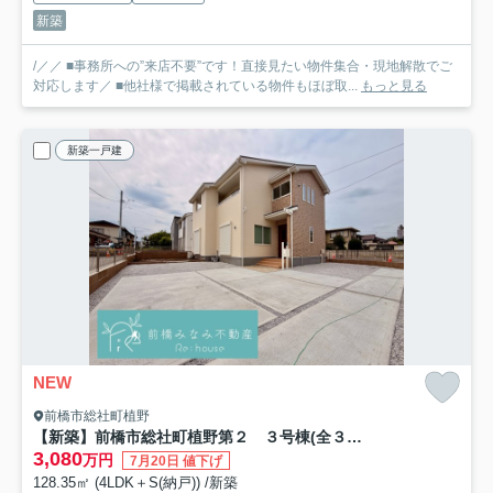
新築
/／／ ■事務所への”来店不要”です！直接見たい物件集合・現地解散でご
対応します／ ■他社様で掲載されている物件もほぼ取...
もっと見る
新築一戸建
NEW
前橋市総社町植野
【新築】前橋市総社町植野第２ ３号棟(全３棟) リーブルガーデン 新築建売分譲
3,080
万円
7月20日 値下げ
128.35㎡ (4LDK＋S(納戸)) /新築