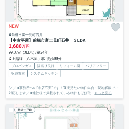
NEW
前橋市富士見町石井
【中古平屋】前橋市富士見町石井 ３LDK
1,680
万円
99.37㎡ (3LDK) /築24年
上越線「八木原」駅 徒歩99分
プロパンガス
陽当り良好
リフォーム済
バリアフリー
収納豊富
システムキッチン
/／／ ■事務所への”来店不要”です！直接見たい物件集合・現地解散でご
対応します／ ■他社様で掲載されている物件もほぼ取...
もっと見る
新築一戸建