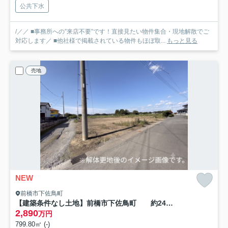
公共下水
/／／ ■事務所への”来店不要”です！直接見たい物件集合・現地解散でご
対応します／ ■他社様で掲載されている物件もほぼ取...
もっと見る
売地
NEW
前橋市下佐鳥町
【建築条件なし土地】前橋市下佐鳥町 約241坪 34条11号開発許可要 解体更地渡し 確定測量後渡し
2,890
万円
799.80㎡ (-)