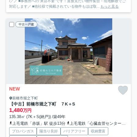
/／／ ■事務所への”来店不要”です！直接見たい物件集合・現地解散でご
対応します／ ■他社様で掲載されている物件もほぼ取...
もっと見る
中古一戸建
NEW
前橋市堀之下町
【中古】前橋市堀之下町 ７K＋S
1,480
万円
135.38㎡ (7K＋S(納戸)) /築49年
上毛電鉄「赤坂」駅 徒歩13分
上毛電鉄「心臓血管センター」駅 徒歩20分
プロパンガス
陽当り良好
バリアフリー
収納豊富