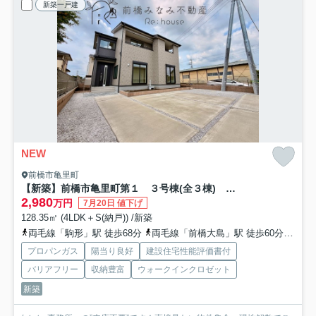
新築一戸建
NEW
前橋市亀里町
【新築】前橋市亀里町第１ ３号棟(全３棟) リーブルガーデン 新築建売分譲
2,980
万円
7月20日 値下げ
128.35㎡ (4LDK＋S(納戸)) /新築
両毛線「駒形」駅 徒歩68分
両毛線「前橋大島」駅 徒歩60分
両毛
プロパンガス
陽当り良好
建設住宅性能評価書付
バリアフリー
収納豊富
ウォークインクロゼット
新築