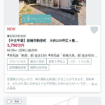
NEW
前橋市駒形町
【中古平屋】前橋市駒形町 ※約129坪広々敷地 スーパー至近
1,750
万円
64.59㎡ (2DK) /築25年
両毛線「駒形」駅 徒歩13分
両毛線「前橋大島」駅 徒歩42分
上毛
プロパンガス
陽当り良好
浴室１坪以上
バス・トイレ別
追焚機能浴室
閑静な住宅地
交通量が少ないので、車の運転も快適にすることができます。自転車
も、がたがた道に止めるよりも平坦地に止めたほうがいいです。...
もっ
と見る
売地