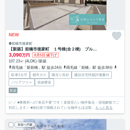
NEW
前橋市後家町
【新築】前橋市後家町 １号棟(全２棟) ブルーミングガーデン 新築建売分譲
3,090
万円
8月5日 値下げ
107.23㎡ (4LDK) /新築
両毛線「新前橋」駅 徒歩24分
両毛線「前橋」駅 徒歩38分
上毛電
駐車2台可
都市ガス
陽当り良好
建設住宅性能評価書付
バリアフリー
収納豊富
新築
/／／ ■事務所への”来店不要”です！直接見たい物件集合・現地解散でご
対応します／ ■他社様で掲載されている物件もほぼ取...
もっと見る
新築一戸建