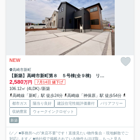
NEW
高崎市新町
【新築】高崎市新町第８ ５号棟(全９棟) リーブルガーデン 新築建売分譲
2,580
万円
7月14日 値下げ
106.12㎡ (4LDK) /新築
高崎線「新町」駅 徒歩24分
高崎線「神保原」駅 徒歩54分
八高線
都市ガス
陽当り良好
建設住宅性能評価書付
バリアフリー
収納豊富
ウォークインクロゼット
新築
/／／ ■事務所への”来店不要”です！直接見たい物件集合・現地解散でご
対応します／ ■他社様で掲載されている物件もほぼ取...
もっと見る