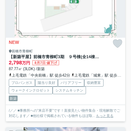
NEW
前橋市青柳町
【新築平屋】前橋市青柳町3期 ９号棟(全14棟) 新築建売分譲
2,798
万円
8月7日 値下げ
87.77㎡ (3LDK) /新築
上毛電鉄「中央前橋」駅 徒歩42分
上毛電鉄「城東」駅 徒歩46分
プロパンガス
陽当り良好
バリアフリー
収納豊富
ウォークインクロゼット
システムキッチン
新築
/／／ ■事務所への”来店不要”です！直接見たい物件集合・現地解散でご
対応します／ ■他社様で掲載されている物件もほぼ取...
もっと見る