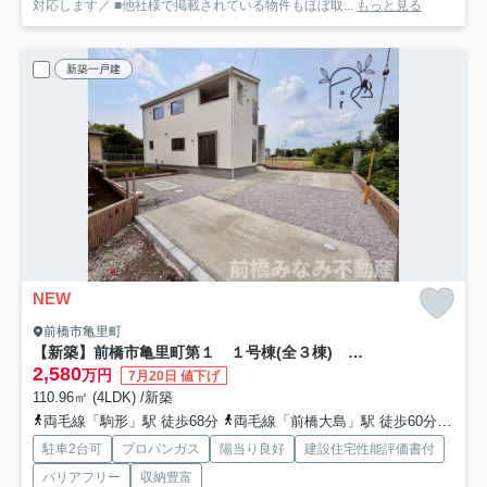
対応します／ ■他社様で掲載されている物件もほぼ取...
もっと見る
新築一戸建
NEW
前橋市亀里町
【新築】前橋市亀里町第１ １号棟(全３棟) リーブルガーデン 新築建売分譲
2,580
万円
7月20日 値下げ
110.96㎡ (4LDK) /新築
両毛線「駒形」駅 徒歩68分
両毛線「前橋大島」駅 徒歩60分
両毛
駐車2台可
プロパンガス
陽当り良好
建設住宅性能評価書付
バリアフリー
収納豊富