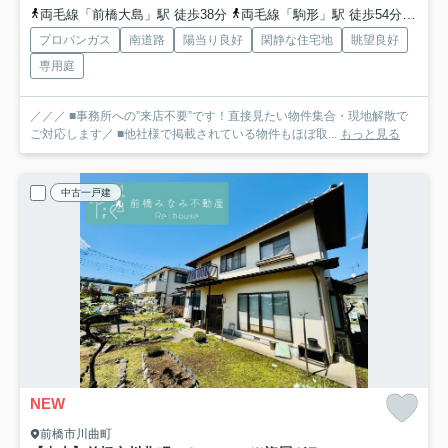
両毛線「前橋大島」駅 徒歩38分
両毛線「駒形」駅 徒歩54分
両毛
プロパンガス
南道路
陽当り良好
閑静な住宅地
眺望良好
専用庭
／／／ ■事務所への”来店不要”です！直接見たい物件集合・現地解散で
ご対応します／ ■他社様で掲載されている物件もほぼ取...
もっと見る
中古一戸建
NEW
前橋市川曲町