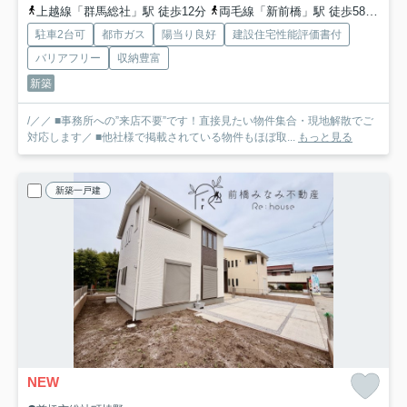
上越線「群馬総社」駅 徒歩12分
両毛線「新前橋」駅 徒歩58分
上
駐車2台可
都市ガス
陽当り良好
建設住宅性能評価書付
バリアフリー
収納豊富
新築
/／／ ■事務所への”来店不要”です！直接見たい物件集合・現地解散でご
対応します／ ■他社様で掲載されている物件もほぼ取...
もっと見る
新築一戸建
NEW