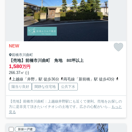
NEW
前橋市川曲町
【売地】前橋市川曲町 角地 80坪以上
1,580
万円
266.37㎡ (-)
上越線「井野」駅 徒歩36分
両毛線「新前橋」駅 徒歩43分
上越線
陽当り良好
閑静な住宅地
公共下水
【売地】前橋市川曲町：上越線井野駅にも近くて便利。売地をお探しの
方に是非見て頂きたいイチオシの土地です。広さの心配がいら...
もっと
見る
新築一戸建