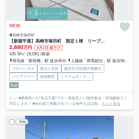
NEW
高崎市塚田町
【新築平屋】高崎市塚田町 限定１棟 リーブルガーデン 新築建売
2,680
万円
8月3日 値下げ
105.58㎡ (3LDK) /新築
両毛線「新前橋」駅 徒歩45分
上越線「群馬総社」駅 徒歩56分
上
プロパンガス
陽当り良好
建設住宅性能評価書付
バリアフリー
収納豊富
システムキッチン
新築
/／／ ■事務所への”来店不要”です！直接見たい物件集合・現地解散でご
対応します／ ■他社様で掲載されている物件もほぼ取...
もっと見る
売地