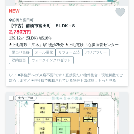
NEW
前橋市富田町
【中古】前橋市富田町 ５LDK＋S
2,780
万円
139.12㎡ (5LDK) /築18年
上毛電鉄「江木」駅 徒歩25分
上毛電鉄「心臓血管センター」駅 徒歩29分
陽当り良好
オール電化
リフォーム済
バリアフリー
収納豊富
ウォークインクロゼット
/／／ ■事務所への”来店不要”です！直接見たい物件集合・現地解散でご
対応します／ ■他社様で掲載されている物件もほぼ取...
もっと見る
中古一戸建