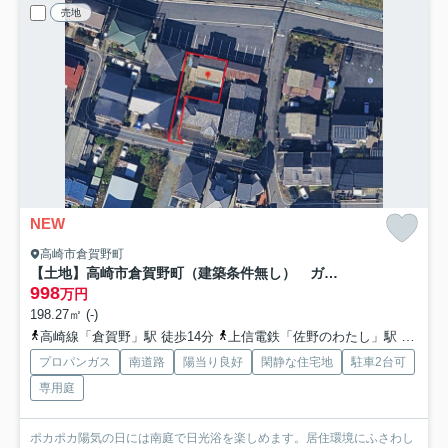
売地
NEW
高崎市倉賀野町
【土地】高崎市倉賀野町（建築条件無し） ガトーフェスタハラダ至近、約59坪、解体更地渡し！
998
万円
198.27㎡ (-)
高崎線「倉賀野」駅 徒歩14分
上信電鉄「佐野のわたし」駅 徒歩30分
プロパンガス
南道路
陽当り良好
閑静な住宅地
駐車2台可
専用庭
ポカポカ陽気の日には南庭で日光浴を楽しめます。居住環境にふさわし