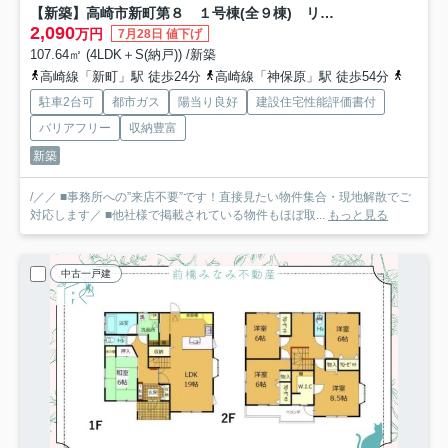
【新築】高崎市新町第８ １号棟(全９棟) リーブルガーデン 新築建売分譲
2,090
万円
7月28日 値下げ
107.64㎡ (4LDK＋S(納戸)) /新築
高崎線「新町」駅 徒歩24分
高崎線「神保原」駅 徒歩54分
八高線
駐車2台可
都市ガス
陽当り良好
建設住宅性能評価書付
バリアフリー
収納豊富
新築
/／／ ■事務所への”来店不要”です！直接見たい物件集合・現地解散でご
対応します／ ■他社様で掲載されている物件もほぼ取...
もっと見る
中古一戸建