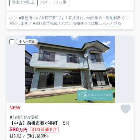
浴室１坪以上
バス・トイレ別
/／／ ■事務所への”来店不要”です！直接見たい物件集合・現地解散でご
対応します／ ■他社様で掲載されている物件もほぼ取...
もっと見る
中古一戸建
NEW
前橋市鶴が谷町
【中古】前橋市鶴が谷町 ５K
580
万円
8月3日 値下げ
113.02㎡ (5K) /築38年