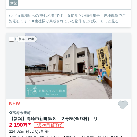
新築
/／／ ■事務所への”来店不要”です！直接見たい物件集合・現地解散でご
対応します／ ■他社様で掲載されている物件もほぼ取...
もっと見る
新築一戸建
NEW
高崎市新町
【新築】高崎市新町第８ ２号棟(全９棟) リーブルガーデン 新築建売分譲
2,190
万円
7月28日 値下げ
114.82㎡ (4LDK) /新築