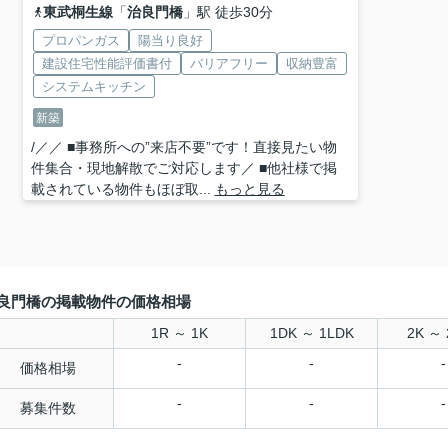
東武桐生線
「
治良門橋
」駅 徒歩30分
プロパンガス
陽当り良好
建設住宅性能評価書付
バリアフリー
収納豊富
システムキッチン
新築
/／／ ■事務所への”来店不要”です！直接見たい物
件集合・現地解散でご対応します／ ■他社様で掲
載されている物件もほぼ取...
もっと見る
良門橋の掲載物件の価格相場
1R ～ 1K
1DK ～ 1LDK
2K ～ 
-
-
-
価格相場
-
-
-
募集件数