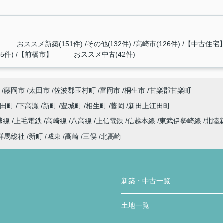
 おススメ新築(151件)
その他(132件)
高崎市(126件)
【中古住宅】
5件)
【前橋市】 おススメ中古(42件)
藤岡市
太田市
佐波郡玉村町
富岡市
桐生市
甘楽郡甘楽町
代田町
下高瀬
新町
豊城町
相生町
藤岡
新田上江田町
越線
上毛電鉄
高崎線
八高線
上信電鉄
信越本線
東武伊勢崎線
北陸
群馬総社
新町
城東
高崎
三俣
北高崎
新築・中古一覧
土地一覧