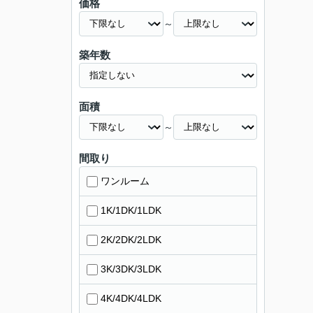
価格
～
築年数
面積
～
間取り
ワンルーム
1K/1DK/1LDK
2K/2DK/2LDK
3K/3DK/3LDK
4K/4DK/4LDK