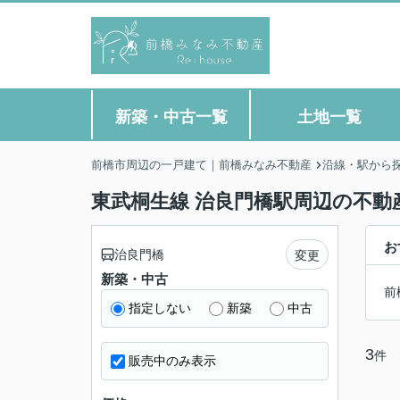
新築・中古一覧
土地一覧
前橋市周辺の一戸建て｜前橋みなみ不動産
沿線・駅から
東武桐生線 治良門橋駅周辺の不動
お
治良門橋
変更
新築・中古
前
指定しない
新築
中古
3
件
販売中のみ表示