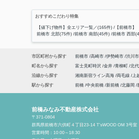
おすすめこだわり特集
【値下げ物件】全エリア一覧／(165件)
【前橋市】
前橋市 北部(75件)
前橋市 南部(45件)
前橋市 西部(4
市区町村から探す
前橋市
高崎市
伊勢崎市
渋川市
町名から探す
富士見町時沢
金井
青柳町
北
沿線から探す
湘南新宿ライン高海
両毛線
上
駅から探す
前橋
中央前橋
新前橋
北藤岡
前橋みなみ不動産株式会社
〒371-0804
群馬県前橋市六供町４丁目23‐14 T'sWOOD OM 3号室
営業時間：
10:00～18:30