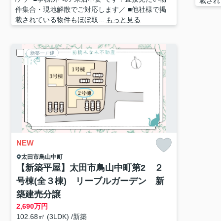
載され
件集合・現地解散でご対応します／ ■他社様で掲
載されている物件もほぼ取...
もっと見る
新築一戸建
NEW
太田市
鳥山中町
【新築平屋】太田市鳥山中町第2 ２
号棟(全３棟) リーブルガーデン 新
築建売分譲
2,690
万円
102.68㎡ (3LDK) /新築