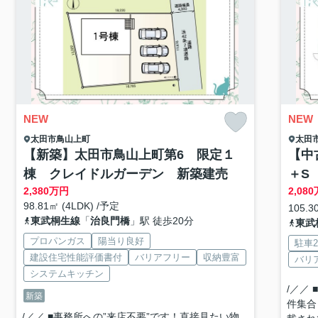
NEW
NEW
太田市
鳥山上町
太田
【新築】太田市鳥山上町第6 限定１
【中
棟 クレイドルガーデン 新築建売
＋S
2,380
万円
2,080
98.81㎡ (4LDK) /予定
105.3
東武桐生線
「
治良門橋
」駅 徒歩20分
東武
プロパンガス
陽当り良好
駐車
建設住宅性能評価書付
バリアフリー
収納豊富
バリ
システムキッチン
/／／
新築
件集合
/／／ ■事務所への”来店不要”です！直接見たい物