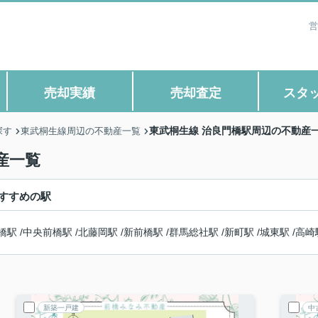
営
売却実績
売却査定
スタ
東武桐生線 治良門橋駅周辺の不動産
探す
東武桐生線周辺の不動産一覧
産一覧
すすめの駅
橋駅
/
中央前橋駅
/
北藤岡駅
/
新前橋駅
/
群馬総社駅
/
新町駅
/
城東駅
/
高崎
新築一戸建
中