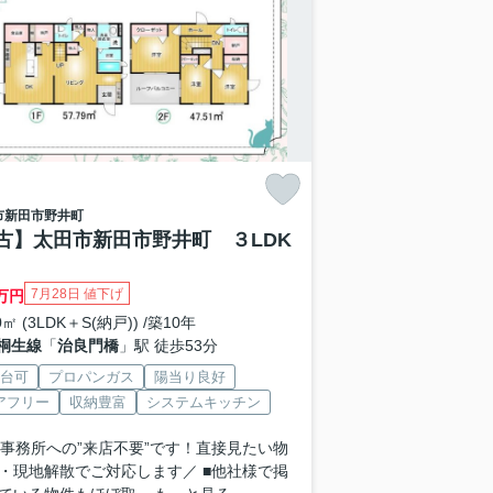
市
新田市野井町
古】太田市新田市野井町 ３LDK
7月28日 値下げ
万円
0㎡ (3LDK＋S(納戸)) /築10年
桐生線
「
治良門橋
」駅 徒歩53分
2台可
プロパンガス
陽当り良好
アフリー
収納豊富
システムキッチン
 ■事務所への”来店不要”です！直接見たい物
・現地解散でご対応します／ ■他社様で掲