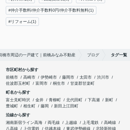
#仲介手数料/仲介手数料0円/仲介手数料無料(1)
#リフォーム(1)
前橋市周辺の一戸建て｜前橋みなみ不動産
ブログ
タグ一覧
市区町村から探す
前橋市
高崎市
伊勢崎市
藤岡市
太田市
渋川市
佐波郡玉村町
富岡市
桐生市
甘楽郡甘楽町
町名から探す
富士見町時沢
金井
青柳町
北代田町
下高瀬
新町
豊城町
相生町
藤岡
新田上江田町
沿線から探す
湘南新宿ライン高海
両毛線
上越線
上毛電鉄
高崎線
八高線
上信電鉄
信越本線
東武伊勢崎線
北陸新幹線