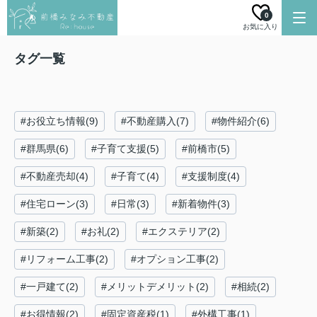
0
お気に入り
タグ一覧
#お役立ち情報(9)
#不動産購入(7)
#物件紹介(6)
#群馬県(6)
#子育て支援(5)
#前橋市(5)
#不動産売却(4)
#子育て(4)
#支援制度(4)
#住宅ローン(3)
#日常(3)
#新着物件(3)
#新築(2)
#お礼(2)
#エクステリア(2)
#リフォーム工事(2)
#オプション工事(2)
#一戸建て(2)
#メリットデメリット(2)
#相続(2)
#お得情報(2)
#固定資産税(1)
#外構工事(1)