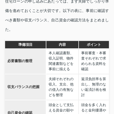
住宅ローンの申し込みにあたっては、まず夫婦でしっかり準
備を進めておくことが大切です。以下の表に、事前に確認す
べき書類や収支バランス、自己資金の確認方法をまとめまし
た。
準備項目
内容
ポイント
本人確認書類、
事前審査・本審
収入証明、物件
査それぞれで求
必要書類の整理
関連書類などを
められる資料を
事前に揃える
確認
夫婦それぞれの
返済負担率を算
収入、支出、他
出し、無理のな
収支バランスの把握
の借入の有無な
い返済計画を検
どを整理
討
頭金として支払
頭金を多く入れ
える資金の額や
ると金利優遇や
自己資金の確認