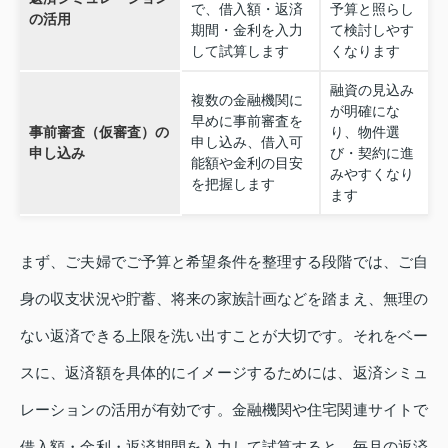
で、借入額・返済
予算と照らし
の活用
期間・金利を入力
て検討しやす
して試算します
くなります
融資の見込み
複数の金融機関に
が明確にな
早めに事前審査を
事前審査（仮審査）の
り、物件選
申し込み、借入可
申し込み
び・契約に進
能額や金利の目安
みやすくなり
を把握します
ます
まず、ご夫婦でご予算と希望条件を整理する段階では、ご自
身の収支状況や貯蓄、将来の家族計画などを踏まえ、無理の
ない返済できる上限を洗い出すことが大切です。それをベー
スに、返済額を具体的にイメージするためには、返済シミュ
レーションの活用が有効です。金融機関や住宅関連サイトで
借入額・金利・返済期間を入力して試算すると、毎月の返済