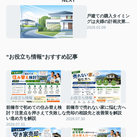
NEXT
戸建ての購入タイミン
グは夫婦の計画次第！
年齢やライフステージ
2026.02.09
も参考に選択しよう
”お役立ち情報”おすすめ記事
お役立ち情報
お役立ち情報
前橋市で初めての住み替え検
前橋市で売れない家に悩む方へ
討？注意点を押さえて失敗しな
売却の相談先と改善策を解説
い進め方を解説
2026.07.30
2026.07.31