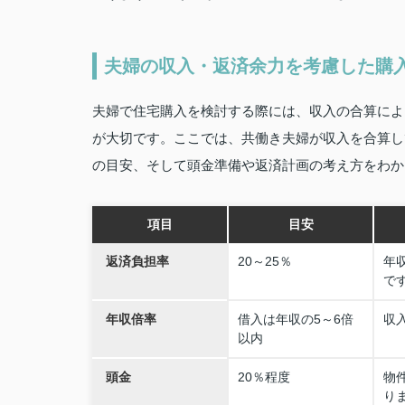
夫婦の収入・返済余力を考慮した購
夫婦で住宅購入を検討する際には、収入の合算によ
が大切です。ここでは、共働き夫婦が収入を合算し
の目安、そして頭金準備や返済計画の考え方をわか
項目
目安
返済負担率
20～25％
年
で
年収倍率
借入は年収の5～6倍
収
以内
頭金
20％程度
物
り