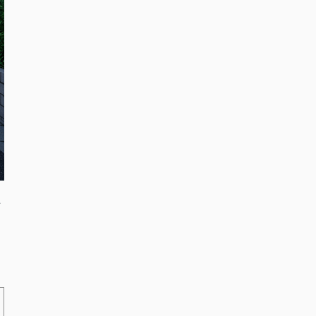
方
ま
す