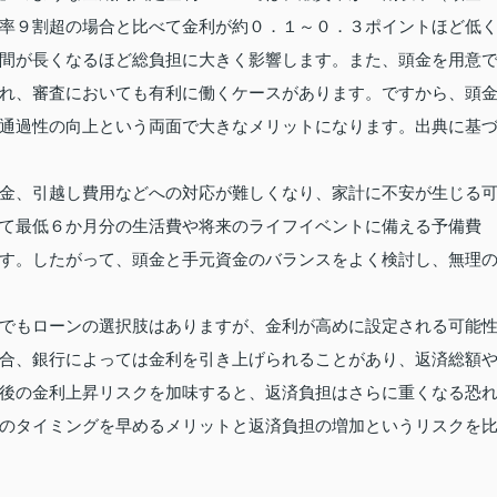
率９割超の場合と比べて金利が約０．１～０．３ポイントほど低
間が長くなるほど総負担に大きく影響します。また、頭金を用意
れ、審査においても有利に働くケースがあります。ですから、頭
通過性の向上という両面で大きなメリットになります。出典に基
金、引越し費用などへの対応が難しくなり、家計に不安が生じる
て最低６か月分の生活費や将来のライフイベントに備える予備費
す。したがって、頭金と手元資金のバランスをよく検討し、無理
でもローンの選択肢はありますが、金利が高めに設定される可能
合、銀行によっては金利を引き上げられることがあり、返済総額
後の金利上昇リスクを加味すると、返済負担はさらに重くなる恐
のタイミングを早めるメリットと返済負担の増加というリスクを