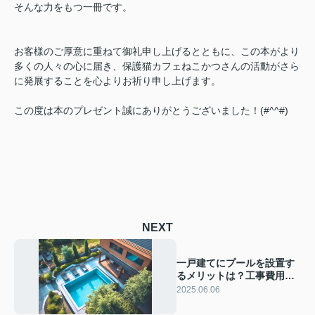
そんな力をもつ一冊です。
お客様のご厚意に重ねて御礼申し上げるとともに、この本がより
多くの人々の心に届き、保護猫カフェねこかつさんの活動がさら
に発展することを心よりお祈り申し上げます。
この度は本のプレゼント誠にありがとうございました！(#^^#)
NEXT
一戸建てにプールを設置す
るメリットは？工事費用や
維持費用についても解説
2025.06.06