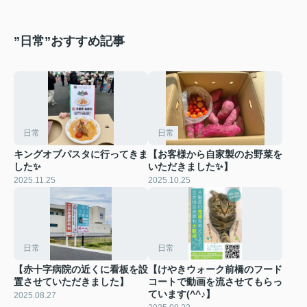
”日常”おすすめ記事
日常
日常
キングオブパスタに行ってきま
【お客様から自家製のお野菜を
した✨
いただきました✨️】
2025.11.25
2025.10.25
日常
日常
【赤十字病院の近くに看板を設
【けやきウォーク前橋のフード
置させていただきました】
コートで動画を流させてもらっ
ています(^^♪】
2025.08.27