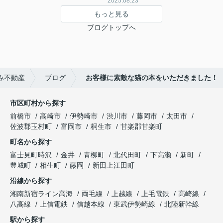
2025.08.23
もっと見る
ブログトップへ
み不動産
ブログ
お客様に素敵な猫の本をいただきました！
市区町村から探す
前橋市
高崎市
伊勢崎市
渋川市
藤岡市
太田市
佐波郡玉村町
富岡市
桐生市
甘楽郡甘楽町
町名から探す
富士見町時沢
金井
青柳町
北代田町
下高瀬
新町
豊城町
相生町
藤岡
新田上江田町
沿線から探す
湘南新宿ライン高海
両毛線
上越線
上毛電鉄
高崎線
八高線
上信電鉄
信越本線
東武伊勢崎線
北陸新幹線
駅から探す