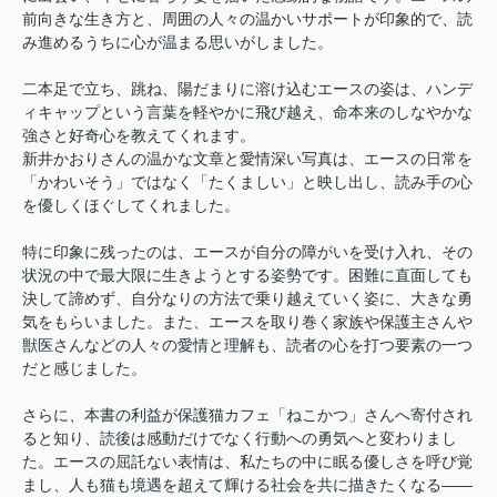
前向きな生き方と、周囲の人々の温かいサポートが印象的で、読
み進めるうちに心が温まる思いがしました。
二本足で立ち、跳ね、陽だまりに溶け込むエースの姿は、ハンデ
ィキャップという言葉を軽やかに飛び越え、命本来のしなやかな
強さと好奇心を教えてくれます。
新井かおりさんの温かな文章と愛情深い写真は、エースの日常を
「かわいそう」ではなく「たくましい」と映し出し、読み手の心
を優しくほぐしてくれました。
特に印象に残ったのは、エースが自分の障がいを受け入れ、その
状況の中で最大限に生きようとする姿勢です。困難に直面しても
決して諦めず、自分なりの方法で乗り越えていく姿に、大きな勇
気をもらいました。また、エースを取り巻く家族や保護主さんや
獣医さんなどの
人々の愛情と理解も、読者の心を打つ要素の一つ
だと感じました。
さらに、本書の利益が保護猫カフェ「ねこかつ」さんへ寄付され
ると知り、読後は感動だけでなく行動への勇気へと変わりまし
た。エースの屈託ない表情は、私たちの中に眠る優しさを呼び覚
まし、人も猫も境遇を超えて輝ける社会を共に描きたくなる――