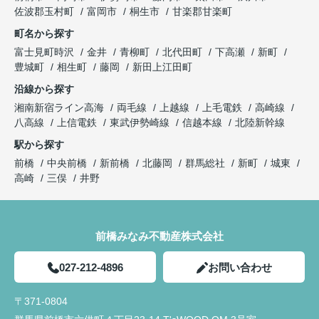
佐波郡玉村町
富岡市
桐生市
甘楽郡甘楽町
町名から探す
富士見町時沢
金井
青柳町
北代田町
下高瀬
新町
豊城町
相生町
藤岡
新田上江田町
沿線から探す
湘南新宿ライン高海
両毛線
上越線
上毛電鉄
高崎線
八高線
上信電鉄
東武伊勢崎線
信越本線
北陸新幹線
駅から探す
前橋
中央前橋
新前橋
北藤岡
群馬総社
新町
城東
高崎
三俣
井野
前橋みなみ不動産株式会社
027-212-4896
お問い合わせ
〒371-0804