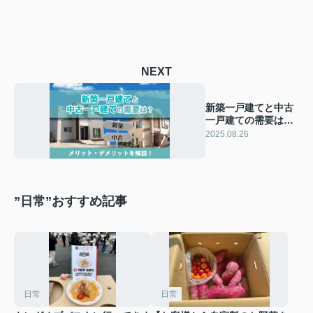
NEXT
新築一戸建てと中古
一戸建ての需要は？
メリット・デメリッ
2025.08.26
トを解説！
”日常”おすすめ記事
日常
日常