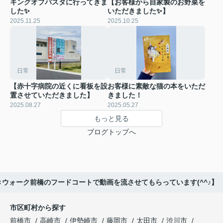
キングオブパスタに行ってきま
【お客様から自家製のお野菜を
した✨
いただきました✨️】
2025.11.25
2025.10.25
日常
日常
【赤十字病院の近くに看板を設
お客様に素敵な猫の本をいただ
置させていただきました】
きました！
2025.08.27
2025.05.27
もっと見る
ブログトップへ
きウォーク前橋のフードコートで動画を流させてもらっています(^^♪】
市区町村から探す
前橋市
高崎市
伊勢崎市
藤岡市
太田市
渋川市