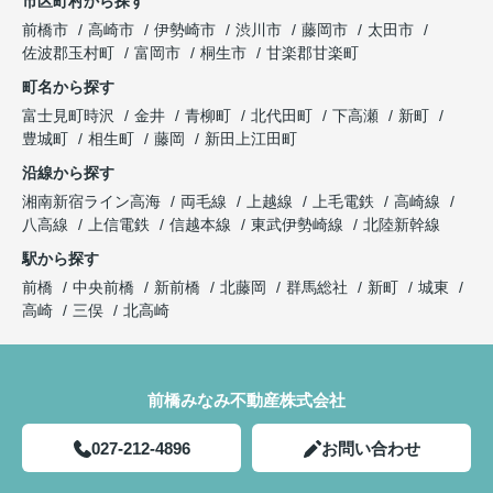
市区町村から探す
前橋市
高崎市
伊勢崎市
渋川市
藤岡市
太田市
佐波郡玉村町
富岡市
桐生市
甘楽郡甘楽町
町名から探す
富士見町時沢
金井
青柳町
北代田町
下高瀬
新町
豊城町
相生町
藤岡
新田上江田町
沿線から探す
湘南新宿ライン高海
両毛線
上越線
上毛電鉄
高崎線
八高線
上信電鉄
信越本線
東武伊勢崎線
北陸新幹線
駅から探す
前橋
中央前橋
新前橋
北藤岡
群馬総社
新町
城東
高崎
三俣
北高崎
前橋みなみ不動産株式会社
027-212-4896
お問い合わせ