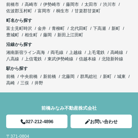
前橋市
高崎市
伊勢崎市
藤岡市
太田市
渋川市
佐波郡玉村町
富岡市
桐生市
甘楽郡甘楽町
町名から探す
富士見町時沢
金井
青柳町
北代田町
下高瀬
新町
豊城町
相生町
藤岡
新田上江田町
沿線から探す
湘南新宿ライン高海
両毛線
上越線
上毛電鉄
高崎線
八高線
上信電鉄
東武伊勢崎線
信越本線
北陸新幹線
駅から探す
前橋
中央前橋
新前橋
北藤岡
群馬総社
新町
城東
高崎
三俣
井野
前橋みなみ不動産株式会社
027-212-4896
お問い合わせ
〒371-0804