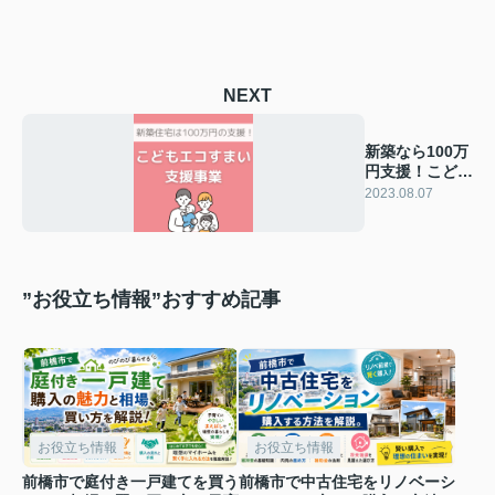
NEXT
新築なら100万
円支援！こども
エコすまい支援
2023.08.07
事業
”お役立ち情報”おすすめ記事
お役立ち情報
お役立ち情報
前橋市で庭付き一戸建てを買う
前橋市で中古住宅をリノベーシ