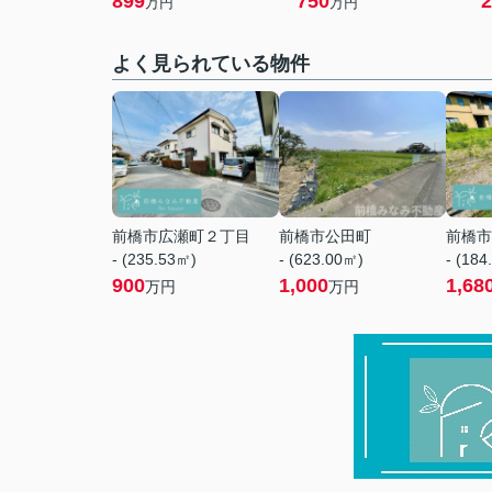
899
750
2
万円
万円
よく見られている物件
前橋市広瀬町２丁目
前橋市公田町
前橋市
- (235.53㎡)
- (623.00㎡)
- (184
900
1,000
1,68
万円
万円