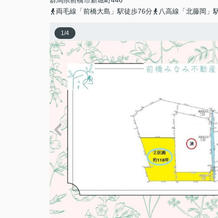
群馬県
前橋市
新堀町
446
両毛線「前橋大島」駅徒歩76分
八高線「北藤岡」駅
1
/
4