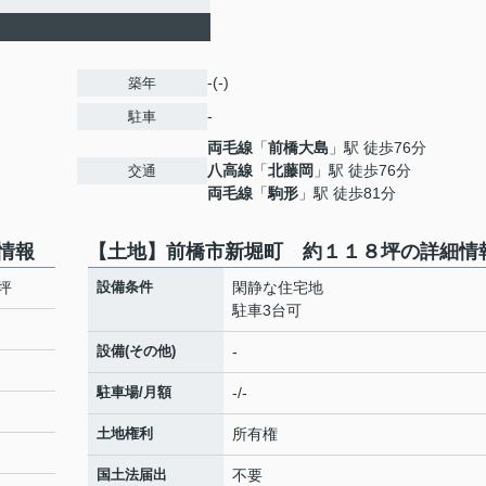
-(-)
築年
-
駐車
両毛線
「
前橋大島
」駅 徒歩76分
八高線
「
北藤岡
」駅 徒歩76分
交通
両毛線
「
駒形
」駅 徒歩81分
情報
【土地】前橋市新堀町 約１１８坪の詳細情
坪
設備条件
閑静な住宅地
駐車3台可
設備(その他)
-
駐車場/月額
-/-
土地権利
所有権
国土法届出
不要