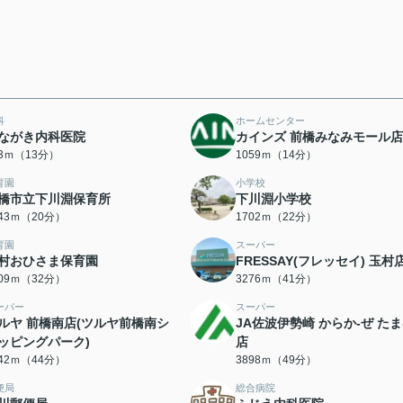
科
ホームセンター
ながき内科医院
カインズ 前橋みなみモール店
83ｍ（13分）
1059ｍ（14分）
育園
小学校
橋市立下川淵保育所
下川淵小学校
543ｍ（20分）
1702ｍ（22分）
育園
スーパー
村おひさま保育園
FRESSAY(フレッセイ) 玉村
509ｍ（32分）
3276ｍ（41分）
ーパー
スーパー
ルヤ 前橋南店(ツルヤ前橋南シ
JA佐波伊勢崎 からか-ぜ た
ッピングパーク)
店
442ｍ（44分）
3898ｍ（49分）
便局
総合病院