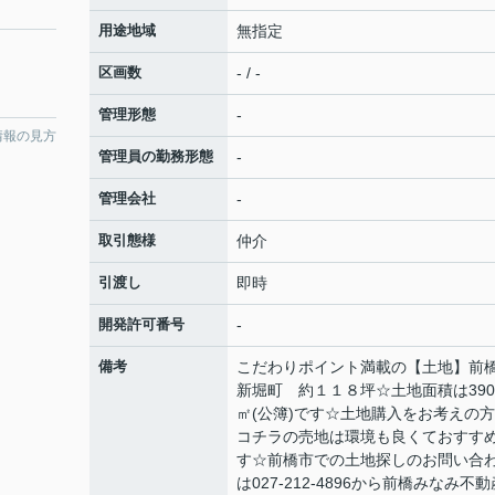
用途地域
無指定
区画数
- / -
管理形態
-
情報の見方
管理員の勤務形態
-
管理会社
-
取引態様
仲介
引渡し
即時
開発許可番号
-
備考
こだわりポイント満載の【土地】前
新堀町 約１１８坪☆土地面積は390.
㎡(公簿)です☆土地購入をお考えの
コチラの売地は環境も良くておすす
す☆前橋市での土地探しのお問い合
は027-212-4896から前橋みなみ不動