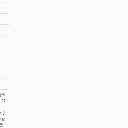
橋市
27
方、
めで
わせ
産