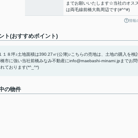
までお願いいたします☆当社のオス
は両毛線前橋大島周辺です(#^^#)
情報
ト(おすすめポイント)
８坪♪土地面積は390.27㎡(公簿)♪こちらの売地は、土地の購入を検
い当社前橋みなみ不動産にinfo@maebashi-minami.jpまでお
おります(*^_^*)
中の物件