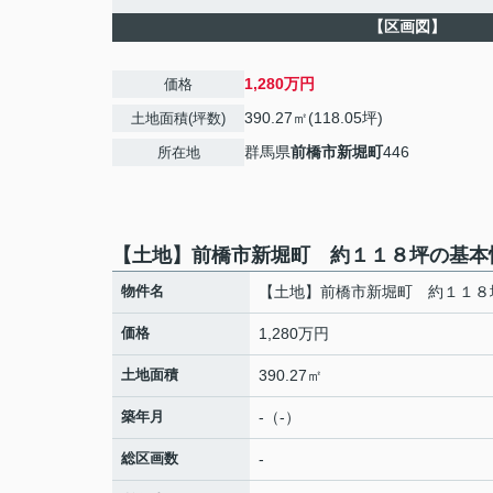
【区画図】
1,280万円
価格
390.27㎡(118.05坪)
土地面積(坪数)
群馬県
前橋市
新堀町
446
所在地
【土地】前橋市新堀町 約１１８坪の基本
物件名
【土地】前橋市新堀町 約１１８
価格
1,280万円
土地面積
390.27㎡
築年月
-（-）
総区画数
-