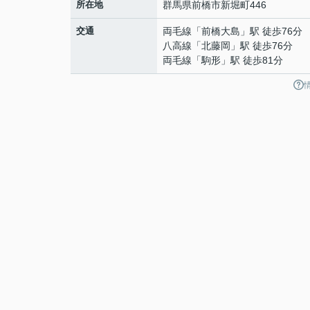
所在地
群馬県
前橋市
新堀町
446
交通
両毛線
「
前橋大島
」駅 徒歩76分
八高線
「
北藤岡
」駅 徒歩76分
両毛線
「
駒形
」駅 徒歩81分