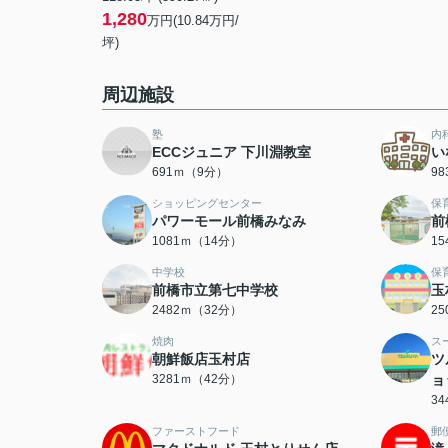
1,280
万円(10.84万円/
坪)
周辺施設
塾
内
ECCジュニア 下川淵教室
い
691ｍ（9分）
9
ショッピングセンター
保
パワーモール前橋みなみ
前
1081ｍ（14分）
1
中学校
保
前橋市立第七中学校
玉
2482ｍ（32分）
2
焼肉
ス
朝鮮飯店玉村店
ツ
3281ｍ（42分）
ョ
3
ファーストフード
郵