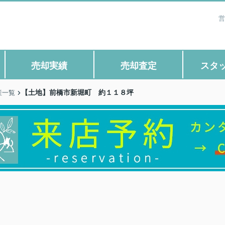
営
売却実績
売却査定
スタ
【土地】前橋市新堀町 約１１８坪
産一覧