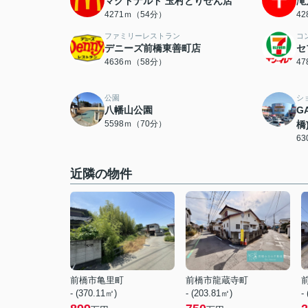
マクドナルド 玉村とりせん店
滝
4271ｍ（54分）
4
ファミリーレストラン
コ
デニーズ前橋東善町店
セ
4636ｍ（58分）
4
公園
シ
八幡山公園
G
5598ｍ（70分）
橋
6
近隣の物件
前橋市亀里町
前橋市龍蔵寺町
- (370.11㎡)
- (203.81㎡)
-