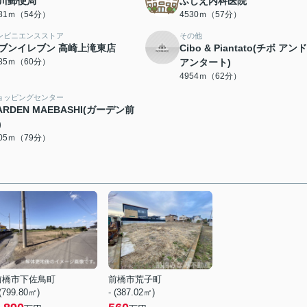
川郵便局
ふじえ内科医院
281ｍ（54分）
4530ｍ（57分）
ンビニエンスストア
その他
ブンイレブン 高崎上滝東店
Cibo & Piantato(チボ アン
785ｍ（60分）
アンタート)
4954ｍ（62分）
ョッピングセンター
ARDEN MAEBASHI(ガーデン前
)
305ｍ（79分）
前橋市下佐鳥町
前橋市荒子町
 (799.80㎡)
- (387.02㎡)