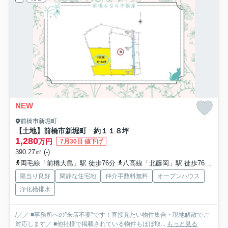
NEW
前橋市新堀町
【土地】前橋市新堀町 約１１８坪
1,280
万円
7月30日 値下げ
390.27㎡ (-)
両毛線「前橋大島」駅 徒歩76分
八高線「北藤岡」駅 徒歩76分
両
陽当り良好
閑静な住宅地
仲介手数料無料
オープンハウス
浄化槽排水
/／／ ■事務所への”来店不要”です！直接見たい物件集合・現地解散でご
対応します／ ■他社様で掲載されている物件もほぼ取...
もっと見る