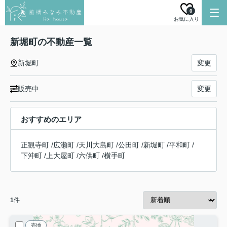
0
お気に入り
新堀町の不動産一覧
新堀町
変更
販売中
変更
おすすめのエリア
正観寺町
/
広瀬町
/
天川大島町
/
公田町
/
新堀町
/
平和町
/
下沖町
/
上大屋町
/
六供町
/
横手町
1
件
売地