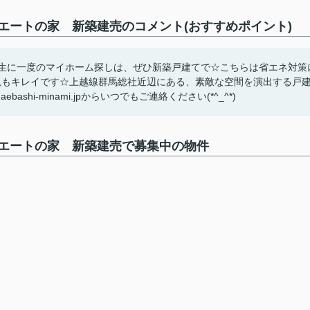
エートの家 新築建売のコメント(おすすめポイント)
一生に一度のマイホーム探しは、ぜひ新築戸建てで☆こちらは省エネ対策
観もキレイです☆上越線群馬総社近辺にある、素敵な空間を演出する戸
shi-minami.jpからいつでもご連絡ください(*^_^*)
エートの家 新築建売で募集中の物件