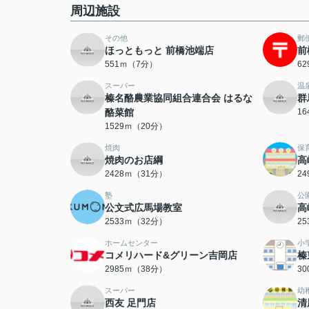
周辺施設
その他
郵
ほっともっと 前橋池端店
前
551ｍ（7分）
6
スーパー
温
榛名酪農業協同組合連合会 はるな
群
酪菜館
1
1529ｍ（20分）
焼肉
保
焼肉のお店綱
高
2428ｍ（31分）
2
塾
公
公文式広馬場教室
高
2533ｍ（32分）
2
ホームセンター
小
コメリハード&グリーン吉岡店
榛
2985ｍ（38分）
3
スーパー
幼
西友 足門店
清