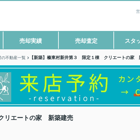
営
売却実績
売却査定
スタ
【新築】榛東村新井第３ 限定１棟 クリエートの家 
村の不動産一覧
クリエートの家 新築建売