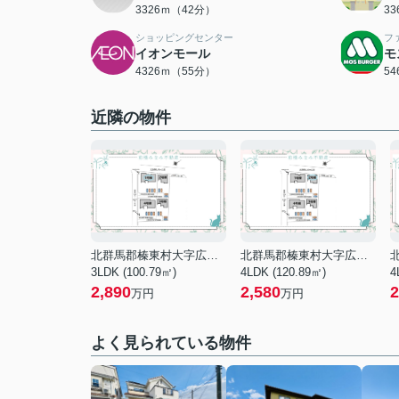
3326ｍ（42分）
3
ショッピングセンター
フ
イオンモール
モ
4326ｍ（55分）
5
近隣の物件
北群馬郡榛東村大字広馬場
北群馬郡榛東村大字広馬場
3LDK (100.79㎡)
4LDK (120.89㎡)
4
2,890
2,580
2
万円
万円
よく見られている物件