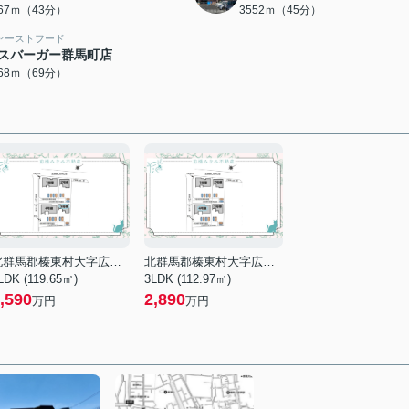
367ｍ（43分）
3552ｍ（45分）
ァーストフード
スバーガー群馬町店
468ｍ（69分）
北群馬郡榛東村大字広馬場
北群馬郡榛東村大字広馬場
LDK (119.65㎡)
3LDK (112.97㎡)
,590
2,890
万円
万円