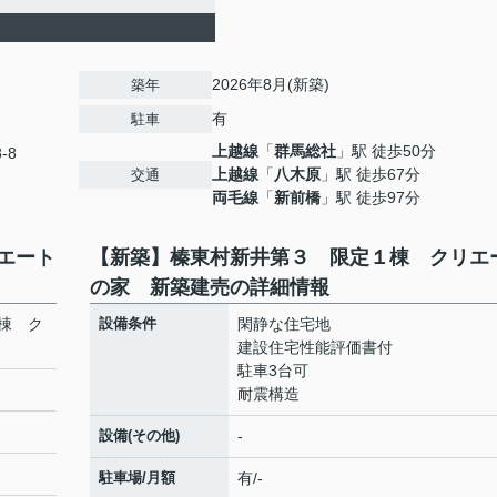
2026年8月(新築)
築年
有
駐車
上越線
「
群馬総社
」駅 徒歩50分
-8
上越線
「
八木原
」駅 徒歩67分
交通
両毛線
「
新前橋
」駅 徒歩97分
エート
【新築】榛東村新井第３ 限定１棟 クリエ
の家 新築建売の詳細情報
棟 ク
設備条件
閑静な住宅地
建設住宅性能評価書付
駐車3台可
耐震構造
設備(その他)
-
駐車場/月額
有/-