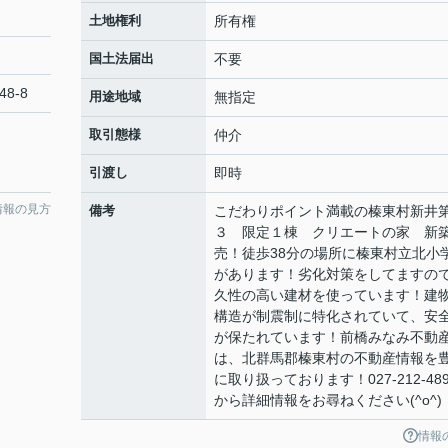
土地権利
所有権
国土法届出
不要
48-8
用途地域
無指定
取引態様
仲介
引渡し
即時
情報の見方
備考
こだわりポイント満載の榛東村新井
３ 限定１棟 クリエートの家 新
売！徒歩38分の場所に榛東村立北小
があります！劣化対策をしてますの
久性の高い建材を使っています！建
構造が制震制に特化されていて、安
が保たれています！前橋みなみ不動
は、北群馬郡榛東村の不動産情報を
に取り扱っております！027-212-489
から詳細情報をお尋ねください(^o^)
情報