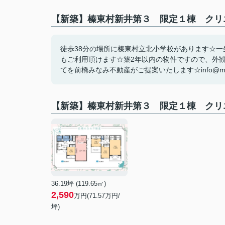
【新築】榛東村新井第３ 限定１棟 クリ
徒歩38分の場所に榛東村立北小学校があります☆
もご利用頂けます☆築2年以内の物件ですので、外
てを前橋みなみ不動産がご提案いたします☆info@maeba
【新築】榛東村新井第３ 限定１棟 クリ
36.19坪 (119.65㎡)
2,590
万円(71.57万円/
坪)