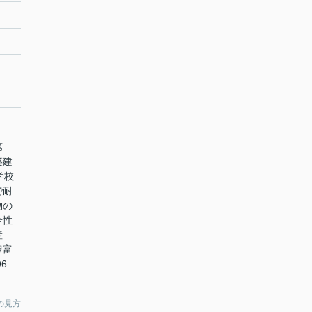
第
築建
学校
で耐
物の
全性
産
豊富
6
の見方