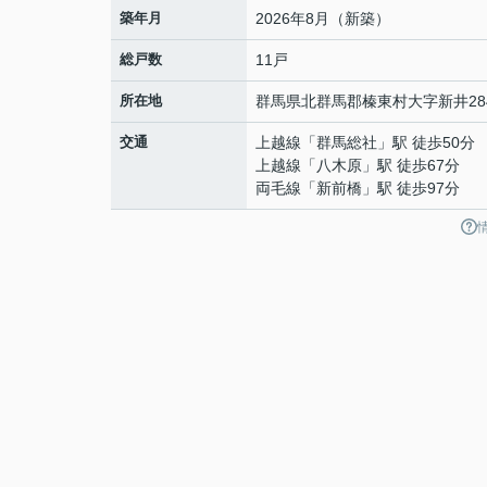
築年月
2026年8月（新築）
総戸数
11戸
所在地
群馬県
北群馬郡榛東村
大字新井
28
交通
上越線
「
群馬総社
」駅 徒歩50分
上越線
「
八木原
」駅 徒歩67分
両毛線
「
新前橋
」駅 徒歩97分