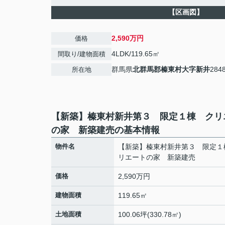
【区画図】
2,590万円
価格
4LDK/119.65㎡
間取り/建物面積
群馬県
北群馬郡榛東村
大字新井
2848
所在地
【新築】榛東村新井第３ 限定１棟 クリ
の家 新築建売の基本情報
物件名
【新築】榛東村新井第３ 限定１
リエートの家 新築建売
価格
2,590万円
建物面積
119.65㎡
土地面積
100.06坪(330.78㎡)