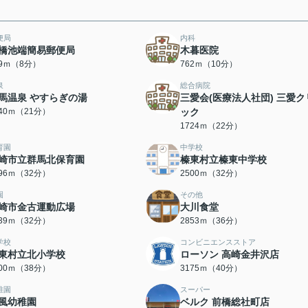
便局
内科
橋池端簡易郵便局
木暮医院
29ｍ（8分）
762ｍ（10分）
泉
総合病院
馬温泉 やすらぎの湯
三愛会(医療法人社団) 三愛ク
640ｍ（21分）
ック
1724ｍ（22分）
育園
中学校
崎市立群馬北保育園
榛東村立榛東中学校
496ｍ（32分）
2500ｍ（32分）
園
その他
崎市金古運動広場
大川食堂
539ｍ（32分）
2853ｍ（36分）
学校
コンビニエンスストア
東村立北小学校
ローソン 高崎金井沢店
000ｍ（38分）
3175ｍ（40分）
稚園
スーパー
風幼稚園
ベルク 前橋総社町店